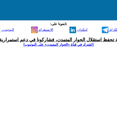
تابعونا على:
لكرام
لينكدإن
الانستغرام
اليوتيوب
ية تحفظ استقلال الحوار المتمدن، فشاركونا في دعم استمرارية 
[اشترك في قناة ‫«الحوار المتمدن» على اليوتيوب]