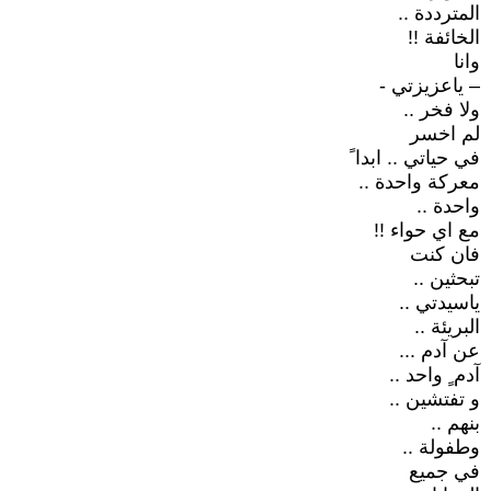
المترددة ..
الخائفة !!
وانا
– ياعزيزتي -
ولا فخر ..
لم اخسر
في حياتي .. ابدا ً
معركة واحدة ..
واحدة ..
مع اي حواء !!
فان كنت
تبحثين ..
ياسيدتي ..
البريئة ..
عن آدم ...
آدم ٍ واحد ..
و تفتشين ..
بنهم ..
وطفولة ..
في جميع