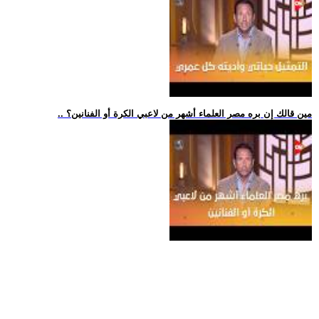
.. مين قالك إن بره مصر العلماء أشهر من لاعبي الكرة أو الفنانين؟