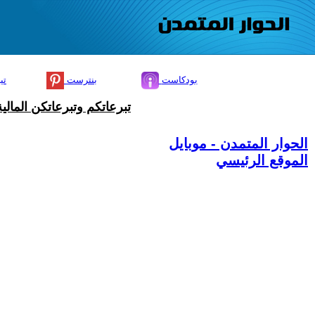
بودكاست
بنترست
تي
تبرعاتكم وتبرعاتكن المال
الحوار المتمدن - موبايل
الموقع الرئيسي