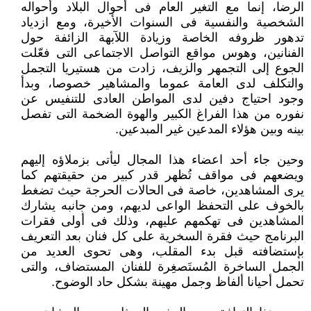
الرضا، إنما مع التغير العام فى أحوال البلاد وأحواله
الشخصية والنفسية فى السنوات الأخيرة، ومع ازدياد
تدهور ظروفه الخاصة وزيادة اللآبهة الزائفة حول
الفنانين، وهوس مواقع التواصل الاجتماعى التى فعّلت
الجوع إلى التجمهر والزيف، زادت من هستيريا التجمل
والتكلف لدى العامة عموما والمشاهير خصوصا، وبدأ
وجود احتياج دفين لدى المواطن العادى للتنفيس عن
نفوره من هذا الفراغ الكبير والهوة الضخمة التى تفصل
بينه وبين هؤلاء المدعين غير المبدعين.
وحين جاء أحد اعضاء هذا المجال ليأتى بزملاؤه إليهم
ويضعهم فى مواقف تُظهر قدر كبير من حقيقتهم كما
يرى المشاهدين، خاصة فى الحالات الحرجة حيث تضغط
بالخوف على التحفظ الواعى لديهم، ومن جانبه يشارك
المشاهدين فى تهكمهم عليهم، وذلك فى أولى فقرات
البرنامج حيث فقرة السخرية على كل فنان بعد التعريف
بإستضافته قبل بدء المقلب، وهى تحوى العديد من
الجمل الساخرة المُستَصغِرة للفنان المستضاف، والتى
تحمل أحيانا ألفاظ وجمل مهينة بشكل حاد الوضوح.