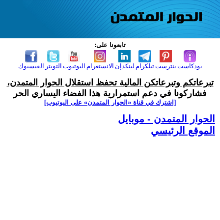
تابعونا على:
بودكاست
بنترست
تيلكرام
لينكدإن
الانستغرام
اليوتيوب
التويتر
الفيسبوك
تبرعاتكم وتبرعاتكن المالية تحفظ استقلال الحوار المتمدن،
فشاركونا في دعم استمرارية هذا الفضاء اليساري الحر
[اشترك في قناة ‫«الحوار المتمدن» على اليوتيوب]
الحوار المتمدن - موبايل
الموقع الرئيسي