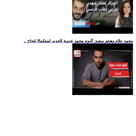
.. محمد علام وهيثم سعيد: ألبوم محمد عدوية الجديد استكمالا لنجاح