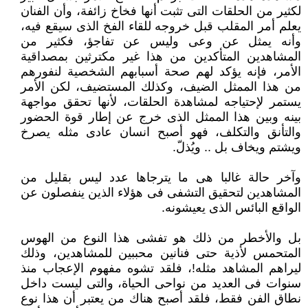
لكثير من الحلقات التى تثبت أنها فخاخ زائفة، وأن الفنان
يعلم أمر المقلب قبل خروجه للقاء الفخ الذى سيقع فيه،
وأنه يمثل عن وعى وليس عن تفاجؤ، فكثير من
المشاهدين المتأكدين من هذا غير مكترثين بمصداقية
الأمر، فإنه يؤكد لهم صحة أسبابهم الشخصية لنفورهم
من هذا الممثل الضيف، وكذلك المستضيف، لكن الأمر
يستمر لإحتياجه لمشاهدة الحلقات، لأنها تحقق مواجهة
بينه وبين هذا الممثل الذى خرج عن إطار قوة الحضور
والتأنق والتكلف، فهو أصبح انسان عادى مثله يصرخ
ويشتم ويخاف بل .. ويُذلّ.
وآخر حالة غالبا هى ما يترجاها عدد ليس بقليل من
المشاهدين لتحقيق التشفى فى هؤلاء الذين ينفصلون عن
الواقع البائس الذى يعيشونه.
بل والأخطر من ذلك هو تفشى هذا النوع من الهوس
المتحمس لأذية حتى فنانين محببين للمشاهدين، وذلك
ليراهم المشاهد مثله!، فلقد تشوه مفهوم الإعجاب منذ
سنوات فى العديد من نواحى الحياة، والتى ليست داخل
نطاق الفن فقط، فلقد أصبح هناك من يعتبر أن هذا نوع