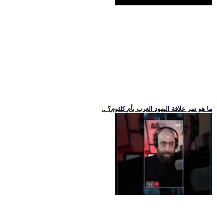
.. ما هو سر علاقة اليهود العرب بأم كلثوم؟