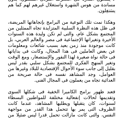
مساندة من هوس الشهرة واستغلال غيرهم لهم كما هم
يسَتغِلون.
وهكذا نمت تلك النوعية من البرامج بإتجاهاتها المريضة،
فى ظل هذه النظرة السلبية المتزايدة تجاه الممثلين من
المجتمع بشكل عام، والتى لم تكن وليدة هذه السنوات
الأخيرة وتغيراتها الإجتماعية فى مصر والعالم العربي، بل
كانت موجودة منذ زمن بعيد بسبب شائعات ومعلومات
عن بعض العاملين فى هذا المجال، وكانت فى بداياتها
فى حالة نواة صغيرة لهذا النفور والإستصغار، ومع الوقت
وتغير المنهج الفكرى للمجتمع بشكل سلبي بقدر ليس
بقليل إلى جانب سوء الأحوال الإقتصادية للبلاد وغيرها من
العوامل، وجد المشاهد نفسه فى حالة صريحة من
العدائية تجاه من يعملون فى المجال الفنى.
فعند ظهور برامج الكاميرا الخفية فى شكلها السوى
وتقديمها لحالات إنفعالية مختلفة للمواطنين البسطاء
لسنوات، كان يتقبلها ويطلبها المشاهد، عندما كانت
الظروف التى يمر بها تتحمل هذا القدر من مواجهة
النفس، والتى كانت مازالت تحمل قدرا ليس ضئيلا من