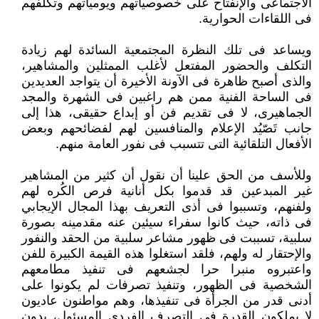
الاجتماعى والإنفتاح على خصوصياتهم ويومياتهم وتكلفهم
فى اللقاءات الحوارية.
ويساعد فى تلك النظرة المجتمعية السائدة لهم زيادة
التكلف والحضور المفتعل لأغلب الممثلين والمشاهير،
والذى أصبح ظاهرة فى الآونة الأخيرة أن يتواجد العديدين
فى الساحة الفنية ممن هم راغبين فى الشهرة والمجد
الجماهيرى، لا فى تقديم فن أو إبداع حقيقى، هذا إلى
جانب تَصّيُد الإعلام والمنافسين لهم لفضائحهم وبعض
الأفعال التلقائية التى تتسبب فى نفور العامة منهم.
وللأسف من الحق علينا أن نقول أن كثير من المشاهير
غير المبدعين قد قدموا بكل أنانية فرص الكُره لهم
ولفنهم، وتسببوا فى أذى التعريف بهذا المجال الإيجابي
فى ذاته، حيث كانوا سفراء سيئين عنه مقدمينه بصورة
سلبية، تسببت فى ظهور مشاعر سلبية من الحقد والنفور
والإحتقار له ولهم، فلقد استغلوا هذه القيمة الكبيرة للفن
واعتبروه منبرا حرا لجشعهم فى تنفيذ مطامعهم
الشخصية فى الظهور، وتنفيذ تصرفات لم يكونوا على
أدنى قدر من الجرأة فى تنفيذها، وهم مواطنون عاديون
لا يملكون القدرة فى التصرف الفردى المسئول، بدون