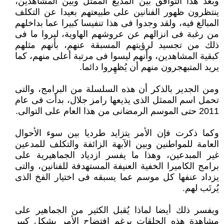
وبعد هذا التوافق بين المذيع الممثل وبين المشاهدين،
ينتظرون ظهور الفنانين على طبيعتهم بعيدا عن التكلف
المبالغ فيه، ولقد وجدوا فى هذا تنفيسا كبيرا عما بداخلهم
من رغبة فى انزالهم عن عروشهم الهاوية، ليروا ما فى
ذلك من تجسيد لرؤيتهم المسبقة عنهم، بأنهم مثلهم
كبقية المشاهدين، وأنهم ليسوا فى مرتبة أعلى منهم، كما
يريد المتبهجرون منهم أن يُظهِروا دائما.
ومن الجدير بالذكر أن هذه السلسلة من البرامج، والتى
تحمل اسم الممثل الذى يذيعها رامز جلال، بدأت فى عام
2011 حتى الموسم الرمضانى من هذا العام على التوالى.
وكما ذكرت فإن الأمر يتزايد طرديا بين سوء الأحوال
العامة للمواطنين وبين الآبهة الزائفة والتكلف للمدعين
غير المبدعين، وهذا ما يفسر ازدياد الجماهيرية على
برامج الكاميرا الخفية العنيفة المستهدفة للفنانين، والتى
يزداد عنفها كل موسم عما يسبقه فى اختيار الفخ الذى
يُرتَب لهم.
ويفسر ذلك أيضا لماذا يُقبل الكثير من الجماهير على
مشاهدة هذه الحلقات برغم افتضاح الأمر بشكل كبير