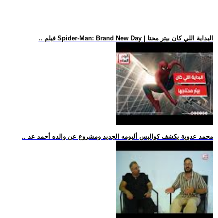
.. فيلم Spider-Man: Brand New Day | البداية اللي كان بيتر محتا
.. محمد عدوية يكشف كواليس ألبومه الجديد ومشروع عن والده أحمد عد