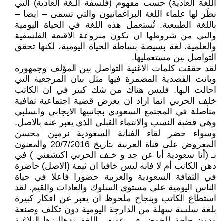
اللغة العادية) حسب مفهوم (فلسفة اللغة العادية) التي
نظَر لها علماء اللغة البراغماتيون والتي تسمى – ايضا –
باللغة الطبيعية. تُستعمل هذه اللغة في الحياة اليومية
والتي من شروطها ان تكون منزوعة الاقنعة الفلسفية
والعلمية. لغة بسيطة بساطة الحياة اليومية، لكنها تحقق
التواصل بين مستعمليها.
لقد حققت كلمات الاغنية التواصل بين المؤلف وجمهوره
وبانت القصدية المضمرة فيها مثل بيان المرجعية التي
احالت اليها. فليس هناك من شك كبير في ان الكاتب
خلف الحربي انما اراد ان يعرض قضية اجتماعية ثقافية
متأصلة في المجتمع السعودي بجانبيها الايجابي والسلبي
وهي قضية النسب والانتماء القبلي الذي يعبر عنه بالاصل.
وسواء حضر لقاء الفنانة السعودية نرمين محسن
المعروض على قناة العربية بتاريخ 20/7/2016 والمعنون
بـ (أنا سعودية أبا عن جد و خلف الحربي اكتشفني ) في
ذهن الكاتب أم لا فانه ليس خافيا ان ثيمة (الاصل) حاضرة
في الثقافة السعودية والعربية حضورا فاعلا في حياة
الناس اليومية على مستوى السلوك والعادات والقيم. لقد
استطاع الكاتب وبنجاح ملحوظ ان يعبر عن افكار كبيرة
بلغة سلسة سهلة من الدارجة اليومية دون تكلف وصنعة
ودون حاجة للخوض في عويص اللغة ودهاليزها البلاغية