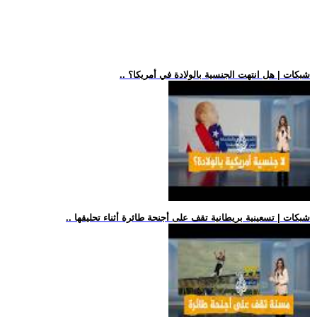
.. شبكات | هل انتهت الجنسية بالولادة في أمريكا؟
.. شبكات | تسعينية بريطانية تقف على أجنحة طائرة أثناء تحليقها