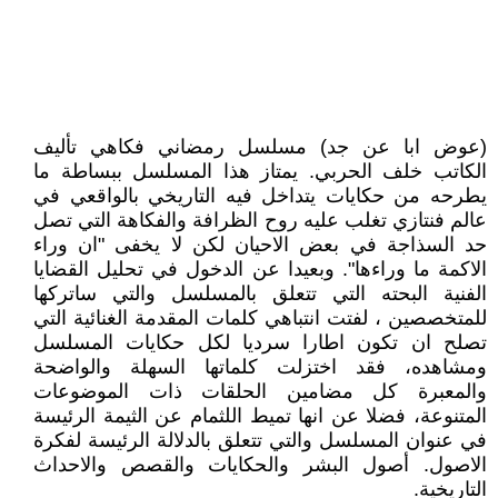
(عوض ابا عن جد) مسلسل رمضاني فكاهي تأليف
الكاتب خلف الحربي. يمتاز هذا المسلسل ببساطة ما
يطرحه من حكايات يتداخل فيه التاريخي بالواقعي في
عالم فنتازي تغلب عليه روح الظرافة والفكاهة التي تصل
حد السذاجة في بعض الاحيان لكن لا يخفى "ان وراء
الاكمة ما وراءها". وبعيدا عن الدخول في تحليل القضايا
الفنية البحته التي تتعلق بالمسلسل والتي ساتركها
للمتخصصين ، لفتت انتباهي كلمات المقدمة الغنائية التي
تصلح ان تكون اطارا سرديا لكل حكايات المسلسل
ومشاهده، فقد اختزلت كلماتها السهلة والواضحة
والمعبرة كل مضامين الحلقات ذات الموضوعات
المتنوعة، فضلا عن انها تميط اللثمام عن الثيمة الرئيسة
في عنوان المسلسل والتي تتعلق بالدلالة الرئيسة لفكرة
الاصول. أصول البشر والحكايات والقصص والاحداث
التاريخية.