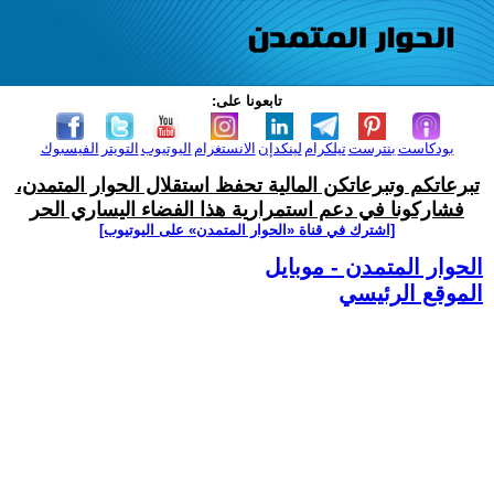
تابعونا على:
بودكاست
بنترست
تيلكرام
لينكدإن
الانستغرام
اليوتيوب
التويتر
الفيسبوك
تبرعاتكم وتبرعاتكن المالية تحفظ استقلال الحوار المتمدن،
فشاركونا في دعم استمرارية هذا الفضاء اليساري الحر
[اشترك في قناة ‫«الحوار المتمدن» على اليوتيوب]
الحوار المتمدن - موبايل
الموقع الرئيسي