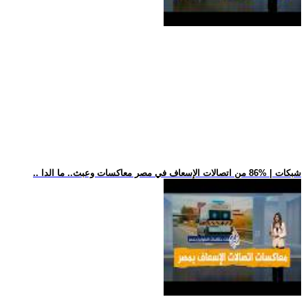
.. شبكات | %86 من اتصالات الإسعاف في مصر معاكسات وعبث.. ما الدا