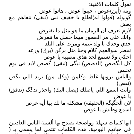
تقول كلمات الاغنية:
وينه (أين)عوض ، جيبوا عوض ، هاتوا عوض
گولوله (قولوا له)اطلع يا خفيف نبي (نبقى) نتفاهم مع
بعض
لازم تعرف ان الزمان ما هو مثل ما تفترض
وانك على مر العصور مهما حصل ما تنقرض
جدي وجدك يا ولد غيمه ومرت على البلد
تمطر سوالفهم كلام وحنا مثل برگن (برق) ورعد
احكي ولا تسمع لحد هذي مصيبة يا عوض
كل الگصص (القصص) تبگى (تبقى) گصص لابد في يوم
تخلص
والناس ترويها غلط وكلمن (وكل من) يزيد اللي نگص
(نقص)
وانت اسمع اللي ياصلك (يصل اليك) واحذر تدگگ (تدقق)
يا عوض
لان الحگيگة (الحقيقة) مشكلة ما لك بها أية غرض
اسمع وطنش يا عوض
انها كلمات سهلة وواضحة تصدح بها ألسنة الناس العاديين
في حياتهم اليومية. هذه الكلمات تنتمي لما يسمى بـ (