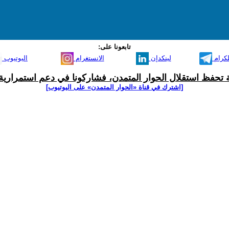
تابعونا على:
لكرام
لينكدإن
الانستغرام
اليوتيوب
ية تحفظ استقلال الحوار المتمدن، فشاركونا في دعم استمرارية 
[اشترك في قناة ‫«الحوار المتمدن» على اليوتيوب]