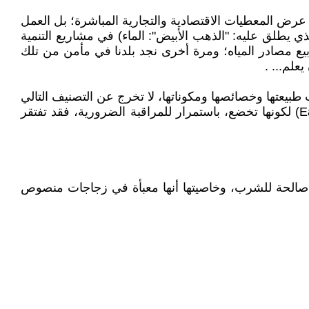
عرض المعطيات الاقتصادية والتجارية المباشرة؛ بل العمل
الذي يطلق عليه: "الذهب الأبيض": الماء) في مشاريع التنمية
ابيع مصادر المياه؛ ومرة أخرى نجد بلدنا في مأمن من تلك
علم... .
 طبيعتها وخصائصها ومكوناتها، لا تخرج عن التصنيف التالي
(رغم أن مواطني بعض الدول المتقدمة (مثل الولايات المتحدة الأمريكية) يفضل الكثير منهم مياه الصنوبر (Eaux du robinet) لكونها تخضع، باستمرار للمراقبة الضرورية، فقد تفتقر
رطها أن تكون صالحة للشرب، وخاصيتها أنها معبأة في زجاجات منصوص