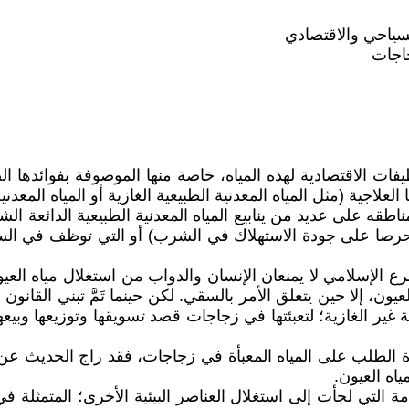
لسياحي والاقتصادي
جاجات
توظيفات الاقتصادية لهذه المياه، خاصة منها الموصوفة بفوائد
لاجية (مثل المياه المعدنية الطبيعية الغازية أو المياه المعدنية 
 على عديد من ينابيع المياه المعدنية الطبيعية الدائعة الشهرة
ت (حرصا على جودة الاستهلاك في الشرب) أو التي توظف في السيا
ع الإسلامي لا يمنعان الإنسان والدواب من استغلال مياه العي
يون، إلا حين يتعلق الأمر بالسقي. لكن حينما تَمَّ تبني القا
يعية غير الغازية؛ لتعبئتها في زجاجات قصد تسويقها وتوزيعها وب
يادة الطلب على المياه المعبأة في زجاجات، فقد راج الحديث 
اه العيون.
ة التي لجأت إلى استغلال العناصر البيئية الأخرى؛ المتمثلة في