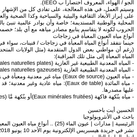
الجو / الهواء، المعروف اختصارا ب IEEO).
وسيتم العمل، في هذه المعالجة، على تفادي كل من الإشهار وا
على إبراز الأبعاد الثقافية والبيئية والسياحية وكذا الصحية و
المحلية والوطنية المستديمة؛ خاصة وأن بوادر عالمية تنبئ ب
الحروب لكونه لا يتقاسم ينابيع مصادر مياهه مع أي بلد؛ خصمه
أنواع مياه العيون المعبأة في زجاجات
حينما نتفقد أنواع المياه المعبأة في زجاجات / قنينات، سواء 
المياه المعبأة إلى مثل تلك المراقبة):
- المياه المعدنية الطبيعية غير الغازية (Eaux minérales naturelles plates)؛
- المياه المعدنية الطبيعية الغازية (Eaux minérales naturelles gazeuses)؛
- مياه العيون (Eaux de source) مياه غير معدنية ومعبأة في زجاجات منصوص عليها مصدرها وصالحة للشرب؛
- مياه المائدة (Eaux de table): م
عليها مصدرها.
- مياه بنُكهة فاكهة (Eaux minérales fruitées)أو بنُكهة مَّا (Eaux aromatisées).
الحسين أيت باحسين
باحث في الأنثروبولوجيا
الرئيسية | مدارات | عيون الماء (25) .. أنواع مياه العيون المعبأة في زجاجات
نشر في جريدة هيسبريس الإلكترونية يوم الأحد 10 يونيو 2018 - 00:35