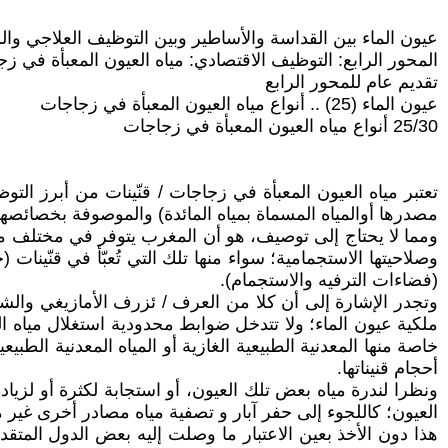
عيون الماء بين القداسة والأساطير وبين التوظيف العلاجي وا
المحور الرابع: التوظيف الاقتصادي: مياه العيون المعبأة في ز
تقديم عام للمحور الرابع
عيون الماء (25) .. أنواع مياه العيون المعبأة في زجاجات
25/30 أنواع مياه العيون المعبأة في زجاجات
تعتبر مياه العيون المعبأة في زجاجات / قنّينات من أبرز ال
مصدرها أوالمياه المسماة بمياه المائدة) والموصوفة بخصائصها الع
ومما لا يحتاج إلى توصيف، هو أن المغرب يتوفر في مختلف مناطقه
وصلاحيتها الاستجمامية؛ سواء منها تلك التي تُعبّأ في قنّينا
(فضاءات الترفيه والاستجمام).
وتجدر الإشارة إلى أن كلا من العرف / ئزرف الأمازيغي والشر
ملكية عيون الماء؛ ولا تتدخل ضوابط محدودية استغلال مياه الع
خاصة منها المعدنية الطبيعية الغازية أو المياه المعدنية الطب
أحجام قنيناتها.
ونظرا لندرة مياه بعض تلك العيون، أو استجابة لكثرة أو لز
العيون؛ كاللجوء إلى حفر آبار و تصفية مياه مصادر أخرى غير مي
هذا دون الأخذ بعين الاعتبار ما وصلت إليه بعض الدول المتقدم