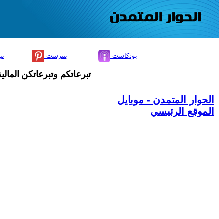
بودكاست
بنترست
تي
تبرعاتكم وتبرعاتكن المال
الحوار المتمدن - موبايل
الموقع الرئيسي