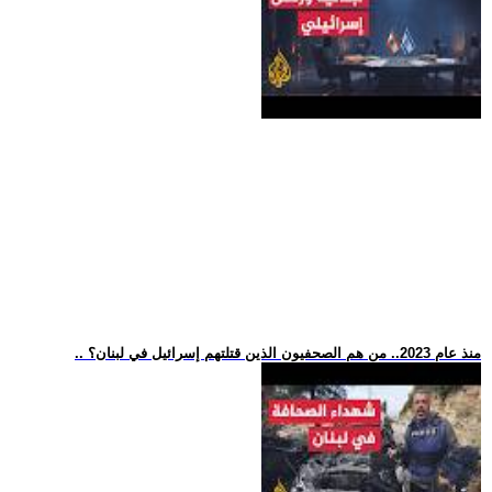
.. منذ عام 2023.. من هم الصحفيون الذين قتلتهم إسرائيل في لبنان؟