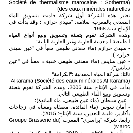
(Société de thermalisme marocaine : Sotherma
des eaux minérales naturelles)
تعتبر هذه الشركة أول شركة قامت بتسويق الماء
المعدني بالمغرب، بعلامة: "سيدي حرازم"؛ وقد بدأت في
الإنتاج سنة 1968.
وهذه الشركة تقوم بتعبئة وتسويق وبيع أنواع المياه
الطبيعية المعدنية الغازية وغير الغازية التالية:
- سيدي حرازم (ماء معدني طبيعي معبأ في "عين سيدي
حرازم")؛
- عين سايس (ماء معدني طبيعي خفيف، معبأ في "عين
سايس").
ثالثا: شركة المياه المعدنية :"الكرامة"
Alkarama (Société des eaux minérales Al Karama)
بدأت في الإنتاج سنة 2006، وهذه الشركة تقوم بتعبئة
وتسويق وبيع الماء الطبيعي التالي:
- عين سلطان (ماء عين طبيعي، ماء المائدة)؛
- أمان سوس (ماء المائدة، مصفاة ومعبأة في زجاجات
بأكادير، قليلة التعدين، سنة الإنتاج: 2015).
رابعا: شركة "براسري" المغرب (Groupe Brasserie du
Maroc)