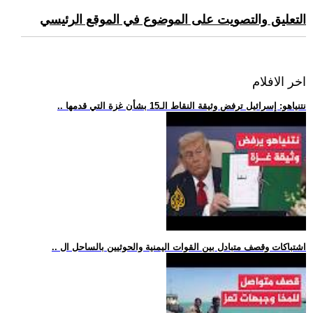
التعليق والتصويت على الموضوع في الموقع الرئيسي
اخر الافلام
.. نتنياهو: إسرائيل ترفض وثيقة النقاط الـ15 بشأن غزة التي قدمها
.. اشتباكات وقصف متبادل بين القوات اليمنية والحوثيين بالساحل ال