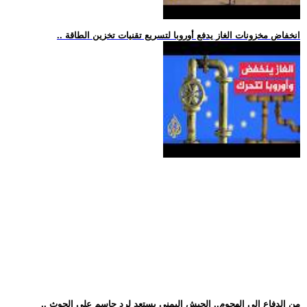
.. انخفاض مخزونات الغاز يدفع أوروبا لتسريع تقنيات تخزين الطاقة
.. من الدفاع إلى الهجوم.. الجيش اليمني يستعد لرد حاسم على الحوث