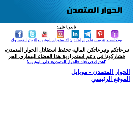
تابعونا على:
بودكاست
بنترست
تيلكرام
لينكدإن
الانستغرام
اليوتيوب
التويتر
الفيسبوك
تبرعاتكم وتبرعاتكن المالية تحفظ استقلال الحوار المتمدن،
فشاركونا في دعم استمرارية هذا الفضاء اليساري الحر
[اشترك في قناة ‫«الحوار المتمدن» على اليوتيوب]
الحوار المتمدن - موبايل
الموقع الرئيسي