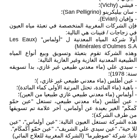
- فيشي (Vichy)؛
- سان بيليكرينو (San Pelligrino)؛
- وإفيان (Evian).
فإن الشركات المغربية المتخصصة في تعبئة مياه العيون
في زجاجات / قنينات هي التالية:
أولا شركة المياه المعدنية ل "أولماس" (Les Eaux
Minérales d’Oulmes S.A)
وهذه الشركة تقوم بتعبئة وتسويق وبيع أنواع المياه
الطبيعية المعدنية الغازية وغير الغازية التالية:
- سيدي علي (ماء معدني طبيعي غير غازي، بدأ تسويقه
سنة: 1978)؛
- عين أطلس (ماء معدني طبيعي غير غازي، )؛
- باهية (ماء المائدة، تحتل المرتبة الأولى كماء المائدة)؛
- أولماس (ماء معدني طبيعي غازي طبيعيا من العين)؛
- عين أطلس (ماء معدني طبيعي، تستغل "عين حمّو
كَمكَم" الغير بعيدة عن أولماس، آخر علامة تم تسويقها
من طرف الشركة)؛
هذه الشركة تستغل العيون التالية: "عين أولماس"، "عين
للا حية"، "عين سيدي علي الشريف"، "عين حمّو أكَمكَام".
ثانيا: شركة "صوطيرما" (الشركة المغربية للعلاج المائي)