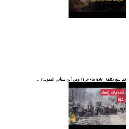
.. كم تبلغ تكلفة إعادة بناء غزة؟ ومن أين سيأتي التمويل؟