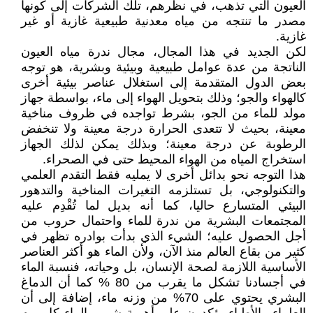
العيون التي تذهب، في نظرهم، تلك الشركات إلى كونها
مصدر ما تنتجه من مياه معدنية طبيعية غازية أو غير
غازية.
لكن الجديد في هذا المجال، مجال ندرة مياه العيون
الناتجة من عدة عوامل طبيعية وبيئية وبشرية، هو توجه
بعض الدول المتقدمة إلى استغلال عناصر بيئية أخرى
كالهواء والجو؛ وذلك بتحويل الهواء إلى ماء، بواسطة جهاز
مولد للماء من الجو، بشرط تواجده في ظروف مناخية
معينة، بحيث لا تتعدى الحرارة درجة معينة ولا تنخفض
الرطوبة عن درجة معينة؛ وبذلك يمكن لذلك الجهاز
استخراج المياه من الهواء المحيط حتى في الصحراء.
هذا التوجه نحو بدائل أخرى لا يمليه فقط التقدم العلمي
والتكنولوجي، بل تستلزمه التغيرات المناخية والتدهور
البيئي المتسارع حاليا، كما أنه بديل لما تُقْدِم عليه
المجتمعات البشرية من ندرة للماء واحتمال حروب من
أجل الحصول عليه؛ الشيء الذي بدأت بوادره تظهر في
كثير من بقاع العالم منذ الآن، ولأن الماء هو أكثر العناصر
الأساسية اللازمة لصحة الإنسان، بل وحياته، فنسبة الماء
في أجسادنا تشكل ما يقرب من 80 % كما أن الدماغ
البشري يحتوي على 70% من وزنه ماء، إضافة إلى أن