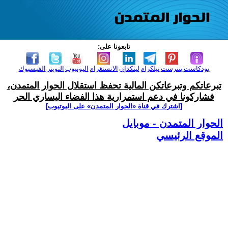
تابعونا على:
بودكاست
بنترست
تيلكرام
لينكدإن
الانستغرام
اليوتيوب
التويتر
الفيسبوك
تبرعاتكم وتبرعاتكن المالية تحفظ استقلال الحوار المتمدن،
فشاركونا في دعم استمرارية هذا الفضاء اليساري الحر
[اشترك في قناة ‫«الحوار المتمدن» على اليوتيوب]
الحوار المتمدن - موبايل
الموقع الرئيسي