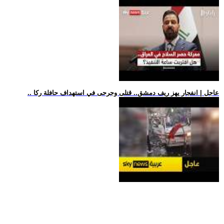
.. عاجل | انفجار يهز ريف دمشق.. قتلى وجرحى في استهداف حافلة ركا