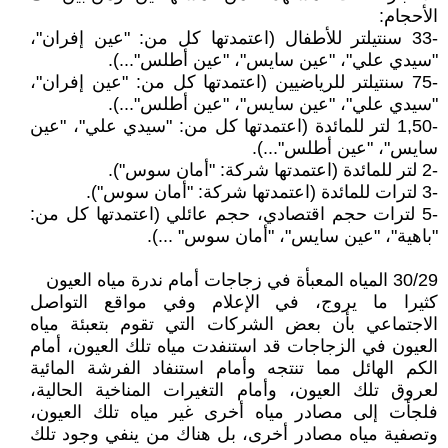
الأحجام:
-33 سنتيلتر للأطفال (اعتمدتها كل من: "عين إفران"،
"سيدي علي"، "عين سايس"، "عين أطلس"...).
-75 سنتيلتر للرياضيين (اعتمدتها كل من: "عين إفران"،
"سيدي علي"، "عين سايس"، "عين أطلس"...).
-1,50 لتر للمائدة (اعتمدتها كل من: "سيدي علي"، "عين
سايس"، "عين أطلس"...).
-2 لتر للمائدة (اعتمدتها شركة: "أمان سوس").
-3 لترات للمائدة (اعتمدتها شركة: "أمان سوس").
-5 لترات حجم اقتصادي، حجم عائلي (اعتمدتها كل من:
"باهية"، "عين سايس"، "أمان سوس" ...).
30/29 المياه المعبأة في زجاجات أمام ندرة مياه العيون
كثيرا ما يروج، في الإعلام وفي مواقع التواصل
الاجتماعي بأن بعض الشركات التي تقوم بتعبئة مياه
العيون في الزجاجات قد استنفدت مياه تلك العيون، أمام
الكم الهائل مما تنتجه وأمام استنفاد الفرشة المائية
لعروق تلك العيون، وأمام التغيرات المناخية الحالية،
فلجأت إلى مصادر مياه أخرى غير مياه تلك العيون،
وتصفية مياه مصادر أخرى، بل هناك من ينفي وجود تلك