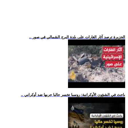
.. الجزيرة ترصد آثار الغارات على بلدة البرج الشمالي في صور
.. باحث في الشؤون الأوكرانية: روسيا تخسر حاليا حربها ضد أوكراني