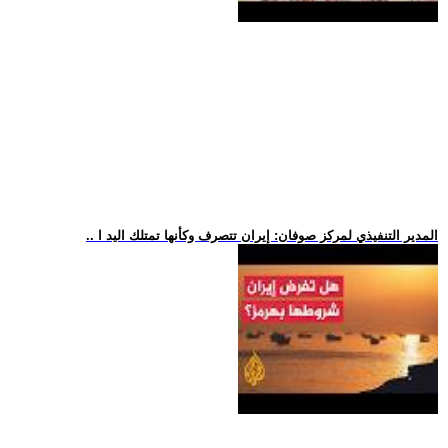
.. المدير التنفيذي لمركز صوفان: إيران تتصرف وكأنها تمتلك اليد ا