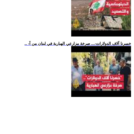
.. -خسرنا آلاف الدولارات-... صرخة مزارعي الهبارية في لبنان من آ