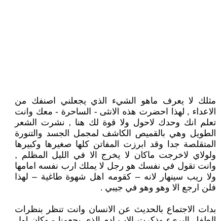
مثلك لا يعرف ماهو الشيء الذي يجعلني اصنفك من
الاعداء , لهذا احضرت هذه الانثى - الساحرة - معك وانت
تعلم انك وحدك لاحول ولا قوة لك هنا , نشرت الشعر
الطويل وهي بالقميص الكاشف لمجمل الجسد والتنورة
المتقلصة جدا وقد ابرزت المفاتن كلها صغيرها وكبيرها
ولولاي لاخرجت ماكان لا يخرج الا في الليل المظلم ,
وانت تقول في نفسك هو رجل لا يملك ارب نفسه امامها
ولا ريب سينهار لانه – كقومه اهل شهوة طاغية – لهذا
فلن ارجع الا وهو وهو في جيبي .
بدات الاجتماع بالحديث عن الانسان وانت تنظر بنظرات
الطفل البريء وذكرت الاب ادم الذي يجعمنا - وكان اول