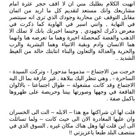
انهيت الكلام بطلبك مني ان لا اقف حجر عثرة امام
مشاريعك وانك مستعد لتقديم كل ما اريد من اثمان
مقابل التوقف عن محاربة وجودك الذي ترى انه سينتصر
في النهاية , وانني اسير في الهاوية كما ذكرت في
معرض ذكرك لجهودي , وحينما اخبرتك بانك لا تملك الا
الذهب والفضة كمحصلة اخيرة وهما ما تعرضه هنا وانهما
هما الانسان وادم وبقية الانبياء وهما البشرية والرب
والحرية والعدالة والتعاون والبناء انتابتك حالة من الغيظ
الشديد ..
خرجت من الاجتماع – مذموما مدحورا - وتركت السيدة -
الساحرة - , وهي تنظر اليك ببلاهة , غير عارفة بما ال اليه
الاجتماع وقد كانت مشغولة – طوال اجتماعنا - بالالوان
الفاقعة في وجهها وصورتها بيننا وحريصة على ظهروها
باكمل صفة .
قلت لها ان شراكتها مع هذا – الابله – الت الى الخسران
وان عليها المغادرة الان الى حيث كانت – ولما تسائلت
الى اين قلت لها وهل هناك مكان غيره , السوق الذي في
منتصف البلد طبعا ياعزيزتي !!