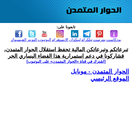
تابعونا على:
بودكاست
بنترست
تيلكرام
لينكدإن
الانستغرام
اليوتيوب
التويتر
الفيسبوك
تبرعاتكم وتبرعاتكن المالية تحفظ استقلال الحوار المتمدن،
فشاركونا في دعم استمرارية هذا الفضاء اليساري الحر
[اشترك في قناة ‫«الحوار المتمدن» على اليوتيوب]
الحوار المتمدن - موبايل
الموقع الرئيسي