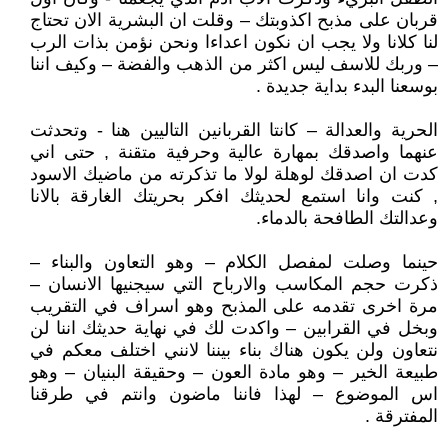
قربان على مذبح اكذوبتك – وقلت ان البشرية الان تحتاج
لنا كلانا ولا يجب ان نكون اعداءا ونحن نؤمن بذات الرب
– وربك للاسف ليس اكثر من الذهب والفضة – وكيف اننا
بوسعنا البدء بداية جديدة .
الحرية والعدالة – كانتا القربانين التاليين هنا - وتحدثت
عنهما واصدقك بمهارة عالية وحرفية متقنة , حتى اني
كدت ان اصدقك لوهلة لولا ما تذكرته من ماضيك الاسود
, كنت وانا استمع لحديثك افكر بحريتك الغارقة بالانا
وعدالتك الطافحة بالدماء.
حينما وصلت لمفصل الكلام – وهو التعاون والبناء –
ذكرت حجم المكاسب والارباح التي سيجنيها الانسان –
مرة اخرى تقدمه على المذبح وهو اسراف في التقريب
وبخل في القرابين – واكدت لك في نهاية حديثك اننا لن
نتعاون ولن يكون هناك بناء بيننا لانني اختلف معكم في
طبيعة الخير – وهو مادة العون – وحقيقة البنيان – وهو
اس الموضوع – لهذا فاننا ماضون وانتم في طرقنا
المفترقة .