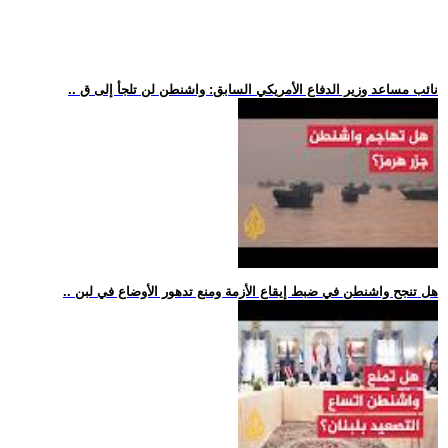
.. نائب مساعد وزير الدفاع الأمريكي السابق: واشنطن لن تلجأ إلى ق
.. هل تنجح واشنطن في ضبط إيقاع الأزمة ومنع تدهور الأوضاع في لبن