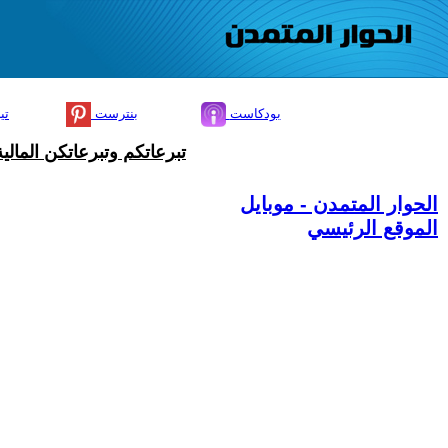
بودكاست
بنترست
تي
تبرعاتكم وتبرعاتكن المال
الحوار المتمدن - موبايل
الموقع الرئيسي