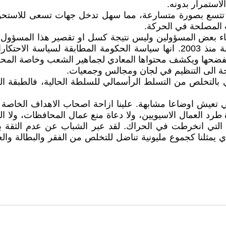
استمرار بدونه.
ا تتسع بصورة متسارعة، مما سهل تدخل جهات تسعى للاستحوا
 المصلحة في الحركة.
طاء بعض المسؤولين وليس نتيجة كسل او تقصير هذا المسؤول
مخططة ومنصوص عليها على مدى عمر الحكومات المتعاقبة منذ 2003. انها سياسة 
ويفضحها ويكشف محتواها المعادي لجماهير الشعب وخاصة المحر
جة الى التنظيم في لجان ومجالس وجمعيات.
بالتخلص من التسلط الرأسمالي للسلطة الحالية، فالطبقة الع
عيش اوضاعا مشابهة. علينا ازاحة اصحاب الاهداف الخاصة وا
طرد العمال الاسيويين، ولا دعاة منع عمال المحافظات، ولا الش
التي انخرطت في الحراك. لقد عبر الشباب عن عدم الثقة بأ
 الذي يمثلنا كجموع مليونية تناضل للتخلص من الفقر والبطالة 