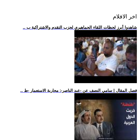
اخر الافلام
.. شاهدوا أبرز لحظات اللقاء الجماهيري لحزب التقدم والاشتراكية ب
.. فصل المقال | سامي النصف عن -عبد الناصر-: محاربة الاستعمار -ط