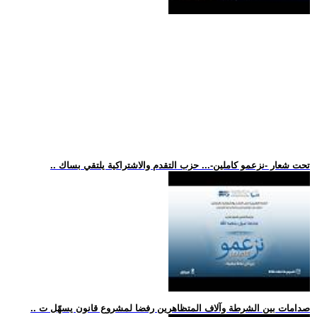
.. تحت شعار -نزعمو كاملين-... حزب التقدم والاشتراكية يلتقي بساك
.. صدامات بين الشرطة وآلاف المتظاهرين رفضا لمشروع قانون يسهّل ت