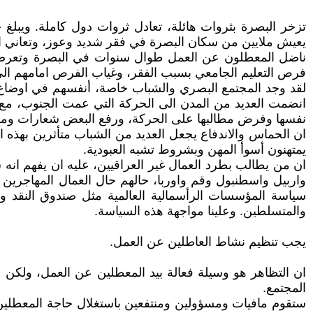
تزخر البصرة بثروات هائلة، تعادل ثروات دول كاملة. ويبلغ
يعيش ملايين من سكان البصرة في فقر شديد وعوز، وتعاني المدينة التي تضم نحو 4 ملايين ساكن، من نقص الخدمات 
ناضل المعطلون عن العمل طوال سنوات في البصرة وتعرضوا
فرص التعليم الجامعي بسبب الفقر، وغياب الفرص امامهم ال
لقد وجد المجتمع البصري والشباب خاصة، أنفسهم في اوضاع 
انضمت العديد من المدن الى الحركة التي عمت الجنوب، مع
نفسها وفرض مطالبها على الحركة، ورفع البعض شعارات ومطا
ان الحماس والاندفاع يجعل العديد من الشباب متأثرين بهذه 
يمتهنون أسوأ المهن وبشروط تشبه العبودية.
ان من يطالب بطرد العمال غير العراقيين، عليه ان يفهم انه 
واربيل واسطنبول وقم واوربا، حالهم حال العمال المهاجري
سياسة المؤسسات الرأسمالية العالمية مثل صندوق النقد وا
والمتسلطين. وعلينا مواجهة هذه السياسة.
يجب تنظيم نشاط العاطلين عن العمل.
ان التظاهر هو وسيلة فعالة بيد المعطلين عن العمل، ولكن 
المجتمع.
ستقوم مافيات ومسؤولين ومنتفعين باستغلال حاجة المعطلين 