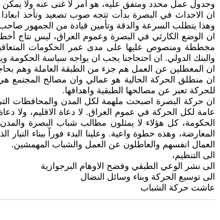
وجدول عمل محدد ومتفق عليه، هو امر لا غنى عنه ولا يمكن ال
ان الاحداث في البصرة بدأت تتجه صوب تصعيد وتأخذ ابعاد
وهذا يتطلب السرعة والدقة وتأمين قيادة من الجمهور صاحب
ان الوضع الكارثي في البصرة وعموم العراق، ليس نتاج أخ
والبنك الدولي. ان احتجاجنا يجب ان يواجه سياسة الحكومة 
ان المعطلين عن العمل هم جزء من الطبقة العاملة وهم بحا
ان منطلق الحركة الحالية هو عمالي وان مصالح المجتمع هي 
للحركة تعبر عن مصالحها الطبقية واهدافها.
ان حركة البصرة اصبحت ملهمة لكل المدن والمحافظات التي ت
عامة لكل الحركة في عموم العراق. لا دعاة الاقليم، ولا دعاة 
الحكومة، كل هؤلاء لا يمثلون مطالب شباب البصرة والمدن 
المعارضة، وهذه خطوة واعية. وعلينا البدء فوراً ببناء التيار
العمال انفسهم والعاطلون عن العمل والشباب المهمشين.
الى التنظيم،
الى نشر الوعي الطبقي وفضح الاوهام البرجوازية
الى توسيع الحركة وبناء وسائل النضال
عاشت حركة الشباب