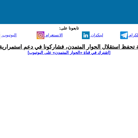
تابعونا على:
لكرام
لينكدإن
الانستغرام
اليوتيوب
ية تحفظ استقلال الحوار المتمدن، فشاركونا في دعم استمرارية 
[اشترك في قناة ‫«الحوار المتمدن» على اليوتيوب]