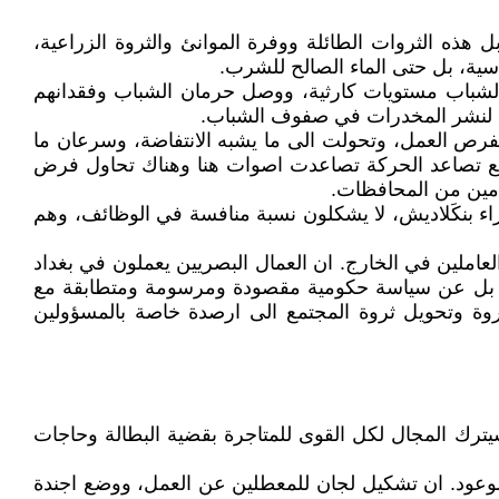
هذه الثروات الطائلة ووفرة الموانئ والثروة الزراعية،
لشباب مستويات كارثية، ووصل حرمان الشباب وفقدانهم
اع لنشر المخدرات في صفوف الشباب.
فرص العمل، وتحولت الى ما يشبه الانتفاضة، وسرعان ما
ومع تصاعد الحركة تصاعدت اصوات هنا وهناك تحاول فرض
دمين من المحافظات.
اء بنكَلاديش، لا يشكلون نسبة منافسة في الوظائف، وهم
عاملين في الخارج. ان العمال البصريين يعملون في بغداد
نب، بل عن سياسة حكومية مقصودة ومرسومة ومتطابقة مع
ثروة وتحويل ثروة المجتمع الى ارصدة خاصة بالمسؤولين
ترك المجال لكل القوى للمتاجرة بقضية البطالة وحاجات
لوعود. ان تشكيل لجان للمعطلين عن العمل، ووضع اجندة