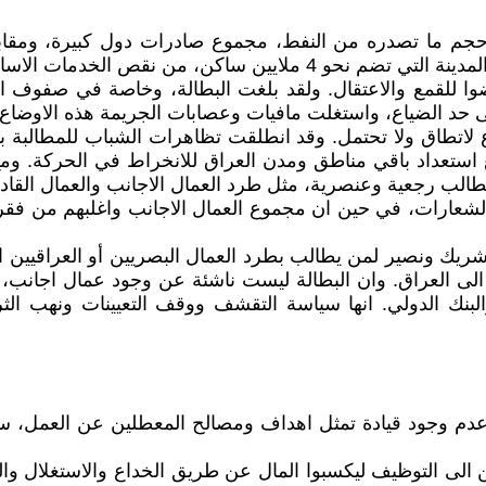
 حجم ما تصدره من النفط، مجموع صادرات دول كبيرة، ومقابل 
الاساسية، بل حتى الماء الصالح للشرب.
 للقمع والاعتقال. ولقد بلغت البطالة، وخاصة في صفوف ا
ى حد الضياع، واستغلت مافيات وعصابات الجريمة هذه الاوض
لاتطاق ولا تحتمل. وقد انطلقت تظاهرات الشباب للمطالبة ب
 استعداد باقي مناطق ومدن العراق للانخراط في الحركة. 
لب رجعية وعنصرية، مثل طرد العمال الاجانب والعمال القا
الشعارات، في حين ان مجموع العمال الاجانب واغلبهم من فقر
شريك ونصير لمن يطالب بطرد العمال البصريين أو العراقيين ال
ن الى العراق. وان البطالة ليست ناشئة عن وجود عمال اجا
لبنك الدولي. انها سياسة التقشف ووقف التعيينات ونهب ال
عدم وجود قيادة تمثل اهداف ومصالح المعطلين عن العمل، سي
الى التوظيف ليكسبوا المال عن طريق الخداع والاستغلال وا