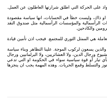
ذ على الحركة التي اطلق شرارتها العاطلون عن العمل.
 او ذاك، وليست خطأ في الحسابات، انها سياسة مقصودة
الحكومة المطابقة لسياسة الاحتكارات الرأسمالية والمؤسسات الرأسمالية مثل صندوق النقد
ومين والكادحين.
املة هي الممثل الثوري للمجتمع. فيجب اذن تأمين قيادة
لذين يسعون لركوب الموجة. علينا التظاهر وبناء سياسة
يوخ ورجال الدين، ولا العشائريين، ولا البرلمانيين ورجال
ي تيار أو قوة سياسية سواء في الحكومة او التي تدعي
والعوز والتسلط وقمع الحريات. وهذه المهمة يجب ان ينجزها