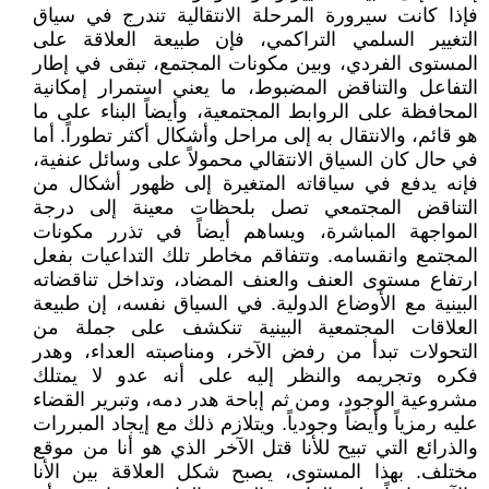
فإذا كانت سيرورة المرحلة الانتقالية تندرج في سياق
التغيير السلمي التراكمي، فإن طبيعة العلاقة على
المستوى الفردي، وبين مكونات المجتمع، تبقى في إطار
التفاعل والتناقض المضبوط، ما يعني استمرار إمكانية
المحافظة على الروابط المجتمعية، وأيضاً البناء على ما
هو قائم، والانتقال به إلى مراحل وأشكال أكثر تطوراً. أما
في حال كان السياق الانتقالي محمولاً على وسائل عنفية،
فإنه يدفع في سياقاته المتغيرة إلى ظهور أشكال من
التناقض المجتمعي تصل بلحظات معينة إلى درجة
المواجهة المباشرة، ويساهم أيضاً في تذرر مكونات
المجتمع وانقسامه. وتتفاقم مخاطر تلك التداعيات بفعل
ارتفاع مستوى العنف والعنف المضاد، وتداخل تناقضاته
البينية مع الأوضاع الدولية. في السياق نفسه، إن طبيعة
العلاقات المجتمعية البينية تنكشف على جملة من
التحولات تبدأ من رفض الآخر، ومناصبته العداء، وهدر
فكره وتجريمه والنظر إليه على أنه عدو لا يمتلك
مشروعية الوجود، ومن ثم إباحة هدر دمه، وتبرير القضاء
عليه رمزياً وأيضاً وجودياً. ويتلازم ذلك مع إيجاد المبررات
والذرائع التي تبيح للأنا قتل الآخر الذي هو أنا من موقع
مختلف. بهذا المستوى، يصبح شكل العلاقة بين الأنا