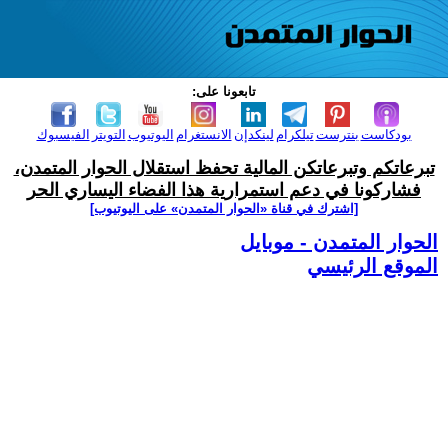
تابعونا على:
بودكاست
بنترست
تيلكرام
لينكدإن
الانستغرام
اليوتيوب
التويتر
الفيسبوك
تبرعاتكم وتبرعاتكن المالية تحفظ استقلال الحوار المتمدن،
فشاركونا في دعم استمرارية هذا الفضاء اليساري الحر
[اشترك في قناة ‫«الحوار المتمدن» على اليوتيوب]
الحوار المتمدن - موبايل
الموقع الرئيسي