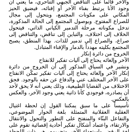
والآخر قائماً على التناقض الجبهي التناحري، ما يعني أن
وجود الأنا يرتبط بفناء الآخر أو إفنائه، فيضيق الحيز
المكاني على مكونات المجتمع، ويتحول إلى مجال
للصراع المفتوح. وبوصول المجتمع إلى الحالة المذكورة،
تدخل مكوناته مرحلة التدمير الكياني الذاتي، فيتحول
الخلاف إلى اختلاف، والتباين إلى تناقض، والتناقض إلى
صراع، والصراع إلى تدمير للذات. بهذا المنطق، يصبح
المجتمع بكليته مهدداً بالدمار والإفناء المتبادل.
الخروج من دائرة إنكار
الآخر وإلغائه يحتاج إلى آليات تفكير للانفتاح
ونشير في السياق المذكور إلى أن الخروج من دائرة
إنكار الآخر وإلغائه يحتاج إلى آليات تفكير تمكّن الانفتاح
على الآخر المختلف عني والدفاع عن حقه بالوجود. فحق
الاختلاف من القضايا الطبيعية، وذلك يعني أنه لا يحق لأحد
أن يصادره، فوجودي كأنا ذاتية يعني وجود الآخر، والعكس
بالعكس.
تأسيساً على ما سبق يمكننا القول إن لحظة اغتيال
العقلية العقلانية المتمثلة بلغة الحوار الموضوعي،
والتفاعل البنّاء والمنفتح على التطور والتحول والانتقال
والارتقاء، واعتماد أشكال تفكير أحادية إقصائية تقوم على
لغة الرفض واستعداء الآخر وتجريمه، هي ذات اللحظة