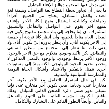
التي يدخل فيها المجتمع دهاليز الإفناء المتبادل.
ما يعني أن تجاوز لحظة انقطاع لغة التواصل، وهيمنة لغة
العنف والقتل المتبادل، يحتاج من الجميع، أفراداً
وجماعات وكيانات، استبدال منهج إنكار الآخر وإفناءه
بمنهج آخر يقوم على التواصل والتفاعل والتنسيق
المشترك، أي إننا بحاجة إلى بناء مجتمع مفتوح يكون فيه
المجال العام متاحاً للجميع، وأن أنظر كأنا فردية أو جمعية
إلى الآخر بكونه أناي، وأن ينظر بدوره إليّ بكوني أناه. ولا
يعني ذلك أننا ننظر إلى المجتمع من منظور التماهي
والتطابق. لكن تأكيد وجودي متلازم مع حق الآخر بالوجود.
ووجود الآخر يرتبط بوجودي. والوجود بالمعنى المذكور لا
ينحصر بحدود الوجود البيولوجي، لكنه يمتدّ إلى مستويات
أخرى تتمثل بالتفكير والاعتقاد وأشكال الحياة اليومية
والممارسة السياسية والمدنية.
لكن في حال استمرار التعامل مع الآخر بكونه آخر
متخارجاً عني، وتعامل معي بكوني آخر متخارج عنه، فإننا
سنبقى ندور ضمن دائرة الطحن الذاتي المتبادل، وذلك
يناقض الكينونة البشرية القائمة على التنوع والتفاعل
والتباين، وأيضاً التطور القائم على التشارك والتكامل.