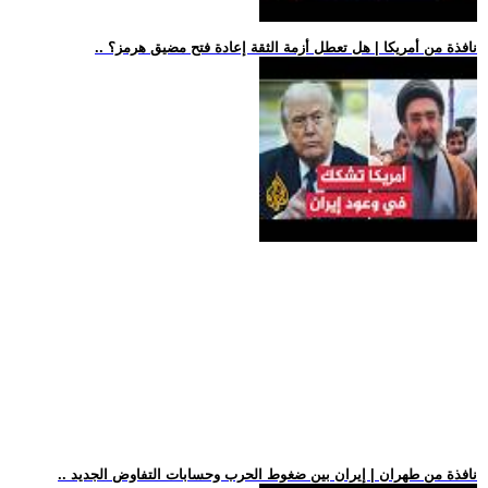
.. نافذة من أمريكا | هل تعطل أزمة الثقة إعادة فتح مضيق هرمز؟
.. نافذة من طهران | إيران بين ضغوط الحرب وحسابات التفاوض الجديد