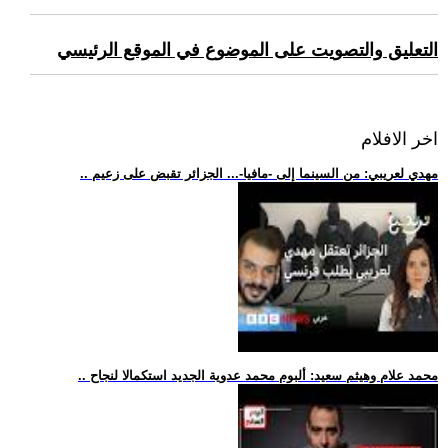
التعليق والتصويت على الموضوع في الموقع الرئيسي
اخر الافلام
.. مهدي لعريبي: من السينما إلى -مافيا-... الجزائر تقبض على زعيم
.. محمد علام وهيثم سعيد: ألبوم محمد عدوية الجديد استكمالا لنجاح