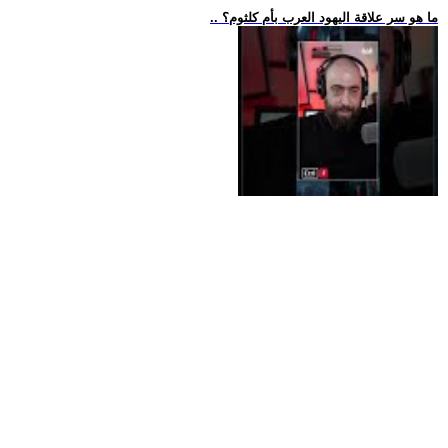
.. ما هو سر علاقة اليهود العرب بأم كلثوم؟