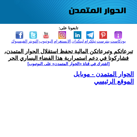
تابعونا على:
بودكاست
بنترست
تيلكرام
لينكدإن
الانستغرام
اليوتيوب
التويتر
الفيسبوك
تبرعاتكم وتبرعاتكن المالية تحفظ استقلال الحوار المتمدن،
فشاركونا في دعم استمرارية هذا الفضاء اليساري الحر
[اشترك في قناة ‫«الحوار المتمدن» على اليوتيوب]
الحوار المتمدن - موبايل
الموقع الرئيسي