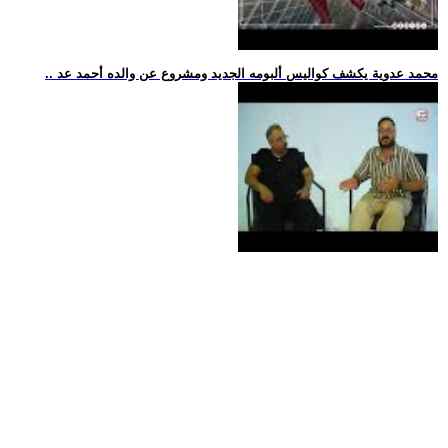
.. محمد عدوية يكشف كواليس ألبومه الجديد ومشروع عن والده أحمد عد