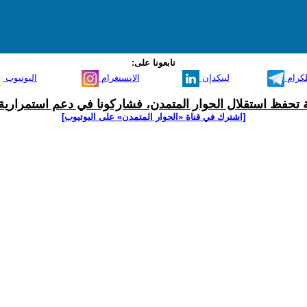
تابعونا على:
لكرام
لينكدإن
الانستغرام
اليوتيوب
ية تحفظ استقلال الحوار المتمدن، فشاركونا في دعم استمرارية 
[اشترك في قناة ‫«الحوار المتمدن» على اليوتيوب]