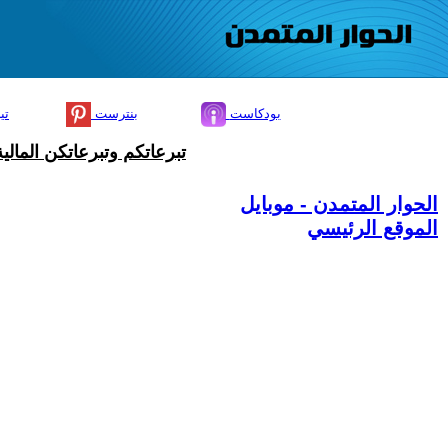
بودكاست
بنترست
تي
تبرعاتكم وتبرعاتكن المال
الحوار المتمدن - موبايل
الموقع الرئيسي