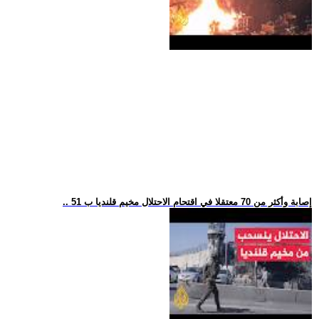
.. 51 إصابة وأكثر من 70 معتقلا في اقتحام الاحتلال مخيم قلنديا ب