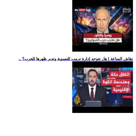
.. نقاش الساعة | هل تتوجه إدارة ترمب للتسوية وتدير ظهرها للحرب؟