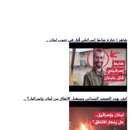
.. شاهد | جنازة ضابط إسرائيلي قُتل في جنوب لبنان
.. كيف يهدد التصعيد الميداني مستقبل الاتفاق بين لبنان وإسرائيل؟