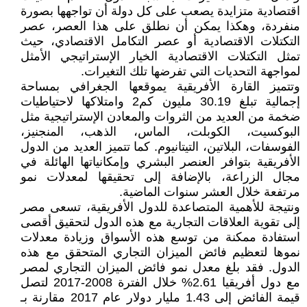
اقتصادية متزايدة يصعب على كل دولة أن تواجهها بصورة
منفردة، وهكذا يمكن أن نطلق على هذا العصر، عصر
التكتلات الاقتصادية أو عصر التكامل الاقتصادي، حيث
تمثل التكتلات الاقتصادية الخيار الإستراتيجي الأمثل
لمواجهة التحديات التي تفرضها تلك التغيرات.
وتتميز القارة الأفريقية يموقعها الجغرافي بمساحة
إجمالية تبلغ 30.19 مليون كم2 وامتلاكها لاحتياطيات
ضخمة من العديد من الثروات والمعادن الإستراتيجية مثل
البوكسيت، الكوبلت، الماس، الذهب، المنجنيز،
الفوسفات، البلاتين، التيتانيوم. كما تتميز العديد من الدول
الأفريقية بتوافر العنصر البشري وإمكانياتها الهائلة في
مجال الزراعة، بالإضافة إلى تحقيقها لمعدلات نمو
مرتفعة خلال العشر سنوات الماضية.
ونتيجة للأهمية المتصاعدة للدول الأفريقية، تسعى مصر
إلى تقوية العلاقات التجارية مع هذه الدول لتحقيق أقصى
استفادة ممكنة من توسع هذه الأسواق وزيادة معدلات
نموها لتعظيم فائض الميزان التجاري المتحقق مع هذه
الدول. فقد بلغ معدل نمو فائض الميزان التجاري لمصر
مع دول أفريقيا 2.61% خلال الفترة 2008-2017 لتصل
قيمة الفائض إلى 1.43 مليار دولار عام 2017 مقارنة بـ