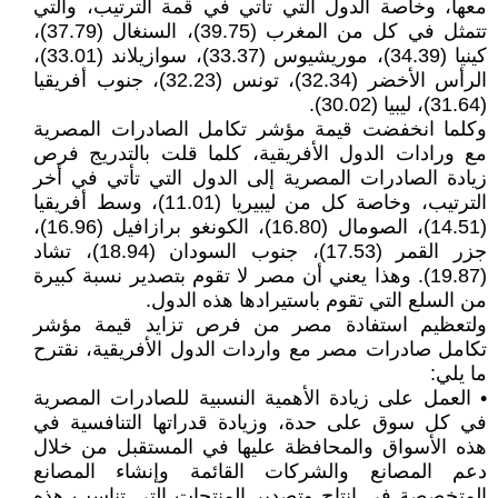
معها، وخاصة الدول التي تأتي في قمة الترتيب، والتي
تتمثل في كل من المغرب (39.75)، السنغال (37.79)،
كينيا (34.39)، موريشيوس (33.37)، سوازيلاند (33.01)،
الرأس الأخضر (32.34)، تونس (32.23)، جنوب أفريقيا
(31.64)، ليبيا (30.02).
وكلما انخفضت قيمة مؤشر تكامل الصادرات المصرية
مع ورادات الدول الأفريقية، كلما قلت بالتدريج فرص
زيادة الصادرات المصرية إلى الدول التي تأتي في أخر
الترتيب، وخاصة كل من ليبيريا (11.01)، وسط أفريقيا
(14.51)، الصومال (16.80)، الكونغو برازافيل (16.96)،
جزر القمر (17.53)، جنوب السودان (18.94)، تشاد
(19.87). وهذا يعني أن مصر لا تقوم بتصدير نسبة كبيرة
من السلع التي تقوم باستيرادها هذه الدول.
ولتعظيم استفادة مصر من فرص تزايد قيمة مؤشر
تكامل صادرات مصر مع واردات الدول الأفريقية، نقترح
ما يلي:
• العمل على زيادة الأهمية النسبية للصادرات المصرية
في كل سوق على حدة، وزيادة قدراتها التنافسية في
هذه الأسواق والمحافظة عليها في المستقبل من خلال
دعم المصانع والشركات القائمة وإنشاء المصانع
المتخصصة في إنتاج وتصدير المنتجات التي تناسب هذه