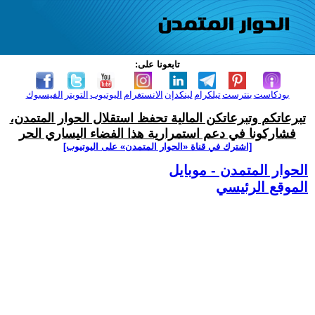
تابعونا على:
بودكاست
بنترست
تيلكرام
لينكدإن
الانستغرام
اليوتيوب
التويتر
الفيسبوك
تبرعاتكم وتبرعاتكن المالية تحفظ استقلال الحوار المتمدن،
فشاركونا في دعم استمرارية هذا الفضاء اليساري الحر
[اشترك في قناة ‫«الحوار المتمدن» على اليوتيوب]
الحوار المتمدن - موبايل
الموقع الرئيسي