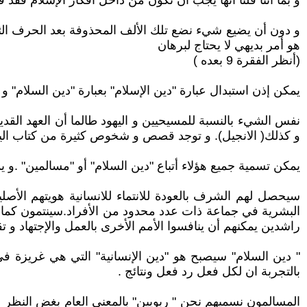
و بما أننا قلنا أنها يجب أن تكون من داخل أفكار الإسلام فقد 
و دون أن يضيع شيء نضع تلك الألف المحذوفة بعد الحرف الث
هو أمر بديهي لا يحتاج لبرهان
(أنظر الفقرة 9 بعده )
يمكن إذن استبدال عبارة "دين الإسلام" بعبارة "دين السلام
نفس الشيء بالنسبة للمسيحيين و اليهود طالما أن العهد القد
و كذلك( الانجيل). و توجد قصص و شخوص كثيرة من كتاب اليه
يمكن تسمية جميع هؤلاء أتباع "دين السلام" أو "مسالمين" .و 
سيحصل لهم الشرف بالعودة للانتماء للانسانية هويتهم الأصلي
البشرية في جماعة ذات عدد محدود من الأفراد.سينتمون كما ا
راشدين يمكنهم أن ينافسوا الأمم الأخرى بالعمل والإجتهاد و تق
" دين السلام" سيصبح هو "دين الإنسانية" التي هي غريزة ف
بالتجربة ان لكل فعل رد فعل ونتائج .
المسالمون نسميهم نحن " ربويين" بالمعنى العام بغض النظر عن 