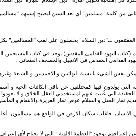
فكرنا في إمكانية تحويل عبارة " دين الإسلام" لعبارة "دين السل
اني من كلمة" مسلمين" أي بعد السين ليصبح إسمهم "مسالمين"
" و المقتنعون ب"دين السلام" يحصلون على لقب "المسالمين" 
يم (كتاب اليهود القدامى المقدس) يوجد في كتاب المسيحيين ا
ود القدامى المقدس في الانجيل والمصحف العثماني .
يمكن نفس الشيء بالنسبة للبهائيين و الاحمديين و الشيعة وغيره
ة التي يولدون فيها كمختلفين عن باقي الكائنات الحية و أسما
لحقيقة التي غُيبت عنهم لمستخدمي العقل الخلاق و لا يعودو
ديم ثمار العقل و السلام عوض ثمار الغريزة والانتقام و المآسي
ي الانسان .فاغلب سكان الارض في الواقع هم مسالمون. أغلب 
إعترافهم بوجود "العظمة الإلهية " التي لا تحتاج لأي إعتراف (