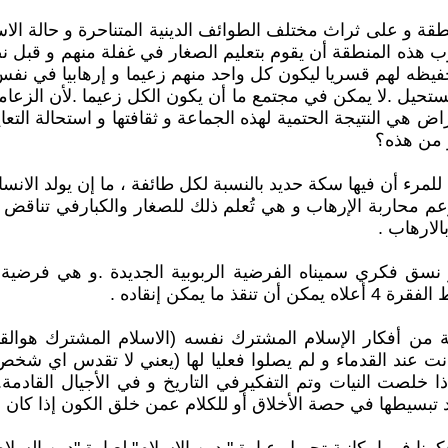
نطقة و على ثراث مختلف الطوائف الدينية المتناحرة و حالة الا
ب هذه المنطقة أن يقوم بتعليم الصغار في غفلة منهم و قبل نضج
فيظه لهم قسريا ليكون كل واحد منهم زعيما و إرهابيا في نفس 
حيل .لا يمكن في مجتمع ما أن يكون الكل زعيما .لأن الزعامة 
قراض هي النتيجة الحتمية لهذه الجماعة و ثقافتها و استحالة 
 من هذه؟
خيل للمرء أن فيها سكة حديد بالنسبة لكل طائفة ، ما إن يولد ال
تزعم محاربة الإرهاب و هي تُعلم ذلك للصغار والكبارفي تناق
الارهاب .
ة و نسق فكري سميناه الفرضية الربوبية الجديدة .و هي فرض
مكن إنقاده .
ة من أفكار الإسلام المشترك نفسه (الاسلام المشترك هوالقا
نت عند القدماء و لم يصلوا فعليا لها (يعني لا تقدس اي شخص م
ا خلصت النيات وتم التفكيرفي التاريخ و في الأجيال القادمة