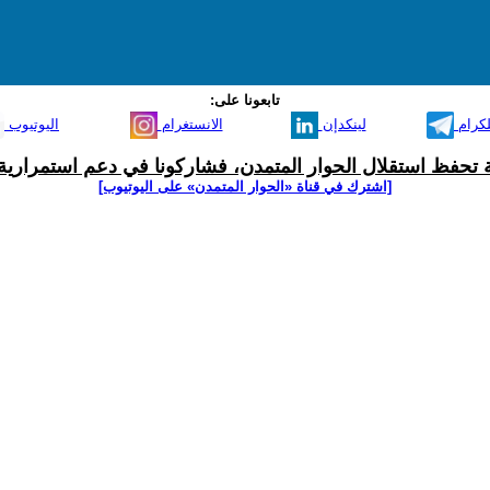
تابعونا على:
لكرام
لينكدإن
الانستغرام
اليوتيوب
ية تحفظ استقلال الحوار المتمدن، فشاركونا في دعم استمرارية 
[اشترك في قناة ‫«الحوار المتمدن» على اليوتيوب]