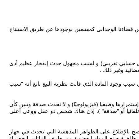
س فضاءنا الوجداني كمقتنعين بوجودها عن طريق الاستنتاج
big أي الإنفجار العظيم بإختصار شديد : في البدء النسبي أي منذ 13.8 مليار سنة (معدل حسابي تقريبي) و لسبب مجهول حدث إنفجار عظيم أدى
ضائية وغير ذلك .
ي سبب وجود المادة الذي قالت نظرية البيغ بانغ أنه "سبب
ستمرارها وظيفيا (فيزيولوجيًا) و لا تحدث صدفة وتبين كأن
ي تلقائيا أو "صدفة" ). إذن هناك شخص ذو عقل ووعي أعلى
 ننصح بالإطلاع على الظواهر المدهشة التي تحدث في جهاز
 أو ظاهرة صنع المواد العضوية من طرف النباتات الخضراء