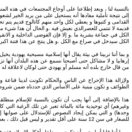
بالنسبة لنا ، وبعد إطلاعنا على أوجاع المجتمعات في هذه الم
إلى نتيجة تأملية مفادها أنه يستحيل على من يريد الخير لشعو
القدامى و كتبوها و يعطي لكل واحد منهم كاتالوج قديم يتم تح
قديمة لا تنتمي للعصرالذي نعيش فيه .و الحال أن هذا شيء مست
الكل في جماعة بشرية ما .و إلا فإن الفوضى الداخلية و الان
الكل سيدخل في صراع مع الكل .و هل ينتج عن هذا فتنة اكبر
و بما أننا تربينا في بيئة يقال أنها إسلامية مسيحية يهودية ي
إرهابيا و لا مشاكل حتى أصبحنا نسمع عن هذه البلدان أنها 
من قال خارج بلده أنه مسلم أو يهودي حتى لوكان لاعلاقة له ب
ولإزالة هذا الإحراج عن الناس والحكام تكونت لدينا قناع
الطوائف و تكون مبنية على الأساس الذي حددناه ضمن شروط الفقرة 4 أعلاه يمكن أن تنقذ ما ي
هذا بالإضافة إلى أنها يجب أن تكون بالنسبة للإسلام منطلق
وغيرهم) أي توحيدية مائة بالمائة تعبر عن تلك الرغبة التي كا
وحدها) و التي يمكن إيجاد النصوص للإستدلال على صوابها إذ
للصغار في سن 12 سنة على أقل تقدير و ليس قبل ذلك ، بعد تبسيطها في حصة الأخلاق أو للكلام عمن خلق الكون إذا كان ذلك ضروريا .