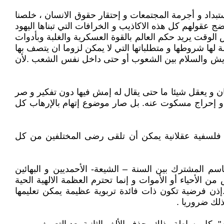
ستبداد و أجرمة المجتمعات و إحتقار حقوق الانسان ، خلصنا
 عقولهم كل هذه الاكاذيب و الخرافات التي تبناها اليهود
الوقت يريد حكم العالم بالقوة العسكرية والغلبة وبأدوات
لها شروطها و متطلباتها التي لا يمكن لزوما ان يتصف بها
التعايش والسلام بين الشعوب أو حتى داخل نفس الشعب .لأن
انسان و يعقل شيئا ما حتى يقال له إمش فيها دون تفكير و صر
ض و إحراج مسكوت عنه. بل صار موضوع إتهام بالإرهاب كل
ية فلسفية عقلانية يمكن أن تلقى رضى المختلفين من كل
سم المشترك بين السنة – الشيعة- الأحمديين و البهائين
ن الأحياء أو الأموات و إنما تحترم العظمة الالهية الحية
.إذن فرضية تكون ذات فائدة تربوية عظيمة يمكن تعليمها