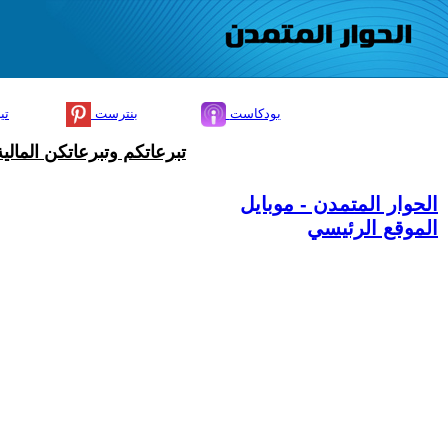
بودكاست
بنترست
تي
تبرعاتكم وتبرعاتكن المال
الحوار المتمدن - موبايل
الموقع الرئيسي