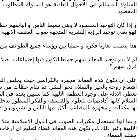
السلوك المسالم في الاحوال العادية هو السلوك المطلوب بي
المقصود .
و إذا كان التوحيد المقصود لا يعني تنميط الناس و إلباسهم خطا
فهو يعني توحيد الرؤية البشرية المتجهة صوب العظمة الالهية 
هذا يتطلب تعاونا فكريا و عمليا بين رؤساء جميع الطوائف من ي
لم لا يتم توحيد المعابد بينهم جميعا لتكون فيها إجتماعات ل
فرق بينهم ؟
على ان تكون هذه المعابد مجهزة بالكراسي حيث يجلس الناس 
اشعاع روحه بالخير والسلام نحو البشر. ثم تقام عظات من
تعطي الادلة على وجود العظمة الالهية كما سنبين بعده في ال
السلام كانها أكاديميات للعلوم والفلسفة والفكر المتطور يدخ
بها مكتبات و مجهزة بالمطاعم يأكل فيها الناس و يشربون و يغ
و بما انها تستعمل مكبرات الصوت في الدول الاسلامية مثلا
الالهية وغير ذلك .لن تكون هذه المعابد فضاء لتعليم اي ارها
مظلة السماء .