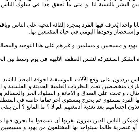
ن البشر بالنسبة لنا .و متى ما تحقق هذا في سلوك الناس و
با واحدا يُعرف فيها الفرد بمجرد إلقائه التحية على الناس وبا
و إستحضار وجودها اليومي في حياة المقتنعين بها.
هود و مسيحيين و مسلمين و غيرهم على هذا التوحيد والمصالحة ا
صلاة الشكر المشتركة لنفس العظمة الالهية في يوم وسط بين الج
يرددون على وقع الآلات الموسيقية لجوقة المعبد اناشيد و ت
 طرف متخصصين تعلم النظريات العلمية الحديثة و الفلسفة 
مثال ، و تحث على الصدق و الامانة و السلوك الحر والمسالم و
لها الفرد بمستوى ثم يخرج بمستوى آخر تماما خاصة في المنطقة 
ذون اجسامهم بعد تغذية أدمغتهم .لم لا ؟ ما المانع ؟ ألن يب
 فممكن للناس الذين يمرون بقربها أن يسمعوا ما يجري فيها 
ب أو عنصرية طالما سيتواجد بها المختلفون من يهود و مسيحيين