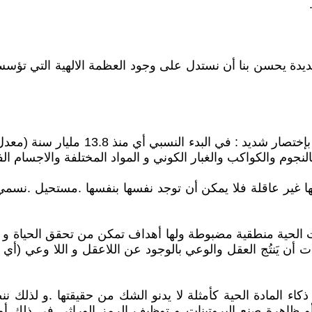
جديدة يحسن بنا أن نستدل على وجود العظمة الالهية التي تؤس
1.6 -- تقول لنا نظرية البيغ بانغ  bang
لنجوم والكواكب والغبار الكوني و المواد المختلفة والاجسام الف
أنها غير عاقلة فلا يمكن أن توجد نفسها بنفسها .مستحيل .نسم
ئنات الحية منطقية مضبوطة ولها أهداف تمكن من تحقق الحياة و إ
ت أن يَنتُج العقل والوعي بالوجود عن اللاعقل و اللا وعي (أ
 ذكاء المادة الحية كأمثلة لا يدنو الشك من حقيقتها .و لذلك
تية أو ظاهرة صنع البروتينات و توظيف الرمز الوراثي في ذلك