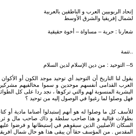
إتحاد الربوبيين العرب و الناطقين بالعربية
لشمال إفريقيا والشرق الأوسط
شعارنا : حرية – مساواة – أخوة حقيقية
..تتمة
5-- التوحيد : من دين الإسلام لدين السلام
يقول لنا التاريخ أن التوحيد أي توحيد موجد الكون أو الأك
العرب القدامى أنفسهم موحدين و سموا مخالفيهم مشركين.و ا
البشرية المنسوبة لهم والتي تركوها ، نجد ردا على كل الطوائ
فهل وصلوا لما رغبوا في الوصول إليه من توحيد ؟
للأسف كل ما وصلوا له هو أنهم إستبدلوا أصناما مادية أو كتا
بطولات قتالية و هذا صاحب سلطة و ذاك صاحب مال و ثروة أ
السكان الأصليين الذين سبقوهم في إستيطانها و فرضوا عليه
المقدس . من المؤسف حقا أن يبقى هذا هو حال شمال افريقيا 