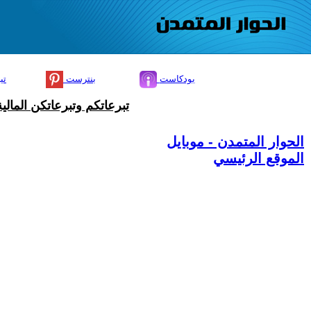
بودكاست
بنترست
تي
تبرعاتكم وتبرعاتكن المال
الحوار المتمدن - موبايل
الموقع الرئيسي