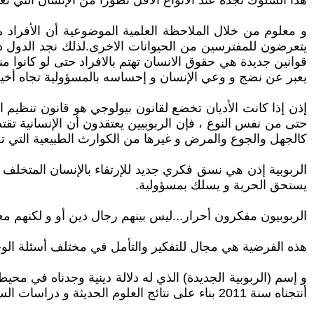
هذا السلوك نجده عند الانواع الأقل تطورا من الإنسان التي تعي
و معلوم من خلال الملاحظة العلمية الموضوعية أن الأفراد من
يتعرضون للمفترسين من الحيوانات الاخرى.لذلك نجد الدول ذا
قوانين جديدة هي حقوق الانسان تهتم بالافراد حتى لو كانوا من
يعبر عن نضج و وعي الإنسان و إحساسه بالمسؤولية تجاه أخيه
إذن إذا كانت الأديان تخضع لقانون بيولوجي هو قانون تنظيم ا
حتى من نفس النوع ، فإن الربوبيين يعتقدون أن الإنسانية تقت
كالجهل والجوع والمرض و غيرها من الكوارث الطبيعية التي تص
الربوبية إذن هي نسق فكري جديد للإرتقاء بالإنسان المتخلف
يستحق الحرية و يسلك بمسؤولية.
الربوبيون مفكرون أحرار...ليس بينهم رجال دين أو و لكنهم معن
هذه الفرضية هي مجال للتفكير والتأمل في مختلف أسئلة الوجود
أنتجناه سنة 2011 بناء على نتائج العلوم الحديثة و دراسات السلوك الحيواني.