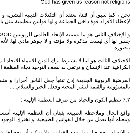
God has given us reason not religions
نحن ، كما سبق أن قلنا، نعتقد أن التكتلات الدينية البشرية
لإعطاء الأفراد قوة داخل الجماعة و لها قوانين تنظيمية مثل با
جنس لها أي ليست مذكرة ولا مؤنثة و لا جوهر مادي لها. لأنه
نتصوره .
الاختلاف الثالث هو اننا لا نشترط ترك الدين للانتماء للاتحاد
الكراهية عند الإنسان و ترتقي به لصف التوحيد تجاه العظمة ال
الفرضية الربوبية الجديدة إذن تتغيأ جعل الناس أحرارا و م
بالمسؤولية والقيمة لنشر المحبة وفعل الخير والسلام.....
7.7 تنظيم الكون والحياة من طرف العظمة الإلهية :
واقع الحال وملاحظة الطبيعة يثبتان أن العظمة الإلهية أس
ومعناه أنها تعمل من خلال القوانين الطبيعية .و تخترق الوجود 
و الانسان يخضع لزوما لهذه القوانين ولا يمكنه أن يعصاها .قا