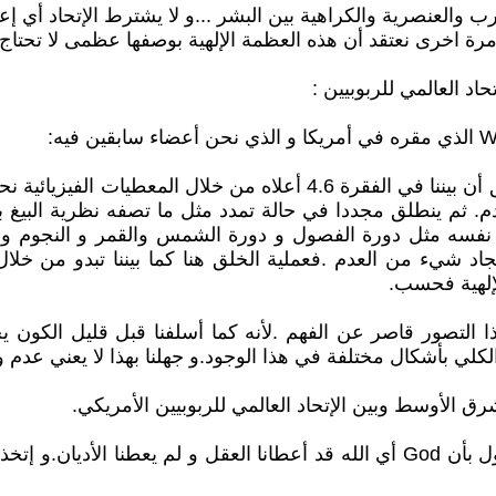
ب والعنصرية والكراهية بين البشر ...و لا يشترط الإتحاد أي إ
ر مرة اخرى نعتقد أن هذه العظمة الإلهية بوصفها عظمى لا تح
أولا يقول بأن God أي الله بعد أن خلق العالم تركه .وكما سبق أن بيننا ف
. ثم ينطلق مجددا في حالة تمدد مثل ما تصفه نظرية البيغ با
نفسه مثل دورة الفصول و دورة الشمس والقمر و النجوم و د
اد شيء من العدم .فعملية الخلق هنا كما بيننا تبدو من خلال
إلهية فحسب.
ذا التصور قاصر عن الفهم .لأنه كما أسلفنا قبل قليل الكون يخ
ي بأشكال مختلفة في هذا الوجود.و جهلنا بهذا لا يعني عدم و
رق الأوسط وبين الإتحاد العالمي للربوبيين الأمريكي.
ثانيا يأخذ إتحاد الربوبيين في أمريكا بكتابات ربوبيين قدماء تقول بأن God أي الله ق