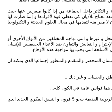
الطبيعة الحيوانية للانسان كما عرفناه علميا أعلاه.
و التكاثر داخل الجماعة من إذا كانوا منعزلين عنها حيث
 تحتاج للأديان كي تعطي قوة لأفرادها و إنما صارت لها
لا مفر منه لتقدمها في مجال العلوم الحديثة و التكنولوجيا
حل و غيرها و التي تهاجم المختلفين من الأنواع الأخرى أو
ترام و التعايش والتعاون ضد الأعداء الحقيقييين للإنسان
 الأسلحة التي يجب بها مواجهة هذه الأوجاع.
ان المتحضر والمتقدم والمتطور إجتماعيا الذي يمكنه ان
نطق والحساب و غير ذلك ..
 هما قوانين عامة في الكون كله...
و إسم (الربوبية الجديدة) الذي له دلالة دينية وجدناه في محيطنا بالمعنى الذي هو به متداول و إخترناه لنفرق به بين النظرية الربوبية القديمة بنحو 5 قرون و النسق الفكري الجديد الذي