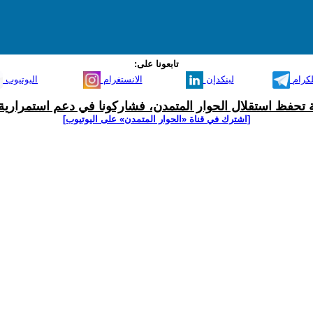
تابعونا على:
لكرام
لينكدإن
الانستغرام
اليوتيوب
ية تحفظ استقلال الحوار المتمدن، فشاركونا في دعم استمرارية 
[اشترك في قناة ‫«الحوار المتمدن» على اليوتيوب]