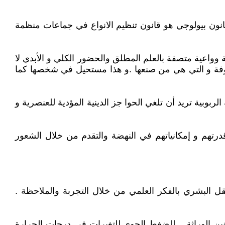
قانون بيولوجي هو قانون تنظيم الانواع في جماعات منظمة
لإتحاد العالمي للربوبيين GOD كشخص مذكر و نسميه نحن العظمة الإلهية DG كشخصية حية وواعية متصفة بالعلم المطلق والحضور الكلي و الأبدي لا
معروفة و التي هي من صنعها .و هذا مستحيل في شخصها كما
لربوبية تريد أن تلغي الحوا جز الدينية المؤدية للعنصرية و
درتهم و إمكانياتهم في النهضة والتقدم من خلال الشعور
ل البشري بالفكر العلمي من خلال التجربة والملاحظة .
وانين الوراثة ...للضغط الجوي.للتغيرات في درجات الحرارة