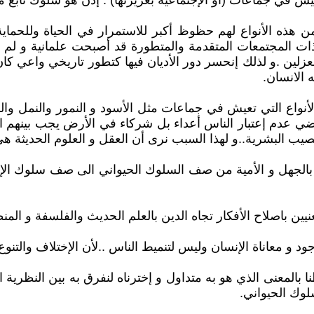
ش في جماعات (أو الإجتماعية بغريزتها) . إذن هو سلوك نابع من 
 هذه الأنواع لهم حظوظ أكبر للاستمرار في الحياة وللحماية 
ت المجتمعات المتقدمة والمتطورة قد أصبحت علمانية و لم تعد
عزلين .و لذلك إنحسر دور الأديان فيها كتطور تاريخي واعي كان 
 الانسان.
لأنواع التي تعيش في جماعات مثل الأسود و النمور والنمل والن
ضي عدم إعتبار الناس أعداء بل شركاء في الأرض يجب بينهم الإح
يب البشرية..و لهذا السبب نرى أن العقل و العلوم الحديثة هي
 بالجهل و الأمية من صف السلوك الحيواني الى صف سلوك الإنس
يين باصلاح الأفكار تجاه الدين بالعلم الحديث والفلسفة و الم
 و معاناة الإنسان وليس لتنميط الناس ..لأن الإختلاف والتنوع