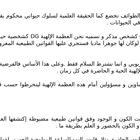
 و الطوائف تخضع كما الحقيقة العلمية لسلوك حيواني محكوم ب
قي الحيوانات .
و الإختلاف الثاني هو ما يسميه ا
 لوكان لها جوهرا ماديا فستجري عليها القوانين الطبيعية ال
 الربوبي و انما نشترط السلام فقط .وعلى هذا الأساس فالفرضية ا
إلهية الحية و الحاضرة في كل زمان .
تساوين و مسؤولين أمام هذه العظمة الإلهية لينخرطوا حسب ق
ست الكون و الوجود وفق قوانين طبيعية مضبوطة إكتشفها العق
و الكون بالحضور و العلم بطريقة ما .
نون الجاذبية مثلا .قانون النمو.للساعة البيولوجية للجسم .لق