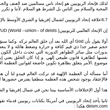
لذلك فإتحاد الربوبيين هو إتحاد ناس مسالمين ضد العنف والحر
المحبة والسلام بين الناس بل الشرط هو السلام .لأننا و نكر
6.7علاقة إتحاد الربوبيين لشمال إفريقيا و الشرق الأوسط بالإتحاد العالمي للربوبيين :
إن الإتحاد العالمي للربوبيين( WUD (World --union-- of deists الذي مقره في أمريكا و الذي نحن أعضاء سابقين فيه:
حجم صغير جدا ذي قيم كثافة و حرارة وضغط هائلة و لا ينعدم
بدورات مثل سائر الظواهر الدورية التي تحدث داخل الكون 
نفسها كظاهرة قانون طبيعي إلهي .و إذا كان الخلق يعني إيج
موضوع .الأمر يتعلق بظاهرة تكوين خاضعة لقوانين العظمة ال
أما مسألة أن العظمة الإلهية قد تركت العالم فيبدو لنا أن ه
فالإعتقاد بوجود شخص هذه العظمة منطقيا يفترض حضورها الكل
هذا أول الإختلافات الأساسية بيننا نحن في شمال إفريقيا و الش
deism.com هكذا :