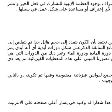
عتراف بوجود العظمة الإلهية للتشارك في فعل الخير و نشر
تاج لأي إعتراف أو مساعدة على شكل عمل في سبيلها .
ي الفقرة 4.6 أعلاه من خلال المعطيات الفيزيائية نحن نعتقد بأن الكون يتمدد إلى حجم هائل جدا ثم يتقلص إلى
نغ السابقة الذكرعلى شكل دورات أبدية أي أنه أبدي يمر
ورة المادة ودورة الماء وغير ذلك من الدورات التي هي
 تصورنا المبني على هذه المعطيات الفيزيائية لم يعد ذي
ضع لقوانين فيزيائية مضبوطة وفقها تم تكوينه .و بالتالي
جوده .
د أعطانا العقل و لم يعطنا الأديان.و إتخذ هذا شعارا له وكتبه في يسار أعلى صفحته على الانترنيت