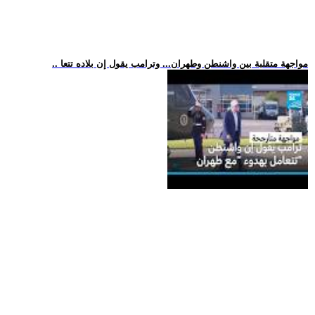
.. مواجهة متقلبة بين واشنطن وطهران... وترامب يقول إن بلاده تتعا