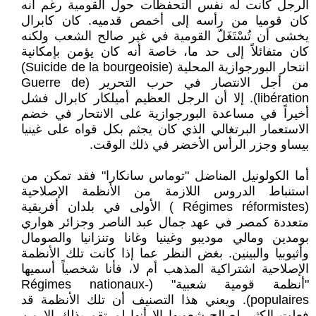
الرجل كانت له نفس التحفظات حول القومية رغم أنه
كان قوميا من رأسه إلى أخمص قدميه. كان كابرال
يخشى أن تُسْتَغَلّ القومية في غير صالح الشعب ولكنه
كان متفائلاً إلى حد ما، خاصة أنه كان يؤمن بإمكانية
انتحار البورجوازية المحلية (Suicide de la bourgeoisie)
من أجل الانتصار في حرب التحرير (Guerre de
libération). إلا أن الرجل العظيم أميلكار كابرال فشل
أخيراً في مساعدة البورجوازية على الانتحار في خضم
الاستعمار البرتغالي الذي كان يجثم بكل قواه على غينيا
بيساو وجزر الرأس الأخضر في ذلك الوقت.
أما الكولونيل المناضل "توماس سانكارا" فقد تمكن من
استنباط الدروس اللازمة من الأنظمة الإصلاحية
(Régimes réformistes ) الأولى في بلدان أفريقية
متعددة كمصر في عهد جمال عبد الناصر وجزائر هواري
بومدين ومالي موديبو وغينيا وغانا وتنزانيا والصومال
وأثيوبيا والبينين. بغض النظر عما إذا كانت تلك الأنظمة
الإصلاحية اشتراكية المذهب أم لا، فأنا شخصياً أسميها
"أنظمة قومية شعبية" (Régimes nationaux-
populaires). ويعني هذا التصنيف أن تلك الأنظمة قد
فعلت الكثير لصالح شعوبها إلا أنها لم تقم بذلك إلا من