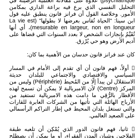
psychiatrique) علاوة على مقالاته العلمية الرصينة في
التحليل النفسي الذي برع فيه براعة الداري بمكامن
الأمور. وخلاصة القول أن فرانز فانون ينطبق عليه قول
ابن سينا: "الحياة تُقاس بعرضها لا بطولها" (La vie est
mesurable en largeur, non en longueur)، أي أنها
تُقَيَّمُ بإنجازات الشخص لا بعدد السنوات التي قضاها على
أديم الأرض وهو حي يُرْزق.
كان عند فرانز فانون حدسان من الأهمية بما كان:
 أولاً، فهم فانون أن أي تقدم إلى الأمام في المسار
السياسي والاقتصادي والاجتماعي للبلدان حديثة
الاستقلال لن يبدأ إلّا من المُحيط (Périphérie) وليس من
المركز (Centre) لأن الامبريالية لا يمكن أن تسمح لهذه
الأقطار بالرُّقِي ما دامت هذه الامبريالية تستفيد من
الأرباح الهائلة التي تأتيها من الشركات العابرة للقارات
والتي تستغل بلدان المحيط في إطار التراكم الرأسمالي
على الصعيد العالمي.
 ثانيا، فهم فانون الدور الذي يُمْكِن أن تلعبه طبقة
الفلاحين وشبان المدن الفقراء، أو ما يمكن أن يصطلح