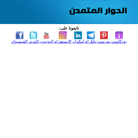
تابعونا على:
بودكاست
بنترست
تيلكرام
لينكدإن
الانستغرام
اليوتيوب
التويتر
الفيسبوك