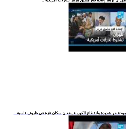
.. طهران تربط إعادة فتح مضيق هرمز بتنازلات أمريكية
.. موجة حر شديدة وانقطاع الكهرباء يضعان سكان غزة في ظروف قاسية