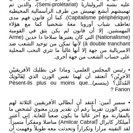
عليه بشبه البروليتاريا (Semi-prolétariat)، والذين تم
تهميشهم أبشع تهميش من طرف الرأسمالية المحيطية
(Capitalisme périphérique). كما أن فانون فهم مدى
تعاطف شباب أوروبا معهُ شخصياً كما مع هؤلاء
المهمشين. إلا أن فانون لم يكن يثق في القومية
(Nationalisme) التي كان يعتبرها سلاحا ذا حدين (Arme
à double tranchant) لأنها تمكن من توحيد الشعب ضد
الامبريالية من جهة إلا أنها غالباً ما تثري النخب المحلية
على حساب الشعب من جهة أخرى.
• رئيس المجلس العلمي: وماذا عن بطليك الأفريقييْن
الآخريْن؟ أتعتقد أن لهما نفس الوزن الذي لِفَانُونِكَ
المُدلّل؟ (يبتسم)...Pèsent-ils plus ou moins que
Fanon ?
• سمير أمين: أعتقد أن أبطالي الأفريقيين الثلاثة لهم
نفس الوزن تقريباً رغم أن تقدير وزن معنوي لشخص ما
بالمقارنة مع آخر غالبا ما يكون صعباً للغاية. إني أعتبر
أميلكار كابرال (ََAmilcar Cabral) مناضلا ومفكراً متميزاً.
لقد التقيته مرارا وتكراراً وتحدثت معه طويلاً وفهمت أن