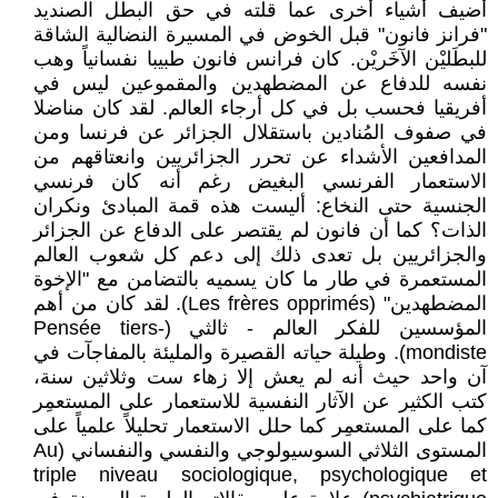
أضيف أشياء أخرى عما قلته في حق البطل الصنديد
"فرانز فانون" قبل الخوض في المسيرة النضالية الشاقة
للبطَليْن الآخَريْن. كان فرانس فانون طبيبا نفسانياً وهب
نفسه للدفاع عن المضطهدين والمقموعين ليس في
أفريقيا فحسب بل في كل أرجاء العالم. لقد كان مناضلا
في صفوف المُنادين باستقلال الجزائر عن فرنسا ومن
المدافعين الأشداء عن تحرر الجزائريين وانعتاقهم من
الاستعمار الفرنسي البغيض رغم أنه كان فرنسي
الجنسية حتى النخاع: أليست هذه قمة المبادئ ونكران
الذات؟ كما أن فانون لم يقتصر على الدفاع عن الجزائر
والجزائريين بل تعدى ذلك إلى دعم كل شعوب العالم
المستعمرة في طار ما كان يسميه بالتضامن مع "الإخوة
المضطهدين" (Les frères opprimés). لقد كان من أهم
المؤسسين للفكر العالم - ثالثي (Pensée tiers-
mondiste). وطيلة حياته القصيرة والمليئة بالمفاجآت في
آن واحد حيث أنه لم يعش إلا زهاء ست وثلاثين سنة،
كتب الكثير عن الآثار النفسية للاستعمار على المستعمِر
كما على المستعمِر كما حلل الاستعمار تحليلاً علمياً على
المستوى الثلاثي السوسيولوجي والنفسي والنفساني (Au
triple niveau sociologique, psychologique et