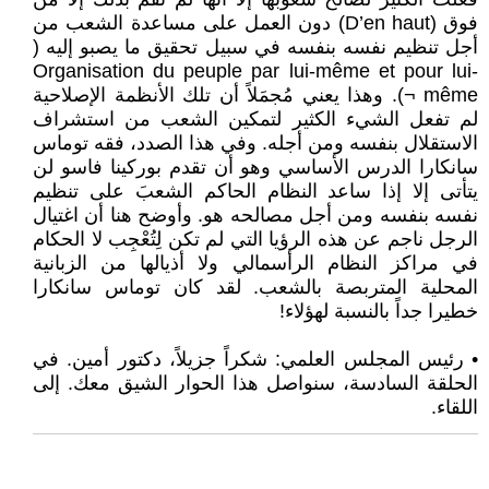
فوق (D’en haut) دون العمل على مساعدة الشعب من
أجل تنظيم نفسه بنفسه في سبيل تحقيق ما يصبو إليه (
Organisation du peuple par lui-même et pour lui-
même ¬). وهذا يعني مُجمَلاً أن تلك الأنظمة الإصلاحية
لم تفعل الشيء الكثير لتمكين الشعب من استشراف
الاستقلال بنفسه ومن أجله. وفي هذا الصدد، فقه توماس
سانكارا الدرس الأساسي وهو أن تقدم بوركينا فاسو لن
يتأتى إلا إذا ساعد النظام الحاكم الشعبَ على تنظيم
نفسه بنفسه ومن أجل مصالحه هو. وأوضح هنا أن اغتيال
الرجل ناجم عن هذه الرؤيا التي لم تكن لِتُعْجِب لا الحكام
في مراكز النظام الرأسمالي ولا أذيالها من الزبانية
المحلية المتربصة بالشعب. لقد كان توماس سانكارا
خطيرا جداً بالنسبة لهؤلاء!
• رئيس المجلس العلمي: شكراً جزيلاً، دكتور أمين. في
الحلقة السادسة، سنواصل هذا الحوار الشيق معك. إلى
اللقاء.