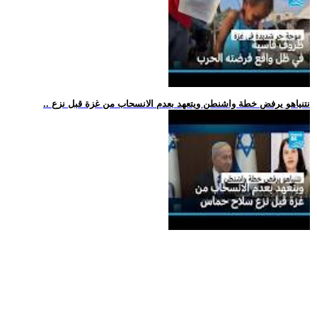
.. نتنياهو يرفض خطة واشنطن ويتعهد بعدم الانسحاب من غزة قبل نزع