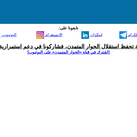
تابعونا على:
لكرام
لينكدإن
الانستغرام
اليوتيوب
ية تحفظ استقلال الحوار المتمدن، فشاركونا في دعم استمرارية 
[اشترك في قناة ‫«الحوار المتمدن» على اليوتيوب]