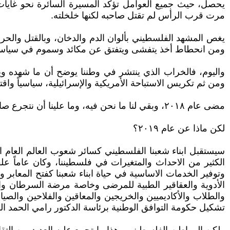
يحصل، حيث جميع العوامل تؤكد المسيرة السائرة نحو غايات 
مرت قرب الرأس لم تقتل صاحبه لكنها خلخلته.
يغص المشهد الفلسطيني بألوان الدم والدخان، وبالقتل والحر
ومن انحطاط أخذ يتفشى ويتفتق عن مكائد وسموم في سياسات وك
واليوم، فالخراب الذي ينتشر في وطننا يوضح أن ما شهده و
ومن ثم تكريس الاستباحة الأمريكية والإسرائيلية، سياسياً واقت
مضى عام ٢٠١٨، وبقي لنا ما نحن فيه، وما علينا أن نتجرع صابه ونعاني عذابه، نسوّغ حلوه ومره، فمر حلو بذوق فريق وحلوه مر بذوق آخر، ومصائب قوم عند قوم فوائد؟!
لكن ماذا عن عام ٢٠١٩؟
الكثير من الاحداث والمتغيرات في فلسطيننا، وكان عاماً علق
وتوفير الخدمات الاساسية في حياة ابناء شعبنا كفتح المعابر 
الأدوية والعقاقير الطبية للمرضى وخاصة مرضة السرطان والف
والطلاب والأكاديميين والخريجين والمعاقين والفلاحين والصيا
تشكيل حكومة التوافق الوطنية برئاسة الدكتور رامي الحمد ا