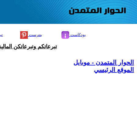
بودكاست
بنترست
تي
تبرعاتكم وتبرعاتكن المال
الحوار المتمدن - موبايل
الموقع الرئيسي