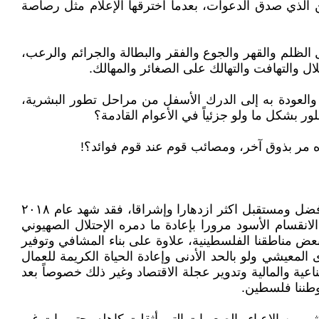
 الذي صدق الدعوات، بعدما اخترقها الإعلام مثل رصاصة
الظلم والقهر والجوع والفقر والبطالة والجرائم والرعب،
 والتهافت والتهالك على الصغائر والمهالك.
والعودة به إلى الدرك الأسفل من مراحل تطور البشرية،
لور بشكل ما ولو جزئياً في الأعوام القادمة؟
سيستقبل ابناء شعبنا الفلسطيني كسائر شعوب العالم العام الجديد، وفيه كما في كل عام تتجدد الآمال والطموحات بحياة افضل ومستقبل اكثر ازدهارا وإشراقا، فقد شهد عام ٢٠١٨
لانقسام الأسود مرورا بإعادة ما دمره الإحتلال الصهيوني
بعض مناطقنا الفلسطينية، علاوة على بناء المشافي وتوفير
معيشي ولو بالحد الأدنى وإعادة الحياة الكريمة للعمال
عية والمالية وتدوير عجلة الاقتصاد وغير ذلك خصوصاً بعد
وطننا فلسطين.