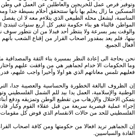
وتوفير فرص عمل للخريجين والعاطلين عن العمل في وطن لدي
المسكين ما زال يحلم بها بأنها ستتحقق أحلام بسيطة جدا وم
المناسبة، ليشغل محله الطبيعي الذي يتلاءم معه لا ان يفصل
المواطن فالبناء هو بناء حكومة تتغير كل أربع سنوات لتبتدئ
والوقت يمر بسرعة ولا ينتظر أحد فبدلا من ان نتطور سوف نعو
بينها، فلم يعد بمقدور اصحاب القرار من إقناع الشعب بأنه
أفعال الجميع.
نحن بحاجة الى إعادة النظر بمسيرة بناء الثقة والمصداقية م
وما الحكومات الا خدام لجماهير هي من وافقت عليهم واختا
فعليهم تلمس معاناتهم الذي هو اولا وأخيرا واجب عليهم، فدرو
إن الظروف البالغة الخطورة والحساسية والعصيبة جدا، التي
الوطنية والإسلامية، العمل يدا بيد للم الشمل الفلسطيني وتو
يتمكن الاحتلال والإرهاب من تقطيع الوطن وتمزيقه ودفع أبنا
إجراء عملية قيصرية سريعة من قبل عقلاء القوم وكبار قادته
الفلسطيني للحد من حالات الانقسام الذي قوض كل مقومات 
إن الجماهير تريد افعالا من حكومتها ومن كافة اصحاب القرار
القادة والسياسيين.