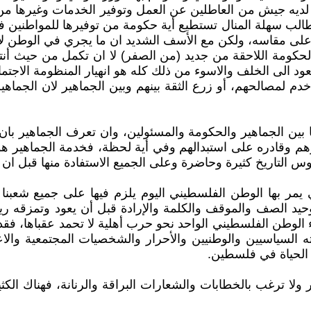
ه جيش من العاطلين عن العمل وتوفير الخدمات وغيرها من ا
طالب سهلة المنال تستطيع أية حكومة من توفيرها للمواطنين ف
 على مقاسه، ولكن مع الأسف الشديد ان ما يجري في الوطن لا
 الحكومة اللاحقة من جديد (من الصفر) لا ان تكمل من حيث أنت
د الى الخلف والاسوء من ذلك كله هو انهيار المنظومة الاجتما
م خدم لمصالحهم، أو زرع الثقة بينهم وبين الجماهير لان ال
ا بين الجماهير والحكومة والمسئولين، وان تعرف الجماهير بان
رهم وقادره على استبدالهم وفي أية لحظة، فخدمة الجماهير
س التاريخ كثيرة وحاضرة وعلى الجميع الاستفادة منها قبل ان 
 يمر بها الوطن الفلسطيني اليوم يلزم فيها على جميع شعبنا
حيد الصف والموقف والكلمة والإرادة قبل أن يعود وتمزقه رياح 
ء الوطن الفلسطيني الواحد نحو حرب أهلية لا تحمد عقباها، فق
 السياسيين والوطنيين والأحرار والشخصيات المجتمعية والاع
الحياة في فلسطين.
 ولا ترغب بالخطابات والشعارات البراقة والرنانة، فهناك ال