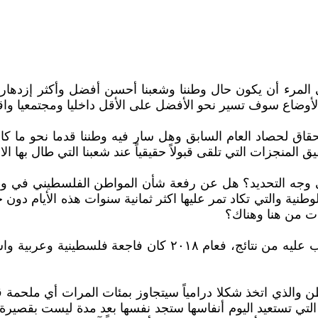
نى المرء أن يكون حال وطننا وشعبنا أحسن أفضل وأكثر إزدهار
لأوضاع سوف تسير نحو الأفضل على الأقل داخليا ومجتمعيا واقت
 تساؤل واستحقاق لحصاد العام السابق وهل سار فيه وطننا قدما نحو 
 المنجزات التي تلقى قبولاً حقيقياً عند شعبنا التي طال بها الا
وجه التحديد؟ هل عن رفعة شأن المواطن الفلسطيني في وطنه
نية والتي تكاد تمر عليها اكثر ثمانية سنوات هذه الأيام دون 
ات من هنا وهناك؟
لعله أكثر الأعوام وضوحاً في ما رتبه من متغيرات وما سيترتب ع
ن والذي اتخذ شكلا درامياً سيتجاوز بمئات المرات أي ملحمة
التي تستعيد اليوم أنفاسها ستجد نفسها بعد مدة ليست بقصيرة