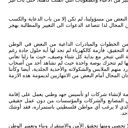
ديد من التقارير والشواهد سوف ينتقل الى عام ٢٠١٩ وهو ما زال ينوء بالكثير من الاعباء والصعوبات التي أثقلت كاهله، حتى بات غير
 البعض من مسؤولينا، لم تكن إلا من باب الدعاية والكسب
لمحال لذا تتصاعد الدعوات الى التغيير والمطالبة بهجر
من الخطوات والمبادرات الداعية من البعض في الوطن
لتحقيق، فأزمة كالكهرباء لم تجد لها أية حلول جادة رغم
ة التي تتبخر مع بداية كل شتاء وصيف، حيث ما زلنا نعاني
الها لم تتحرك بوصة واحدة حيث لم نشاهد أحد من أصحاب
د منهم الملابس والشكولاته والأحذية الجلدية، أيضا وكأننا
 المجال أمام البعض من الانتهازيين لديمومة هذه الازمة
كومة لإنشاء شركات او تأسيس جهد وطني يعمل على إقامة
 في المصانع والشركات والمؤسسات من دون عمل حقيقي
 الذي لا يرغب أي مواطن فلسطيني باستمراره، فقد أوشك
حد.
تحصى ومنها تحقيق الأمن والاستقرار وبناء وتعمير الوطن