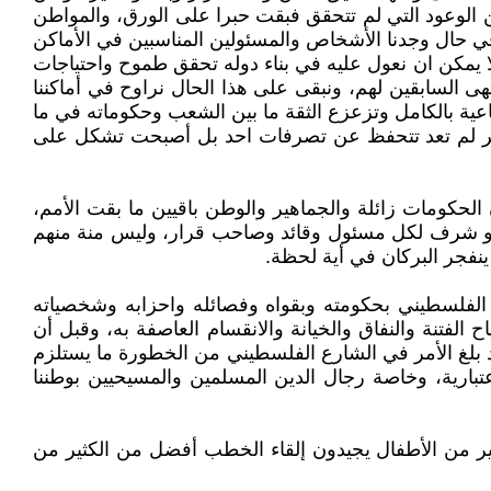
لوعود التي لم تتحقق فبقت حبرا على الورق، والمواطن
ي حال وجدنا الأشخاص والمسئولين المناسبين في الأماكن
 يمكن ان نعول عليه في بناء دوله تحقق طموح واحتياجات
هى السابقين لهم، ونبقى على هذا الحال نراوح في أماكننا
عية بالكامل وتزعزع الثقة ما بين الشعب وحكوماته في ما
جماهير لم تعد تتحفظ عن تصرفات احد بل أصبحت تشكل على
 الحكومات زائلة والجماهير والوطن باقيين ما بقت الأمم،
 هو شرف لكل مسئول وقائد وصاحب قرار، وليس منة منهم
ينفجر البركان في أية لحظة.
 الفلسطيني بحكومته وبقواه وفصائله واحزابه وشخصياته
الفتنة والنفاق والخيانة والانقسام العاصفة به، وقبل أن
د بلغ الأمر في الشارع الفلسطيني من الخطورة ما يستلزم
تبارية، وخاصة رجال الدين المسلمين والمسيحيين بوطننا
كثير من الأطفال يجيدون إلقاء الخطب أفضل من الكثير من