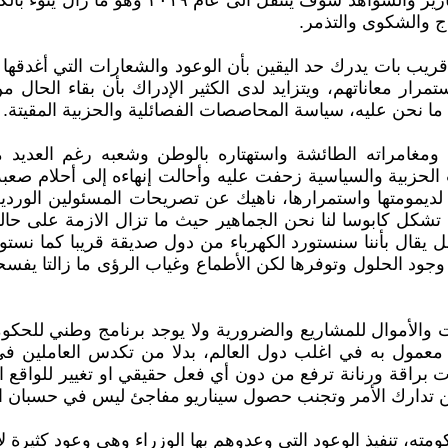
ولكن المواطن الفلسطيني وهذا ما تجمع عليه الع
ج والشكوى والتذمر.
 قريب بات يدرك حد اليقين بأن الوعود والشعارات التي أغدقها
معاناتهم، ويتزايد لدى الكثير الإدراك بأن بقاء الحال من ا
ما نحن عليه، سياسة المحاصصات الفصائلية والحزبية المقيتة.
مغامراته الطائشة واستهتاره بالوطن وشعبه رغم العديد 
حزبية والسياسية زحفت عليه وأحالت إنهاءه إلى أحلام صعبة ا
ا لديمومتها واستمرارها، ناهيك عن تصريحات المسئولين الوردي
تشكل كابوسا لنا نحن الجماهير حيث ما تزال الازمة على ح
بل يقال بأننا سنستورد الكهرباء من دول صديقة قريبا كما نستور
ود الحلول وتوفرها لكن الأطماع وغياب الرؤى ما زالتا يفسحان
 والأموال للمشاريع والضرورية ولا يوجد برنامج وطني للح
 معمول به في اغلب دول العالم، بدلا من تكدس العاملين
 براقة ورنانة ترفع من دون أي فعل حقيقي او تغيير للواقع
ين تدارك الأمر وتجنب حصول سيناريو مفاجئ ليس في حسبان ا
، تنفيذ الوعود التي وعدوهم بها الوزراء وهي وعود كثيرة لا 