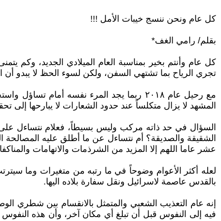
كل عام ونحن ننسج خيبات الأمل !!!
بقلم/ رامي الغف*
كل عام وأنتم بخير بمناسبة العام الميلادي الجديد، وكم يتم
تجري الرياح بما تشتهي السفن، ولكن لسوء الحظ لا يبدو أن ا
مع رحيل عام ٢٠١٨ ربما يجد المرء نفسه أمام
المشهد لا يزال متكلساً عند حدود الشعارات لا يبارحها إلى تحقيق
السؤال في حد ذاته مركب وليس بسيطاً، فعلام نتساءل على 
الشقيقة والصديقة؟ أم نتساءل عن ما أطلق عليه المصالحة الوط
عشر عاما اللهم إلا المزيد من الشرذمات والاتهامات والمناكف
بالقدس عاصمة لاسرائيل ونقل سفارة بلاده اليها.
إنه عام التعذيب الشعبي والمتمثل بالانقسام بين شطري الوط
فيه إلى النفوس قبل أن تبلغ أي مكان آخر، وأن هذه النفوس 