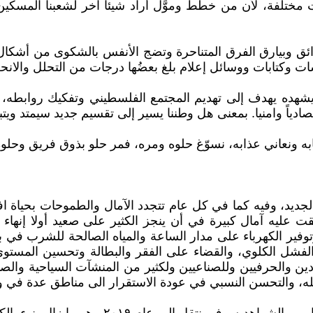
مختلفة، لأن من خطط وموَّل أراد شيئاً آخر لشعبنا المسكين
ائق وبيارق الفرق المتناحرة وتضج الأنفس بالشكوى من أشكال 
تابات ووسائل إعلام بلغ بعضُها درجات من التحلل والانحلال
يشهده يهدف إلى تهديم المجتمع الفلسطيني وتفكيك روابطه، 
صادياً وامنيا. بمعنى هل وطننا يسير إلى تقسيم جديد سيمتد ويتب
ت عليه آمال كبيرة في أن ينجز الكثير على صعيد أولا إنهاء ا
وتوفير الكهرباء على مدار الساعة والمياه الصالحة للشرب في 
شل الكلوي، والقضاء على الفقر والبطالة وتحسين المستوى ال
دين والحرفيين وللصناعيين ولكثير من المنشآت السياحية والصنا
لله، والتحسن النسبي في عودة الاستقرار الى مناطق عدة في 