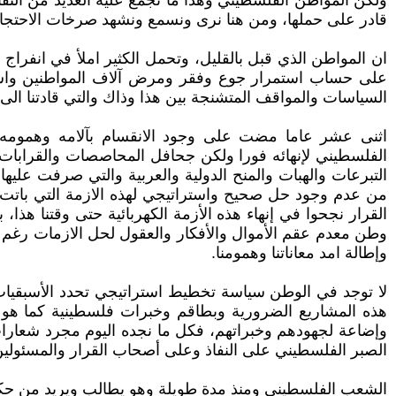
قادر على حملها، ومن هنا نرى ونسمع ونشهد صرخات الاحتجا
ان المواطن الذي قبل بالقليل، وتحمل الكثير املأ في انفراج
على حساب استمرار جوع وفقر ومرض آلاف المواطنين واستمرار 
السياسات والمواقف المتشنجة بين هذا وذاك والتي قادتنا الى 
اثنى عشر عاما مضت على وجود الانقسام بآلامه وهمومه و
الفلسطيني لإنهائه فورا ولكن جحافل المحاصصات والقرابات ال
التبرعات والهبات والمنح الدولية والعربية والتي صرفت عليه
من عدم وجود حل صحيح واستراتيجي لهذه الازمة التي باتت 
القرار نجحوا في إنهاء هذه الأزمة الكهربائية حتى وقتنا هذا، 
وطن معدم عقم الأموال والأفكار والعقول لحل الازمات رغم وج
وإطالة امد معاناتنا وهمومنا.
لا توجد في الوطن سياسة تخطيط استراتيجي تحدد الأسبقيات
هذه المشاريع الضرورية وبطاقم وخبرات فلسطينية كما هو
وإضاعة لجهودهم وخبراتهم، فكل ما نجده اليوم مجرد شعارات
الصبر الفلسطيني على النفاذ وعلى أصحاب القرار والمسئول
الشعب الفلسطيني ومنذ مدة طويلة وهو يطالب ويريد من حكومته