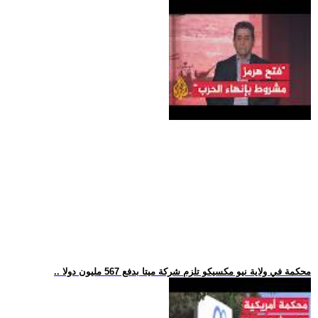
.. محكمة في ولاية نيو مكسيكو تلزم شركة ميتا بدفع 567 مليون دولا