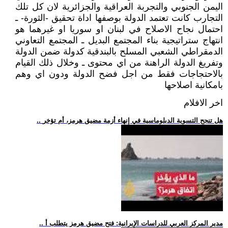
اليمن الجنوبي والتجربة العراقية والجزائرية لان كل تلك
التجارب كانت تعتمد الدولة بوصفها اداة تحقيق -الثورة- ـ
احتمال نجاح الاصلاح في لبنان او سوريا او غيرهما هو
انتهاج ستراتيجية بناء المجتمع البديل ـ المجتمع التعاوني
الدمقراطي الشعبي المسلح بالبندقية كدولة ضمن الدولة
وتفريغ الدولة الراهنة من اي محتوى ـ وخلال ذلك القيام
بالاحتجاجات فقط من اجل فضح الدولة ودون اي وهم
بامكانية اصلاحها
اخر الافلام
.. هل تنجح التسوية الدبلوماسية في إنهاء أزمة مضيق هرمز، أم تؤخر
.. مدير المركز العربي للدراسات الإيرانية: فتح مضيق هرمز يتطلب أ