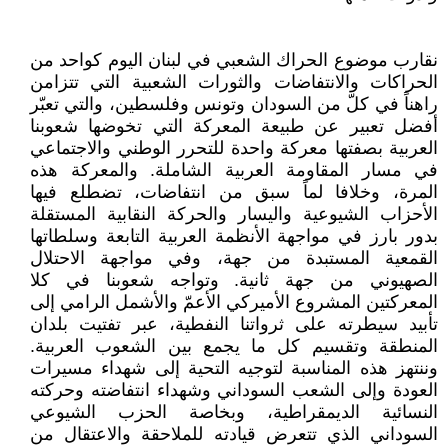
نقارب موضوع الحراك الشعبي في لبنان اليوم كواحد من
الحراكات والانتفاضات والثورات الشعبية التي تتزامن
راهناً في كلّ من السودان وتونس وفلسطين، والتي تعبّر
أفضل تعبير عن طبيعة المعركة التي تخوضها شعوبنا
العربية بصفتها معركة واحدة للتحرر الوطني والاجتماعي
في مسار المقاومة العربية الشاملة. والمعركة هذه
المرة، وخلافا لماً سبق من انتفاضات، تضطلع فيها
الأحزاب الشيوعية واليسار والحركة النقابية المستقلة
بدور بارز في مواجهة الأنظمة العربية التابعة وسلطاتها
القمعية المستبدة من جهة، وفي مواجهة الاحتلال
الصهيوني من جهة ثانية. وتواجه شعوبنا في كلا
المعركتين المشروع الأميركي الأعمّ والأشمل الرامي إلى
تأبيد سيطرته على ثرواتنا النفطية، عبر تفتيت بلدان
المنطقة وتقسيم كل ما يجمع بين الشعوب العربية.
وننتهز هذه المناسبة لتوجيه التحية إلى شهداء مسيرات
العودة وإلى الشعب السوداني وشهداء انتفاضته وحركته
النسائية الديمقراطية، وبخاصة الحزب الشيوعي
السوداني الذي تتعرض قيادته للملاحقة والاعتقال من