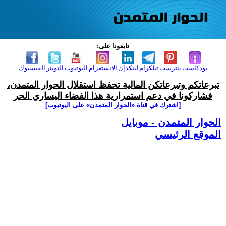
تابعونا على:
بودكاست
بنترست
تيلكرام
لينكدإن
الانستغرام
اليوتيوب
التويتر
الفيسبوك
تبرعاتكم وتبرعاتكن المالية تحفظ استقلال الحوار المتمدن،
فشاركونا في دعم استمرارية هذا الفضاء اليساري الحر
[اشترك في قناة ‫«الحوار المتمدن» على اليوتيوب]
الحوار المتمدن - موبايل
الموقع الرئيسي