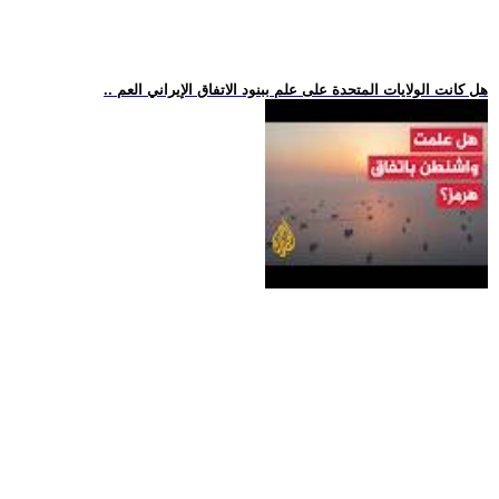
.. هل كانت الولايات المتحدة على علم ببنود الاتفاق الإيراني العم