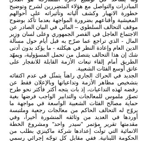
المبادرات والتواصل مع هؤلاء المتضررين لشرح وتوضيح
خطورة الانهيار وكشف آلياته وتأثيراته على أحوالهم
المعيشية وأقناعهم بضرورة المواجهة بعدما تأكد بوضوح
موقف التحالف السلطوي – المالي في البيان الصادر عن
الاجتماع العاجل في القصر الجمهوري وعلى لسان وزير
المال - الذي تراجع عما صرّح به قبل أيام حول مسألة
الدين العام وإعادة النظر في هيكلته - ما يؤكد بدون أدنى
شك إن هذا التحالف يتنصل من تحمل المسؤولية، ويمهّد
الطريق أمام إلقاء تبعات الأزمة القابلة للانفجار على
عاتق أوسع الفئات الشعبية.
الجديد في الحراك الجاري راهناً يتمثّل في عدم اكتفائه
بتشخيص مظاهر الأزمة وتداعياتها وبالإعلان فقط عن
رفضه لهذه التداعيات، إذ بات يتجه أكثر فأكثر نحو طرح
تصوّر ملموس للمعالجات والتدابير الواجب فرضها بغية
حماية مصالح الفئات الشعبية الواسعة في مواجهة ما
يروّج له التحالف الحاكم من معالجات رجعية وملتبسة
أوردها في العديد من وثائقه المنشورة أخيراً، وفي
مقدمتها تقرير مؤتمر "سيدر واحد" ومشروع الخطة
الانمائية التي تولّت إعدادها شركة ماكينزي بطلب من
الحكومة اللبنانية. ففي مقابل كل توجّه إجرائي رسمي