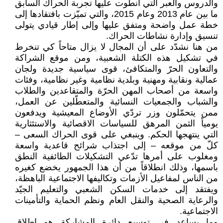
والدروس والعبر التي انطوت عليها تجربة الحراك السابق
ما بين عام 2013 وعام 2015، والتي تميّزت بافتقادها إلى
خطة عمل واضحة ومتفق عليها وإلى إطار قيادي يتولى
تنسيق وإدارة نشاطات الحراك.
من هنا نشدّد على أن المجال لا يزال متاحاً كي تنخرط
في تشكيل هذه الكتلة الشعبية، ومن موقع الشراكة
والتعاون الحرّ والمتكافئ، قوى سياسية جديدة ولجان
عمالية ونقابية ومهنية وبلدية نظامية وغير نظامية، وفئات
واسعة من أصحاب المهن الحرّة والمتقاعدين والطلاب
والشباب والجمعيات النسائية والمتعطّلين عن العمل،
ممن يتحمّلون وزر تردّي الأوضاع المعيشية ويدفعون
يومياً الثمن المرهق للسياسات الاقصائية والاستئثارية
التي ينتهجها الحكم. وينبغي على قوى الحراك السعى –
كلّ من موقعه – إلى اجتذاب شرائح قاعدية واسعة
ومغلوب على أمرها تدّعي التشكيلات الطائفية النطق
باسمها، وذلك انطلاقاً من أن هذا الجمهور يخضع كغيره
من الناس لمفاعيل الأزمات وتكاليفها الاجتماعية الباهظة،
ويفتقد إلى خدمات السكن الشعبي والتعليم الجيّد
والرعاية الصحية والنقل العام ونظم الحماية والتأمينات
الاجتماعية.
وما يساعد في توسيع دائرة المشاركة هو اطلاق