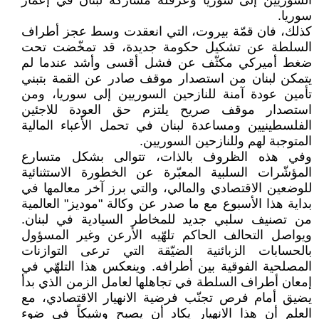
السوريين إلى سوريا وعرقلة مشاركة لبنان في إعمار
سوريا.
كذلك، فان قمّة بيروت، التي انعقدت وسط عجز أطراف
السلطة عن تشكيل حكومة جديدة، قد تمخّضت تحت
ضغط أميركي مكثّف عن فشل أقسى وأشد عندما لم
يتمكن لبنان من استصدار موقف صادر عن القمة بتبني
تأمين عودة آمنة للنازحين السوريين إلى سوريا، ومن
استصدار موقف صريح يلتزم حق العودة للاجئين
الفلسطينيين ومساعدة لبنان في تحمل الأعباء المالية
المتوجبة لهم وللنازحين السوريين.
وفي هذه الظروف بالذات، تتوالى بشكل متسارع
المؤشّرات السلبية المعبّرة عن الخطورة الاستثنائية
للوضعين الاقتصادي والمالي، والتي برز آخر معالمها في
بداية هذا الأسبوع مع ما صدر عن وكالة "موديز" العالمية
من تصنيف سلبي جديد للمخاطر السيادية في لبنان.
ويواصل التحالف الحاكم تلهّيه الأرعن وغير المسؤول
بالحسابات الزبائنية الضيّقة التي ترعى التوازنات
المصلحية الفوقية بين أطرافه. وينعكس هذا التلهّي في
إمعان أطراف السلطة في تجاهلها لعامل الزمن الذي بدأ
يضيق أمام فرص تجنّب فرضية الانهيار الاقتصادي، مع
العلم أن هذا الانهيار يكاد أن يصبح وشيكاً في ضوء