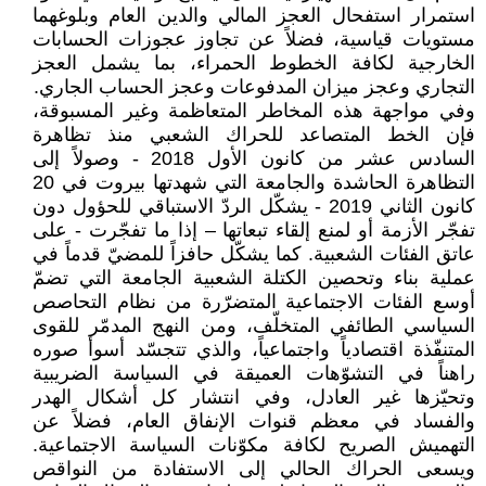
استمرار استفحال العجز المالي والدين العام وبلوغهما
مستويات قياسية، فضلاً عن تجاوز عجوزات الحسابات
الخارجية لكافة الخطوط الحمراء، بما يشمل العجز
التجاري وعجز ميزان المدفوعات وعجز الحساب الجاري.
وفي مواجهة هذه المخاطر المتعاظمة وغير المسبوقة،
فإن الخط المتصاعد للحراك الشعبي منذ تظاهرة
السادس عشر من كانون الأول 2018 - وصولاً إلى
التظاهرة الحاشدة والجامعة التي شهدتها بيروت في 20
كانون الثاني 2019 - يشكّل الردّ الاستباقي للحؤول دون
تفجّر الأزمة أو لمنع إلقاء تبعاتها – إذا ما تفجّرت - على
عاتق الفئات الشعبية. كما يشكّل حافزاً للمضيّ قدماً في
عملية بناء وتحصين الكتلة الشعبية الجامعة التي تضمّ
أوسع الفئات الاجتماعية المتضرّرة من نظام التحاصص
السياسي الطائفي المتخلّف، ومن النهج المدمّر للقوى
المتنفّذة اقتصادياً واجتماعياً، والذي تتجسّد أسوأ صوره
راهناً في التشوّهات العميقة في السياسة الضريبية
وتحيّزها غير العادل، وفي انتشار كل أشكال الهدر
والفساد في معظم قنوات الإنفاق العام، فضلاً عن
التهميش الصريح لكافة مكوّنات السياسة الاجتماعية.
ويسعى الحراك الحالي إلى الاستفادة من النواقص