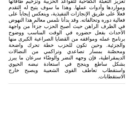
تعزيز التعبئة الكفاحية للقواعد الحزبية وتزخيم طاقاتها
ومواردها وأدوات عملها. وهذا ما سوف يتيح له التقدم
فعلاً على طريق الإنجازات التنفيذية، وينعكس إيجاباً على
فعالية دوره وتحالفاته. وقد بدأنا نلمس معالم هذا النهوض
في الظرف الراهن حيث أصبح الحزب جزءاً من واجهة
الأحداث بفعل حضوره في الوقت المناسب ووضوح
برنامج عمله ومواقفه من القضايا الصراعية الكبرى منها
والجزئية. وحين تكون للحزب خطة تحرك واضحة
ومحصّنة بمسار تصاعدي وتراكمي من النضالات
الديمقراطية، فإن وجهه النضر والوضّاء سرعان ما يبرز
بشكل ساطع وينجح في استعادة نبضه الحيوي
واستقطاب تعاطف القوى الشعبية ويصبح خارج
الاستقطابات.