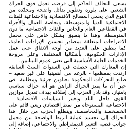
يسعى التحالف الحاكم إلى فرضه، تعمل قوى الحراك
الشعبي على بلورة وتطوير بدائل واضحة ومحدّدة من
النوع الذي يحمي المصالح الاقتصادية والاجتماعية للفئات
الاجتماعية الدنيا والمتوسطة، وبخاصة العمال والأجراء
في القطاعين العام والخاص والفئات الاجتماعية ما دون
المتوسطة. وهذا ما ينطبق بشكل خاص على مجمل
الاقتراحات المتعلقة بمصادر تحسين الإيرادات العامة،
كما ينطبق على العديد من أوجه الانفاق على عمل
الإدارات الحكومية، بأشكالها المختلفة، وعلى مروحة
الخدمات العامة الأساسية التي تعني عموم اللبنانيين.
إن المعارك التي حصلت في السنوات الستّ السابقة
ارتدت بمعظمها - بالرغم من أهميتها على غير صعيد –
طابع التحركات المحكومة بعناوين جزئية ومطلبية، في
حين أن ما يميز الحراك الراهن هو أنه حراك سياسي
بامتياز، وقد بادر الحزب إلى إطلاقه بهدف تعديل موازين
القوى داخل البلد وتغيير السياسات الاقتصادية –
الاجتماعية المستوحاة من نمط اقتصادي ريعي قائم على
الخصخصة والمحاصصة. ويتطلّع الحزب من خلال هذا
الحراك إلى تجسيد عملية الربط الواضحة بين مجمل
جوانب قضية التغيير الديمقراطي والاجتماعي، إضافة إلى