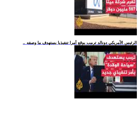
.. الرئيس الأمريكي دونالد ترمب يوقع أمرا تنفيذيا يستهدف ما وصفه