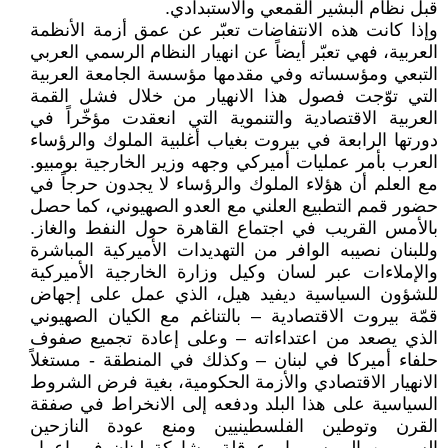
قبل نظام البشير القمعي والاستبدادي.
وإذا كانت هذه الانتفاضات تعبّر عن عمق أزمة الأنظمة
العربية، فهي تعبّر أيضاً عن انهيار النظام الرسمي العربي
التبعي ومؤسساته وفي مقدمها مؤسسة الجامعة العربية
التي توّجت فصول هذا الانهيار من خلال فشل القمة
العربية الاقتصادية والتنموية التي انعقدت مؤخّراً في
دورتها الرابعة في بيروت بغياب أغلبية الملوك والرؤساء
العرب بأمر عمليات أميركي وجهه وزير الخارجية بومبيو.
مع العلم أن هؤلاء الملوك والرؤساء لا يجدون حرجاً في
حضور قمم التطبيع العلني مع العدو الصهيوني، كما حصل
بالأمس القريب في اجتماع القاهرة حول النفط والغاز.
وللبنان نصيبه الوافر من التهديدات الأميركية المباشرة
والإملاءات عبر لسان وكيل وزارة الخارجية الأميركية
للشؤون السياسية ديفيد هيل، الذي عمل على إجهاض
قمّة بيروت الاقتصادية – بالتناغم مع الكيان الصهيوني
الذي يصعد من اعتداءاته – وعلى إعادة تجميع صفوف
حلفاء أميركا في لبنان – وكذلك في المنطقة - مستغلاً
الانهيار الاقتصادي والأزمة الحكومية، بغية فرض الشروط
السياسية على هذا البلد ودفعه إلى الانخراط في صفقة
القرن وتوطين الفلسطينيين ومنع عودة النازحين