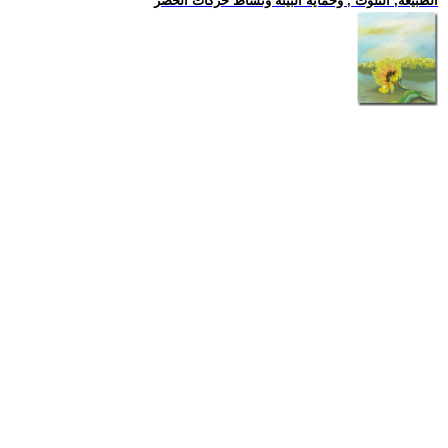
الطبيعة, التلوث , وحماية البيئة ونشاط حركات الخضر