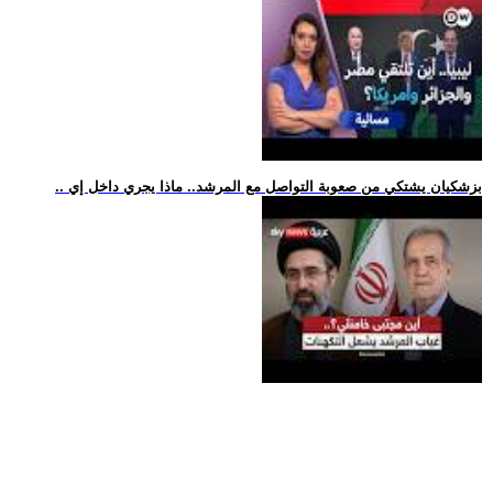
.. بزشكيان يشتكي من صعوبة التواصل مع المرشد.. ماذا يجري داخل إي