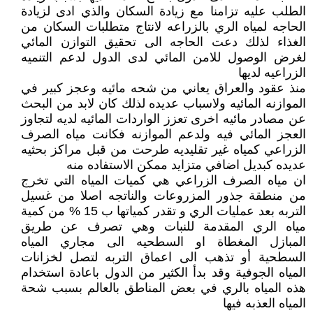
الطلب عليه تزامنا مع زيادة السكان والذي ادى لزيادة
الحاجه لمياه الري بالزراعه لانتاج متطلبات السكان من
الغذاء لذلك دعت الحاجه الى تحقيق التوازن المائي
لغرض الوصول للامن المائي لدى الدول لدعم التنميه
الزراعيه لديها
منذ عقود والعراق يعاني من شحه مائيه وعجز كبير في
الموازنه المائيه ولاسباب عديده لذلك كان لابد من البحث
عن مصادر مائيه اخرى تعزز الواردات المائيه لديه لتجاوز
العجز المائي فيه ولدعم الموازنه فكانت مياه الصرف
الزراعي كمياه غير تقليديه طرحت من قبل مراكز بحثيه
عديده كبديل اضافي متزايد ممكن الاستفاده منه
ان مياه الصرف الزراعي هي كميات المياه التي تخرج
من منطقة جذور المزروعات والناتجه اصلا من غسيل
التربه بعد عمليات الري و تقدر كمياتها ب 15 % من كمية
مياه الري المقدمة للنبات وهي تصرف عن طريق
المبازل المغطاة او السطحيه الى مجاري المياه
السطحية أو تذهب الى اعماق التربه لتصل لخزانات
المياه الجوفية وقد بدأ الكثير من الدول باعادة استخدام
هذه المياه بالري في بعض المناطق بالعالم بسبب شحة
المياه العذبه فيها