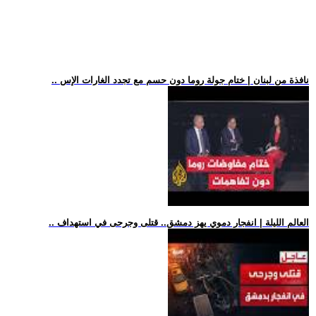
.. نافذة من لبنان | ختام جولة روما دون حسم مع تجدد الغارات الإس
.. العالم الليلة | انفجار دموي يهز دمشق.. قتلى وجرحى في استهداف