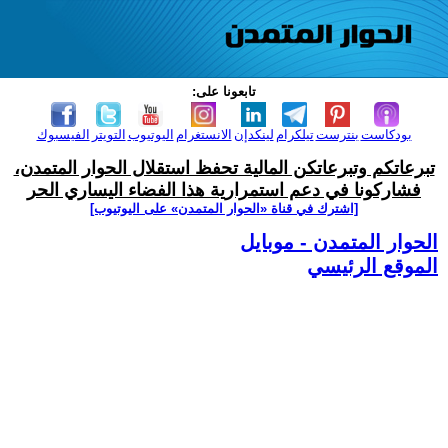
تابعونا على:
بودكاست
بنترست
تيلكرام
لينكدإن
الانستغرام
اليوتيوب
التويتر
الفيسبوك
تبرعاتكم وتبرعاتكن المالية تحفظ استقلال الحوار المتمدن،
فشاركونا في دعم استمرارية هذا الفضاء اليساري الحر
[اشترك في قناة ‫«الحوار المتمدن» على اليوتيوب]
الحوار المتمدن - موبايل
الموقع الرئيسي