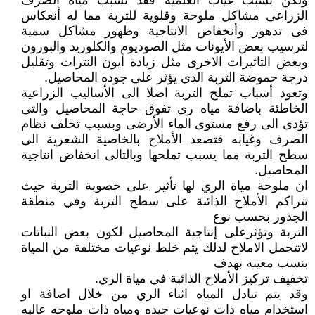
ولكن بسبب غياب العلميه فقد تسبب مياه الصرف
الزراعى مشاكل ملوحة وقلوية للتربة مما له أنعكاس
فى تدهور وأنخفاض الانتاجية وظهور مشاكل سمية
لترسيب بعض الأيونات مثل الصوديوم والكلوريد والبورون
وبعض التاثيرات الاخرى مثل زيادة أيون النترات وتقليل
درجة حموضة التربة الذي يؤثر على جوده المحاصيل.
وتعود أسباب تملح التربة اصلا الى الأساليب الزراعية
الخاطئة باضافة مياه رى تفوق حاجة المحاصيل والتى
تؤدى الى رفع مستوى الماء الأرضى وبسبب تخلف نظام
الصرف وغيابه فتصعد الأملاح بالخاصية الشعرية الى
سطح التربة مما يسبب تملحها وبالتالى انخفاض انتاجية
المحاصيل.
ان ملوحة مياة الري لها تأثير على خصوبة التربة حيث
تتراكم الأملاح الذائبة على سطح التربة وفي منطقة
الجذور بحسب نوع
التربة وتؤثرعلى إنتاجية المحاصيل لكون بعض النباتات
لاتتحمل الاملاح لذلك يتم خلط نوعيات مختلفة من المياة
بنسب معينه بهدف
تخفيف تركيز الأملاح الذائبة في مياة الري.
وقد يتم تبادل المياه اثناء الري من خلال اضافة او
استخدام مياه ذات نوعيات جيده ومياه ذات ملوحه عاليه