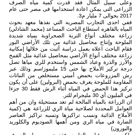
وعلى سبيل المثال فقد قدرت كمية مياه الصرف
الزراعى التى يمكن اعادة استخدامها فى مصر حتى عام
2017 بحوالى 7 مليار م3.
ففي احدى التجارب المصريه التي نفذها معهد بحوث
المياه بالقاهره استطاع الباحث المساعد (محمد الشاذلي)
زراعة مختلف أنواع التربة الصحراوية بمياه شديدة
الملوحة وإنتاج محاصيل غذائية من تلك الأراضي البور
فقام الباحث اعلاه بعمل دراسة أثبت من خلالها إمكانية
زراعة مختلف أنواع الأراضي بمحاصيل غذائية مثل القمح
والأرز والذرة وعباد الشمس واستخدم للري مياها تصل
درجة تركيز الأملاح بها حتى 15 مليموز/سم وذلك عبر
رش المزروعات بحمض أميني مستخلص من النباتات
المقاومة للملوحة يعرف بحمض (البرولين) على أن يكون
تركيز هذا الحمض في المياه أثناء الرش فقط 30 جزءا
في المليون أي 30 مليجرام للتر.
ان الزراعة بالمياه المالحة لم تعد مستحيلة وان من أهم
العوامل المحددة لصلاحية مياة الري للزراعة هي (كمية
الأملاح الذائبة ونسب تراكيزها ونسبه تراكيز العناصر
الضارة في مياه الري ومن أهمها الصوديوم والكلوريد
والبورون)