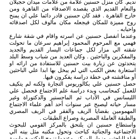
نديم. كان منزل حسنين علامة من علامات ميدان حجيلان
والنعام القديم الذي يقصده الاصدقاء من القاهرة ومن
خارج القاهرة . فقد كان حسنين قادر دائما علي ان يمنح
روح مميزة للمكان فيجعله مكان مألوف لكل اصدقائه
واحبابه .
وعندما انفصل حسنين عن اسرته واقام في شقة شارع
فهمي مع المرحوم المحمود إبراهيم سرعان ما تحولت
شقته الي مزار لكل جماعات اليسار القديم والجديد
والمفكرين والباحثين . وكان العديد من شباب وسط البلد
يتحدثون عن زيارة بيت حسنين للاستفادة من ارائه او
استعارة بعض الكتب التي لم يبخل بها ابدا علي الباحثين
أو مناقشته في خطة دراسة يفكرون فيها.
حصل حسنين علي بكالوريوس التجارة ولكنه لم يتكيف
للعمل كمحاسب وبدء دراسة علم الاجتماع فحصل علي
الليسانس في الآداب ثم الماجستير والدكتوراة وغير
مسار حياته ليصبح عبر سنوات أحد أهم علماء الاجتماع
المهمومين بقضايا الريف والفقر في الريف المصري
والطبقة العاملة المصرية وصراع الطبقات .
واستطاع حسنين ان يلتحق بالمركز القومي للبحوث
الاجتماعية والجنائية كباحث وتحول مكتبه مثل بيته الي
قبلة للباحثين وزوار المركز. وعندما تزوج الدكتورة مايسة