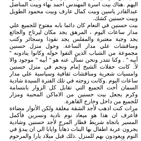
اليهم .هناك بيت اسرة المهندس احمد بهاء وبيت المناضل
عبدالقادر ياسين وبيت كمال عارف وبيت محمود الطويل
وبيت حسنين كشك.
بيت حسنين في النعام كان دائما بابه مفتوح للجميع علي
مدار ساعات اليوم ، المرهق يجد مكان ليرتاح والجائع
يجد وجبة معتبرة والمفلس يجد نقودا وسجائر وكتب
ومناقشات علي مدار الساعة. وحول منزل حسنين
مجموعة من الشباب الذين التفوا حوله وكانوا ينادونه "
أبيه " . وكنا نتندر ونحن نسأل عنه هو " أبيه " موجود والا
لأ. كانت حفلات الشيخ إمام ونجم في منزل حسنين
وامسيات شعرية ومناقشات ثقافية وسياسية علي مدار
ساعات اليوم .وكانت زوجته في تلك الفترة السيدة شادية
السمان أخت الجميع التي تقابل كل الزوار بابتسامة
وكرم يجعل بيت حسنين من الاماكن المحببة ومزار
للجميع من داخل وخارج القاهرة.
مرات كنت اذهب لأجد الشقة مغلقة ولكن الأنوار مضاءة
فأعرف ان هذا هو ميعاد نوم نادية ونسرين فأكمل
المسير باتجاه شريط قطار المرج لأجد حسنين وشادية
يجرون عربة اطفال بها البنات ذهاباً وايابا الي ان يبدؤ في
النوم ويعودون بهم للمنزل .ذلك قبل ميلاد يارا والمرحوم