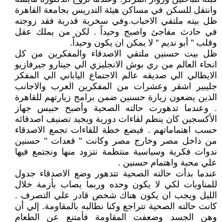
وانتقل للسكن في مساكن هيئة التدريس بجامعة القاهرة
ظل بيته ملتقي الاحباب.وفي سخرية قدرية فقد زوجته
في حادث مفاجئ واصبح وحيداً . لكن من يملك عقل
وقلب " أبو نديم " لا يمكن ان يكون وحيداً.
ظل بيت حسنين ملتقي الاصدقاء والمفكرين من كل
انحاء العالم من ري بوش الانجليزي الي جينارو جيرفازيو
الايطالي الي صديقه عالم الاجتماع الياباني الي المفكر
جليبير اشقر وعشرات من المفكرين العرب والاجانب
الذين يضعون زيارة حسنين ضمن برامج زيارتهم للقاهرة
. وعندما تدهورت حالته الصحية وأصبح حبيس جهاز
الأكسجين كان ينظم لقاءات دورية ويجيد تصنيف اصدقائه
حسب اهتماماتهم . فيضع خطة للقاءات تجمع الاصدقاء
من داخل مصر وخارج مصر وكانت " قعدات " حسنين
ندوات فكرية وسياسية منتظمة نتزود منها ونجتمع فيها
علي محبة واهتمام حسنين .
عندما بدأت حالته الصحية تتدهور وضع الاصدقاء جدول
للمناوبات لكي لا يكون وحده وربما يصاب بأزمة خلال
الليل ويجب ان يكون هناك شخص قادر علي التصرف .
كانت حالته الصحية تتراجع وكنا نطالبه بالمقاومة. إلي أن
وهن الجسد وضعفت المقاومة فأمتنع عن الطعام