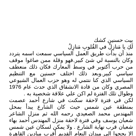
بيت حسنين كشك
لَكِ يا مَنازِلُ في القُلوبِ مَنازِلُ
منذ أن بدأت طريق العمل السياسي سمعت اسمه يتردد
وكان بالنسبة لي شئ كبير.فهو وقلة ممن صاغوا موقف
من حرب أكتوبر في وسط المعارك فكان ذلك منعطف
سياسي كبير.وبعد ذلك اختلف حسنين مع التنظيم
السياسي الذي كنا ننتمي له وهو حزب العمال الشيوعي
المصري وكان من قادة الانشقاق الذي حدث عام 1976
وطوال تلك الفترة لم اكن علي علاقة شخصية به .
لكن في فترة لاحقة سكنت في شارع أحمد عصمت
بمنطقة عين شمس حيث كان الشارع يبدأ بمحل
المهندس محمد الصعيدي رحمه الله ثم منزل الشاعر
شعبان يوسف وفي فترة لاحقة منزل المهندس أحمد بهاء
شعبان قرب نهاية الشارع . ولا يمكن لسكان عين شمس
الا يحجوا الي ميدان النعام القديم أقرب ميادين القاهرة