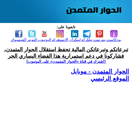
تابعونا على:
بودكاست
بنترست
تيلكرام
لينكدإن
الانستغرام
اليوتيوب
التويتر
الفيسبوك
تبرعاتكم وتبرعاتكن المالية تحفظ استقلال الحوار المتمدن،
فشاركونا في دعم استمرارية هذا الفضاء اليساري الحر
[اشترك في قناة ‫«الحوار المتمدن» على اليوتيوب]
الحوار المتمدن - موبايل
الموقع الرئيسي