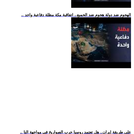
.. الهجوم ضد دولة هجوم ضد الجميع.. اتفاقية مكة مظلة دفاعية واحد
.. على طريقة إيران.. هل تعتمد روسيا حرب الصواريخ في مواجهة النا