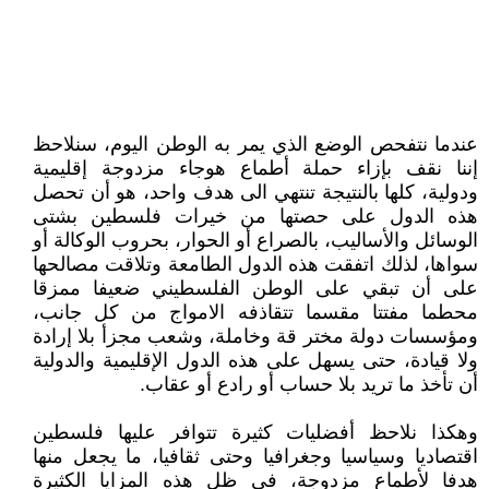
عندما نتفحص الوضع الذي يمر به الوطن اليوم، سنلاحظ
إننا نقف بإزاء حملة أطماع هوجاء مزدوجة إقليمية
ودولية، كلها بالنتيجة تنتهي الى هدف واحد، هو أن تحصل
هذه الدول على حصتها من خيرات فلسطين بشتى
الوسائل والأساليب، بالصراع أو الحوار، بحروب الوكالة أو
سواها، لذلك اتفقت هذه الدول الطامعة وتلاقت مصالحها
على أن تبقي على الوطن الفلسطيني ضعيفا ممزقا
محطما مفتتا مقسما تتقاذفه الامواج من كل جانب،
ومؤسسات دولة مختر قة وخاملة، وشعب مجزأ بلا إرادة
ولا قيادة، حتى يسهل على هذه الدول الإقليمية والدولية
أن تأخذ ما تريد بلا حساب أو رادع أو عقاب.
وهكذا نلاحظ أفضليات كثيرة تتوافر عليها فلسطين
اقتصاديا وسياسيا وجغرافيا وحتى ثقافيا، ما يجعل منها
هدفا لأطماع مزدوجة، في ظل هذه المزايا الكثيرة