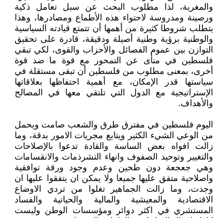
والمغرية، لذا مطلوب البحث عن سبل تعامل ذكية
ورصينة ومدروسة لاحتواء هذه الأطماع ومصادرها، وهذا
يتطلب شروطا كثيرة من أهمها أن تتمتع قيادته السياسية
والوطنية برؤية وطنية أصيلة ودقيقة، قادرة على تحقيق
التوازن بين عموم الفصائل والأحزاب والقوى، لكي تبقي
فلسطين في منأى عن التمحور مع قوة ما ضد قوة
أخرى، بمعنى مطلوب من فلسطين أن تبقى مستقلة في
سياستها قدر الإمكان، مع أهمية احتفاظها بعلاقاتها
الإستراتيجية مع الدول التي تلتقي معها في المصالح
والأهداف.
اليوم فلسطين في مفترق طرق والشعب صامت ويحمل
من الوعي الشيء الكثير ويتابع مجريات الامور بدقة، وما
زالت افواه بعض الساسة والقادة تدعوا بالإصلاحات
والتغيير وتوحيد الصفوف وانهاء التشرذمات والانقسامات
وهي جعجعة دون طحين وعدم وجود ورقة توافقية
واصلاحية متفق عليها جميعا ولا يمكن ان يتفقوا عليها ان
وجدت، وما زالت الجماهير تغلوا من تردي الاوضاع
الاقتصادية والمعيشية والمالية والحياتية والفساد
المستشري في اكثر دوائر ومؤسسات الوطن وليست