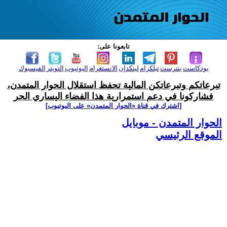
تابعونا على:
بودكاست
بنترست
تيلكرام
لينكدإن
الانستغرام
اليوتيوب
التويتر
الفيسبوك
تبرعاتكم وتبرعاتكن المالية تحفظ استقلال الحوار المتمدن،
فشاركونا في دعم استمرارية هذا الفضاء اليساري الحر
[اشترك في قناة ‫«الحوار المتمدن» على اليوتيوب]
الحوار المتمدن - موبايل
الموقع الرئيسي