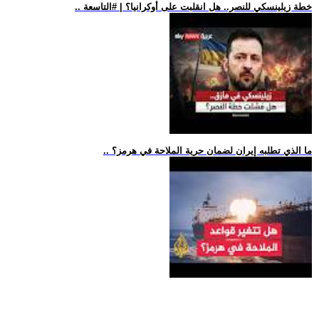
.. خطة زيلينسكي للنصر.. هل انقلبت على أوكرانيا؟ | #التاسعة
.. ما الذي تطلبه إيران لضمان حرية الملاحة في هرمز؟