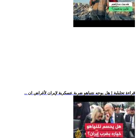
.. قراءة تحليلية | هل يوجه نتنياهو ضربة عسكرية لإيران لأغراض ان