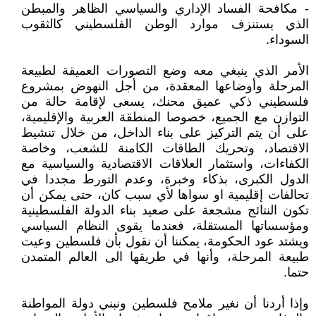
- مكافحة الفساد الإداري والسياسي الظاهر والمبطن
الذي يستنزف موارد الوطن الفلسطيني كالثقوب
السوداء.
الأمر الذي ينبغي معه وضع التصورات العميقة لطبيعة
المرحلة وأوضاعها المعقدة، من أجل النهوض بمشروع
فلسطيني ذكي عميق محنك، يسعى لإقامة حالة من
التوازن مع الجميع، خصوصا المنطقة العربية والإقليمية،
على أن يتم التركيز على بناء الداخل، من خلال تنشيط
الاقتصاد، وتحريك الطاقات الكامنة للشعب، وخاصة
الكفاءات، واستثمار العلاقات الاقتصادية والسياسية مع
الدول الكبرى، بذكاء وخبرة، وعدم التورط مجددا في
تحالفات إقليمية او سواها لأي سبب كان، حتى يمكن أن
تكون النتائج مشجعة على صعيد بناء الدولة الفلسطينية
ومؤسساتها المستقلة، فعندما يقوى النظام السياسي
ويشتد عود الحكومة، يمكننا أن نقول بأن فلسطين وعيت
طبيعة المرحلة، وأنها في طريقها الى العالم المتمدن
حتما.
وإذا أردنا أن نغير ملامح فلسطين ونبني دولة المواطنة