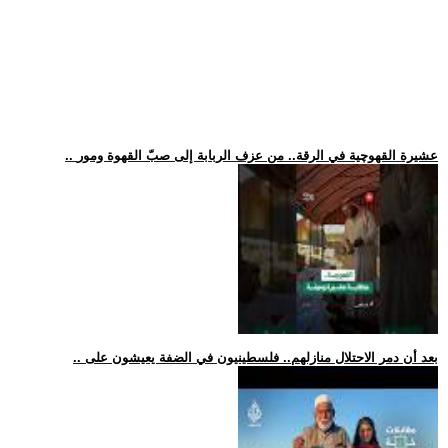
.. عشيرة القهوچية في الرقة.. من عزف الربابة إلى صبّ القهوة ومور
.. بعد أن دمر الاحتلال منازلهم.. فلسطينيون في الضفة يعيشون على