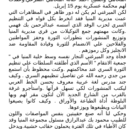
لهم محكمة عسكرية يوم 15 إبريل.
لكن الميرغني لم يكن له دور ظاهر في المظاهرات التي
عمت مديرية المنيا فقد انخرط بكل قواه في التنظيم
السري لحزب الوفد الذي أسسه عبدالرحمن بك فهمي
.وكانت مهمتهم جمع التوكيلات من قري مديرية المنيا
وتوزيع المنشورات بتطورات الثورة وحفز المواطنين
والفلاحين علي الانضمام للثورة وقيادة المقاومة ضد
الانجليز وكل رموزهم .
فجأة وجد الميرغني النجار نفسه وسط خلية المنيا في "
جمعية الانتقام " الأسم الذي أطلقته السلطات علي تنظيم
الثورة السري عند محاكمتهم .وكنت محظوظ بأن استمع
من جدي رحمه الله عن تفاصيل تنظيمهم السري . وكيف
جند مدرس لغة عربية معروف بحسن الخط العربي
ليكتب المنشورات لكي تسهل قرأتها .واستأجرو غرفة
بالقرب من الشارع الجديد الآن لتكون مقر لهم وبها
البلوظة أداة الطباعة والأوراق . وكيف كانوا يصيغوا
البيانات ويطبعوها ويوزعوها.
وحكي لنا أنه صنع حقيبتين بنفس المواصفات واللون
للطبيب محمود بك عبدالرازق مسئول مجموعة المنيا وقد
كان الأطباء في تلك الفترة يحملون حقائب خشبية.ويدخل