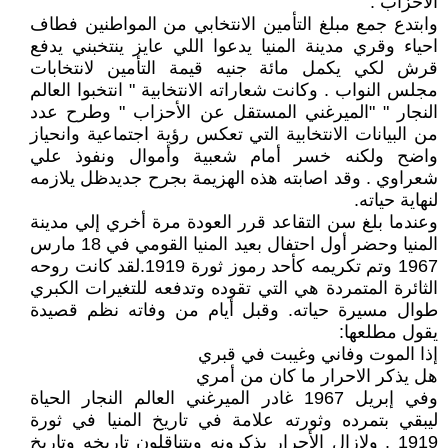
الأحزاب .
وابتدع جمع مبلغ التأمين الانتخابي من المواطنين فطاف
احياء وقري مدينة المنيا يدعوا اللي عايز ينتخبني يدفع
قرش لكي يكمل مائة جنيه قيمة التأمين لانتخابات
مجلس النواب . وكانت شعاراته الانتخابية " انتخبوا العالم
النجار " "الميرغني المستقل عن الأحزاب " وطرح عدد
من البيانات الانتخابية التي تعكس رؤية اجتماعية وانحياز
واضح ولكنه خسر أمام شعبية وأموال ونفوذ علي
شعراوي . وقد اصابته هذه الهزيمة بجرح جديدظل يلازمه
لنهاية حياته.
وعندما بلغ سن التقاعد قرر العودة مرة أخري إلي مدينة
المنيا وحضر أول احتفال بعيد المنيا القومي في 18 مارس
1967 وتم تكريمه كأحد رموز ثورة 1919.لقد كانت روحه
الثائرة المتمردة هي التي تقوده وتدفعه للتغيرات الكبري
طوال مسيرة حياته. وقبل أيام من وفاته نظم قصيدة
يقول مطلعها:
إذا الموت وفاني وغيبت في قبري
هل يذكر الاحرار ما كان من أمري
وفي إبريل 1967 غادر الميرغني العالم النجار الحياة
ليبقي بتمرده وثورته علامة في تاريخ المنيا في ثورة
1919 . ولازال الأحرار يذكرونه ويتناقلون تاريخه وتاريخ