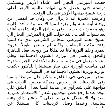
جعلت الميرغني النجار أحد علماء الأزهر ويستكمل
دراسته حتي يحصل علي شهادة عالمية الأزهر أعلي
درجة علمية يمنحها الأزهر في ذلك الوقت.
وعرفت الأسرة انه لا يزال حي وكان قد انفصل عن
زوجته أبنة عمه ولم يعود للمنيا الا عند وفاة أحد أقاربه
وهو محمود بك حسين وفي سرادق العزاء شاهده أبناؤه
بعد سنوات الغياب . لقد حولت الثورة الميرغني النجار الي
الشيخ محمد الميرغني المحامي الشرعي الذي عاد للمنيا
وفتح مكتب للمحاماة ولكنه لم يستمر طويلاً. فروح
التمرد وحلم الثورة كانا قد تملكا من روحه. فعاد للقاهرة
والتحق بالعمل في وزارة الشئون الاجتماعية وظل
سنوات يعمل في مؤسسة رعاية الأحداث بالجيزة وتدرج
في مناصب الوزارة حتي صار مستشارا للدكتور حكمت
أبو زيد وزيرة الشئون الاجتماعية في الستينات.
استقر الميرغني في القاهرة ولكن ظل مرتبطا بالمنيا
وفي الاربعينات قرر خوض معركة مجلس النواب في
مواجهة علي شعراوي في مدينة المنيا بعد أن انشق علي
الوفد عندما رفع بعض الوفديين شعار " الاستعمار علي يد
سعد ولا الاستقلال علي يد عدلي " واعتبر ذلك وثنية
سياسية. وعندما وصل الاربعينات كان مستقلاً عن