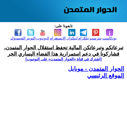
تابعونا على:
بودكاست
بنترست
تيلكرام
لينكدإن
الانستغرام
اليوتيوب
التويتر
الفيسبوك
تبرعاتكم وتبرعاتكن المالية تحفظ استقلال الحوار المتمدن،
فشاركونا في دعم استمرارية هذا الفضاء اليساري الحر
[اشترك في قناة ‫«الحوار المتمدن» على اليوتيوب]
الحوار المتمدن - موبايل
الموقع الرئيسي