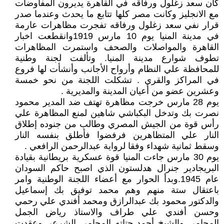
كان سعد زغلول ورفاقه في القاهرة يديرون المفاوضات
مع الانجليز وكانت مصر كلها تتابع ما يحدث وعندما صدر
قرار نفي سعد زغلول ورفاقه تفجرت مظاهرات عارمة
في مدينة المنيا يوم 10 مارس 1919وانقطعت اخبار
القاهرة والمواصلات والصحف واستمرت المظاهرات
تطوف شوارع مدينة المنيا. وتألفت لجنة وطنية
للمحافظة علي النظام وأرواح الأجانب وأنشأت لها فروع
في المراكز والقري . تشكلت اللجنة من نحو خمسة
وعشرين عضو من أعيان المدينة والمديرية .
يوم 28 مارس خرجت مظاهرة تهتف ضد المدير محمود
نصرت بك وتدخل البكباشي شاهين لمنع المظاهرة علي
رأس قوة من الجيش المصري وطالب من جنوده إطلاق
النار علي المتظاهرين فرفضوا فأطلق بنفسه النار
وسقط ثمانية شهداء وفقا لرواية عبدالرحمن الرافعي .
يوم 30 مارس جاءت المنيا قوة عسكرية بريطانية بقيادة
البريجادير جنرال هدلستون الذي اصبح حاكم السودان
عام 1945.وبدأ الحوار مع أعضاء اللجنة الوطنية وامر
باعتقال ستة منهم وهم محمد توفيق بك إسماعيل
والدكتور محمود بك عبدالرازق ومحمد أفندي علي رحمي
وحسن أفندي علي طراف والاستاذ رياض الجمل
المحامي والشيخ أحمد حتاته المحامي الشرعي.وعقدت