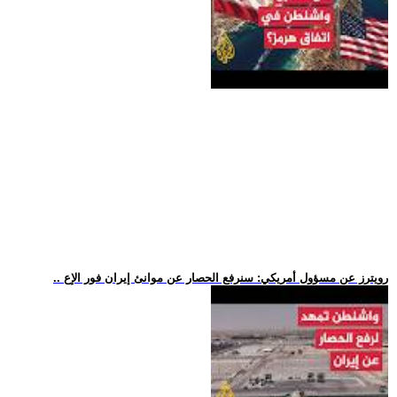
.. رويترز عن مسؤول أمريكي: سنرفع الحصار عن موانئ إيران فور الإع