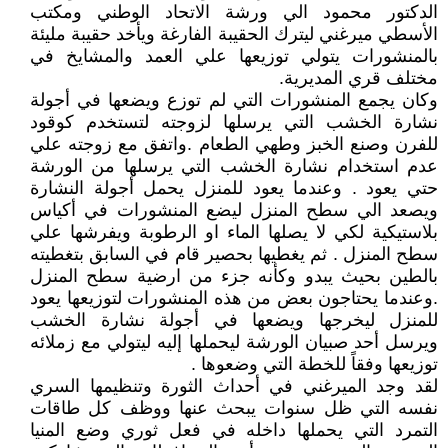
الدكتور محمود الي ورشة الاتحاد الوطني ومكتب
الأسطي ميرغني ليترك الحقيبة الفارغة ويأخد حقيبة مليئة
بالمنشورات يتولي توزيعها علي العمد والمشايخ في
مختلف قري المديرية.
وكان يجمع المنشورات التي لم توزع ويضعها في أجولة
نشارة الخشب التي يرسلها لزوجته لتستخدم كوقود
للفرن وصنع الخبز وطهي الطعام .واتفق مع زوجته علي
عدم استخدام نشارة الخشب التي يرسلها من الورشة
حتي يعود . وعندما يعود للمنزل يحمل أجولة النشارة
ويصعد الي سطح المنزل ليضع المنشورات في أكياس
بلاستيكية لكي لا يصلها الماء او الرطوبة ويفرشها علي
سطح المنزل . ثم يغطيها بحصير قام في السابق بتغطيته
بالطين بحيث يبدو وكأنه جزء من ارضية سطح المنزل
.وعندما يحتاجون بعض من هذه المنشورات لتوزيعها يعود
للمنزل ليخرجها ويضعها في أجولة نشارة الخشب
ويرسل أحد صبيان الورشة ليحملها إليه ليتولي مع زملائه
توزيعها وفقاً للخطة التي وضعوها .
لقد وجد الميرغني في أحداث الثورة وتنظيمها السري
نفسه التي ظل سنوات يبحث عنها ووظف كل طاقات
التمرد التي يحملها داخله في فعل ثوري وضع المنيا