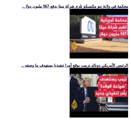
.. محكمة في ولاية نيو مكسيكو تلزم شركة ميتا بدفع 567 مليون دولا
.. الرئيس الأمريكي دونالد ترمب يوقع أمرا تنفيذيا يستهدف ما وصفه