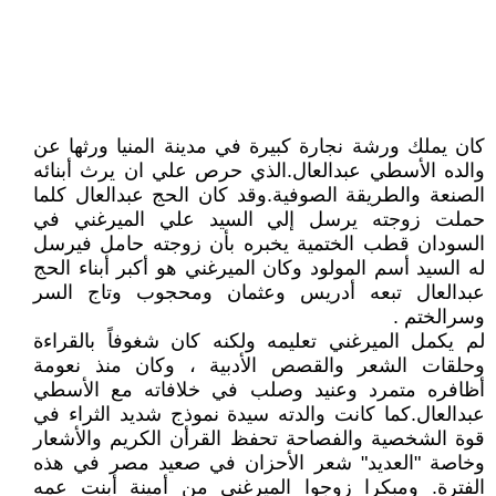
كان يملك ورشة نجارة كبيرة في مدينة المنيا ورثها عن
والده الأسطي عبدالعال.الذي حرص علي ان يرث أبنائه
الصنعة والطريقة الصوفية.وقد كان الحج عبدالعال كلما
حملت زوجته يرسل إلي السيد علي الميرغني في
السودان قطب الختمية يخبره بأن زوجته حامل فيرسل
له السيد أسم المولود وكان الميرغني هو أكبر أبناء الحج
عبدالعال تبعه أدريس وعثمان ومحجوب وتاج السر
وسرالختم .
لم يكمل الميرغني تعليمه ولكنه كان شغوفاً بالقراءة
وحلقات الشعر والقصص الأدبية ، وكان منذ نعومة
أظافره متمرد وعنيد وصلب في خلافاته مع الأسطي
عبدالعال.كما كانت والدته سيدة نموذج شديد الثراء في
قوة الشخصية والفصاحة تحفظ القرأن الكريم والأشعار
وخاصة "العديد" شعر الأحزان في صعيد مصر في هذه
الفترة. ومبكرا زوجوا الميرغني من أمينة أبنت عمه