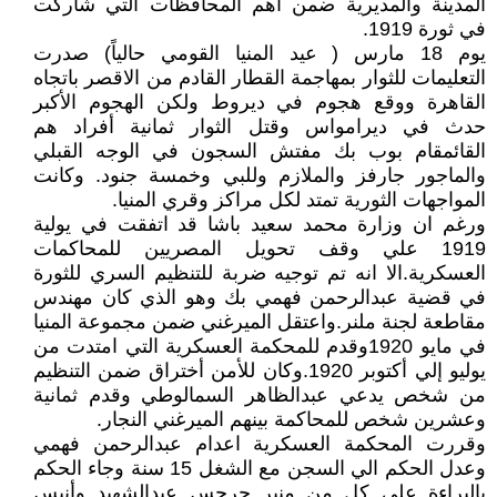
المدينة والمديرية ضمن أهم المحافظات التي شاركت
في ثورة 1919.
يوم 18 مارس ( عيد المنيا القومي حالياً) صدرت
التعليمات للثوار بمهاجمة القطار القادم من الاقصر باتجاه
القاهرة ووقع هجوم في ديروط ولكن الهجوم الأكبر
حدث في ديرامواس وقتل الثوار ثمانية أفراد هم
القائمقام بوب بك مفتش السجون في الوجه القبلي
والماجور جارفز والملازم وللبي وخمسة جنود. وكانت
المواجهات الثورية تمتد لكل مراكز وقري المنيا.
ورغم ان وزارة محمد سعيد باشا قد اتفقت في يولية
1919 علي وقف تحويل المصريين للمحاكمات
العسكرية.الا انه تم توجيه ضربة للتنظيم السري للثورة
في قضية عبدالرحمن فهمي بك وهو الذي كان مهندس
مقاطعة لجنة ملنر.واعتقل الميرغني ضمن مجموعة المنيا
في مايو 1920وقدم للمحكمة العسكرية التي امتدت من
يوليو إلي أكتوبر 1920.وكان للأمن أختراق ضمن التنظيم
من شخص يدعي عبدالظاهر السمالوطي وقدم ثمانية
وعشرين شخص للمحاكمة بينهم الميرغني النجار.
وقررت المحكمة العسكرية اعدام عبدالرحمن فهمي
وعدل الحكم الي السجن مع الشغل 15 سنة وجاء الحكم
بالبراءة علي كل من منير جرجس عبدالشهيد وأنيس