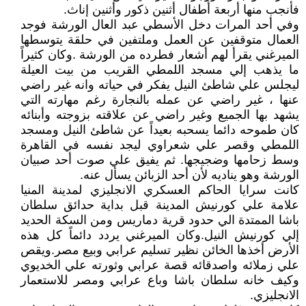
فأنجب منها أربعة أطفال أثنين ذكور وأثنين إناث.
وفي أحد المرات دخل الأسطي عبد العال الورشة فوجد
العمال متوقفين عن العمل وملتفين في حلقة يتوسطها
الميرغني يقرأ لهم أشعار فطرده من الورشة .وكان كثيراً
ما يذهب إلي مسجد اللمطي القريب من بيت العيلة
ليجلس علي شاطئ النيل يفكر في حياته وانه غير راضي
عنها ، غير راضي عن عمله بالنجارة رغم مهارته التي
يشهد بها الجميع وغير راضي عن علاقته بزوجته وأبنائه
كان طموحه دائما يسحبه بعيداً عن شاطئ النيل ومسجد
اللمطي وقصر علي شعراوي ليجد نفسه في القاهرة
وسط زحامها وضجيجها. ثم يفيق علي صوت أحد صبيان
الورشة وهو يناديه لأن أحد الزبائن يسأل عنه.
كانت سرايا الحاكم العسكري الانجليزي لمدينة المنيا
علامة علي كورنيش المدينة قبل بداية حدائق سلطان
باشا الممتدة الي حدود قرية دماريس ومن السكة الحديد
إلي كورنيش النيل.وكان الميرغني يردد دائماً كل هذه
الأرض أخذها الخائن نظير تسليم عرابي وبيع مصر.ويقص
علي زملائه واصدقائه قصة عرابي وثورته علي الخديوي
وكيف خانه سلطان باشا وباع عرابي ومصر للاستعمار
الانجليزي.