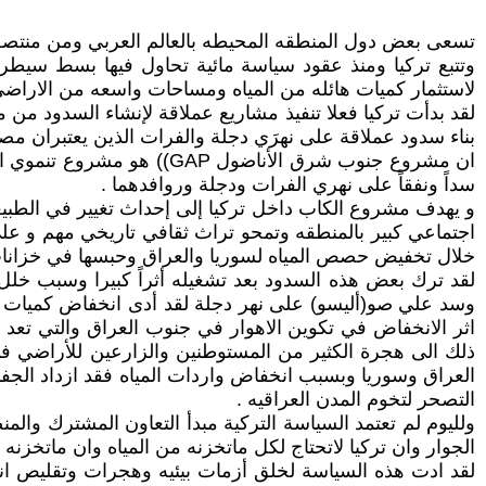
تسعى بعض دول المنطقه المحيطه بالعالم العربي ومن منتصف 
وتتبع تركيا ومنذ عقود سياسة مائية تحاول فيها بسط سيطرتها 
لاستثمار كميات هائله من المياه ومساحات واسعه من الاراض
لقد بدأت تركيا فعلا تنفيذ مشاريع عملاقة لإنشاء السدود
بناء سدود عملاقة على نهرَي دجلة والفرات الذين يعتبران مصد
سداً ونفقاً على نهري الفرات ودجلة وروافدهما .
و يهدف مشروع الكاب داخل تركيا إلى إحداث تغيير في الطبيعة
اجتماعي كبير بالمنطقه وتمحو تراث ثقافي تاريخي مهم و ع
خلال تخفيض حصص المياه لسوريا والعراق وحبسها في خزانات ت
لقد ترك بعض هذه السدود بعد تشغيله أثراً كبيرا وسبب خلل
وسد علي صو(أليسو) على نهر دجلة لقد أدى انخفاض كميات ال
اثر الانخفاض في تكوين الاهوار في جنوب العراق والتي تعد
ذلك الى هجرة الكثير من المستوطنين والزارعين للأراضي 
العراق وسوريا وبسبب انخفاض واردات المياه فقد ازداد الجفا
التصحر لتخوم المدن العراقيه .
ولليوم لم تعتمد السياسة التركية مبدأ التعاون المشترك وال
الجوار وان تركيا لاتحتاج لكل ماتخزنه من المياه وان ماتخزنه
لقد ادت هذه السياسة لخلق أزمات بيئيه وهجرات وتقليص انت