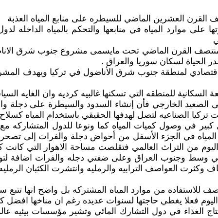
القرن العشرين الماضي للسيطره على منابع المياه العذبة
على موارد المياه في منابعها والتحكم بالمياه الداخله لدول 
ي
 من منتصف القرن الماضي تحت مايسمى مشروع جنوب شرق الان
ر الحياة لسكان سوريا والعراق .
 السكانية للمنطقه التي تسكنها غالبيه كرديه وان الغايه الس
لى الصعيد الخارجي فأن إنشاء السدود والسيطرة على دجلة و
ركيا الصناعيه لتصل لهدفها الحقيقي باستخدام المياه كسلاح ف
 كبير في وصول كميات المياه كما ونوعا للدول المتشاركه مع
مياه في الجزء الأسفل من أحواض دجلة والفرات إلى تصحر أج
 اليوم من التراث العالمي فتقلصت مساحة الاهوار التي كانت
في وسط وجنوب العراق وعلى ضفتي دجله والفرات اضافة لتو
ف وكثرت العواصف الترابيه والرمليه وانتشرت الكثبان الرملي
منصف للاستفاده من موارد المياه المشتركه بل واضح انها تتبع
 اليوم فعلا يغطي حاجتها لسنوات عديده رغم ان مناخها افضل كثي
اج الغذاء في دول التشارك المائي وتشير مؤسسات بيئيه عالم