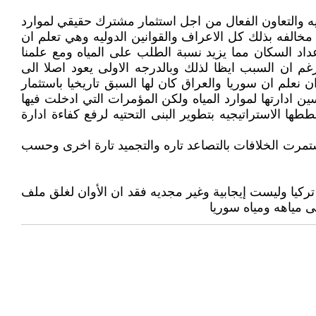
 والتعاون الفعال من اجل استثمار مشترك حقيقي لموارد
يه مخالفه بذلك كل الاعراف والقوانين الدوليه وهي تعلم ان
عداد السكان مما يزيد نسبة الطلب على المياه ومع علمنا
رغم ان السبب ايظا لذلك وبالدرجه الاولى يعود اصلا الى
 نعلم ان سوريا والعراق كان لها السبق تاريخيا باستثمار
ين ادارتها لموارد المياه ولكن المؤمرات التي ادخلت فيها
ها الاستراتيجيه بتطوير البنى التحتيه لرفع كفاءة ادارة
يوما لتملئ خزان أتاتورك واستمرت الخلافات بالتصاعد تاره والتجميد تارة اخرى وحسب
ركيا وليست إيجابية وغير مجديه فقد ان الأوان لغلق ملف
لى مياهه ومياه سوريا