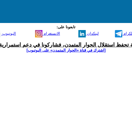
تابعونا على:
لكرام
لينكدإن
الانستغرام
اليوتيوب
ية تحفظ استقلال الحوار المتمدن، فشاركونا في دعم استمرارية 
[اشترك في قناة ‫«الحوار المتمدن» على اليوتيوب]