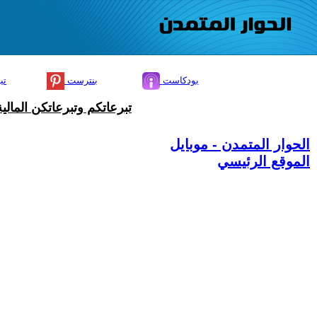
بودكاست
بنترست
تي
تبرعاتكم وتبرعاتكن المال
الحوار المتمدن - موبايل
الموقع الرئيسي