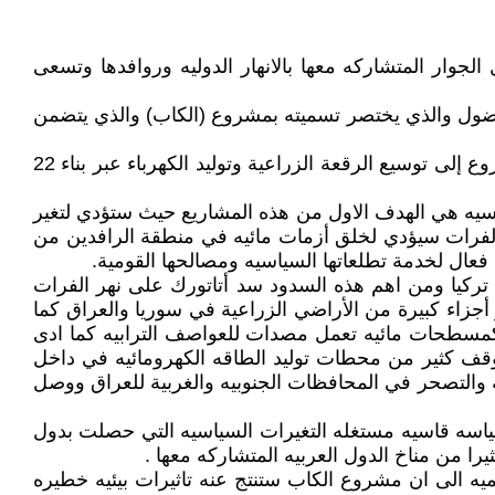
الجوار المتشاركه معها بالانهار الدوليه وروافدها وتسعى
اضول والذي يختصر تسميته بمشروع (الكاب) والذي يتضمن
ان مشروع جنوب شرق الأناضول GAP)) هو مشروع تنموي اقتصادي لمنطقة جنوب شرق الأناضول في تركيا ويهدف المشروع إلى توسيع الرقعة الزراعية وتوليد الكهرباء عبر بناء 22
ياسيه هي الهدف الاول من هذه المشاريع حيث ستؤدي لتغير
الفرات سيؤدي لخلق أزمات مائيه في منطقة الرافدين من
عال لخدمة تطلعاتها السياسيه ومصالحها القومية.
 تركيا ومن اهم هذه السدود سد أتاتورك على نهر الفرات
زاء كبيرة من الأراضي الزراعية في سوريا والعراق كما
 كمسطحات مائيه تعمل مصدات للعواصف الترابيه كما ادى
قف كثير من محطات توليد الطاقه الكهرومائيه في داخل
ه والتصحر في المحافظات الجنوبيه والغربية للعراق ووصل
 سياسه قاسيه مستغله التغيرات السياسيه التي حصلت بدول
را من مناخ الدول العربيه المتشاركه معها .
يه الى ان مشروع الكاب ستنتج عنه تاثيرات بيئيه خطيره