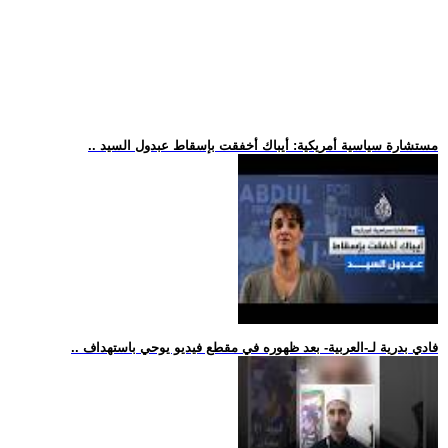
.. مستشارة سياسية أمريكية: أيباك أخفقت بإسقاط عبدول السيد
.. فادي بدرية لـ-العربية- بعد ظهوره في مقطع فيديو يوحي باستهداف