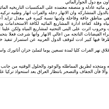
اون مع دول الجوارالمائي
ه عادله و منصفه معتمده على المكتسبات التاريخيه المائيه
ه بالدول المتشاركه وان الانهار دجله والفرات انهار وطنيه ترك
ن هي مناطق جافة وقاحلة ولديها نسبة كبيره في معدل تزايد أ
اه وقلة كفاءة ادارة المشاريع المائيه لكافة الاستخدامات و
 وحروب اثرت على البنى التحتيه لمشاريع المياه ولكن علينا ان
راء الفيضانات الناتجه من اعالي الانهار وانها شرعت فعلا بتحس
رفا فيها كبير ادت لتوقف الدول العربيه عن استمرار تنفيذ خطط
شدة الخلافات قد بدأت تتصاعد بعد قيام تركيا عام 1990بأغلاق نهر الفرات كليا لمدة تسعين 
ه ومتخذه لطريق المماطله والوعود والحلول الوقتيه من جانب ت
 وألا فأن الجفاف والتصحر بانتظار العراق بعد استحواذ تركيا ع