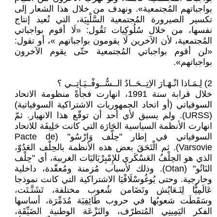
بواجباتهم المُجتمعية». ونهدف من خلال هذا الشعار إلى
تكسير الصيرورة المُجتمعية السَّلْبِيَة، التي تُعيد إنتاج
نفسها، من خلال سُلُوكِيات تَقُول: «لَا أقوم بواجباتي
المُجتمعية، لأن الآخرين لَا يقومون بواجباتهم »، أو تقول:
«لن أقوم بواجباتي المُجتمعية حتّى يقوم الآخرون
بواجباتهم».
2) لِـمَـاذا انْـهََـارَ الاِتِــحَــادُ الــسُّــوفْــيَـاتِــي ؟
خلال قرابة سنة 1991، انهارت فجأةً منظومة الاتحاد
السوفياتي (أو اتحاد الجمهوريات الاشتراكية السوفياتية)
(URSS). ولم يسبق لأي أحد أن توقّع هذا الانهيار. ثمّ
انهارت الأنظمة السياسية الجَارَة التي كانت حَلِيفَة للاتحاد
السوفياتي في إطار "حِلْف وَارْسُو" (Pacte de
Varsovie). ثم الْتَحَقَ بعض هذه الأنظمة بالحِلْف العَدُوّ،
الذي هو الحِلْفُ العَسْكَري للإِمْبِرْيَاليَات الغربية، أي "حِلْف
النَاتُو" (Otan). وذلك لأسباب مُزمنة ومُعقّدة، داخلية
وخارجية. وحتى يُوغُوسْلَافْيَا الاشتراكية التي كانت نموذجا
عَالَمِيًّا لِتَـعَايُش وتَضَامن شُعوب مختلفة، تَشَتَّـتَت،
وسَقَطَت شعوبُها في حروب طَائِفِيَة مُدَمِّرَة، أساسها
الفكر اليَمِينِي المُتطرّف، والنَزْعَة الوطنية الضَيِّقَة،