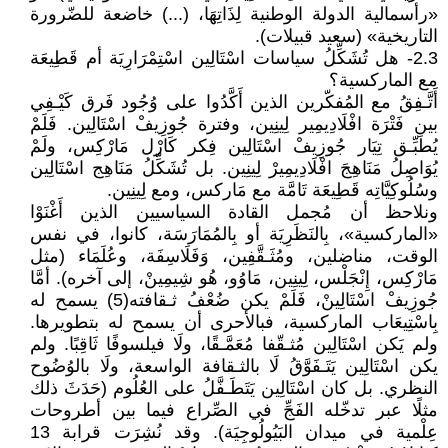
«رأسمالية الدولة الوطنية لِذَاتِهَا، (...) خاضعة للضّرورة
التاريخية» (سعيد قبيلات).
2.3- هل تُشَكِّلُ سياسات اسْتَالِين اسْتِمْرَارِيَة أم قَطِيعَة
مع الماركسية؟
أَتَّـفِقُ مع المُفكّرين الذين أَكَّدُوا على وُجُود فَرق كَيْـفِي
بين فَتْرَة افْلَادِيمِير لِينِين، وفترة جُوزِيفْ اسْتَالِين. فَلَمْ
يُطَبِّـق تِيَار جُوزِيفْ اسْتَالِين فِكر كَارْل مَارْكِس، ولَمْ
يُوَاصِلُ مَنَاهِجَ افْلَادِيمِيرْ لِينِين. بل تُشَكِّلُ مَنَاهِج اسْتَالِين
وسُلُوكِيَّاتِه قَطِيعَة تَامَّة مع مَاركس، ومع لِينِين.
ونلاحظ أن مُجمل القادة السياسيين الذين أَغْنَوْا
«الماركسية»، بِالنَظَرِيَة أو بِالمُمَارَسَة، كانوا، في نفس
الوقت، مناضلين، ومُثَـقَّفِين، وَفَلَاسِفَة، وعُلَمَاء (مثل
مَارْكِس، إِنْجَلْس، لِينِين، مَاوُو، هُو شِيمِينْ، إلى آخره). أمَّا
جُوزِيفْ اسْتَالِينْ، فَلَمْ يكن ضُعْفُ ثـقافته(5) يسمح له
بِاسْتِيعَاب الماركسية، فبالأحرى أن يسمح له بتطويرها.
ولم يَكن اسْتَالِين مُثـقّفا مُعَمَّـقًا، ولَا فيلسوفًا ثَاقِبًا. ولم
يكن اسْتَالِين يَتَـفَوَّقُ لَا بالثـقافة الواسعة، ولَا بالوُضُوح
النظري. بل كان اسْتَالِين يَتَطَـفَّلُ على العُلُوم (حَدَثَ ذلك
مثلًا عبر تدخّله الفَجِّ في الصِّراع فيما بين أطروحات
عِلْمية في ميدان البَيُولُوجِيَة). وقد نُشِرَت قرابة 13