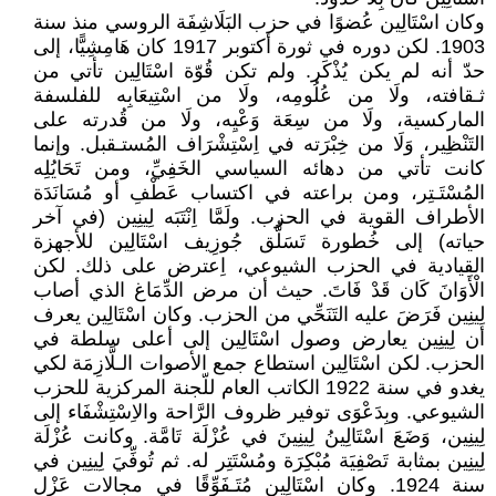
وكان اسْتَالِين عُضوًا في حزب البَلَاشِفَة الروسي منذ سنة
1903. لكن دوره في ثورة أكتوبر 1917 كان هَامِشِيًّا، إلى
حدّ أنه لم يكن يُذْكَر. ولم تكن قُوّة اسْتَالِين تأتي من
ثـقافته، ولَا من عُلُومِه، ولَا من اسْتِيعَابِه للفلسفة
الماركسية، ولَا من سِعَة وَعْيِه، ولَا من قُدرته على
التَنْظِير، وَلَا من خِبْرَته في اِسْتِشْرَاف المُستـقبل. وإنما
كانت تأتي من دهائه السياسي الخَفِيِّ، ومن تَحَايُلِه
المُسْتَـتِر، ومن براعته في اكتساب عَطْفِ أو مُسَانَدَة
الأطراف القوية في الحزب. ولَمَّا اِنْتَبَه لِينِين (في آخر
حياته) إلى خُطورة تَسَلُّق جُوزِيف اسْتَالِين للأجهزة
القيادية في الحزب الشيوعي، اِعترض على ذلك. لكن
الْأَوَانَ كَان قَدْ فَاتَ. حيث أن مرض الدِّمَاغ الذي أصاب
لِينِين فَرَضَ عليه التَنَحِّي من الحزب. وكان اسْتَالِين يعرف
أن لِينِين يعارض وصول اسْتَالِين إلى أعلى سلطة في
الحزب. لكن اسْتَالِين استطاع جمع الأصوات الـلَّازِمَة لكي
يغدو في سنة 1922 الكاتب العام للّجنة المركزية للحزب
الشيوعي. وبِدَعْوَى توفير ظروف الرَّاحة والاِسْتِشْفَاء إلى
لِينِين، وَضَعَ اسْتَالِينُ لِينِينَ في عُزْلَة تَامَّة. وكانت عُزْلَة
لِينِين بمثابة تَصْفِيَة مُبْكِرَة ومُسْتَتِر له. ثم تُوفِّيَ لِينِين في
سنة 1924. وكان اسْتَالِين مُتَـفَوِّقًا في مجالات عَزْل