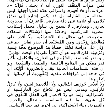
وقبل عرض ما أعرفه، ينبغي أن أبدأ بالاعتراف بما أجهله.
فمن ميزات المثقّف الثوري أنه لَا يخشى قَوْلَ: «لَا
أعرف»، أو «لَا أفهم». واعترافي بعدّة قضايا أجهلها، ليس
استقالة من المُباراة، بل قد يَكون إشارة إلى صِدْق
كلامي، أو علامة على دِقَّة معارفي. فَأعترفُ أن محدودية
تجاربي، ومعارفي، لا تسمح لِي بتناول مجمل إشكالات
النظرية الماركسية، وَخاصّةً منها الإشكالات المتعدّدة
المطروحة في مجال بناء الاشتراكية. ولَا أقدر على
مُعَالَجَتِها بِوَحْدِي. ومن المُسْتَبْعَد أن يقدر نقاش جماعي
أوّلي على دراسة مُجْمَل قضايا هذا الموضوع بدقّة عِلمية
ومُرْضِيَة. لكن المهم هو أن نَتَجَرَّأَ على بَدْءِ البحث العِلْمِيّ،
ولو بقدر مُتواضع، والشُرُوع في التعاون، والتكامل، بأكبر
قدر ممكن من المناهج الدَّقيقة، والعِلْمِية، والنَـقْدِية. ولو
أن هذه المُساهمات الحالية تبقى، بالضّرورة، أَوَّلِيَة، أي
في حاجة إلى مُراجَعَات نـقدية، لِتَـقْوِيمِهَا، أو لإغنائها، أو
لِتَطويرها.
ولَا أقدِّس جُوزيف اسْتَالِين، ولَا افْلَادِيمِيرً لِينِينً، ولَا كَارْلْ
مَارْكِسْ. وهدفي ليس هو الدّفاع عن الماركسية أو
الاشتراكية، وإنما هو ردّ الاعتبار إلى العَقْل النَّـقْدِي في
كل شيء، بما فيه السياسة، والنضال، والحزب،
والنظرية، وبناء الاشتراكية، إلى آخره. فمرجعنا الأساسي،