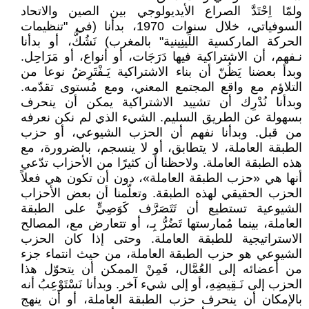
ولمّا اِحْتَدَّ الصراع الأيديولوجي بين الصين والاتحاد
السوفياتي، خلال سنوات 1970، بدأنا (في "تنظيمات
الحركة الماركسية اللِّينِينية" بالمغرب) نَشُكُّ، أو بدأنا
نـفهم، أن الاشتراكية فيها دَرَجَات، أو أنواع، أو مَرَاحِل.
وبدأ بعضنا يَظُنّ أن بناء الاشتراكية يَـفْتَرِضُ نوعا من
التلاؤم مع واقع المجتمع المعني، ومع مُستوى تقدّمه.
وبدأنا نُدْرِك أن تشييد الاشتراكية يمكن أن ينحرف
بسهولة عن الطريق السليم. الشيء الذي لم نكن نعرفه
من قبل. وبدأنا نفهم أن الحزب الشيوعي، أو حزب
الطبقة العاملة، لا يتطابق، أو لا ينسجم، بالضرورة، مع
هذه الطبقة العاملة. ولاحظنا أن كثيرًا من الأحزاب تدّعي
أنها هي «حزب الطبقة العاملة»، دون أن تكون هي فعلاً
الحزب الحقيقي لهذه الطبقة. وتعلّمنا أن بعض الأحزاب
الشيوعية تستطيع أن تَتَصَرَّف كَوَصِيٍّ على الطبقة
العاملة، بينما مُمارستها تَضُرُّ بِـ، أو تتعارض مع، المصالح
الاستراتيجية للطبقة العاملة. وحتى إذا كان الحزب
الشيوعي هو حزب الطبقة العاملة، من حيث انتماء جزء
من أعضائه إلى العُمَّال، فَمِنْ الممكن أن يتحوّل هذا
الحزب إلى نَـقِيضِهِ، أو إلى شيء آخر. وبدأنا نَسْتَوْعِبُ أنه
بالإمكان أن ينحرف حزب الطبقة العاملة، أو أن ينهج