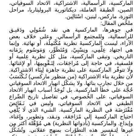
الماركسية، الرأسمالية، الاشتراكية، الاتحاد السوفياتي،
الصين، الطبقة العاملة، ديكتاتورية البروليتاريا، مراحل
الثورة، ماركس، لينين، اسْتَالِين.
ملخّص المقال:
في جوهرها، الماركسية هي نقد شُمُولِي ودَقيـق
للرأسمالية، وللمجتمع الرأسمالي. وعلى خلاف بعض
الآراء، ليست الماركسيةَ نظرية مُكْتَمِلَة، أو نهائية. وإنما
هي اجتهاد عِلْمِي، ونِسْبِيّ، وَمُتَطَوِّر، وَمَوسُوم بِزَمَانه
التاريخي. وتبقى الماركسية، مثل كل نظرية عِلمية أو
فلسفية، في حاجة إلى مُراجَعَات، لِتَـقْوِيمِهَا، أو لإغنائها.
ولَا تتوفّر الماركسية على نظرية جاهزة لِبِنَاء الاشتراكية.
لأن نظرية بناء الاشتراكية (من منظور ماركسي) تُـكْتَسَبُ
من خلال تجارب بنائها. ولا يشكّل انهيار الاتحاد السوفياتي
حُجَّة على خطأ الماركسية. بل تُوجَدُ أسباب انهيار الاتحاد
السوفياتي، على الخُصوص، في تفاصيل تاريخ الصِّراع
الطبقي في الاتحاد السوفياتي، وليس في نَـقَائِصَ
مُفْتَرَضَة في النظرية الماركسية. الشيء الذي لَا يُلْغِي
احتياج الماركسية إلى مُرَاجَعَة، ونـقد، وتطوير، وإغناء،
وإبداع. والماركسية (بأدواتها النظرية) هي مُؤَهَّلة أكثر من
غيرها لِتـفسير هذه التطوّرات بمنهج عقلاني. وتُشَكِّل