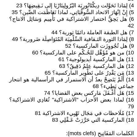
4) لِمَاذا تَحَوَّلت دِيكْتََاتُورِيَة البْرُولِيتَارْيَا إلى نَـقِيضِهَا؟ 23
5) إِنْ اِنْهَارَ الاتحاد السُّوفْيَاتِي، لماذا تَعَاظَمَت الصِّين؟ 35
6) هل يَحِقُّ اختصار الاشتراكية في تَأْمِيم وَسَائِل الانتاج؟
42
7) هل الطبقة العاملة دائمًا ثورية؟ 44
8) لِمَاذا الثورة الثـقافية السِّلْمِيَة المُتَوَاصِلَة ضَرورية؟ 49
9) هل تُجُووِزَت الماركسية؟ 52
10) من هو مُؤَهَّل للحُـكْمِ على الماركسية؟ 60
11) هل الماركسية أيديولوجية؟ 61
12) هل الماركسية عِلمٌ دَقِيقٌ؟ 63
13) مَن يَقْدِرُ على تَطْوِير الماركسية؟ 65
14) أَلَمْ يَتَضِحْ بعدُ أن الاستمرار في الرأسمالية هو انتحار
جماعي بَطِيء؟ 68
15) هَل أَغْـفَلَ مَاركس بعض القضايا؟ 74
16) لماذا بعض الأحزاب "الاشتراكية" تُعَادِي الاشتراكية؟
79
17) مُلَاحظات في مَجَال تَهْيِيء الاشتراكية 81
18) الماركسية التي حَرَّرَتْ عَـقْلِي 83
الكلمات المَفَاتِيح (mots clefs):