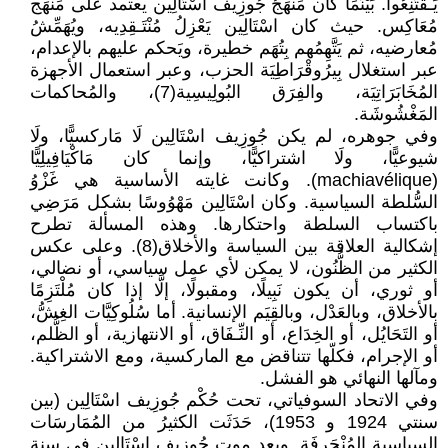
يَـقْتَنِعُوا. بَيْنَمَا كان مَنْهَجُ جُوزِيفْ اسْتَالِين يعتمد على مَنْهَج
مُعَاكِس. حيث كان اسْتَالِين يَعْزِلُ مُنْتَـقِدِيه، ويُهَمِّشُ
مُعارضيه، ثم يَتَّهِمُهم بِتُهَم خطيرة، ويَحكم عليهم بالإعدام،
عبر استغلال بِيرُوقْرَاطِيَة الحزب، وعبر استعمال الأجهزة
المُخَابَرَاتِيَة، والفِرَق البُولِيسِية(7)، والمُحاكمات
المَغْشُوشَة.
وفي جوهره، لم يكن جُوزِيف اسْتَالِين لَا مَاركسيًّا، ولَا
شيوعيًّا، ولَا اشتراكيًّا، وإنما كان مَاكْيَافِيلِيًّا
(machiavélique). وكانت غايته الأساسية هي غَزْوُ
السُّلطة السياسية. وكان اسْتَالِين مَهْوُوسًا بشكل مَرَضِي
باكتساب السلطة واحتكارها. وهذه المسألة تطرح
إشكالية العلاقة بين السياسة والأخلاق(8). وعلى عكس
الكثير من الظُّنُون، لا يمكن لأي عمل سياسي، أو نضالي،
أو ثوري، أن يكون نَبِيلًا، ومقبولًا، إلَّا إذا كان مُلْتَزِمًا
بالأخلاق، وبالعَدْل، وبالقِيَم الإنسانية. أما سُلُوكِيَّات الغِشُّ،
أو التَحَايُل، أو الخِدَاع، أو النِّـفَاق، أو الانتهازية، أو الظُّلم،
أو الإجرام، فكلّها تتناقض مع الماركسية، ومع الاشتراكية.
ومآلها النهائي هو الفشل.
وفي الاتحاد السوفياتي، تحت حُكْم جُوزِيف اسْتَالِين (بين
سنتي 1924 و 1953)، حَدَثَت الكثيرُ من المُمَارسَات
السياسية المُنْحَرِفَة. وبعد موت جُوزِيف اسْتَالِين في سنة