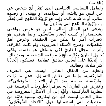
مُنَاقِضَة).
والعامل السياسي الأساسي الذي يُمَيِّز أيّ شخص عن
آخر، ليس هو لِبَاسُه، أو شَواهده، أو مِهنته، أو رَصيده
المالي، أو ما شابه ذلك، وإنما هو نَوْعِيَةُ المَنَاهِج التي يُفكّر
بها، وَنَوْعِيَة المَنَاهج التي يَشْتَـغِلُ بها.
وهدفي في المقال الحالي، ليس هو عرض مواقفي
الشخصية، أو كسب أَنْصَار سيَّاسيِّين. وإنما هدفي، هو
الاقتراب أكثر ما يمكن من الحقيقة، وعرض أهمّ
المُعْطَيَات، وطرح الأسئلة الضرورية، ولو كانت مُحْرِجَة.
وأترك المجال للقارئ لكي يتساءل هو نفسه، ولكي
يُحاول القارئ بِحُرِّيَة بَلْوَِرَةَ مواقفه الشخصية. وبعد ذلك،
إن إِتَّحَدْنَا على أساس حقائـق عقلانية، فسيكون إتِّحَادُنا
أكثر صَلَابة، وفعالية.
والغاية من المقال الحالي، ليست هي التعريف
بالماركسية، وإنما هي نقاش التساؤل: «هل مَا زَالت
الماركسية صالحة بعد انْهِيَار الاتحاد السُّوفياتي؟».
وأفترض في القارئ أنه يعرف الأطروحات الرئيسية في
النظرية الماركسيةَ. وَأُنَبِّه إلى أن الأفكار المعروضة في
المقال الحالي ليست كلّها من ابتكاري. ونسبة هامّة من
المعطيات التي استعملتُها حول "الاتحاد السُّوفْيَاتِي"،