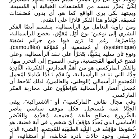
لِكَيْ يُحَرِّر نفسه من المُعتـقدات الخيالية أو المُسبقة.
ويجتهد لكي يرى الواقع كما هو. أي بدون مُعتـقدات
مُسبقة. فَيَغْدُو هذا الفكر قادرًا على التقدم.
ومن زاوية التعامل مع الرأسمالية، ينـقسم أيضًا الفكر
البشري إلى نوعين: نوع أوّل مُعَوَّق، يخضع للرأسمالية،
ويُنَاصِرُها، رغم مَا يَرَى فيها من جرائم نَسَقِيَة
(systémique)، أو مُجتمعية، أو مُمَوَّهَة (camouflés).
ونوع ثان سليم نِسْبِيًّا، يَتَجَرَّأُ على نـقد الرأسمالية، وعلى
فضح جَرائمها المُجتمعية، وعلى الطموح إلى التحرر منها.
والفكر الماركسي هو من أَهَمِّ المدارس الفكرية، النَّادِرَة
جِدًّا، التي تنتـقد الرأسمالية، وتُـقدّم نَـقْدًا شَاملا لِمُجمل
المُجتمع الرأسمالي (الوطني، والعالمي). لذلك نُلاحظ أن
مُجمل أنصار الرأسمالية يَتَوَاطَؤُون على محاربة الفكر
الماركسي.
وفي مجال نقاش "الماركسية"، أو "الاشتراكية"، يبقى
الحِيَّادُ شبه مُستحيل. فكل موقف سياسي يناصر
بالضَّرورة مصالح طَبقة مُجتمعية مُحَدَّدة. والعُنْصُر
الأساسي الذي يُحَدِّدُ مَوْقِفَ أيّ شخص، في أية قضية، هو
خُصُوصًا مَوْقِعُه في البِنْيَة الطَبَقِيَة للمُجتمع. (الشيء الذي
لا ينـفي وجود حالات نادرة مُخالفة، أو استثنائية، أو