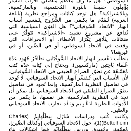
السوفياتي؟ هل مَا زَال معظم مناضلي أحزاب اليسار
يُؤْمِنُون حقيقةً بالثورة المُجتمعية، وبالماركسية،
وبالاشتراكية؟ هل توجد كِتَابَات ومراجع نظرية (باللغة
العربية) تُـقدّم ما يكـفي من الشُّرُوح لِتَـفسير أسباب
انهيار "الاتحاد السّوفياتي"؟ هل القِوَى السياسية التي
تُدافع عن مشروع تشييد «الاشتراكية» تَتَوَفَّرُ على
ضَمَانَات لِتَلَافِي تِكْرَار الأخطاء، أو الانحرافات، التي
وقعت في الاتحاد السوفياتي، أو في الصِّين، أو في
غيرهما؟
يتطلَّب تَـفْسِير انهيار الاتحاد السُّوفْيَاتِي تَظَافُرُ جُهُود عِدّة
عُلَمَاء بَاحِثين (ماركسيين). ويحتاج إلى كِتابة عدّة كتب
مُعَمَّـقَة عن تطوّر الصراع الطبقي في الاتحاد السُّوفياتي.
لأن الأسباب التي تُـفسِّر انهيار الاتحاد السوفياتي، لَا تُوجد
في تفاصيل النظرية الماركسية، وإنما تُجود في تفاصيل
تطوّر الصراع الطبقي في الاتحاد السوفياتي. بل يمكن أن
نجد في النظرية الماركسية، هي نفسها، ما يكفي من
الأدوات النظرية لتَـقْـيِـيم وَنَـقْد تجارب الاتحاد السوفياتي
والصّين.
وكانت كُتب ودراسات شَارْل بِيطَلْهَايِمْ (Charles
Bettelheim)(1)، حول الاتحاد السوفياتي [وكذلك الصِّين]،
مُعمّقة، ومُفيدة. ودرس بِيطَلْهَايْم فيها إشكالات بناء