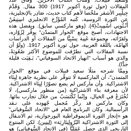
وسعيد قبيلات، ومئات الكُتّاب الآخرين. وفاق عدد
المقالات (حول ثورة أكتوبر 1917) 300 مقال. وَقَدَّمَ
جِيلْبِير الأشقر ملخّصا لأهم كتاب حديث، صَادِر بالإنجليزية،
عن الثورة الروسية، كَتبه المُؤَرِّخ الانجليزي اسِتِيفَنْ
أَنْـتُونِي اسْمِيثْ(4). (وهو ماركسي سابق). وبفضل هذه
الاجتهادات، أصبح موقع ”الحوار المتمدّن“ يوفِّر لِزُوّاره،
ولقرّائه، مجموعة غَنِية نِسْبِيًّا من المقالات أو الدراسات
الهامّة، باللُّغَة العربية، حول ثورة أكتوبر 1917. (ولَوْ أن
نسبة المقالات التي تطرّقت للموضوع الأكثر صُعُوبَةً،
والذي هو أسباب "انهيار الاتحاد السوفياتي"، بَـقِيَت قليلة
جدًّا).
ومِمَّا شرحه مثلًا سعيد قبيلات في موقع "الحوار
المتمدن"، أن الماركسية لَا تتوفّر على نظرية جاهزة لِبِنَاء
الاشتراكية. وأن ماركس لم يضع تصوّرًا لِبِنَاء الاشتراكية.
لأن معرفة بناء الاشتراكية (من منظور ماركسي)، لَا
تُخْتَرَعُ في الخيال، وإنّما تُكْتَسَبُ من خلال تجارب بنائها.
وكان ماركس قد ركّز مُجمل جُهوده على نـقد
الرأسمالية. وكان البرنامج العام في "الاتحاد السُّوفياتي"
هو «إنجاز الثورة الديموقراطية البورجوازية، ثم الانتـقال
إلى الثورة الاشتراكية البْرُولِيتَارِيَة» (لِينِين). لكن المنتوج
التاريخي الذي حصل عَمَلِيًّا (في الاتحاد السُّوفياتي) هو