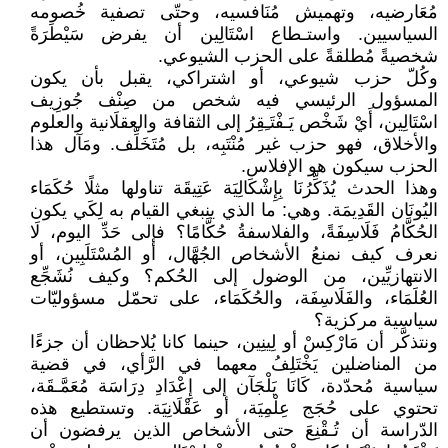
مُعَارضيه، وتهميش مُنَافسيه، وحتّى تصفية خُصومه
السياسيين. واستـطاع اسْتَالِين أن يفرض سَيْطَرَةً
شخصيةً مُطلقةً على الحزب الشيوعي.
وكُلّ حزب شيوعي، أو اشتراكي، يقبل بأن يكون
المسؤول الرئيسي فيه شخص من صِنْف جُوزِيف
اسْتَالِين، أَيْ شَخْص يَـفْتَـِقِرُ إلى الثقافة والعقلَانية والعلوم
والأخلاق، فهو حزب غير مُنْتَبِه، بل مُتَخَلِّف. ومَآل هذا
الحزب سيكون هو الإفلاس.
وهذا الحدث يُذَكِّرُنَا بِإِشْكَالِيَة عَتِيقَة تناولها مثلًا حُكَمَاء
اليُونَان القَدِيمَة. وهي: ما الذي ينبغي القيام به لِكَي يكون
الحُكَّامُ فَلَاسِفَةً، والفلاسفةُ حُكَّامًا؟ فإلى حَدِّ اليوم، لَا
نعرف كيف نمنعُ الأشخاص الجُهَّال، أو المُسْتَلَبِين، أو
الانتهازيِّين، من الوضول إلى الحُكم؟ وكيف نُشَجِّع
العُلَمَاء، والفَلَاسِفَة، والحُكَمَاء، على تحمّل مسؤوليّات
سياسية مركزية؟
ونتذكَّر أن مَارْكِسْ أو لِينِين، حينما كانا يُلاحظان أن جزءًا
من المناضلين يَخْتَلِفُ معهما في الرَّأي، في قضية
سياسية مُحدّدة، كَانَا يَلْجَآن إلى إِعْدَادِ دِرَاسَة مُعَمَّـقَة،
تحتوي على حُجَج عِلْمِيَة، أو عَقْلَانِيَة. وتستطيع هذه
الدّراسة أن تُـقْنِعَ حتى الأشخاص الذين يرفضون أن