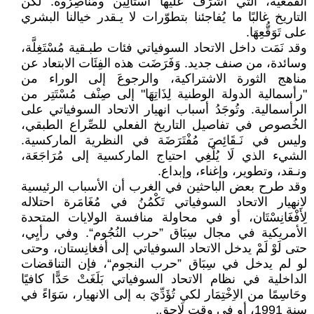
القمعية، التي أَشْرَفَ عليها اسْتَالِين ومُنَاصِرُوه. لكن
التاريخ غالبًا ما يُفاجئنا بتطوّرات لا يـقدر خيالنا البشري
على تَوَقُّعِهَا.
وقد نَمَت داخل الاتحاد السوفياتي فئات طبـقية مُسْتَغِلَّة،
وسائدة، من صنف جديد. وَفَرَضَت هذه الفِئَات الابتعاد عن
مناهج الثورة الاشتراكية، والرجوعَ إلى الوراء من
"رأسمالية الدولة الوطنية لِذَاتِهَا" إلى صِنْف مُسْتَتِر من
الرأسمالية. وتُوجَدُ أسباب انهيار الاتحاد السوفياتي على
الخُصوص في تفاصيل التاريخ الفعلي للصِّراع الطبقي،
وليس في نَـقَائِصَ مُفْتَرَضَة في النظرية الماركسية.
الشيء الذي لَا يُلْغِي احتياج الماركسية إلى مُرَاجَعَة،
ونـقد، وتطوير، وإغناء، وإبداع.
وقد طرح بعض الباحثين في الغرب أن الأسباب الرئيسية
لانهيار الاتحاد السوفياتي تَكْمُنُ في مُغَامَرة احتلاله
لِأَفْغَانِسْتَان، أو في محاولة منافسة الولايات المتحدة
الأمريكية في مجال سِبَاق ”حرب النُجُوم“. وفي رأيِي،
حتى لَوْ لَمْ يدخل الاتحاد السوفياتي إلى أفغانِستان، وحتى
لو لم يدخل في سِبَاق ”حرب النجوم“، فإن التناقضات
الداخلية في نظام الاتحاد السوفياتي بَلَغَتْ حَدًّا كافيًا
وحَاسِمًا من الاِخْتِمَار لكي تُؤَدِّيَ به إلى الانهيار، سَوَاءً في
سنة 1991، أو في وقت لَاحق.