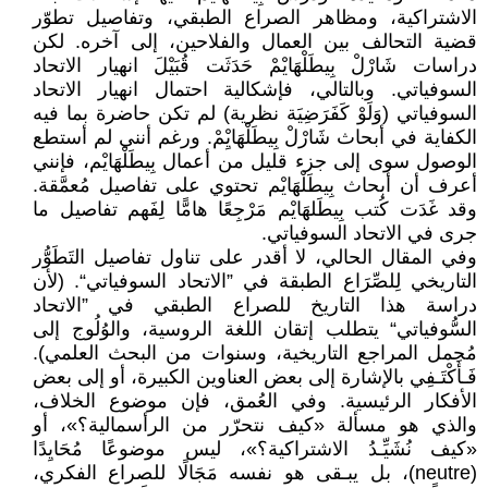
الاشتراكية، ومظاهر الصراع الطبقي، وتفاصيل تطوّر
قضية التحالف بين العمال والفلاحين، إلى آخره. لكن
دراسات شَارْلْ بِيطَلْهَايْمْ حَدَثَت قُبَيْلَ انهيار الاتحاد
السوفياتي. وبالتالي، فإشكالية احتمال انهيار الاتحاد
السوفياتي (وَلَوْ كَفَرَضِيَة نظرية) لم تكن حاضرة بما فيه
الكفاية في أبحاث شَارْلْ بِيطَلْهَايِْمْ. ورغم أنني لم أستطع
الوصول سوى إلى جزء قليل من أعمال بِيطَلْهَايْم، فإنني
أعرف أن أبحاث بِيطَلْهَايْم تحتوي على تفاصيل مُعمَّقة.
وقد غَدَت كُتب بِيطَلهَايْم مَرْجِعًا هامًّا لِفَهم تفاصيل ما
جرى في الاتحاد السوفياتي.
وفي المقال الحالي، لا أقدر على تناول تفاصيل التَطَوُّر
التاريخي لِلصِّرَاع الطبقة في ”الاتحاد السوفياتي“. (لأن
دراسة هذا التاريخ للصراع الطبقي في ”الاتحاد
السُّوفياتي“ يتطلب إتقان اللغة الروسية، والوُلُوج إلى
مُجمل المراجع التاريخية، وسنوات من البحث العلمي).
فَـأَكْتَـفِي بالإشارة إلى بعض العناوين الكبيرة، أو إلى بعض
الأفكار الرئيسية. وفي العُمق، فإن موضوع الخلاف،
والذي هو مسألة «كيف نتحرّر من الرأسمالية؟»، أو
«كيف نُشَيِّـدُ الاشتراكية؟»، ليس موضوعًا مُحَايِدًا
(neutre)، بل يبـقى هو نفسه مَجَالًا للصراع الفكري،