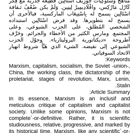
مناهج وسُلُوكِيَّات جُوزِيفْ اسْتَالِين قَطِيعَة جذرية مع فِكر
كَارْل مَارْكِس، وافْلَادِيمِيرْ لِينِين. وَلَمْ يكن ضُعْفُ ثـقافة
اسْتَالِين يسمح له بِاسْتِيعَاب الماركسية، فبالأحرى أن
يسمح له بتطويرها. وقد فرض اسْتَالِين استبداده
الشخصي المُطلق، على الحزب الشيوعي، وعلى
المجتمع. ومارس الكثير من الأخطاء والجرائم. وحَرَّف
أطروحة «ديكتاتورية البروليتاريا». وحوّل الحزب
الشيوعي إلى نقيضه. الشيء الذي هَيَّأَ شروط انهيار
الاتحاد السوفياتي.
Keywords:
Marxism, capitalism, socialism, the Soviet -union-,
China, the working class, the dictatorship of the
proletariat, stages of revolution, Marx, Lenin,
Stalin.
Article Summary:
In its essence, Marxism is an inclusif and
meticulous critique of capitalism and capitalist
society. Unlike some opinions, Marxism is not
complete´-or-definitive. Rather, it is scientific
studiousness, relative, progressive, and marked by
its historical time. Marxism, like any scientific´-or-