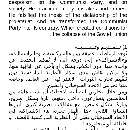
despotism, on the Communist Party, and on
society. He practiced many mistakes and crimes.
He falsified the thesis of the dictatorship of the
proletariat. And he transformed the Communist
Party into its contrary. Which created conditions for
the collapse of the Soviet -union-.
1) تـــقــديـم وتـــنــبــيــه
تُوجد ارتباطات عميقة بين «الماركسية»، و«الرأسمالية»،
و«الاشتراكية»، إلى درجة أنه، لَا يُمكننا الحديث عن
واحدة منها، دون الكلام، بشكل أو بآخر، عن البَاقِيَة منها.
ولا يمكن نقاش مدى سَدَاد النَّظرية الماركسية دون
تَـقْيِيم تجارب الثورات "الاشتراكية" عبر العالم، وخاصة
منها تجربتي الاتحاد السوفياتي والصِّين.
ومِن خلال تجاربي النضالية، لاحظتُ أن نسبة هامّة من
المناضلين يتصارعون، داخل ذهنهم، تارةً بشكل صريح،
وتارةً بشكل غامض، مع تَسَاؤُلَات نظرية كبرى. أبرزها
التساؤل التَّالي: «هل اِنْهِيَار تجربة بناء الاشتراكية في
الاتحاد السوفياتي يَعْنِي أن النظرية الماركسية نَاقِصَة، أو
خاطئة، أو مُتَجاوزة»؟