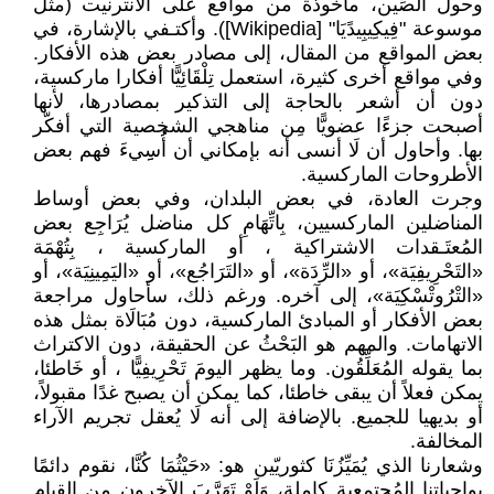
وحول الصِّين، مأخوذة من مواقع على الأنترنيت (مثل
موسوعة "فِيكِيبِيدًيَا" [Wikipedia]). وأكتـفي بالإشارة، في
بعض المواقع من المقال، إلى مصادر بعض هذه الأفكار.
وفي مواقع أخرى كثيرة، استعمل تِلْقَائِيًّا أفكارا ماركسية،
دون أن أشعر بالحاجة إلى التذكير بمصادرها، لأنها
أصبحت جزءًا عضويًّا مِن مناهجي الشخصية التي أفكّر
بها. وأحاول أن لَا أنسى أنه بإمكاني أن أُُسِِيءَ فهم بعض
الأطروحات الماركسية.
وجرت العادة، في بعض البلدان، وفي بعض أوساط
المناضلين الماركسيين، بِاتِّهَامِ كل مناضل يُرَاجِع بعض
المُعتَـقدات الاشتراكية ، أو الماركسية ، بِتُهْمَة
«التَحْرِيفِيَة»، أو «الرِّدَة»، أو «التَرَاجُع»، أو «اليَمِينِيَة»، أو
«التْرُوتْسْكِيَة»، إلى آخره. ورغم ذلك، سأحاول مراجعة
بعض الأفكار أو المبادئ الماركسية، دون مُبَالَاة بمثل هذه
الاتهامات. والمهم هو البَحْثُ عن الحقيقة، دون الاكتراث
بما يقوله المُعَلِّقُون. وما يظهر اليومَ تَحْرِيفِيًّا ، أو خَاطئا،
يمكن فعلاً أن يبقى خاطئا، كما يمكن أن يصبح غدًا مقبولاً،
أو بديهيا للجميع. بالإضافة إلى أنه لَا يُعقل تجريم الآراء
المخالفة.
وشعارنا الذي يُمَيِّزُنَا كثوريّين هو: «حَيْثُمَا كُنَّا، نقوم دائمًا
بواجباتنا المُجتمعية كاملة، وَلَوْ تَهَرَّبَ الآخرون من القيام