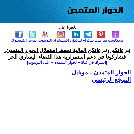
تابعونا على:
بودكاست
بنترست
تيلكرام
لينكدإن
الانستغرام
اليوتيوب
التويتر
الفيسبوك
تبرعاتكم وتبرعاتكن المالية تحفظ استقلال الحوار المتمدن،
فشاركونا في دعم استمرارية هذا الفضاء اليساري الحر
[اشترك في قناة ‫«الحوار المتمدن» على اليوتيوب]
الحوار المتمدن - موبايل
الموقع الرئيسي