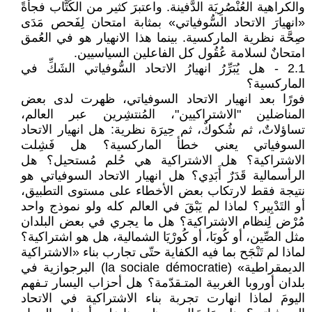
والكراهية العُنْصُرِيَة الدَّفينة. واعتبرَ كثير من الكُتَّاب فجأةً
«انهيارَ الاتحاد السُّوفياتي» بمثابة امتحان لِفَحص مَدَى
صِحَّة نظرية الماركسية. بينما هذا الانهيار هو في العُمق
امتحانٌ لسلامة عُقُول كل الفاعلين السياسيين.
2.1 - هل يُبَرِّرُ انهيارُ الاتحاد السُّوفياتي الشَكِّ في
الماركسية؟
فورًا بعد انهيار الاتحاد السوفياتي، ظهرت لدى بعض
المناضلين "الاشتراكيين"، المُنتشِرين عبر العالم،
تساؤلاتٌ، ثم شُكوكٌ، ثم حِيرَة نظرية: هل انهيار الاتحاد
السوفياتي يعني خطأ الماركسية؟ هل فَشِلت
الاشتراكية؟ هل الاشتراكية هي حُلم مُستحيل؟ هل
الرأسمالية قَدَرٌ أَبَدِي؟ هل انهيار الاتحاد السوفياتي هو
نتيجة فقط لارتكاب بعض الأخطاء على مستوى التطبيق،
أو التَدْبِير؟ لماذا لم يَبْقَ في العالم كله ولو نموذج واحد
مُرْض لِنظام الاشتراكية؟ هل ما يجري في بعض البلدان
مثل الصِّين، أو كُوبَا، أو كُورْيَا الشمالية، هل هو اشتراكية؟
لماذا لم تَنْجَح بما فيه الكفاية حتّى تجارب بناء «الاشتراكية
الديمقراطية» (la sociale démocratie) البرجوازية في
بلدان أوروبا الغربية المتـقدّمة؟ هل أحزاب اليسار تـفهم
اليومَ لماذا انهارت تجربة بناء الاشتراكية في الاتحاد