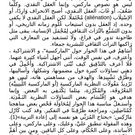
ليس هو نصوص ماركس، وإنما العقل النقدي. وكلّما
ضَعُفَ، أو غَابَ، العقل النـقدي، أصبح الانحراف وَارِدًا، أو
الاِسْتِلَاب (aliénation) مُحْتَمَلًا. لكن العقل النقدي لا يكفي
وحده. إذ العقل بدون استيعاب عُلُوم زمانه التاريخي، أو
بدون التَشَبُّع بالتُرَاث الثـقافي لِمُجْمَل الإنسانية، يبقى مثل
طاحونة تدور في فراغ، ولَا تَستـفيد من المعارف التي
رَاكمها التراث الثقافي للبشرية جمعاء.
أُسَاهِمُ في هذا الحوار حول "الماركسية"، و الاشتراكية ،
وأعترف، في نفس الوقت، أنني أجهل أشياء كثيرة عنهما.
فَلَا أعرف بالتَدْقِيق كيف تُبْنَى الاشتراكية. وَأَحْمِلُ في
ذهني تساؤلات كثيرة حول مضمونها، وشكلها، وأساليبها،
وطُرُق تَشْيِيدِها. والهدف من مساهمتي هاته، ليس هو
تَرْدِيدُ مَقُولَات النظرية الماركسية (أو الماركسية اللِّينِينِيَّة)
المَعْرُوفَة، والمُكَرَّرَة، مِثلما يَكْتَـفِي به البعض. وإنما
هدفي هو اِقْتْسَام بعض التساؤلات النظرية النَـقْدِيَة.
وأستـغلّ مناسبة هذا الحوار لِمُحَاوَلَة فَحْصِ بعض مناهجنا
كَمُنَاضِلِين، ومراجعة طُرُقِـنَا في التفكير. وقد كتب كَارْل
مَارْكِس: «يحتاج المُرَبِّي هو نفسه إلى إعادة التربية»(1).
وهذه المقولة تنطبق عليَّ، وعليك، وعلى ماركس، وعلى
الأساتذة، وعلى الحُكّام، وعلى كل الباقين. ومن بين أَهَمِّ