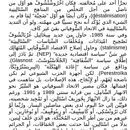
تجرَّأ أحد على مُخالفته. فكان اخْرُوشْتْشُوفْ هو أوّل من
ناضل من أجل التخلّص من المناهج السْتَالِينِية
(déstalinisation)، وكان أيضًا هو أوّل "ضَحِيَّة" لِمَا قام به.
الشيء الذي يُؤَكِّد أنه نجح نسبيًّا في مهمّته. ولو أن التنديد
بالسْتَالِينِية في الاتحاد السُّوفياتي بقيَ غير كَاف.
وفي سنة 1985، حاول من جديد مِيخَائِيل غُرْبَاتْشُوفْ
تَصْحِيح امْتِدَادَات ومُخَلَّفَات السِّيَاسات "السْتَالِينِيَة"
(stalinisme). وحاول إصلاح الاقتصاد السُّوفْيَاتِي المُتَهَالِك
عبر سَنِّ "سياسة اقتصادية جديدة" (NEP). ثمّ بَادَرَ إلى
إطْلَاق سياسة "الشَّفَافِيَة" (الجْلَاسْنُوسْتْ، Glasnost).
ودَافَع عن سياسة "إِعَادَة الهَيْكَلَة" (البِيرِيسْتْرُوِيْكَا،
Perestroïka). لكن أجهزة الحزب الشيوعي لم تكن
ناضجة لِفَهْمِ، أو لِإِنْجَاح، هذه الإصلاحات. بل سَاهمت في
إفشالها. فكان مصير الاتحاد السوفياتي هو السَّيْرُ نحو
الانهيار الشَّامِل، بين قرابة سنتي 1989 و 1991. ورغم
ذلك، مَا زال الانْبِهَارُ بِجُوزِيفْ اسْتَالِين، أو تَمْجِيد شخصيته،
قويَّيْن إلى حدّ اليوم، لدى بعض مناضلين اليسار. ورُبَّما لَوْ
كان تَرُوتْسْكِي، أو كَامِينْيِيفْ، أو زِينُوفْيِيفْ، أو بُوخَارِين، أو
غيرهم من بين أطر الحزب المُحَنَّكَة، هو الذي خَلَفَ لِينين،
بدلًا من اسْتَالِين، لَمَا حدثت بعض الحَمَاقَات، أو الجرائم