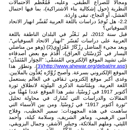
ومجالًا للصراع الطبقي. وعليه، فَمُعْظَم الاحتمالات
النظرية (حول إشكالية بناء الاشتراكية)، بما فيها احتمال
الفشل، أو النجاح، تبقى وَارِدَة.
2.2- هل تُوجَدُ دراسات باللغة العربية تُفَسِّر انهيار الاتحاد
السوفياتي؟
قبل سنة 2012، لم نَـعْثُر في البلدان الناطقة باللغة
العربية على دراسات تُفسّر "انهيار الاتحاد السوفياتي".
وبعد مجيء المناضل رِزْكَارْ عَقْرَاوِي(2) (وهو من مناضلي
اليسار في كُرْدِسْتَان العراق)، أَقْدَمَ مع بعض أصدقاءه
على تشيِيد الموقع الإلكتروني المُسَمَّى: ”الحِوَار المُتَمَدِّن“
(
http://www.ahewar.org/debat/nr.asp)(3
). وتطوّر هذا
الموقع الإلكتروني بسرعة. وأصبح زُوَّارُه يُعَدُّون بالملايين.
وغدى أكبر موقع إلكتروني ثـقافي في العالم يستعمل
اللغة العربية. وبِمُنَاسَبة الذكرى المِئَوِيَة لانطلاق ثورة
أكتوبر 1917 في رُوسْيَا، نشر هذا الموقع عددا مُهِمًّا من
المقالات والدراسات التي تُشَارِك في محاولة تحليل
”ثورة أكتوبر 1917“ في رُوسْيَا. ومن بين الأسماء التي
ساهمت في هذه المجهودات: سمير الخطيب، وفلاح
أمين الرهيمي، وماهر الشريف، وسلامة كيلة، وأحمد
الليثي، وملهم الملائكة، وجيلبر الأشقر، وجمال البزويقي،