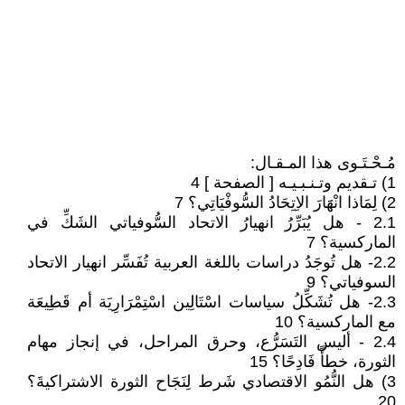
مُـحْـتَـوى هذا المـقـال:
1) تـقديم وتـنـبـيـه [ الصفحة ] 4
2) لِمَاذا انْهََارَ الاِتِحَادُ السُّوفْيَاتِي؟ 7
2.1 - هل يُبَرِّرُ انهيارُ الاتحاد السُّوفياتي الشَكِّ في
الماركسية؟ 7
2.2- هل تُوجَدُ دراسات باللغة العربية تُفَسِّر انهيار الاتحاد
السوفياتي؟ 9
2.3- هل تُشَكِّلُ سياسات اسْتَالِين اسْتِمْرَارِيَة أم قَطِيعَة
مع الماركسية؟ 10
2.4 - أليس التَسَرُّع، وحرق المراحل، في إنجاز مهام
الثورة، خطأً فَادِحًا؟ 15
3) هل النُّمُو الاقتصادي شَرط لِنَجَاح الثورة الاشتراكيةَ؟
20