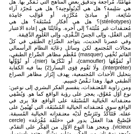
مَهامِّنَا، مُراجعة وتدقيق بعض المناهج التي نُـفكّر بها. هل
هي سَلِيمة؟ هل هي أَيْدِيُولُوجِية؟ هل هي مُجرّد آراء
شَائِعة، أو مبادئ مُكَرَّرَة، أو قَوَالِب جَامِدَة
(stéréotypes)؟ هل هي أفكار مُسْبَقَة؟ هل هي
مُعتـقدات غير مُثْبَتَة؟ إلى آخره. وغَايَتُنَا هي إعادة الاعتبار
إلى العَقْل، وإلى الحِسّ النَّـقْدِي، وإلى العُلُوم الدَّقِيقة.
وفي عصرنا الحديث، يتواجد الصِّرَاع الطَّبَقِي في كلّ
مجالات المُجتمع. لكن وسائل دِعَايَة النظام الرأسمالي
القائم تُخْفِي (masquer) مُعْظَم مظاهر الصِّراع الطبقي،
أو تُمَوِّهُهَا (camoufler)، أو تَنْكَرُها (nier)، أو تُؤَوِّلُها
(interpréter). ولَا تَقُوم قِوَى اليسار(2) بما فيه الكفاية
بِتحليل الأحداث المُجتمعية، بِهدف إِبْرَاز مظاهر الصراع
الطبقي فيها. وهذا نَـقْصٌ جَسِيم.
ومن زاوية المُعتـقدات، ينقسم الفكر البشري إلى نوعين:
نوع أوّل مُعَوَّق، يعجز على رؤية الواقع كما هو. وَيُضْفِي
معتـقداته الخَيالية المُسْبَقَة على الواقع. فلا يرى في
الواقع سوى مُعتـقداته الخيالية المُسْبَقَة، التي تُهَيْمِنُ على
عقله. فَتَتَأَكَّدُ وتَتَرَسَّخ لَدَيْه معتـقداته الخيالية المُسبقة.
فَيُصْبِحُ هذا العقلُ يدور في «حَلْقَة مُفْرَغَة» (cercle
vicieux). ويعجز هذا النوع الأوّل من الفِكْر على التقدّم.
ويُوجد نوع ثان من الفِكْر، سَلِيم نِسْبِيًّا، يجتهد باستمرار