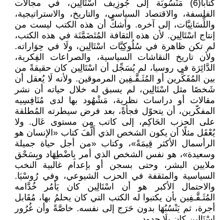
كتابا(6) مَنْسُوبَة إلى جُوزِيف اسْتَالِين، في مجالات
الفلسفة، والاقتصاد السياسي، والتاريخ، والاستراتيجية،
واللِّسَانِيَّات، إلى آخره. وأشكُّ أن هذه الكتب ليست من
إنتاج اسْتَالِين. لأن هذه الثقافة المُتَضَمَّنَة في هذه الكتب،
لم تكن ظاهرة في سُلُوكِيَّات اسْتَالِين، ولَا في حِوَاراته.
ولأن تاريخ النقاشات السياسية، والصراعات الفِكرية،
الدَّائِرَة في روسيا، لم يُسَجِّل أن اسْتَالِين كان حقيقةً من
بين المُفَكِّرين أو المُثَـقَّـفِين المرموقين. ولأنه لَا يُعقل أن
شَخصًا مثل اسْتَالِين، لم يسبق له خلال حياته أن نشر
مقالات أو دراسات نظرية، مَشْهُود بها لدى مُنَافِسِيه
المفكّرين، أن يتحوّل فجأةً، بعد فرض سيطرته المُطلقة
على الحزب الحَاكِم، إلى كاتب من مستوى عَال. ولا
يُعْقَل مثلًا أن يكون الشخص الذي أَلَّفَ كتاب «الإنسان هو
الرأسمال الأكثر قِيمَةً»، وكتاب «من أجل حياة جميلة
وسعيدة»، هو نفس الشخص الذي أمر بِاضْطِهَاد وبِِسَحْق
ملايين البشر، وحتى بسجن أو بإعدام غالبية النخب
السياسية والمثقفة في الحزب الشيوعي، وفي رُوسْيَا.
والاحتمال الأكبر هو أن اسْتَالِين كان يَأمُر خُدَّامه
المُثَـقَّـفِين بأن يكتبوا له الكتب التي كان يحلمُ بها، مُقَابل
أجرة، ثم يَنْسُبُهَا بدون حَرَج إلى نفسه. خاصَّةً وأن غُرُور
اسْتَالِين كان بِلَا حدود.