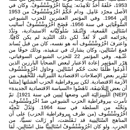
1953، خَلَفَهُ أَحَدُ تَلَامِذَته: نِيكِيتَا اخْرُوشْتْشُوفْ. وكان في
الأصل مجرّد عَامِل. ودام حُكْمُ اخْرُوشْتْشُوفْ من 1953
إلى 1964. وفي المؤتمر العشرين للحزب الشيوعي
السُّوفْيَاتِي في سنة 1956، فَضَحَ اخْرُوشْتْشُوفْ أساليب
اسًتَالِين القَمعية، وَاِنْتَـقَدَ سُلُوكِيَّاته الاستبدادية، ونَدَّدَ
بِجَرَائمه التي لَا تُعَدُّ. لكن ذلك التَنْدِيد لم يكن كَافِيًّا.
واعترفَ اخْرُوشْتْشُوف أنه هو نفسه، كان من قبل يُساند
قمعَ اسْتَالِين، وكان يشارك في تنـفيذه، وذلك خوفًا من
عُنْـفِه. وفي المؤتمر 22 للحزب الشيوعي السوفياتي،
قرّر المؤتمر إعادة الاعتبار لبعض الضحايا البارزين الذين
أُعْدِمُوا ظُلْمًا تحت حُكم اسْتَالِين. وحاوَل اخْرُوشْتْشُوف
تَمْرِير بعض الإصلاحات الاقتصادية اللِّبيرالية، للتَّخْفِيف من
الأزمة الاقتصادية. لكن بيروقراطية الحزب أفشلتها [مثلما
أن بعض البَلَاشِفَة، نَاهَضُوا «السياسة الاقتصادية الجديدة»
(NEP) الْلِّيبِيرَالِيَة التي وضعها لِينِين في سنة 1921]. ثمّ
تآمرت بيروقراطية الحزب الشيوعي ضدّ اخْرُوشْتْشُوف،
ونَحَّتْه من السلطة في سنة 1964. وَتَدُلّ تَنْحِيَّة
اخْرُوشْتْشُوف (من طرف بيروقراطية الحزب) على أن
المناهج السْتَالِينِية قد تَـقَلَّصَت، أو زَالت نسبيًّا، من
الحزب. ولو كان اخْرُوشْتْشُوفْ اسْتَالِينِيًّا مثل اسْتَالِين، لَمَا