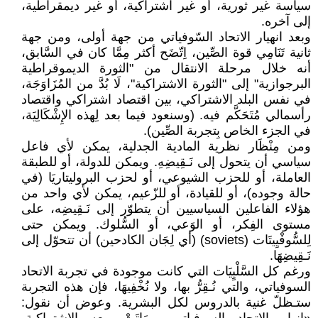
سياسة غير ثورية، أو غير اشتراكية، أو غير ديمقراطية،
إلى آخره.
وبعد انهيار الاتحاد السّوفياتي من جهة أولى، ومن جهة
ثانية تَنَامِي قوة الصِّين، اِتّضَح أكثر مِمَّا كان في السَّابق،
أنه خلال مرحلة الانتقال من "الثورة الديموقراطية
البرجوازية" إلى "الثورة الاشتراكية"، لَا بُدَّ من المُزَاوَجَة،
في نفس البلد الاشتراكي، بين اقتصاد اشتراكي واقتصاد
رأسمالي مُتَحَكَّم فيه. (وسنعود فيما بعد لِهذه الإِشْكَالِيَة،
في الجزء الخاص بِتجربة الصِّين).
ومن مِنْظَار نظرية المادية الجدلية، يمكن لأي فاعل
سياسي أن يتحول إلى نَـقِيضِهِ. ويمكن للدولة، أو للطبقة
العاملة، أو للحزب الشيوعي، أو لحزب البروليتاريَا (في
حالة وجوده)، أو للقيادة، أو للزّعيم، يمكن لأي واحد من
هؤلاء الفاعلين السياسيين أن يتطوّر إلى نَـقِيضِه، على
مستوى الفِكر، أو الوَعي، أو السُّلوك. ويمكن حتى
لِلسُّوفْيِيتَات (soviets) (أي لِجَان الكادحين) أن تتحوّل إلى
نَـقِيضِهَا.
ورغم كل السَّلْبٍيَات التي كانت موجودة في تجربة الاتحاد
السوفياتي، والتي نُـقِرُّ بها، ولا نُخْفِيهَا، فإن هذه التجربة
ستـظلّ غنية بالدروس لكل البشرية. وعوض أن نقول: