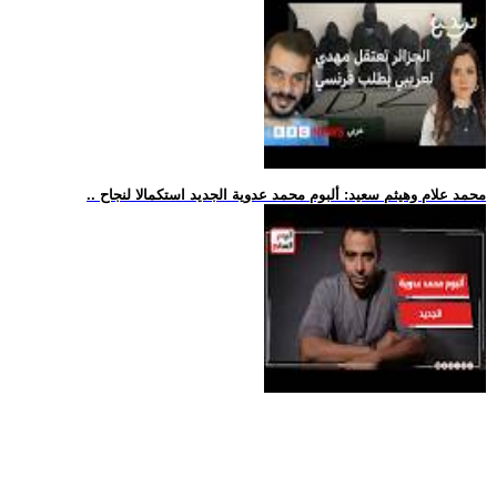
.. محمد علام وهيثم سعيد: ألبوم محمد عدوية الجديد استكمالا لنجاح