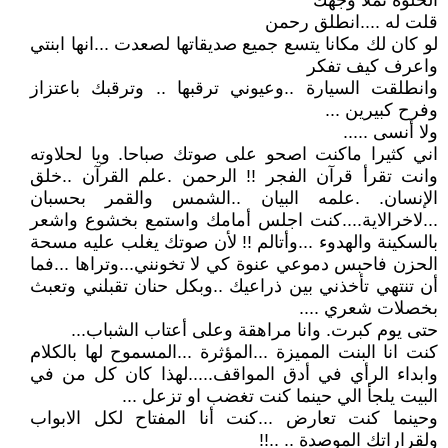
الحلوة تملأ وجهك
قلت له ....انطلق رحمن
لو كان لك مكانا يتسع جميع صديقاتها لصعدت ...انها ابنتي
واعرف كيف تفكر
وانطلقت السيارة ..وعيوني ترقبها .. وترقبك باعتزاز
وفرح كبيرين ...
ولا أنسى .....
اني كثيرا ماكنت اصحو على صوتك صباحا. ويا لحلاوته
وانت تقرأ قرآن الفجر !! الرحمن .علم القرآن ..خلق
الإنسان. .علمه البيان ..الشمس والقمر بحسبان
...لاخرالاية....كنت اجلس أمامك واستمع بخشوع واشعر
بالسكينة والهدوء ...وأتالم !! لأن صوتك يغلب عليه مسحة
الحزن فاحبس دموعي عنوة كي لا تخونني...وتراها ...فما
أن تنتهي تأخذني بين ذراعيك ..وبكل حنان تقبلني وتعبث
بخصلات شعري ....
حتى يوم كبرت. وانا مراهقة وعلى أعتاب الشباب...
كنت انا البنت المميزة ...المؤثرة ...المسموح لها بالكلام
وابداء الرأي في أدق المواقف.....لهذا كان كل من في
البيت يلجأ الي حينما كنت تغضب او تزعل ...
وحينما كنت تعارض ...كنت أنا المفتاح لكل الابواب
ولقراراتك الموصدة .. ..!!