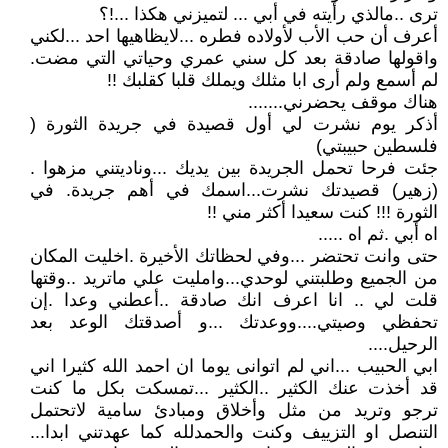
ترى ..مالذي رأيته في أبي ... لتميزني هكذا ...!؟
أعرف أن حب الأب لأولاده فطره ...لايظاهيها احد ...لكني
واقولها صادقة بعد كل سني عمري وحياتي التي مضت.
لم أسمع ولم أرى ابا مثلك ويملك قلبا كقلبك !!
هناك موقف يحضرني.......
أذكر يوم نشرت لي أول قصيدة في جريدة الثورة (
فلسطين حبيبتي)
جئت فرحا تحمل الجريدة بين يديك ...وناديتني مزهوا .
(زهير) قصيدتك نشرت...اسمك في أهم جريدة. في
الثورة !!! كنت سعيدا أكثر مني !!
اه أبي .ثم اه .....
حتى وانت تحتضر ...وفي لحظاتك الأخيرة .اخليت المكان
من الجميع وطلبتني لوحدي...وامليت علي ماتريد ..وقتها
قلت لي .. انا اعرف انك صادقة ..أعطني وعدا .إن
تحفظي وصيتي....ووعدتك ...و أصدقتك الوعد بعد
الرحيل....
ابي الحبيب ...اني لم اتوانى يوما ان احمد الله كثيرا اني
قد أخذت عنك الكثير ..الكثير ...تمسكت بكل ما كنت
ترجو وتريد من مثل وأخلاق ومبادئ سامية لاتحتمل
التنصل او التزييف وكنت والحمدلله كما عهدتني ابدا...