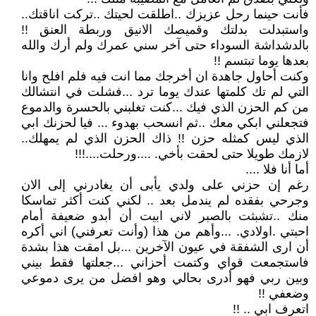
فأنت حينما رحل عزيزك ..اطلقت لحيتك ..تركت اناقتك..
واستبدلت بدلتك وقميصك الانيق وربطة العنق !!
بالدشداشة السوداء حتى آخر سني عمرك ولم أرك والله
بعدها يوما تبتسم !!
وكنت أحاول جاهدة ان أخرجك مما انت فيه فلم افلح وانا
التي لم تك كلمتها عندك يوما ترد ...فشلت في انتشالك
من كم الحزن الذي فيك ...كنت تغلبني بالحسرة والدموع
فتجعلني ابكي معك ..ثم انسحب بهدوء ... فيا لحزنك ابي
الذي ليس كمثله حزن !! ذاك الحزن الذي لم يمهلك..
لازمك طويلا حتى لحقت بأخي. ....ورحلت....!!!
أما أنا فلا ....
رغم إن حزني على ولدي يأبى أن يغادرني إلى الان
وجرحي بفقده لم يندمل بعد .. لكني كنت أكثر تماسكا
منك ..تشبثت بالصبر لاني ابيت أن أبدو ضعيفة أمام
احبتي .اولادي. ...وأهم من هذا (وأنت تعرفني) اني أكره
أن ارى الشفقة في عيون الآخرين ...بل امقت هذا بشدة
فاستجمعت قواي وكتمت أحزاني ...جعلتها فقط بيني
وبين ربي فهو أدرى بحالي وهو افضل من يرى دموعي
وضعفي !!
اتعرف ابي .. !!