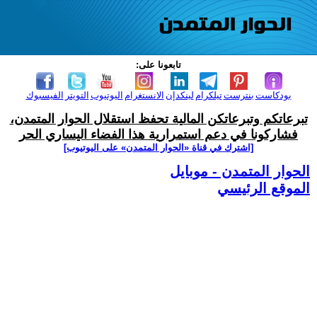
تابعونا على:
بودكاست
بنترست
تيلكرام
لينكدإن
الانستغرام
اليوتيوب
التويتر
الفيسبوك
تبرعاتكم وتبرعاتكن المالية تحفظ استقلال الحوار المتمدن،
فشاركونا في دعم استمرارية هذا الفضاء اليساري الحر
[اشترك في قناة ‫«الحوار المتمدن» على اليوتيوب]
الحوار المتمدن - موبايل
الموقع الرئيسي