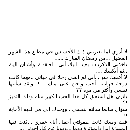
لا أدري لما يعتريني ذلك الأحساس في مطلع هذا الشهر
الفضيل ...من رمضان المبارك.......
تاخذني الذكريات بعيدا اليك أبي....افتقدك وأشتاق اليك
..ثم أبكيييك ....
لا أخفيك سرأ...أني لم التقي رجلا في حياتي ..مهما كانت
درجة قرابته...أحب وأحن علي منك ....!! ولقد سألتها
نفسي وأكثر من مرة ؟؟
ياترى هل استحق كل هذا الحب الكبير منك وذاك التميز
!؟
سؤال طالما سألته لنفسي ..ووحدك ابي من لديه الأجابة
!!
فبك ومعك كانت طفولتي أجمل أيام عمري ...كنت فيها
المميزة ابدا والمؤثرة دوما ...ودونا عن كل اخوتي ...