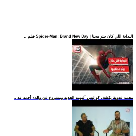
.. فيلم Spider-Man: Brand New Day | البداية اللي كان بيتر محتا
.. محمد عدوية يكشف كواليس ألبومه الجديد ومشروع عن والده أحمد عد