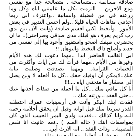
صادقة مسالمة ...متسامحة . متصالحة جدا مع نفسي
ومع الاخرين ....التزمت بكل ما علمتني اياه وكل وما
زرعته في من فضيلة وانسانية ..واعترف اني ربما
أخذتني متاهات الحياة قليلا ..ولم احسن التدبير في بعض
الأمور ..وأتخبط لكني اقسم صادقة (وانت الان بين يدي
رب كريم يعرف هو قبلك مدى صدقي وصراحتي).. ما ان
يحضرني طيفك اصحو واستفيق وأعود بها إلى نفسي من
جديد وأصلح ذاك التخبط والتوهان !!
ابي الغالب الحاضر ابدا ..مهما دعوت لك هذه الأيام
وغيرها من الأيام ..مهما قرأت لك من آيات وأكثرت من
الختمات القرانية.. ومهما تصدقت وصليت نيابة
عنك..لايمكن أن اوفيك حقك ..كل ما أفعله لا ولن يصل
إلى معشار ما منحتني اياه ....!!!
أنا كل مافي منك....كل ما أحمله من صفات أخذتها عنك
...حتى الفقد ...ورثته عنك ..
فقدت ابنك البكر وأنت في أربعينيات عمرك اختطفه
القدر سريعا منك قبل اوانه وقبل ان يحقق أحلامه رحمه
الله..وانا كذالك ...فقدت ولدي البمر الحبيب الذي كان
بمواصفات ابنك ( خاله العلم ) ..نعم عانيت انا نفس
المصيبة... وذات الفقد .. انه الارث أبي.....
ولكني بصدق لم أتعامل مع المصيبة مثلك ...