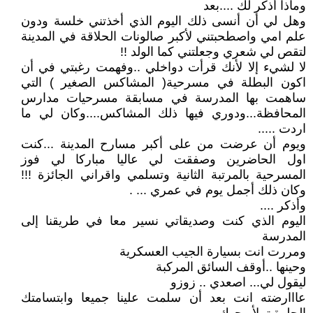
وماذا أذكر لك ....بعد
وهل لي أن أنسى ذلك اليوم الذي أخذتني خلسة ودون
علم امي واصطحبتني لأكبر صالونات الحلاقة في المدينة
لتقص لي شعري وجعلتني كما الولد !!
لا لشيء إلا لأنك قرأت دواخلي ..وفهمت رغبتي في أن
اكون البطلة في مسرحية( المشاكس الصغير ) التي
ساهمت بها المدرسة في مسابقة مسرحيات مدارس
المحافظة...ودوري فيها ذلك المشاكس....وكان لي ما
اردت .....
ويوم أن عرضت من على أكبر مسارح المدينة ...كنت
اول الحاضرين وصفقت لي عاليا مباركا لي فوز
المسرحية بالمرتبة الثانية وتسلمي واقراني الجائزة !!!
وكان ذلك أجمل يوم في عمري ... .
وأذكر ....
اليوم الذي كنت وصديقاتي نسير معا في طريقنا إلى
المدرسة
ومررت انت بسيارة الجيب العسكرية
وحينها ..أوقف السائق المركبة
ليقول لي... اصعدي .. زوزو
عااارضته انت بعد أن سلمت علينا جميعا وابتسامتك