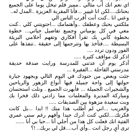
اي نعم انك أب مثالي ..مميز فلم تبخل يوما على الجميع
بحنانك....لكن انا غييير ...فأنا المقربة العزيزة ..المدل له..
وعني انا ..كنت أنت أقرب الناس الي
ملكتني بحبك وعطفك ..وأهتمامك ...احتويتني كلي ..كنت
معي في كل يومياتي وجميع تفاصيل حياتي... خطوة
بخطوة كأني بك تقرأ أفكاري وتفهم أحلامي البريئة
البسيطة ....فتأخذ بها وتترجمها إلى حقيقة ..تنفذها على
الفور ودون تردد ....
اذكر لك مواقف كثيرة .....
أذكر يوم أن عدتني للمدرسة ورايت صدفة حديقة
مدرستي القاحلة ...الفقيرة ...
جئت وبعض من جنودك في اليوم التالي وبجهود جبارة
حولتها إلى واحة جميلة فيها أنواع الزهور والرياحين
والشجيرات الجميلة ... فأبهرت الجميع . ونلت استحسان
ومباركة المديرة والمعلمات مما زادني ذلك فخرا بك
وبت سعيدة مزهوة بين الصديقات .....
والغريب ...اني لم أطلب هذا منك !! ابدا ...بل كانت
فكرتك....لكني كنت أدرك جيدا وأفهم رغم سني عمري
الفتية انك فعلت كل هذا من أجلي أنا ...حبا بي أنا ......
ترى أي رجل انت ..وأي آب....قل لي بربك.. !؟