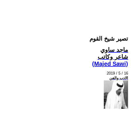
تصير شيخ القوم
ماجد ساوي
شاعر وكاتب
(Majed Sawi)
2019 / 5 / 16
الادب والفن