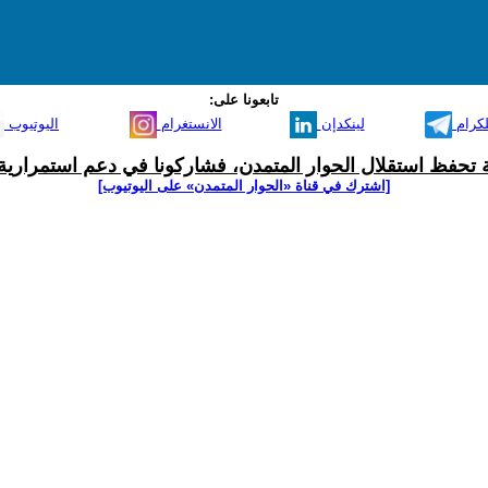
تابعونا على:
لكرام
لينكدإن
الانستغرام
اليوتيوب
ية تحفظ استقلال الحوار المتمدن، فشاركونا في دعم استمرارية 
[اشترك في قناة ‫«الحوار المتمدن» على اليوتيوب]