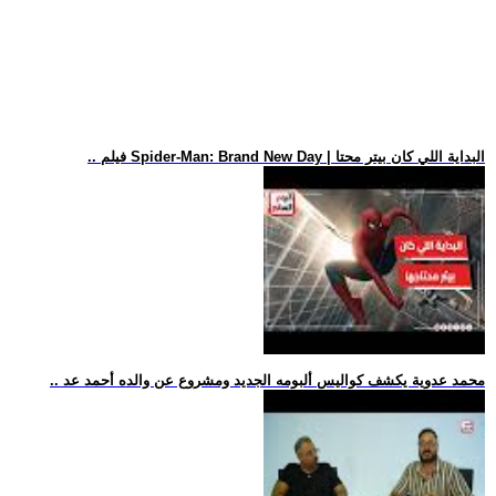
.. فيلم Spider-Man: Brand New Day | البداية اللي كان بيتر محتا
.. محمد عدوية يكشف كواليس ألبومه الجديد ومشروع عن والده أحمد عد