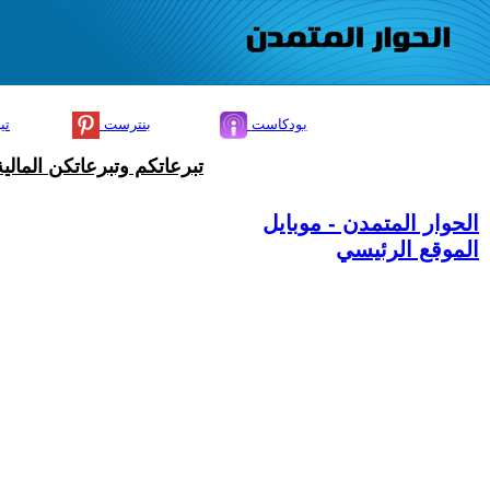
بودكاست
بنترست
تي
تبرعاتكم وتبرعاتكن المال
الحوار المتمدن - موبايل
الموقع الرئيسي