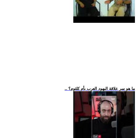
.. ما هو سر علاقة اليهود العرب بأم كلثوم؟