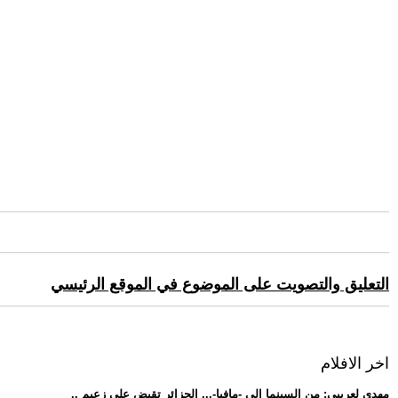
التعليق والتصويت على الموضوع في الموقع الرئيسي
اخر الافلام
.. مهدي لعريبي: من السينما إلى -مافيا-... الجزائر تقبض على زعيم