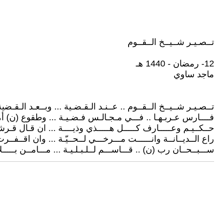
تــصـيـر شــيــخ الــقــوم
12- رمضان - 1440 هـ
ماجد ساوي
تــصـيـر شــيــخ الــقــوم .. عــنـد الـقـضـية ... وبــعـد الـقـض
فــــارس عـربـهـا .. فـــي مـجـالـس فـضـيـة ... وطقوع (ن) 
حــكــيـم وعـــــارف كـــــل هـــــذي وذيــــة ... ان قـال قـ
راع الــديــانــة وانــــــت مـــرخـــي لــحــيّـة ... وان اقــفــ
ســـبــحــان رب (ن) .. قـــاســـم لــلـبـلـيـة ... مـــامــن بـــــل