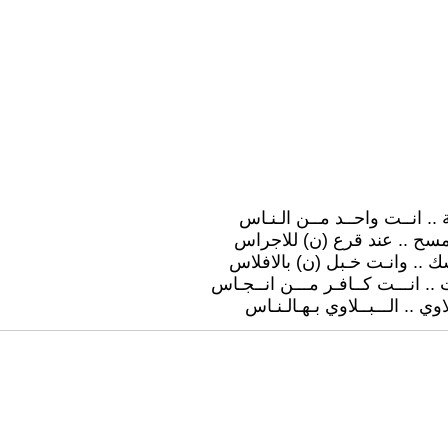
ية .. انــت واحــد مــن الـنـاس
أمسح .. عند قرع (ن) للاجراس
رشك .. وانـت خـبل (ن) بالافلاس
رت .. انـــت كــافـر مـــن انــجـاس
اوي .. الـــبــلاوي بـهـالـنـاس