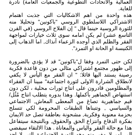
العمالية والاتحادات التطوعية والجمعيات العامة) نادرة
للغاية.
هذه واحدة من اهم الاشكاليات التي جذبت اهتمام
الاشتراكي اللاسلطوي الروسي "باكونين" وتحليلا منه
للثورة الروسية حينما قال " إن الفلاح الروسي (في القرن
التاسع عشر) لم يكن امامه سوى ثلاث خيارات لمواجهة
الفقر والظلم الذي أوجده الزعماء آنذاك, اما الذهاب إلى
الكنيسة او الحانة او التمرد".
لكن حتى التمرد وفقا ل"باكونين" قد لا يؤدي بالضرورة
إلى ظهور مجتمع اشتراكي مثالي من دون قاعدة فكرية
رصينة يستند اليها قائلا: " ان الفقر مع اليأس لا يكفي
لانطلاق الشرارة الاولى لثورة اجتماعية" مبينا ان الفقراء
والمظلومين قادرون على انتاج ثورات محلية ، لكن دون
استنهاض الجماهير بأكملها. وهذا بدوره يتطلب انتاج مُثُل/
قيم جماهيرية تصاغ من المعطى المعاش, الاجتماعي
والسياسي , وتتبناها الطبقات المحرومة لكي تتسلح
بحزمة معنوية وفكرية, مشحونة بعاطفة تصل حد الايمان
بفكرة الدفاع وانتزاع الحق والحقوق, وبالنتيجة سيتفاعل
هذا مع حالة الفقر والياس والمعاناة . هذا الالتقاء سيفضي
الى امر لا مفر منه وهو الثورة الاجتماعية التي لا احد