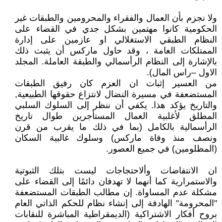
ولا نجزم بأن العمال والفقراء والمحرومين والطبقات غير
الحكومية كانوا مهتمين بشكل جدي في القضاء على
النظام الطبقي الاستغلالي او عازمين على إدارة
الممتلكات العامة ، وقد حاول ماركس أن يثبت ذلك
بالإشارة إلى النظام الرأسمالي والطبقة العاملة. المجلد
الاول –راس المال).
من العسير إثبات ان العزم كان رفيق الطبقات
المستضعفة في مسيرة النضال لانتزاع حقوقها الطبيعية,
والتاريخ يؤكد هذا. يكفي أن ننظر إلى السلوك السلبي
المطلق لأغلبية العمال المستأجرين طوال تاريخ
الرأسمالية بالكامل (بما في ذلك ما يقرب من قرن
ونصف منذ وفاة ماركس) وسلوك غالبية السكان
(المظلومين) في جميع العصور.
ان الانتفاضات وألاحتجاجات ليست بتلك الثبوتية
والاستمرارية كما أنهما لا تهدفان دائمًا إلى القضاء على
مشكلة عدم المساواة. إن مطالب الطبقات المستضعفة
"المحرومة" الهادفة إلى إنشاء نظام للحكم الذاتي العام
بروح أفكار الاشتراكية (الديمقراطية المباشرة للنقابات