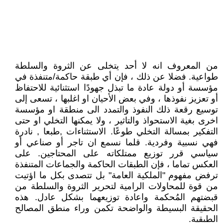
من المعروف انه لا أحد يتخلى عن الثروة والسلطة
طواعية. فضلا عن ذلك ، فإن أي طبقة حاكمة/متنفذة في
مؤسسة أو دولة عادة ما تبذل جهودًا استثنائية للاحتفاظ
أو تعزيز نفوذها ، وفي بعض الأحيان او اغلبها ، تسعى إلى
توسيع رقعة ذلك النفوذ والتمدد الى منطقة او مؤسسة
اخرى بغية الاستحواذ والتاثير ، ولا يمكنها التخلي او حتى
التفكير بمسالة التخلي طوعًا. الاستثناءات ,طبعا , نادرة
فهي نسبية وفردية. قلما نسمع ان تاجر أو صناعي أو
سياسي قرر توزيع ممتلكاته على المحتاجين. على
العكس تماما ، فإن الطبقات الحاكمة والجماعات المتنفذة
ترفض مفهوم "الملكية العامة" بل تتصدى بكل ما اؤتيت
من قوة للمحاولات الرامية لتحرير الثروة والسلطة من
قبضتهم المُحكمة واعادة توزيعهما بشكل عادل. هذه
الحقيقة البسيطة والواضحة تكمن وراء منطق المصالح
الطبقية.