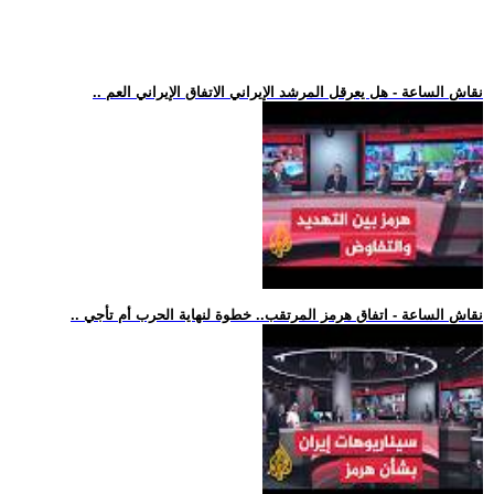
.. نقاش الساعة - هل يعرقل المرشد الإيراني الاتفاق الإيراني العم
.. نقاش الساعة - اتفاق هرمز المرتقب.. خطوة لنهاية الحرب أم تأجي