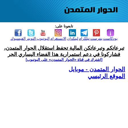
تابعونا على:
بودكاست
بنترست
تيلكرام
لينكدإن
الانستغرام
اليوتيوب
التويتر
الفيسبوك
تبرعاتكم وتبرعاتكن المالية تحفظ استقلال الحوار المتمدن،
فشاركونا في دعم استمرارية هذا الفضاء اليساري الحر
[اشترك في قناة ‫«الحوار المتمدن» على اليوتيوب]
الحوار المتمدن - موبايل
الموقع الرئيسي