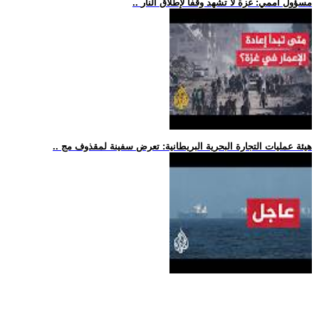
.. مسؤول أممي: غزة لا تشهد وقفا لإطلاق النار
.. هيئة عمليات التجارة البحرية البريطانية: تعرض سفينة لمقذوف مج