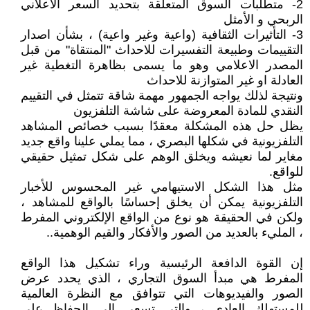
2- متطلبات السوق المتعلقة بتحديد السعر الاعلاني
الربحي و الأمثل
3- التأثيرات الثقافية (واعية وغير واعية) ، بشأن اصدار
التقييمات وطبيعة التفسيرات للاحداث "المنتقاة" من قبل
المصدر الاعلامي وهو ما يسمى بظاهرة التغطية غير
العادلة او غير المتوازنة للاحداث
ونتيجة لذلك يواجه الجمهور مهمة شاقة تتمثل في التقييم
النقدي للمادة المعروضة على شاشة التلفزيون
يظل حل هذه المشكلة معقدًا بسبب خصائص المشاهد
التلفزيونية في شكلها البصري ، مما يملي علينا واقع جديد
مغاير لما نعيشه ويخلق الوهم على شكل تمثيل حقيقي
للواقع.
مثل هذا الشكل الاستيهامي غير المحسوس للأخبار
التلفزيونية يمكن أن يخلق إحساسًا بالواقع للمشاهد ،
ولكن في الحقيقة هو نوع من الواقع الإلكتروني المفرط
، المليء بالعديد من الصور والأفكار والقيم الوهمية..
إن القوة الدافعة الرئيسية وراء تشكيل هذا الواقع
المفرط هي مبدأ السوق التجاري ، الذي يحدد عرض
الصور والفيديوهات التي تتوافق مع النظرة العالمية
للمستهلك العادي ، والتي تسعى إلى الحفاظ على