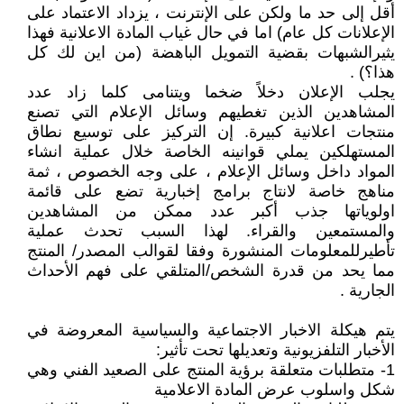
أقل إلى حد ما ولكن على الإنترنت ، يزداد الاعتماد على
الإعلانات كل عام) اما في حال غياب المادة الاعلانية فهذا
يثيرالشبهات بقضية التمويل الباهضة (من اين لك كل
هذا؟) .
يجلب الإعلان دخلاً ضخما ويتنامى كلما زاد عدد
المشاهدين الذين تغطيهم وسائل الإعلام التي تصنع
منتجات اعلانية كبيرة. إن التركيز على توسيع نطاق
المستهلكين يملي قوانينه الخاصة خلال عملية انشاء
المواد داخل وسائل الإعلام ، على وجه الخصوص ، ثمة
مناهج خاصة لانتاج برامج إخبارية تضع على قائمة
اولوياتها جذب أكبر عدد ممكن من المشاهدين
والمستمعين والقراء. لهذا السبب تحدث عملية
تأطيرللمعلومات المنشورة وفقا لقوالب المصدر/ المنتج
مما يحد من قدرة الشخص/المتلقي على فهم الأحداث
الجارية .
يتم هيكلة الاخبار الاجتماعية والسياسية المعروضة في
الأخبار التلفزيونية وتعديلها تحت تأثير:
1- متطلبات متعلقة برؤية المنتج على الصعيد الفني وهي
شكل واسلوب عرض المادة الاعلامية