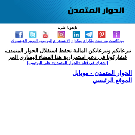
تابعونا على:
بودكاست
بنترست
تيلكرام
لينكدإن
الانستغرام
اليوتيوب
التويتر
الفيسبوك
تبرعاتكم وتبرعاتكن المالية تحفظ استقلال الحوار المتمدن،
فشاركونا في دعم استمرارية هذا الفضاء اليساري الحر
[اشترك في قناة ‫«الحوار المتمدن» على اليوتيوب]
الحوار المتمدن - موبايل
الموقع الرئيسي