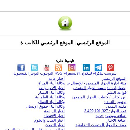
الموقع الرئيسي
الموقع الرئيسي للكاتب-ة
|
تابعونا على:
بنترست
تيلكرام
لينكدإن
الانستغرام
RSS
اليوتيوب
التويتر
الفيسبوك
الموقع الرئيسي
أخبار عامة
هيئة ادارة الحوار المتمدن - للإتصال بنا
وكالة أنباء المرأة
إحصائيات مؤسسة الحوار المتمدن
اخبار الأدب والفن
قواعد النشر
وكالة أنباء اليسار
ابرز كتاب / كاتبات الحوار المتمدن
وكالة أنباء العلمانية
يوتيوب التمدن
وكالة أنباء العمال
مكتبة التمدن
وكالة أنباء حقوق الإنسان
عدد الزوار: 3,429,191,327
اخبار الرياضة
اضافة موضوع جديد
اخبار الاقتصاد
اضافة الاخبار
اخبار الطب والعلوم
حملات الحوار المتمدن التضامنية
اخبار التمدن
إضافة يوتيوب-فلم إلى يوتيوب التمدن