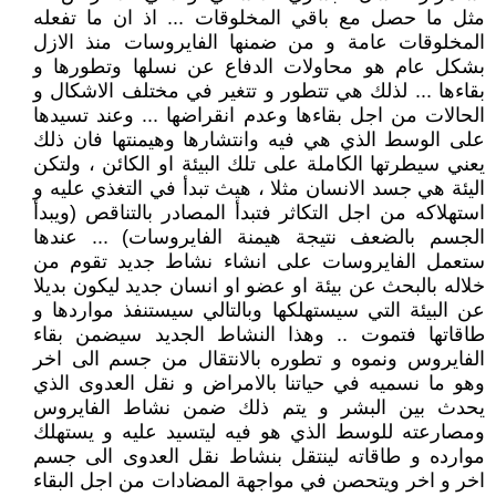
مثل ما حصل مع باقي المخلوقات ... اذ ان ما تفعله
المخلوقات عامة و من ضمنها الفايروسات منذ الازل
بشكل عام هو محاولات الدفاع عن نسلها وتطورها و
بقاءها ... لذلك هي تتطور و تتغير في مختلف الاشكال و
الحالات من اجل بقاءها وعدم انقراضها ... وعند تسيدها
على الوسط الذي هي فيه وانتشارها وهيمنتها فان ذلك
يعني سيطرتها الكاملة على تلك البيئة او الكائن ، ولتكن
اليئة هي جسد الانسان مثلا ، هيث تبدأ في التغذي عليه و
استهلاكه من اجل التكاثر فتبدأ المصادر بالتناقص (ويبدأ
الجسم بالضعف نتيجة هيمنة الفايروسات) ... عندها
ستعمل الفايروسات على انشاء نشاط جديد تقوم من
خلاله بالبحث عن بيئة او عضو او انسان جديد ليكون بديلا
عن البيئة التي سيستهلكها وبالتالي سيستنفذ مواردها و
طاقاتها فتموت .. وهذا النشاط الجديد سيضمن بقاء
الفايروس ونموه و تطوره بالانتقال من جسم الى اخر
وهو ما نسميه في حياتنا بالامراض و نقل العدوى الذي
يحدث بين البشر و يتم ذلك ضمن نشاط الفايروس
ومصارعته للوسط الذي هو فيه ليتسيد عليه و يستهلك
موارده و طاقاته لينتقل بنشاط نقل العدوى الى جسم
اخر و اخر ويتحصن في مواجهة المضادات من اجل البقاء