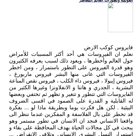
العولمة وتطورات العالم المعاصر
فايروس كوكب الارض
نعلم ان الفيروسات هي أحد أكثر المسببات للأمراض
حول العالم وأخطرها ، ويعود ذلك لسبب يعرفه الكثيرون
وهو قدرة الفيروس على التطور باستمرار ، ومن اخطر
الفيروسات التي عانى منها البشر فيروس ماربورغ ،
فيروس إيبولا ، فيروس داء الكلب ، فيروس نقص المناعة
البشرية ، الجدري و هانتا و الانفلاونزا وغيرها الكثير من
الفايروسات التي تتطور و تتغير و تظهر ثم تختفي وبعضها
له القابلية و القدرة على الصمود في اقسى الضروف
البيئية . لكن هل فكرت يوما وبطريقة ماذا لو ... بفكرة
قد تخطر على بال الفلاسفة و المفكرين عندما ننظر الى
واقعنا الانساني فنجد ان الانسان في تطور مستمر وهو
يبحث في كل مجالات الحياة بهدف المحافظة على بقاء و
استمرار النسل البشري الانساني وتلافي الانقراض ...