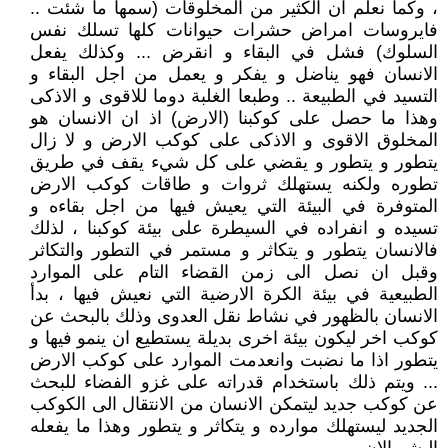
، وكما نعلم ان الكثير من المخلوقات (سمها ما شئت ..
فايروسات امراض حشرات حيوانات كلها تسلك نفس
السلوك) فشل في البقاء و انقرض ... وكذلك يفعل
الانسان فهو يناضل و يفكر و يعمل من اجل البقاء و
التسيد في الطبيعة .. وطبعا الغلبة دوما للاقوى و الاذكى
وهذا ما حصل على كوكبنا (الارض) اذ ان الانسان هو
المخلوق الاقوى و الاذكى على كوكب الارض و لا زال
يتطور و يتطور و يقضي على كل شيء يقف في طريق
تطوره ولكنه يستهلك ثروات و طاقات كوكب الارض
المتوفرة في البيئة التي يعيش فيها من اجل بقاءه و
تسيده و انفراده في السيطرة على بيئة كوكبنا ، لذلك
فالانسان يتطور و يتكاثر و مستمر في التطور والتكاثر
وقبل ان نصل الى زمن القضاء التام على الموارد
الطبيعية في بيئة الكرة الارضية التي نعيش فيها ، بدأ
الانسان بالظهور في نشاط نقل العدوى وذلك بالبحث عن
كوكب اخر ليكون بيئة اخرى بديلة يستطيع ان ينمو فيها و
يتطور اذا ما نضبت وانعدمت الموارد على كوكب الارض
... ويتم ذلك باستخدام قدراته على غزو الفضاء للبحث
عن كوكب جديد ليتمكن الانسان من الانتقال الى الكوكب
الجديد ليستهلك موارده و يتكاثر و يتطور وهذا ما يفعله