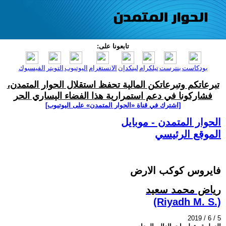
تابعونا على:
بودكاست
بنترست
تيلكرام
لينكدإن
الانستغرام
اليوتيوب
التويتر
الفيسبوك
تبرعاتكم وتبرعاتكن المالية تحفظ استقلال الحوار المتمدن،
فشاركونا في دعم استمرارية هذا الفضاء اليساري الحر
[اشترك في قناة ‫«الحوار المتمدن» على اليوتيوب]
الحوار المتمدن - موبايل
الموقع الرئيسي
فايروس كوكب الارض
رياض محمد سعيد
(Riyadh M. S.)
2019 / 6 / 5