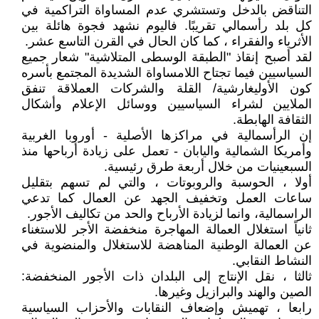
التناقض بالدخل وتستشري عدم المساواة التراكمية في
كل بلد رأسمالي تقريبًا. فاليوم نشهد فجوة هائلة بين
الأثرياء والفقراء ، كما كان الحال في القرن التاسع عشر.
لقد أصبح إنقاذ "الطبقة الوسطى المتلاشية" شعار جميع
السياسيين فيما تجتاح اللامساواة الشديدة المجتمع بأسره
كون الأوليغارشية/ القلة والشركات العملاقة تنفق
الملايين لشراء السياسيين ووسائل الإعلام وأشكال
الثقافة الهابطة.
إن الرأسمالية في مراكزها الأصلية - أوروبا الغربية
وأمريكا الشمالية واليابان - تعمل على زيادة أرباحها منذ
السبعينيات من خلال أربعة طرق رئيسية.
أولا ، الحوسبة والروبوتات ، والتي لم تسهم بتقليل
ساعات العمل وتخفيف الجهد عن العمال كما تدعي
الراسمالية، وانما لزيادة الأرباح والحد من تكاليف الأجور.
ثانياً استغلال العمالة المهاجرة منخفضة الأجر للاستغناء
عن العمالة الوطنية المناهضة للاستغلال والمنضوية في
النشاط النقابي.
ثالثا ، نقل الإنتاج إلى البلدان ذات الأجور المنخفضة:
الصين والهند والبرازيل وغيرها.
رابعا ، تهميش وإضعاف النقابات والأحزاب السياسية