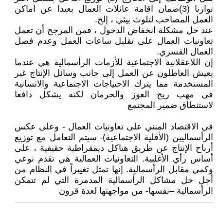
توازنا (3)ضمان اقامة عائلات العمال بعيدا عن اماكن
العمل المصاحب لتلوث بيئي ، إلخ.
عند حل مشكلة انخفاض الدخول ، فمن المرجح أن تعمل
تعاونيات العمال على تقليل ساعات العمل وعدم فصل
العمال القسري.
إن اللاعقلانية الاجتماعية للأزمات الرأسمالية هي عندما
يعيش العاطلون عن العمل إلى جانب وسائل الإنتاج غير
المستخدمة مما يترك الاحتياجات الاجتماعية والانسانية
في مهب ريح العوز والحرمان لكنه يشكل دافعا
لاستنطاق ضمير المجتمع
في الاقتصاد المبني على تعاونيات العمال - وعلى عكس
الرأسماليين (الأقلية الاجتماعية)- سيتم التعامل مع توزيع
أرباح الإنتاج عن طريق هياكل ديمقراطية حقيقية ، على
أساس رأي الأغلبية. التعاونيات العمالية هي تقدم نوعي
وكمي مقابل الرأسمالية. إنها تمثل تغييراً في النظام من
أجل حل مشاكل الرأسمالية المدمرة التي لم تتمكن
الرأسمالية –نفسها- من مواجهتها لعدة قرون