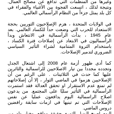
وغيرها من المنظمات التي تدافع عن مصالح العمال.
ونتيجة لذلك ، اتسعت الفجوة بين الأغنياء والفقراء في
كل بلد يمثل جزءاً من النظام الرأسمالي العالمي.
في الولايات المتحدة ، هزم الإصلاحيون الثوريين بحجة
الاستعداد للحرب التي وضعت حداً للكساد العالمي. بعد
عام 1945 ، بدأت الرأسمالية في الانتعاش وبدأ
الرأسماليون في الابتعاد عن إصلاحات فترة الكساد ،
باستخدام الثروة المتنامية لشراء التأثير السياسي
الضروري لتدمير الإصلاحات.
كما أدى ظهور أزمة عام 2008 إلى اشتعال الجدل
وتجدده مجددا بين تيار الاصلاحيين للراسمالية والثائرين
عليها كما حدث في الثلاثينات . على الرغم من أن
الإصلاحيين هزموا في الماضي الثوار ، إلا أن إصلاحاتهم
لم تمنع عدم الاستقرار او تحقق العدالة فقد استمرت
الرأسمالية في التأثير سلبًا على المجتمع. من يدعون
اصلاح الراسمالية اليوم يدافعون عمليا عن نفس
الإصلاحات التي تم تبنيها في ازمات سابقة رافضين
دروس الماضي.
اليوم اصبح البديل الثوري حقيقة وواقع, وخيار ولد من