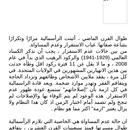
طوال القرن الماضي ، أثبتت الرأسمالية مرارًا وتكرارًا
بشاعة صفاتها: غياب الاستقرار وعدم المساواة.
من بين حالات عدم الاستقرار ، يجب أن نذكر الكساد
العالمي (1929-1941) والركود الرهيب الذي بدأ في عام
2008 ، و ما لا يقل عن 11 فترة ركود اقل وطأة حدثت
بين هذين الانهيارين المشهورين في الولايات المتحدة. في
كل مرة ، يفقد ملايين الأشخاص وظائفهم وتزداد الحاجة
ويتفاقم الفقر وتهدر موارد ضخمة. ويعد قادة الراسمالية
في كل ازمة بأن "إصلاحاتهم" ستمنع عودة ظهور عدم
الاستقرار. هذه الوعود لم يتم الوفاء بها والإصلاحات لم
تنجح ولم تصمد أمام اختبار الزمن اذ كان هذا النظام ولا
يزال يعتبر "ازمة" اكثر مما هو نظام .
ان حالة عدم المساواة هي الخاصية التي تلازم الرأسمالية
طوال مسيرتها فمنذ سبعينيات القرن العشرين ، يتفاقم