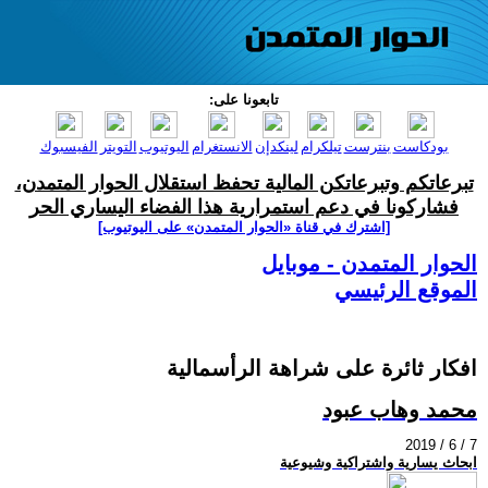
تابعونا على:
بودكاست
بنترست
تيلكرام
لينكدإن
الانستغرام
اليوتيوب
التويتر
الفيسبوك
تبرعاتكم وتبرعاتكن المالية تحفظ استقلال الحوار المتمدن،
فشاركونا في دعم استمرارية هذا الفضاء اليساري الحر
[اشترك في قناة ‫«الحوار المتمدن» على اليوتيوب]
الحوار المتمدن - موبايل
الموقع الرئيسي
افكار ثائرة على شراهة الرأسمالية
محمد وهاب عبود
2019 / 6 / 7
ابحاث يسارية واشتراكية وشيوعية