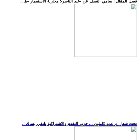
.. فصل المقال | سامي النصف عن -عبد الناصر-: محاربة الاستعمار -ط
.. تحت شعار -نزعمو كاملين-... حزب التقدم والاشتراكية يلتقي بساك