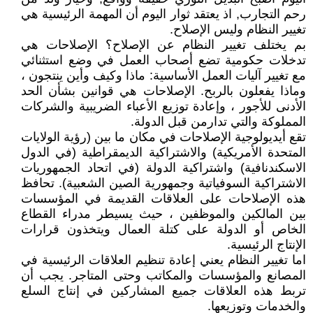
رحم التجارب, اذ يعتقد ثوار اليوم أن المهمة الرئيسية هي
تغيير النظام وليس الإصلاح.
بم يختلف تغيير النظام عن الإصلاح؟ الإصلاحات هي
تدخلات حكومية تضع أصحاب العمل في وضع استثنائي
مع تغيير آليات العمل الأساسية: ماذا وكيف وأين ينتجون ،
وماذا يفعلون بالربح. الإصلاحات هي قوانين بشأن الحد
الأدنى للأجور ، وإعادة توزيع الأعباء الضريبية والشركات
المملوكة والتي تدارمن قبل الدولة.
تقع أيديولوجية الإصلاحات في مكان ما بين (رؤية الولايات
المتحدة الأمريكية) والاشتراكية الديمقراطية (في الدول
الاسكندنافية) واشتراكية الدولة (في اتحاد الجمهوريات
الاشتراكية السوفياتية وجمهورية الصين الشعبية). تحافظ
هذه الإصلاحات على العلاقات القديمة في المؤسسات
بين المالكين والموظفين ، حيث يسيطر مدراء القطاع
الخاص أو الدولة على كتلة العمال ويتخذون قرارات
الإنتاج الرئيسية.
اما تغيير النظام يعني إعادة تنظيم العلاقات الرئيسية في
المصانع والمؤسسات والمكاتب وحتى المتاجر. يجب أن
تربط هذه العلاقات جميع المشاركين في إنتاج السلع
والخدمات وتوزيعها.