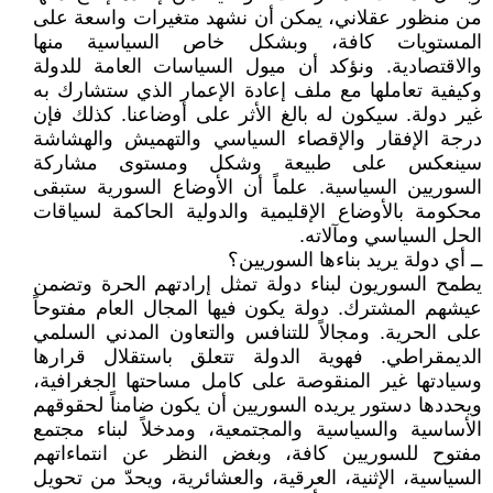
من منظور عقلاني، يمكن أن نشهد متغيرات واسعة على
المستويات كافة، وبشكل خاص السياسية منها
والاقتصادية. ونؤكد أن ميول السياسات العامة للدولة
وكيفية تعاملها مع ملف إعادة الإعمار الذي ستشارك به
غير دولة. سيكون له بالغ الأثر على أوضاعنا. كذلك فإن
درجة الإفقار والإقصاء السياسي والتهميش والهشاشة
سينعكس على طبيعة وشكل ومستوى مشاركة
السوريين السياسية. علماً أن الأوضاع السورية ستبقى
محكومة بالأوضاع الإقليمية والدولية الحاكمة لسياقات
الحل السياسي ومآلاته.
ــ أي دولة يريد بناءها السوريين؟
يطمح السوريون لبناء دولة تمثل إرادتهم الحرة وتضمن
عيشهم المشترك. دولة يكون فيها المجال العام مفتوحاً
على الحرية. ومجالاً للتنافس والتعاون المدني السلمي
الديمقراطي. فهوية الدولة تتعلق باستقلال قرارها
وسيادتها غير المنقوصة على كامل مساحتها الجغرافية،
ويحددها دستور يريده السوريين أن يكون ضامناً لحقوقهم
الأساسية والسياسية والمجتمعية، ومدخلاً لبناء مجتمع
مفتوح للسوريين كافة، وبغض النظر عن انتماءاتهم
السياسية، الإثنية، العرقية، والعشائرية، ويحدّ من تحويل