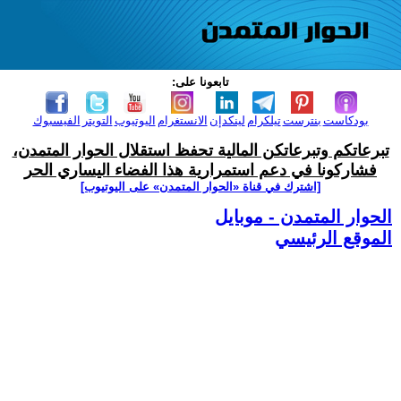
تابعونا على:
بودكاست
بنترست
تيلكرام
لينكدإن
الانستغرام
اليوتيوب
التويتر
الفيسبوك
تبرعاتكم وتبرعاتكن المالية تحفظ استقلال الحوار المتمدن،
فشاركونا في دعم استمرارية هذا الفضاء اليساري الحر
[اشترك في قناة ‫«الحوار المتمدن» على اليوتيوب]
الحوار المتمدن - موبايل
الموقع الرئيسي