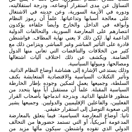
التساؤل عن مدى استقرار أوضاعه، ودرجة استقلاليته،
ودوره في الأزمة السورية، وعن جديته في الاشتغال
على معالجة أسبابها وتداعياتها. علماً أن رموز النظام
وأبواقه في الداخل والخارج وأيضاً حلفاءه يؤكدون
انتصارهم على المعارضة السورية، والتحالفات الدولية
الداعمة لها. لكن ذلك لا يعني نهاية المطاف. فواشنطن
قادرة على التأثير المباشر وغير المباشر. ويتزامن ذلك مع
كثير من الخلافات والتناقضات التي تعاني منها الدول
الضامنة. ويكشف عن ذلك اختلاف آليات اشتغالها
ومصالحها، وميولها السياسية.
وذلك يستدعي الإشارة إلى هشاشة أوضاع النظام الذاتية.
وتأثير التكتلات السياسية والاقتصادية المتعايشة بكنف
السلطة، وجميعها يعمل لتمكين وجوده بإطار الخارطة
السياسية المقبلة. علماً أن مستقبل أياً منها يتحدد من
منظور فاعليتها الذاتية. وبدرجة اندماجها بأصحاب القرار
الفعليين، والفاعلين الإقليميين والدوليين. وجميعها يشير
إلى صعوبة التوصل إلى استقرار حقيقي.
ثانيا: أوضاع المعارضة السياسية: فيما يتعلق بالمعارضة
المدعومة أمريكياً، أو التي تستمد حضورها من التحالف
الدولي الذي تقوده واشنطن. سيكون مألها مزيد من