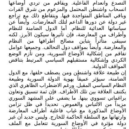
التصدع وانعدام الفاعلية. ويفاقم من تردي أوضاعها
انسحاب واشنطن المحتمل والمزعوم من شرق الفرات
وباقي المناطق المتواجدة فيها. ويتقاطع ذلك مع تراجع
غير دولة عن دورها الداعم لتلك المعارضات. وأيضاً عن
سياساتها العدائية للنظام. أما الدول الضامنة للنظام
وأطراف من المعارضة، فإن تأثيرها سيكون الأبرز. لكنه
سيبقى متأثراً بتباين مصالح أطرافها من النظام
والمعارضة. وأيضاً بمواقف دول التحالف. وجميعها عوامل
تفاقم من إشكالية الأوضاع السورية، ومن تأزم الوضع
الكردي وإشكالية مستقبلهم السياسي المرتبط بتناقض
المواقف الدولية.
إن طبيعة علاقة واشنطن ومن يصطف خلفها، مع الدول
الضامنة، سيؤثر عميقاً بهوية الدولة السورية وطبيعة
النظام السياسي المقبل. ورغم الاضطراب الظاهري الذي
يكتنف العلاقة بين تلك الأطراف. فإن ثمة تنسيق وتعاون
براغماتي تسووي بينها. ما يضفي على المشهد السوري
مزيداً من الالتباس والغموض. تحديداً في ظل تزامن
الأوضاع المذكورة مع غياب فاعلية أطراف المعارضة
وارتهانها مع السلطة الحاكمة للخارج. وليس جديد أن غير
دولة مؤثرة في الأوضاع السورية تتعامل مع الملف