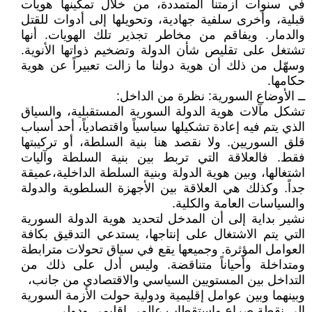
في سنوات أزمتنا المتمددة، من خلال تمكينها هويات
قبلية، وأخرى سلفية جهادية، وتحويلها إلى أدوات للقتل
والدمار. ويفاقم من مخاطر تجذير تلك الهويات. أنها
تشتغل على تقليص شأن الدولة وتضخيم ذواتها الأنوية.
وسهّل من ذلك أن هوية دولنا ما زالت تعبيراً عن هوية
حكامها.
ــ الأوضاع السورية: نظرة من الداخل:
تشكل مآلات هوية الدولة السورية المستقبلية، والسياق
الذي يتم فيه إعادة تشكيلها سياسياً واقتصادياً، أحد أسباب
قلق السوريين. ولا نقصد هنا بنية السلطة، أو تركيبتها
فقط. فالعلاقة التي تربط بين بنية السلطة وآليات
اشتغالها، وبين هوية الدولة وبنية السلطة الداخلية،عميقة
جداً. وكذلك هي العلاقة بين الأجهزة السلطوية والدولة
والسياسات العامة والكلية.
نشير بداية إلى أن المدخل لتحديد هوية الدولة السورية
التي يتم الاشتغال على إنتاجها، يستدعي التدقيق بكافة
العوامل المؤثرة. وجميعها يقع في سياق تحولات مترابطة
ومتداخلة وأحياناً متناقضة. وليس أدل على ذلك من
التداخل بين المستويين السياسي والاقتصادي من جانب،
وبينهما وبين عوامل إقليمية ودولية حولت الأزمة السورية
إلى نقطة صراع واستقطاب عالمي إقليمي ودولي.