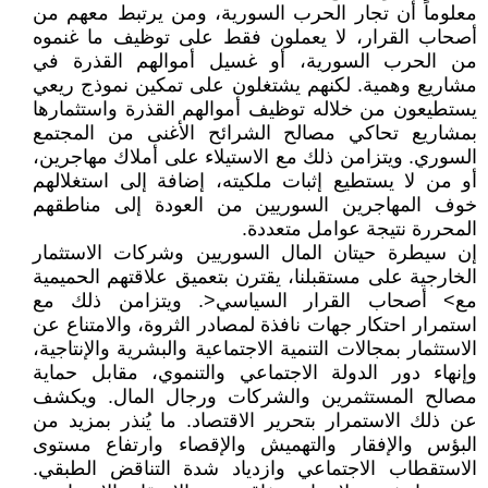
معلوماً أن تجار الحرب السورية، ومن يرتبط معهم من
أصحاب القرار، لا يعملون فقط على توظيف ما غنموه
من الحرب السورية، أو غسيل أموالهم القذرة في
مشاريع وهمية. لكنهم يشتغلون على تمكين نموذج ريعي
يستطيعون من خلاله توظيف أموالهم القذرة واستثمارها
بمشاريع تحاكي مصالح الشرائح الأغنى من المجتمع
السوري. ويتزامن ذلك مع الاستيلاء على أملاك مهاجرين،
أو من لا يستطيع إثبات ملكيته، إضافة إلى استغلالهم
خوف المهاجرين السوريين من العودة إلى مناطقهم
المحررة نتيجة عوامل متعددة.
إن سيطرة حيتان المال السوريين وشركات الاستثمار
الخارجية على مستقبلنا، يقترن بتعميق علاقتهم الحميمية
مع> أصحاب القرار السياسي<. ويتزامن ذلك مع
استمرار احتكار جهات نافذة لمصادر الثروة، والامتناع عن
الاستثمار بمجالات التنمية الاجتماعية والبشرية والإنتاجية،
وإنهاء دور الدولة الاجتماعي والتنموي، مقابل حماية
مصالح المستثمرين والشركات ورجال المال. ويكشف
عن ذلك الاستمرار بتحرير الاقتصاد. ما يُنذر بمزيد من
البؤس والإفقار والتهميش والإقصاء وارتفاع مستوى
الاستقطاب الاجتماعي وازدياد شدة التناقض الطبقي.