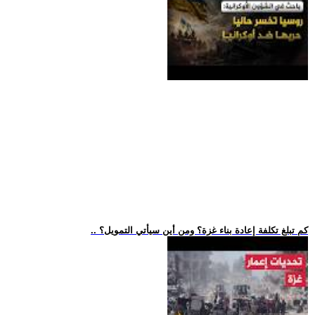
.. كم تبلغ تكلفة إعادة بناء غزة؟ ومن أين سيأتي التمويل؟