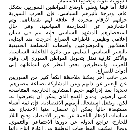
السورية بكونه موضوعاً للاستثمار.
ثالثاً: أما فيما يتعلق بأوضاع المواطنين السوريين بشكل
عام، ودرجة تأثيرهم السياسي. فإن الحرب السورية
حولتهم لأرقام مجردة لا علاقة لهم بقضاياهم. وتم
احتجازهم عن الممارسة السياسية. وفي حال
استحضارهم للمشهد السياسي فإنه يتم في سياق
إعلامي وظيفي. فأطراف الصراع أخرجت منذ البداية،
العقلانيين والموضوعيين وأصحاب المصلحة الحقيقية
بالتغيير السياسي السلمي من دائرة الفاعلية السياسية.
والأكثر كارثية تمثل بتحويل المواطن السوري إلى وقود
للحرب. والمتطرفين بغض النظر عن انتماءاتهم إلى
أدوات للصراع.
من جانب آخر يمكننا ملاحظة انكفأ كثير من السوريين
عن التعبير عن ذاتهم وعن المشاركة بصناعة مصيرهم.
تحديداً بعد إدراكهم حجم المشاريع الخارجية المتناطحة
على أرضهم، ومدى القمع الذي يمكن أن يتعرضوا له.
لكن، وبفعل استفحال أزمتهم الاقتصادية. فإن ثمة أشياء
مستبعدة حالياً يمكن أن تحصل. منها الاحتجاج ضد
سياسات الإفقار الناجمة عن تحرير الاقتصاد، وفتح البلاد
للخارج، تراجع الدولة عن دورها الاجتماعي والتنموي.
وبحال تمكنت المعارضات الوطنية من إعادة إنتاج ذاتها