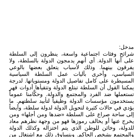
مدخل:
شرائح وفئات اجتماعية واسعة، ينظرون إلى السلطة
على أنها الدولة. أي أنهم يدمجون الدولة بالسلطة، ولا
يفرقون بينهما. وذلك لأسباب يتعلق بعضها بالوعي
السياسي، وأخرى بآليات عمل السلطة السياسية
المسيطرة على كامل تفاصيل الدولة ومستوياتها. لدرجة
يمكننا القول أن السلطة تبتلع الدولة وتتقيأها أدوات قهر
تستعملها ضد الفرد والمجتمع والدولة. وحكَّامنا عموماً
يستخدمون مؤسسات الدولة وظيفياً لتأبيد سلطتهم. ما
يؤدي في حالات كثيرة لتحويل الدولة لدولة سلطة، وأيضاً
إلى ساحة صراع على السلطة «ضدها ومن أجلها» ومن
يخرج عنها أو يخالف رموزها فهو من وجهة نظرهم معاد
للدولة، وخائن للوطن الذي يتم اختزاله وكذلك الدولة
والمجتمع بشخص الحاكم. ويتساوق ذلك مع اشتغال من