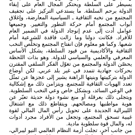
يسيطر على السلطة ويحتكر المجال العام على إبقاء
الدولة برحم السلطة. ما يستدعي التركيز على تجفيف
المجتمع من نخبه الثقافية ـ السياسية المعارضة، وإغلاق
أبواب المجتمع أمام حركة التطور والتغيير. وجميعها
عوامل أدت إلى عدم إنوجاد الدولة في الضمير العام
للأفراد. فكانت دولنا وما زالت فاقدة للشرعية أمام
شعبها. وكما هو معلوم فإن انفتاح المجتمع وتخلّص النخب
الثقافية والأكاديمية من قيود السلطة، يشكل الأساس
المعرفي والعلمي والسياسي للدولة. وهو بذات اللحظة
يحصّن الدولة والمجتمع من تغوّل الفكر السلفي المقترن
بحركات جهادية تتمدد في غير بلد عربي. لكن أوضاع
الدولة بتركيبتها وبنيتها الراهنة يشير إلى عجزها عن تمثّل
تعدد الهويات الثقافية للمجتمع. ويتزامن ذلك مع إشكالية
في الوعي السائد، وبشكل خاص وعي النخب السلطوية.
ويتجلى ذلك بعرقلة أو منع نشوء دولة حديثة تعبّر عن
هوية مواطنيها ومصالحهم. ويتقاطع ذلك مع اشتغال
الليبرالية الجديدة على تحويل رأس المال المالي لقوة
غيبية تسحق المجتمع، وتجعل من الأفراد مجرد أدوات
له، والمال قوة سلطوية مادية.
من جانب آخر، تجلت أزمة النظام العالمي النيو ليبرالي،