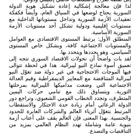
لذا فإن معالجة إشكالية إعادة تشكيل هوية الدولة
السورية يحتاج لوضعها في السياق العام، وأيضاً فكفكة
تعقيدات الأزمة السورية وتداخل مستوياتها الداخلية مع
مستويات إقليمية ودولية تشكل أحد مستويات الأزمة
السورية الأساسية.
المنطلق الأول: يرتبط المستوى الاقتصادي مع العوامل
والمستويات الاجتماعية كافة، وبشكل خاص المستوى
السياسي. وهو يحددها ويتحدد بها.
لقد بات واضحاً أن تحولات الاقتصاد السوري تتجه إلى
تعميق أسوء نماذج النيو ليبرالية. هذا في لحظة تتوالى
فيها الموجات الاحتجاجية في غير دولة ضد تغوّل النيو
ليبرالية المتناقضة مع المعايير الديمقراطية وقيم العدالة
الاجتماعية التي وضعت مداميكها الليبرالية بمرحلتها
الثورية. ويتساوق ذلك مع تنامي حركات اليمين
المتطرف، وتجدد الخطاب القومي الشعبوي، وتراجع دور
الدولة الرعائي أمام زيادة حدة الاحتكار والاستقطاب
المرتبط بتغوّل أثرياء العالم والشركات العابرة للحدود
والجنسية. بهذا المعنى فإن العالم يقف على أعتاب أزمة
بنيوية عامة وشاملة تهدد النظام العالمي بمزيد من
التناقضات والتصدع.