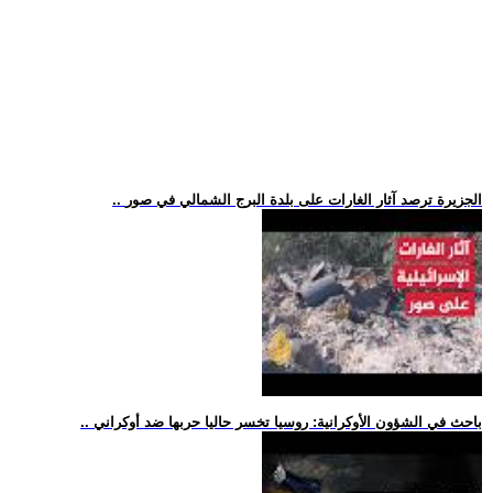
.. الجزيرة ترصد آثار الغارات على بلدة البرج الشمالي في صور
.. باحث في الشؤون الأوكرانية: روسيا تخسر حاليا حربها ضد أوكراني