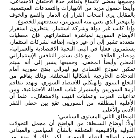
وجميعها يفضي لاتساع وتفاقم حدة الاحتقان الاجتماعي،
وأيضاً حصول مزيد من الانهيارات والتصدعات المجتمعية.
بالمقابل يرى أصحاب القرار إن الدمار والقمع والخوف
والتهجير الذي يعني منه السوريين، سيدفعهم للخضوع.
وإذا كانت غير دولة وشركة استثمار، ينتظرون استقرار
الأوضاع السورية لمباشرة استثماراتهم. فإن معطيات
متعددة تشير إلى أن غير دولة، إضافة لشركات استثمار،
يستثمرون فعلياً في البنى التحتية الاقتصادية والعمرانية،
ومصادر الطاقة..... مع ذلك يستمر التنافس الإستثماراتي
المعلن وأيضاً المخفي. وجميعها يشير إلى أنه سيتم
تمكين نموذج اقتصادي نيو ليبرالي يفتح سورية أمام
التدخلات الخارجية بأشكالها المختلفة. وذلك يفاقم من
التخلع البنيوي والهيكلي للاقتصاد السوري، ويهدد بتفاقم
أزمة السوريين واستمرار غياب العدالة الاجتماعية، ومن
تداعيات الحرب وعمليات النهب والاستغلال... علماً أن
الأغلبية المطلقة من السوريين تقع بين خطي الفقر
الأدنى والأعلى.
المنطلق الثاني المستوى السياسي:
أولاً: أوضاع السلطة: من الواضح أن مجمل التحولات
الدولية والإقليمية المتعلقة بالشأن السياسي والميداني
تصب لصالح النظام السوري. لكن ذلك لا يمنع من