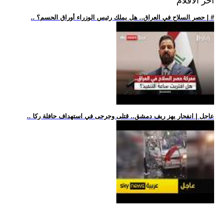
اخر الافلام
.. حصر السلاح في العراق.. هل يملك رئيس الوزراء أوراق الحسم؟ | #
.. عاجل | انفجار يهز ريف دمشق.. قتلى وجرحى في استهداف حافلة ركا