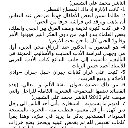
الناشر محمد علي الشبيبي)
1- كانت الإنارة إذ ذاك المصباح النفطي.
2- طالما سببن لبعض الأطفال خوفاً فيرفض عند النعاس
أن يذهب ويرقد في فراشه خوفاً من الجني!
3- في كتب كثيرة قديمة وصف الفرق بين الجني والملك،
بعض العلماء يبدو أنهم من ذوي الفكر النير فهونوا الأمر
وقالوا: الجني كل ما جن تحت الأرض!
4- هو المغفور له الدكتور عبد الرزاق محي الدين، أول
من وجهني لدراسة الأدب الحديث والأساليب الحديثة في
التأليف، فأقتنيت إلى جانب البدائع كتاب الأدب العربي
للأستاذ أحمد حسن الزيات.
5- كتبت على غرار كتابات جبران خليل جبران –وادي
الأحلام و وديع الغريب-.
6- من ذلك قصيدة بعنوان –نفثة الألم- و –تعالي- (هذه
القصائد تضمها المجموعة الشعرية الكاملة للراحل والتي
طبعت عام 2013/ الناشر محمد علي الشبيبي)
7- لديهم ما يسمونه – استخاره- يأتي أحد الناس الى رجل
دين كهل –أو قل معمم- فيطلب منه –الخيرة- بالمسبحة
السوداء. المستخير يذكر ما يريد في سرّه، وهذا يقرأ
كلمات تقديس لله ثم يغمض عينيه ويحجز بضع خرزات