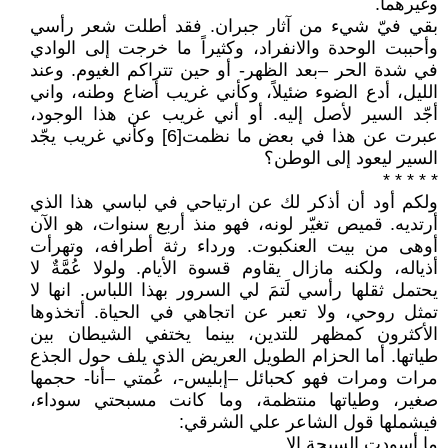
وغيرهما.
بقي فيّ شيء من آثار جبران. فقد أطلت شعر رأسي
وأحببت الوحدة والانفراد، وكثيراً ما خرجت إلى الوادي
في شدة الحر –بعد الظهر- أو حين تتراكم الغيوم. وعند
الليل، أدع الضوء ضئيلاً، وكأني غريب أضاع وطنه، واني
أجّد السير لأصل إليه. أو أني غريب عن هذا الوجود،
عبرت عن هذا في بعض ما نظمت[6] وكأني غريب يجّد
السير ليعود إلى الوطن؟
* * * * *
ولكم أود أن أذكر لك عن ارتياحي في لباسي هذا الذي
أرتديه. قميص تغيّر لونه، فهو منذ أربع سنوات، هو الآن
أوهى من بيت العنكبوت. ورداء رثة أطرافه، وتهرأت
أذياله، ولكنه مازال يقاوم قسوة الأيام. ولولا عُمَّةٌ لا
يحتمل ثقلها رأسي لَتمَ لي السرور بهذا اللباس. انها لا
تمثل روحي، ولا تعبر عن اتجاهي في الحياة. أتخذوها
الأكثرون كمظهر للتدين، بينما يختفي الشيطان بين
طياتها. أما الحزام الطويل العريض الذي يلف حول الجذع
مرات ومرات فهو كحبائل –إبليس-، عُمتي –أنا- حجمها
صغير، وطياتها منتظمة، وما كانت مسبحتي سوداء،
فيشملها قول الشاعر علي الشرقي:
ما أسودت السبحة إلا