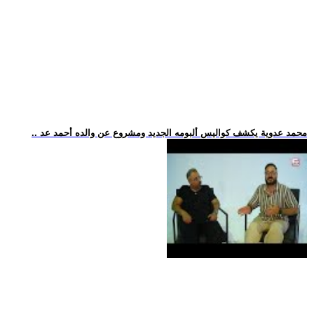
.. محمد عدوية يكشف كواليس ألبومه الجديد ومشروع عن والده أحمد عد