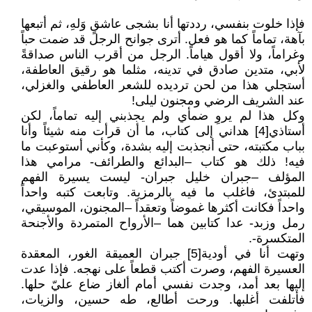
فإذا خلوت بنفسي، رددتها أنا بشجى عاشقٍ وَلهِ، ثم أتبعها
بآهة، تماماً كما هو فعل. أترى جوانح الرجل قد ضمت حباً
وغراماً، ولا أقول هياماً. الرجل من أقرب الناس صداقةً
لأبي، متدين صادق في تدينه، مثلما هو رقيق العاطفة،
أستجلي هذا من لحن ترديده للشعر العاطفي والغزلي،
عند الشريف الرضي ومجنون ليلى!
وكل هذا لم يروِ ضمأي ولم يجذبني إليه تماماً، لكن
أستاذي[4] هداني إلى كتاب، ما أن قرأت منه شيئاً وأنا
بباب مكتبته، حتى أنجذبت إليه بشدة، وكأني أستوعبت ما
فيه! ذلك هو كتاب –البدائع والطرائف- مرامي هذا
المؤلف –جبران خليل جبران- ليست يسيرة الفهم
للمبتدئ، فاغلب ما فيه بالرمزية. وتابعت كتبه واحداً
واحداً فكانت أكثرها غموضاً وتعقداً –المجنون، الموسيقي،
رمل وزبد- عدا كتابين هما –الأرواح المتمردة والأجنحة
المتكسرة-.
وتهت أنا في أودية[5] جبران العميقة الغور، المعقدة
العسيرة الفهم، وصرت أكتب قطعاً على نهجه. فإذا عدت
إليها بعد أمد، وجدت نفسي أمام ألغاز ضاع عليّ حلها.
فأتلفت أغلبها. ورحت أطالع، طه حسين، والزيات،