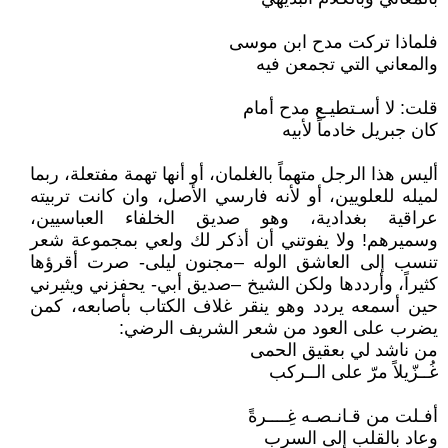
فلماذا تركت مدح ابن موسى
والمعاني التي تجمعن فيه
قلت: لا أسـتطيـع مدح أمام
كان جبريل خادماً لأبيه
أليس هذا الرجل متهماً بالغلمان، أو أنها تهمة مفتعلة، ربما
لميله للعلويين، أو لأنه فارسي الأصل، وان كانت تربيته
عراقية بغدادية، وهو صديق الخلفاء العباسيين،
وسميرهم! ولا يفوتني أن أذكر لك ولعي بمجموعة شعر
تنسب إلى العاشق الوله –مجنون ليلى- صرت أقرؤها
كثيراً، وأرددها ولكن الشيخ –صديق أبي- يحفزني ويثيرني
حين أسمعه يردد وهو ينقر غلاف الكتاب بأصابعه، كمن
يضرب على العود من شعر الشريف الرضي:
من ناشد لي بعقيق الحمى
غُــزّيلاً مرّ على الــركب
أفـلت من قـانـصـه غِــــرةً
وعاد بالقلب إلى السرب