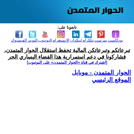
تابعونا على:
بودكاست
بنترست
تيلكرام
لينكدإن
الانستغرام
اليوتيوب
التويتر
الفيسبوك
تبرعاتكم وتبرعاتكن المالية تحفظ استقلال الحوار المتمدن،
فشاركونا في دعم استمرارية هذا الفضاء اليساري الحر
[اشترك في قناة ‫«الحوار المتمدن» على اليوتيوب]
الحوار المتمدن - موبايل
الموقع الرئيسي