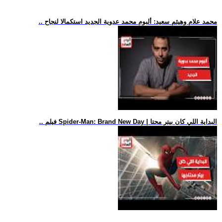
.. محمد علام وهيثم سعيد: ألبوم محمد عدوية الجديد استكمالا لنجاح
.. فيلم Spider-Man: Brand New Day | البداية اللي كان بيتر محتا