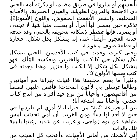
بأنفسهم أو ساروا في طريق مظلم، أو ذكرته أمه بالجني
ذي الأجنحة والقرون الطويلة، والعيون الجمرية، والأصابع
المنجلية، والشعر الأشعث المنفوش، واللون الأسود[2].
تذكره حين يعصي لهاً أمراً، أو يطلب منها شيئاً لا تجده ،
أو يضره. فإنها تضطر لإسكاته بتخويفه بالجني، وقد حدثته
جدته العجوز –أيضاً- عنه، إنه يتشكل بكل شكل، حجارة
أو قطعة صوف منفوشة!
وحتى كبرت وجدت في كتب الأقدمين، الجني يتشكل
بكل شكل حي كالكلب والخنزير، وبعكسه المَلَك. فهو
يتشكل بكل شكل إلا الكلب والخنزير. وهذا وجدته في
كتب صنفها الأولون[3].
وكثيراً ما يضم مجلسنا هذا فتيات جيراننا مع أمهاتهن.
وطالما توسلن بي لأكون المحدث! فأقص عليهن قصصاً
من أقاصيصهن، وأحياناً من نوع جيد أقرأه من انتاج كتاب
جيدين، وأحيانا مما ابتدعه أنا!
بين المجموعة "بُنية" من جيراننا، لا أدري لم طردتها في
حين لا أجد لها ذنباً! ومن الغريب أن أمي تحدثت أمس
متباهية عن يوم زواجي، وأعربت عن شديد رغبتها بالبنية
تلك بالذات.
أني لأضحك من أماني الأمهات، وأعجب كل العجب من