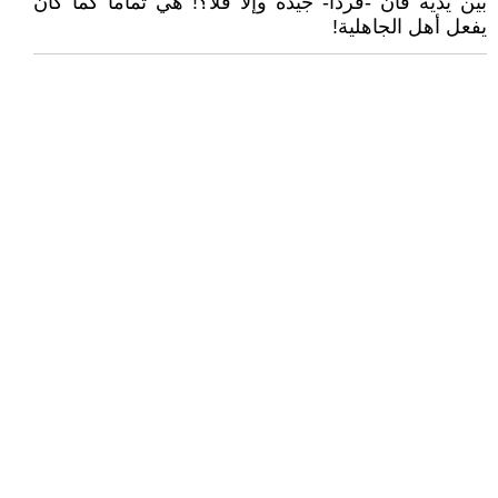
بين يديه فأن -فردا- جيدة وإلا فلا؟! هي تماماً كما كان
يفعل أهل الجاهلية!