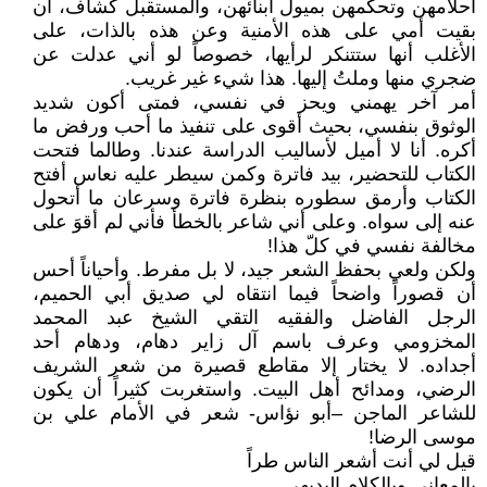
أحلامهن وتحكمهن بميول أبنائهن، والمستقبل كشاف، ان
بقيت أمي على هذه الأمنية وعن هذه بالذات، على
الأغلب أنها ستتنكر لرأيها، خصوصاً لو أني عدلت عن
ضجري منها وملتُ إليها. هذا شيء غير غريب.
أمر آخر يهمني ويحز في نفسي، فمتى أكون شديد
الوثوق بنفسي، بحيث أقوى على تنفيذ ما أحب ورفض ما
أكره. أنا لا أميل لأساليب الدراسة عندنا. وطالما فتحت
الكتاب للتحضير، بيد فاترة وكمن سيطر عليه نعاس أفتح
الكتاب وأرمق سطوره بنظرة فاترة وسرعان ما أتحول
عنه إلى سواه. وعلى أني شاعر بالخطأ فأني لم أقوَ على
مخالفة نفسي في كلّ هذا!
ولكن ولعي بحفظ الشعر جيد، لا بل مفرط. وأحياناً أحس
أن قصوراً واضحاً فيما انتقاه لي صديق أبي الحميم،
الرجل الفاضل والفقيه التقي الشيخ عبد المحمد
المخزومي وعرف باسم آل زاير دهام، ودهام أحد
أجداده. لا يختار إلا مقاطع قصيرة من شعر الشريف
الرضي، ومدائح أهل البيت. واستغربت كثيراً أن يكون
للشاعر الماجن –أبو نؤاس- شعر في الأمام علي بن
موسى الرضا!
قيل لي أنت أشعر الناس طراً
بالمعاني وبالكلام البديهي