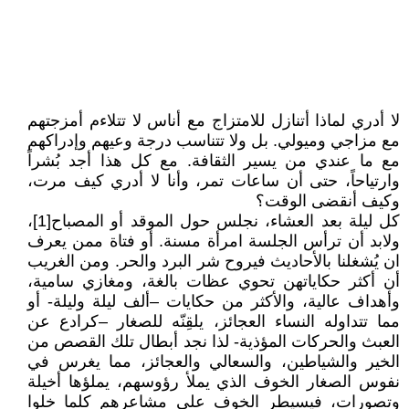
لا أدري لماذا أتنازل للامتزاج مع أناس لا تتلاءم أمزجتهم
مع مزاجي وميولي. بل ولا تتناسب درجة وعيهم وإدراكهم
مع ما عندي من يسير الثقافة. مع كل هذا أجد بُشراً
وارتياحاً، حتى أن ساعات تمر، وأنا لا أدري كيف مرت،
وكيف أنقضى الوقت؟
كل ليلة بعد العشاء، نجلس حول الموقد أو المصباح[1]،
ولابد أن ترأس الجلسة امرأة مسنة. أو فتاة ممن يعرف
ان يُشغلنا بالأحاديث فيروح شر البرد والحر. ومن الغريب
أن أكثر حكاياتهن تحوي عظات بالغة، ومغازي سامية،
وأهداف عالية، والأكثر من حكايات –ألف ليلة وليلة- أو
مما تتداوله النساء العجائز، يلقِنّه للصغار –كرادع عن
العبث والحركات المؤذية- لذا نجد أبطال تلك القصص من
الخير والشياطين، والسعالي والعجائز، مما يغرس في
نفوس الصغار الخوف الذي يملأ رؤوسهم، يملؤها أخيلة
وتصورات، فيسيطر الخوف على مشاعرهم كلما خلوا