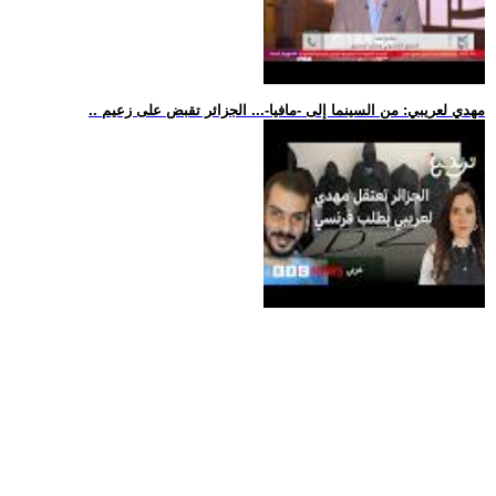
.. مهدي لعريبي: من السينما إلى -مافيا-... الجزائر تقبض على زعيم