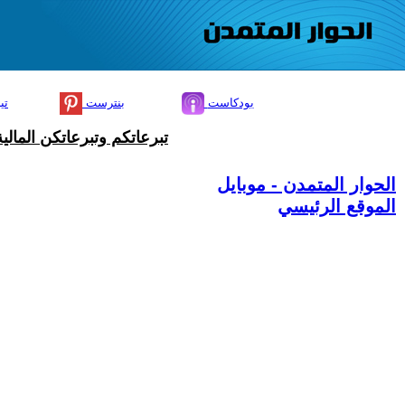
بودكاست
بنترست
تي
تبرعاتكم وتبرعاتكن المال
الحوار المتمدن - موبايل
الموقع الرئيسي