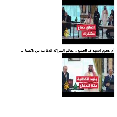
.. -أي هجوم استهداف للجميع-.. معالم الشراكة الدفاعية بين باكستا