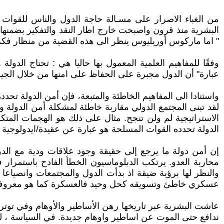
من الغباء الاصرار على مسـالة حاجة الدول والناس للقوات ا
البشرية منذ قرون واصبحت خارج اطار النقد والتفكير بضمنها م
" اما ماركوس أوريليوس ينظر الى هذه القضية من منظار فكري ا
وفقًا للمفاهيم العلمية المعمول بها حاليا هي : تحتاج الدو
عبارة" أن الدول مجبرة على الحفاظ على امنها من خلال الجيش"
واستنادا الى المفاهيم الخاطئة والمتبعة، فإن أمن الدولة ت
لقد تبنى المجتمع الدولي مقاربة خاطئة لمشكلة أمن الدولة و
الاستراتيجية لم ولن تنجح. مثال على ذلك هو الهجمات المتكر
الدولة تحدده القوات المسلحة هو عبارة عن عقيدة/ايدولوجية 
إن أمن دولة ما يرجع إلى حقيقة وجود علاقات ودية مع الدو
محاربة العدو. يرتكب الدبلوماسيون الخطأ الفادح باستمرار 
والنظر لها برؤية ضيقة اذ بدأت الدول والمجتمعات وانصياعا
عسكري خاطئ وتسويقه كحل وحيد فالعسكرة كما هو معروف
عاشت البشرية عبر تاريخها رهن الأساطير والأوهام وفي توتر و
ندافع حتى الموت عن اساطير واوهام جديدة. في السياسة ، لط