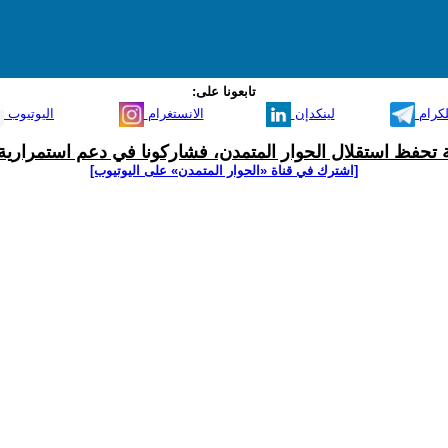
تابعونا على:
لكرام
لينكدإن
الانستغرام
اليوتيوب
ية تحفظ استقلال الحوار المتمدن، فشاركونا في دعم استمرارية 
[اشترك في قناة ‫«الحوار المتمدن» على اليوتيوب]