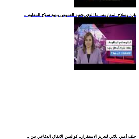
.. غزة وسلاح المقاومة.. ما الذي يخفيه الغموض ببنود سلاح المقاوم
.. حلف أمني ثلاثي لتعزيز الاستقرار.. كواليس الاتفاق الدفاعي بين