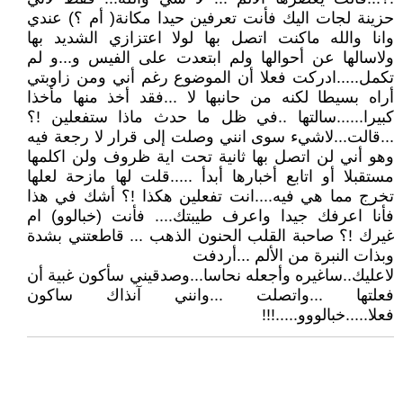
حزينة لجات اليك فأنت تعرفين حيدا مكانة( أم ؟) عندي
وانا والله ماكنت اتصل بها لولا اعتزازي الشديد بها
ولاسالها عن أحوالها ولم ابتعدت على الفيس و...و لم
تكمل.....ادركت فعلا أن الموضوع رغم أني ومن زاوبتي
أراه بسيطا لكنه من حانبها لا ...فقد أخذ منها مأخذا
كبيرا......سالتها ..في ظل ما حدث ماذا ستفعلين !؟
...قالت...لاشيء سوى انني وصلت إلى قرار لا رجعة فيه
وهو أني لن اتصل بها ثانية تحت اية ظروف ولن اكلمها
مستقبلا أو اتابع أخبارها أبدأ .....قلت لها مازحة لعلها
تخرج مما هي فيه....انت تفعلين هكذا !؟ أشك في هذا
فأنا اعرفك جيدا واعرف طيبتك.... فأنت (خبالوو) ام
غيرك !؟ صاحبة القلب الحنون الذهب ... قاطعتني بشدة
وبذات النبرة من الألم ...أردفت
لاعليك..ساغيره وأجعله نحاسا...وصدقيني سأكون غبية أن
فعلتها ...واتصلت ...وانني آنذاك ساكون
فعلا.....خبالووو.....!!!