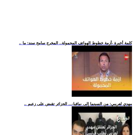
.. كلمة أخيرة -أزمة خطوط الهواتف المحمولة.. المخرج سامح سند: ما
.. مهدي لعريبي: من السينما إلى -مافيا-... الجزائر تقبض على زعيم