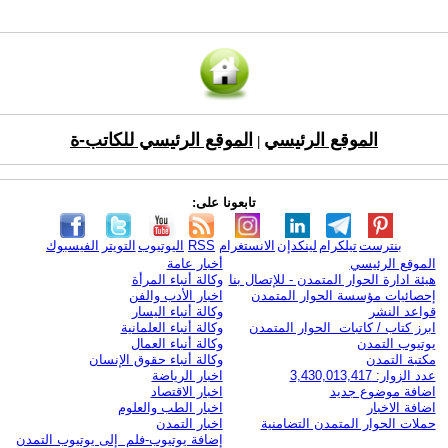
الموقع الرئيسي
الموقع الرئيسي للكاتب-ة
|
تابعونا على:
بنترست
تيلكرام
لينكدإن
الانستغرام
RSS
اليوتيوب
التويتر
الفيسبوك
الموقع الرئيسي
أخبار عامة
هيئة ادارة الحوار المتمدن - للإتصال بنا
وكالة أنباء المرأة
إحصائيات مؤسسة الحوار المتمدن
اخبار الأدب والفن
قواعد النشر
وكالة أنباء اليسار
ابرز كتاب / كاتبات الحوار المتمدن
وكالة أنباء العلمانية
يوتيوب التمدن
وكالة أنباء العمال
مكتبة التمدن
وكالة أنباء حقوق الإنسان
عدد الزوار: 3,430,013,417
اخبار الرياضة
اضافة موضوع جديد
اخبار الاقتصاد
اضافة الاخبار
اخبار الطب والعلوم
حملات الحوار المتمدن التضامنية
اخبار التمدن
إضافة يوتيوب-فلم إلى يوتيوب التمدن