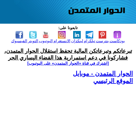
تابعونا على:
بودكاست
بنترست
تيلكرام
لينكدإن
الانستغرام
اليوتيوب
التويتر
الفيسبوك
تبرعاتكم وتبرعاتكن المالية تحفظ استقلال الحوار المتمدن،
فشاركونا في دعم استمرارية هذا الفضاء اليساري الحر
[اشترك في قناة ‫«الحوار المتمدن» على اليوتيوب]
الحوار المتمدن - موبايل
الموقع الرئيسي