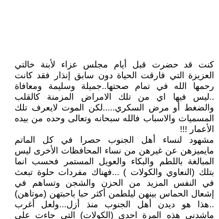
كنت قد حضرت قبل أيام مجلس عزاء لأبنة خالتي
العزيزة التي فارقت الحياة دون سابق إنذار فقد كانت
رحمها الله في تمام صحتها..جميلة وسليمة ومعافاة
..ليس فيها اي من تلك الامراض المزمنة كالقلب
والضغط أو مرض السكري.....لكن الموت لايعرف تلك
المسميات والاسباب فالله سبحانه وتعالى وحده من بيده
الأعمار !!!
مشهود لنساء أهل الجنوب حصرا في كل الماتم
مايميزهن عن غيرهن من نساء المحافظات الأخرى ليس
المبالغة باللطم والبكاء والعويل المستمر فحسب انما
بتلك (النعاوي والكولات ) ...فهناك مفردات حلوة تبعث
في النفس المزيد من الحزن والشجن وتساهم في
إشعال الحماس بينهن ليلطمن أكثر حبا باحبتهن (موتاهن)
..هذا هو ديدن أهل الجنوب منذ أزل...ولعل أغرب
ماشدني هذه المرة احدى (الكولات) التي جاءت على