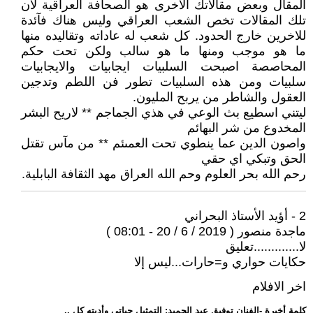
المقال وبعض مقالاتك الاخرى هو الصحافة العراقية لان
تلك المقالات تخص الشعب العراقي وليس هناك فآئدة
للاخرين خارج الحدود. كل شعب له عاداته وتقاليده منها
ما هو موجب ومنها ما هو سالب ولكن تحت حكم
المحاصصة اصبحت السلبيات ايجابيات والايجابيات
سلبيات ومن هذه السلبيات تطور فن اللطم وتدجين
العقول والشاطر من يربح المليون.
ليتني اسطيع بث الوعي في هذي الجماجم ** لاريح البشر
المخدوع من شر البهائم
واصون الدين عما ينطوي تحت العمىئم ** من مآس تقتل
الحق وتبكي اي حقي
رحم الله بحر العلوم وحم الله العراق مهد الثقافة البابلية.
2 - أؤيد الأستاذ البحراني
ماجدة منصور ( 2019 / 6 / 20 - 08:01 )
لا.............تعليق
حكايات حواري و=حارات...ليس إلا
اخر الافلام
.. كلمة أخيرة -الفنان توفيق عبد الحميد: التمثيل حياتي وأديته كل