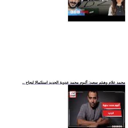
.. محمد علام وهيثم سعيد: ألبوم محمد عدوية الجديد استكمالا لنجاح