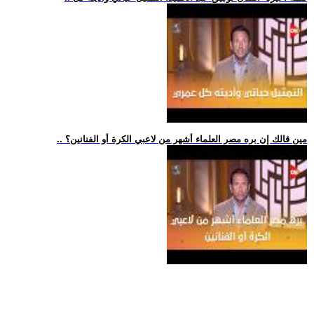
.. مين قالك إن بره مصر العلماء أشهر من لاعبي الكرة أو الفنانين؟