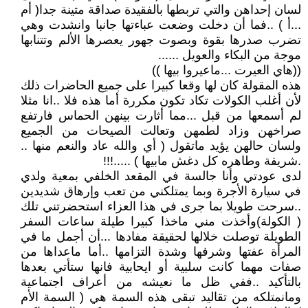
لسان إحداهن والتي تربطها بالفقيدة صداقة متينة جدا( أم
...أ ) ..فما أن دخلت وضعت عباءتها جانبا وانشدت وهي
تضرب صدرها بقوة وبصوت جهور يعصرها الألم وتتنابها
موجة من البكاء والعويل ......
((هاي العيرت ...ماعيروا بيها ))
هذه المقولة كان لها وقعا كبيرا على جميع الحاضرات ذلك
لأن أغلب الكولات تكاد تكون مكررة أما هذه فلا ..انا مثلا
لم أسمعها من قبل ...مما أثارت بينهن الحماس فارتفع
صراخهن وزاد لطمهن وتعالت الصيحات من الجميع
ولسان حالهن يؤيد ماتقول ( أي والله عاد والنعم منها ..
.شريفة وطاهره كل دغش مابيها ) .....!!!
لدى عودتي وأنا جالسة في المقعد الخلفي بمعية ولدي
في سيارة الأجرة وبما يمتلكني من تعب وإرهاق شديدين
..سرحت طويلا بما جرى في هذا العزاء استحضرتني تلك
( الكولة)وأخذت مني ماخذا كبيرا طيلة ساعات السفر
الطويلة توصلت خلالها لحقيقة مفادها ...أن أجمل ما في
المرأة عفتها وشرفها وشدة التزامها ..أما ماعداها من
صفات مهما كانت سلبية أو ايحابية فانها ستأتي بعدها
بالتأكيد ..ففي ظل ما نعيشه من أعراف اجتماعية
ومانمتلكه من تقاليد تبقى هذه السمة هي ( السمة الأم