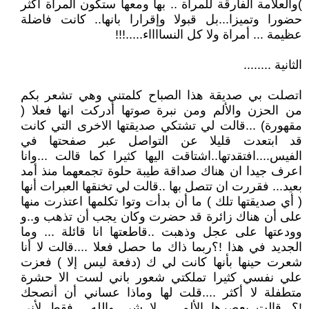
)والعلامة الفارقة للمراة .. بها ومعها ستكون المراة اكثر
حضورا وتميزا...بل قبولا وإقرارا بانها.. كانت فاضلة
عظيمة ... أمراة ولا كل النسااااء.....!!!
الثانية ........
اتصلت بي صديقة هذا الصباح كلمتني وهي تشعر بكم
من الحزن والألم ومن نبرة صوتها أدركت انها فعلا (
مقهورة) ...قالت لي تشتكي صديقتها الاخرى التي كانت
قد ابتعدت قليلا عن التواصل عبر صفحتها في
الفيس....افتقدتها..اشتاقت اليها كثيرا كما قالت ...وانا
اعرف جيدا ان هناك صداقة طيبة حلوة تجمعهما منذ أمد
بعيد... فقررت ان تتصل بها ..قالت لي تخنقها العبرات أنها
( أي صديقتها تلك ) ما أن بدأت وتوا تكلمها اعتذرت منها
على أن هناك زائرة قد حضرت وكان يجب أن تذهب و..و
وودعتها على عجل وذهبت ..قاطعتها انا قائلة ... وما
الجديد في هذا !؟ربما ذاك ما حصل فعلا ....قالت لا أنا
شعرت حينها بأنها كانت لي ك (دفعة ليس إلا ) فعزت
علي نفسي كثيرا تملكتي شعور باني لست الا حشرة
متطفلة لا أكثر ....قلت لها وماذا عساني أن أنصحك
!؟...قالت يعصرها الألم ... لا شي والله... فقط لأني