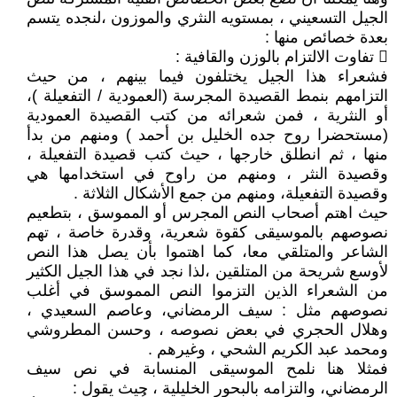
الجيل التسعيني ، بمستويه النثري والموزون ،لنجده يتسم
بعدة خصائص منها :
 تفاوت الالتزام بالوزن والقافية :
فشعراء هذا الجيل يختلفون فيما بينهم ، من حيث
التزامهم بنمط القصيدة المجرسة (العمودية / التفعيلة )،
أو النثرية ، فمن شعرائه من كتب القصيدة العمودية
(مستحضرا روح جده الخليل بن أحمد ) ومنهم من بدأ
منها ، ثم انطلق خارجها ، حيث كتب قصيدة التفعيلة ،
وقصيدة النثر ، ومنهم من راوح في استخدامها هي
وقصيدة التفعيلة، ومنهم من جمع الأشكال الثلاثة .
حيث اهتم أصحاب النص المجرس أو المموسق ، بتطعيم
نصوصهم بالموسيقى كقوة شعرية، وقدرة خاصة ، تهم
الشاعر والمتلقي معا، كما اهتموا بأن يصل هذا النص
لأوسع شريحة من المتلقين ،لذا نجد في هذا الجيل الكثير
من الشعراء الذين التزموا النص المموسق في أغلب
نصوصهم مثل : سيف الرمضاني، وعاصم السعيدي ،
وهلال الحجري في بعض نصوصه ، وحسن المطروشي
ومحمد عبد الكريم الشحي ، وغيرهم .
فمثلا هنا نلمح الموسيقى المنسابة في نص سيف
الرمضاني، والتزامه بالبحور الخليلية ، حيث يقول :