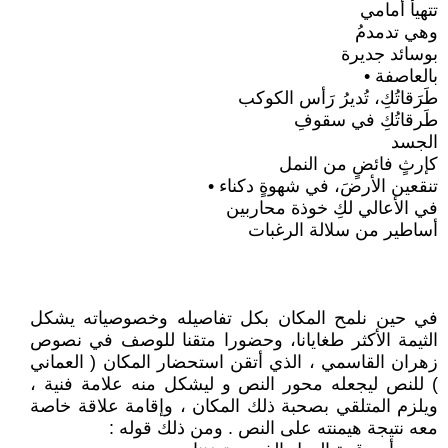
تتهيأ أمامي
وهي تدمدمُ
بوسائد جديرة
بالعاصفة •
طَرَقاتُكِ، تُديرُ رَأس الكوكب
طَرقاتُكِ في سقوفِ
الجسد
كإرثٍ فائضٍ من النمل
تنقعين الأرضَ، في شهوةٍ دكناء •
في الأعالي لكِ خوذة محاربين
أساطير من سلالة الرغبات
في حين نلمح المكان بكل تفاصيله وخصوصياته يشكل
الثيمة الأكثر طغايانا، وحضورا متقنا للوصف في نصوص
زهران القاسمي ، الذي أتقن استحضار المكان ( العماني
) للنص ليجعله محور النص و ليشكل منه علامة فنية ،
ويلزم المتلقي بصحبة ذلك المكان ، وإقامة علاقة خاصة
معه نتيجة هيمنته على النص . ومن ذلك قوله :