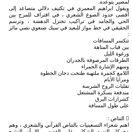
لمصير يتوعده.
ويقول ابراهيم المعمري في تكثيف دلالي متصاعد إلى
أقصى حدود الصوغ الشعري ، في اقتراف للمزج بين
الحي والجامد في تراكيب تختزل الدهشة ، وترسم
الحقيقي في خط مواز للبعيد في سبك صنعوي نصي مائز
:
تتكسر المسافات
بين قباب المتاهة
ورغوة الليل
الطرقات المرصوفة بالجدران
وسهم الإشارة الحمراء
اللامع كجمرة ملتهبة طتخت دخان الخطوة
ومرايا الأيام
تقلبات الروح الشرسة
مندفعة بسكرة المشتعل
كشرارات البرق
على طول المسافة
 التناص :
اهتم شعراء التسعينيات بالتناص القرآني والشعري ، وهم
مع كل التمرد الشكلي على القديم ، إلا أن التشبع