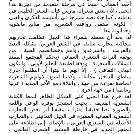
أحمد العماني، سيما في مرحلة متقدمة من تجربة هذا
الجيل ، لأن بعض شعرائه مارس كتابة الشعر الخليلي في
بداياته ، كما جاء نصه ممتزجا في تأسيسه الفكري والفني
، لكونه استقى روافده الشعرية من منابع ماضوية
وحداثوية معا .
لذا نجد أن معظم شعراء هذا الجيل انطلقت تجاربهم
محاكية لتجارب سابقة في الشعر العربي، بشكله البعيد
والقريب ، واسترفدوا رؤاهم وخصائصهم الفنية ، من
بوتقة التراث الشعري العماني (بحكم المجتمع الممتد
السلالات الشعرية ، ووفقا لطبيعة التعلم الأولي ، والتكون
البدئي الثقافي ) . إلا إنهم ما لبثوا أن انطلقوا خارج
مناطق الداخل مكانيا ، وكتابيا ليبنون ذواتهم الشعرية
الخاصة بفرادة من جهة ، وائتلاف مع الآخر الجديد ( عربيا
وعالميا ) من جهة أخرى .
لقد خرج هذا الجيل على الشكل الظاهر لنمط الكتابة
الشعرية القديمة . بحيث استنجز بوفرة الوعي واللغة
والصورة نصا حقيقيا مائزا ، مقتفيا أثر بعض التجارب
الشعرية العمانية المميزة في الجيل الثمانيني ، والتجارب
الأصيلة في الشعري العربي ، بالإضافة إلى اطلاعه على
المنجز الجديد في خارطة المشهد الشعري العالمي ،