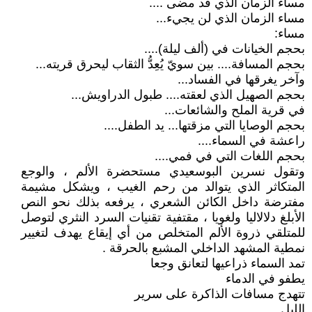
مساء الزمان الذي قد مضى ....
مساء الزمان الذي لن يجيء...
مساء:
بحجم الخيانات في (ألف ليلة)....
بحجم المسافة.... بين سويّ يُعِدُّ الثقاب ليحرق قريته...
وآخر يغرقها في الفساد...
بحجم الصهيل الذي لعقته.... طبول الدراويش...
في قرية الملح والشائعات...
بحجم الوصايا التي مزقتها... يد الطفل....
راعشة في السماء....
بحجم اللغات التي في فمي....
وتقول نسرين البوسعيدي مستحضرة الألم ، والوجع
المتكاثر الذي يتوالد من رحم الغيب ، ويشكل مشيمة
مفترضة داخل الكائن الشعري ، يرفعه بذلك نحو النص
الأبلغ دلالاليا ولغويا ، مقتفية تقنيات السرد النثري لتوصل
للمتلقي ذروة الألم المتخلص من أي إيقاع يهدف لتغيير
نمطية المشهد الداخلي المشبع بالحرقة .
تمد السماء ذراعيها لتعانق وجعا
يطفو في الدماء
تتهدج مسافات الذاكرة على سرير
الليل