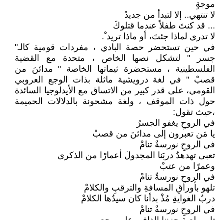
موجةٍ
لا تنتهي.. إلا لتبدأ من جديدْ
... قد كنتَ طفلاً عندما قتلوكَ
لا تدري لماذا جئتَ، أو ماذا تريد ْ.
في حين تستحضر حصة البادي ، مفردات قومية كالـ"
جسر " لتشكل نصها الخاص ، متحدة مع القضية
الفلسطينية ، مستحضرة ثيماتها الخاصة " مدائنَ من
قصبْ " في لغة درويشية ماثلة بذات الوجع العروبي
القومي، على قدر كبير من الاتساق مع الأيدلوجيا السائدة
حول ذات الموقف ، ولغة مشحونة بالدلالات الحميمة
،حيث تقول:
في الروحِ يغفو الجسرُ
يا مَن تعبرون إلى مدائنَ من قصبْ
في الروحِ نورسةٌ تنامْ
تعبى تهدهدُ دربَنا المجدولَ أعمارًا من الذكرى
وعمرًا من عتبْ
في الروحِ نورسةٌ تنامْ
تلهو بأوراقِ المسافةِ والترقبِ والكلامْ
دربُ الغوايةِ مُذْ بدأنا كان سيدُها الكلامْ
في الروحِ نورسةٌ تنامْ