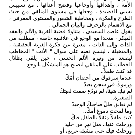
الأمة ، وأهدافها وأوجاعها وفضح أعدائها ، مع تسييس
نسبي للقصيدة ، وجعلها في مستوى المتلقي من حيث
الطرح والفكرة ، ومخاطبة الشعور والمستوى المعرفي ،
مع الاهتمام بالزخرف والبيان الجمالي .
يقول عاصم السعيدي ، متناولا قضية الغربة والألم والفقد
المبكر ، متحدا مع الوجع في علائقية خاصة ، منطلقة من
الذات وإلى الذات ، معبرة عن فكرة الغربة الحقيقية ،
والمتخيلة ، لينسج نصه على منوال " الأنت " المخاطب
ليصعد من وتيرة الألم الحسي ، حين يلقي بظلال
الخطاب على المتلقي ليصبح هو المتشكل بالوجع .
قد كنتَ طفلاً..
عندما سرقوكَ من أحضان أُمّكْ
ورموكَ في سجن بعيدْ
لم تبكِ شيئاً، لم تودّع صمتَ لعبتكَ
الصغيرةِ..
لم تعانق ظلّ صاحبكَ الوحيدْ
وما لمحتَ دموعَ أمكْ..
كنتَ طفلاً مثقلاً بالطفل فيكْ
ورحلتَ عنها.. مثلَ نهرٍ من جليدْ
ورحلتُ فيكَ على مشيئة غربةٍ، أو