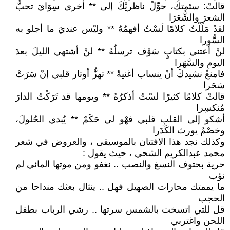
قالتْ: سئمتكَ، حوِّلْ ناظريْكَ إلى ** أُخرى سِوَايَ تحبُّ
الشعرَ والشُّعَرَا
لقدْ مَلَلْتُ كلامًا لَسْتُ أفهمُهُ ** وليْس عنديَ ما أجلو به
السُّورا
لنْ أعتني بكتابٍ سَوْف ترسلُهُ ** لنْ أشتهي الليلَ بعدَ
اليومِ والسَّهَرا
فامنعْ نشيدكَ أنْ ينساب أغنيةً ** تهزُّ أوتار قلبي إنْ سَرَتْ
سَحَرا
قالتْ كلامًا كثيرًا لسْتُ أذكرُهُ ** ويومها قد تَرَكْتُ الدارَ
مُنكسِرا
أشكو إلى القلبِ قلبي فهْو لي حَكَمٌ ** يُبدي الحُلولَ،
وخصْمٌ يورث الكَدَرا
وكذلك نجد هذا الافتتان بالموسيقى ، والعروض في شعر
محمد عبدالكريم الشحي ، حيث يقول :
حرية بحتوف النسغ والنصب .. نغفو ومن موتها المائي لم
نؤب
ما يممتك محارات الصهيل فهل .. ينثال بعثك منداحا من
الحجب
قل للتي اتسخت بالشمس سرتها .. رشي الرباب بطفل
اللحن واغتربي