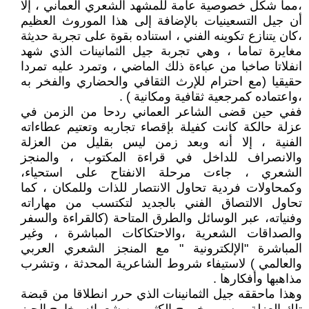
،مما شكل خصوصية عامة للمشهد الشعري العماني ، إلا
أن جيل التسعينيات بالإضافة إلى هذا الموروث العظيم
،كان يتنازع تكوينه الفني ، استناده بقوة على تجربة حديثة
مغايرة تماما ، وهي تجربة جيل الثمانينات الذي شهد
انفلاتا صاخبا من عباءة ذلك الماضي ، وتمرد عليه تمردا
حقيقيا (مع احترام للإرث الثقافي والحضاري والفخر به
،واعتماده كمرجعية ثقافية ومكانية ) .
ففي حين قضى الشاعر العماني ردحا من الزمن في
عزلة حالكة كانت كفيلة بإقصاء تجاربه وتعتيم عطاءاته
الفنية ، إلا أنه وبعد زمن ليس بقليل من العزلة
والانصراف للداخل في قراءة المكتوب ، والمنجز
الشعري ، جاءت مرحلة الانفتاح على استحياء،
وكمحاولات فردية تحاول الانتصار للذات وللمكان ، كما
تحاول الالتصاق الفني بالجديد لتكتسب من مهاراته
وفنياته، عبر الوسائل والطرق المتاحة (كالقراءة والسفر
والصداقات الشعرية ،والاحتكاكات المباشرة ، وغير
المباشرة "الإلكترونية " مع المنجز الشعري العربي
والعالمي ) لاستيفاء شروط الشاعرية المحدثة ، وتشرب
مذاهبها وأفكارها .
وهذا ماحققه جيل الثمانينات الذي حرر انطلاقا من قبضة