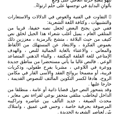
تلهو بلعبةِ حزننا الغافي على وجعٍ
بألوانِ البدايةِ في توجسها على حلم ارتواءْ..
 التفاوت في الفنية والغوص في الدلالات والاستعارات
والتشبيهات ، وكثافة اللغة الشعرية:
ففي حين يجنح البعض لجعل نصه خفيفا، قريبا من
المتلقي العام ، يميل أغلب شعراء هذا الجيل لخلق نص
كثيف من حيث البلاغة ، متشح بالرمزية ، معززين ذلك
بغموض الفكرة ، والابتعاد عن المستهلك من الألفاظ
والمعاني ، والاعتناء بالغاية الجمالية للنص ، والهدف
الإمتاعي للغة القلقة المكثفة ، والبناء الذهني المتصاعد
الوعي . فالنص غالبا ما يأتي مستحضرا من مناطق جديدة
ووعرة في اللاوعي ، مشربا بفرح طفولي، وذكريات
قريبة، أو مضمخا بروائح الفقد والأسى القار في مكامن
الروح، هادفا لكسر التكوين المألتف للنصوص القديمة ،
خارجا عليها .
وقد يتمحور النص حول قضايا ذاتية أو عامة ، منطلقا من
الداخل ليخاطب متلقي متحفز بوعي لقراءة نص مغاير ،
محدث الصيغة ، جديد التآلف بين عناصره وتراكيبه
المرصوفة بحرفية خاصة ، وحس فني عميق ، وامتلاك
بيّن لعناصر الشعرية الجديدة .