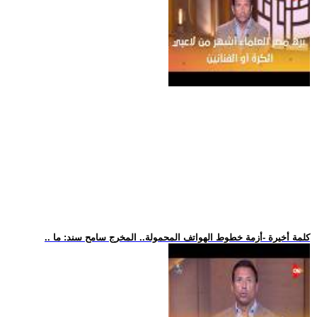
.. كلمة أخيرة -أزمة خطوط الهواتف المحمولة.. المخرج سامح سند: ما