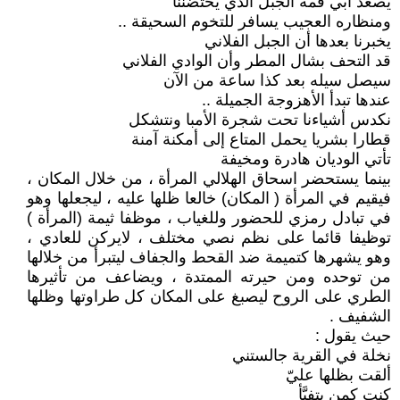
يصعد أبي قمة الجبل الذي يحتضننا
ومنظاره العجيب يسافر للتخوم السحيقة ..
يخبرنا بعدها أن الجبل الفلاني
قد التحف بشال المطر وأن الوادي الفلاني
سيصل سيله بعد كذا ساعة من الآن
عندها تبدأ الأهزوجة الجميلة ..
نكدس أشياءنا تحت شجرة الأمبا ونتشكل
قطارا بشريا يحمل المتاع إلى أمكنة آمنة
تأتي الوديان هادرة ومخيفة
بينما يستحضر اسحاق الهلالي المرأة ، من خلال المكان ،
فيقيم في المرأة ( المكان) خالعا ظلها عليه ، ليجعلها وهو
في تبادل رمزي للحضور وللغياب ، موظفا ثيمة (المرأة )
توظيفا قائما على نظم نصي مختلف ، لايركن للعادي ،
وهو يشهرها كتميمة ضد القحط والجفاف ليتبرأ من خلالها
من توحده ومن حيرته الممتدة ، ويضاعف من تأثيرها
الطري على الروح ليصبغ على المكان كل طراوتها وظلها
الشفيف .
حيث يقول :
نخلة في القرية جالستني
ألقت بظلها عليّ
كنت كمن يتفيَّأ