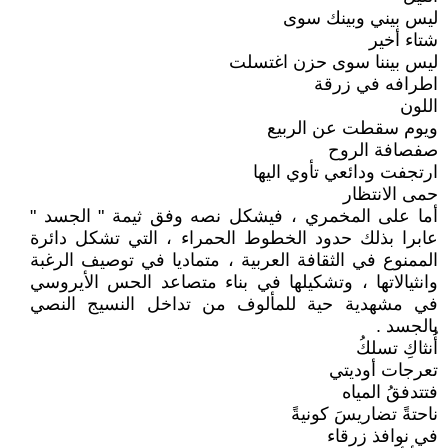
ليس بيني وبينك سوى
شتاء أخير
ليس بيننا سوى حزن اغتسلت
اطرافه في زرقة
اللون
ويوم سقطت عن الربيع
صفصافة الروح
ارتجفت ودائعي تأوي اليها
حمى الانتظار
أما على المخمري ، فيشكل نصه وفق ثيمة " الجسد "
عابرا بذلك حدود الخطوط الحمراء ، التي تشكل دائرة
الممنوع في الثقافة العربية ، متماديا في توصيف الرغبة
وانثيالاتها ، وتشكيلها في بناء متصاعد الحس الأيروسي
في مشهدية حية للمألوف من تداخل النسيج النصي
بالجسد .
أُنثاكِ تسلكُ
تعرجات أوديتي
فتتدفقُ المياه
ناحتةً تضاريسَ كونيةً
في نوافذ زرقاء