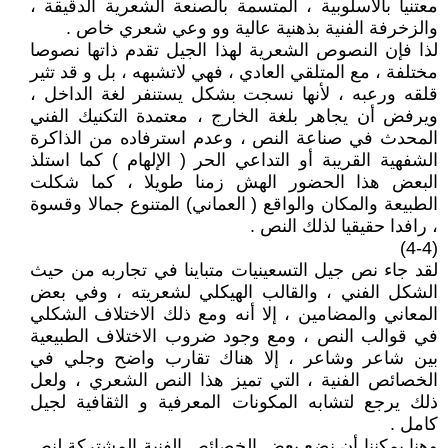
معتنيا بالأسلوبية ، المتسمة بالصنعة الشعرية الدقيقة ،
والزخرفة الفنية بذهنية عالية وو وعي شعري خاص .
لذا فإن النصوص الشعرية لهذا الجيل تقدم ذاتها نصوصا
مختلفة ، مع المتلقي العادي ، فهي لاتشبهه ، بل و قد تثير
قلقه ورعبه ، لأنها نسجت بشكل يستنفر لغة الداخل ،
ويرفض أن يجاهر بلغة الخارج ، معتمدة التكنيك الفني
المحدث في صناعة النص ، وعدم استرفاده من الذاكرة
الشفهية القريبة أو التداعي الحر ( الإلهام ) كما استلذ
البعض هذا الحضور الهش زمنا طويلا ، كما شكلت
الطبيعة والمكان والواقع ( العماني) المتنوع جمالا وقسوة
، رافدا حقيقيا لذلك النص .
(4-4)
لقد جاء نص جيل التسعينيات متباينا في تجاربه من حيث
الشكل الفني ، والقالب الهيكلي لشعريته ، وفي بعض
المعاني والمضامين ، إلا أنه ومع ذلك الاختلاف الشكلي
في قوالب النص ، ومع وجود ضروب الاختلاف الطبيعية
بين شاعر وشاعر ، إلا هناك تقارب واضح وجلي في
الخصائص الفنية ، التي تميز هذا النص الشعري ، ولعل
ذلك يرجع لتشابه المكونات المعرفية و الثقافية لجيل
كامل .
وهنا يمكننا أن نضع بعض الخصائص الفنية المشتركة لنص