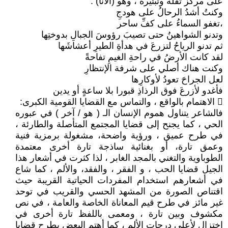
على مركز ثقله وتبئيره ، وهو (الأنا) :
وكنتُ أشدُ الرحالُ على هودجِ
،تغفو السماءُ على كفِّ ساحر
وتدنو الشواهينُ حتى تصيبَ رؤوسَ الجبالِ بدوختِها
ثم تدنو الرياحُ لتزرعَ في هدأةِ الطيرِ أعشاشَها
لقد كانت الأرضُ في راحةِ الغيمِ تفاحةً
وكنت هناك أصلي على شرفة الإنتظارِ
لعل الجراحَ تعودُ لأوكارِها
فأغدو لأزرعَ فوق الرذاذِ قبورا بلا ساعةٍ أو يدين
 الاهتمام بالواقع ، والتماس مع القضايا القومية الكبرى:
فالشاعر يتناول هموم الإنسان الـ ( هو / آخر ) في عبوره
الحي ، كما يجنح إلى قضايا المجتمع المتأصلة والطارئة ،
في طرح عميق ، ورؤية واضحة، مشغولة برمزية فنية
وعمق تارة، أو بغنائية ساذجة تارة أخرى معتمدة
الطوباوية والتغني بالمجد الغابر ، لذا كثرت في أشعار هذا
الجيل قضايا الحب ، و الفقر ، والفقد، والألم ، كما شاع
في أشعارهم استخدام المفردات الحياتية القريبة حيث
اقتناص الصورة من المشهد الحسي والقريب في توحد
غير مائز في طرح قيم المعاناة الخاصة والعامة ، في نص
مكشوف وبين تارة ، ومعمى باللفظ تارة أخرى في
اختزال لأعلى درجات الألم ، كما أهتم البعض بطرح قضايا