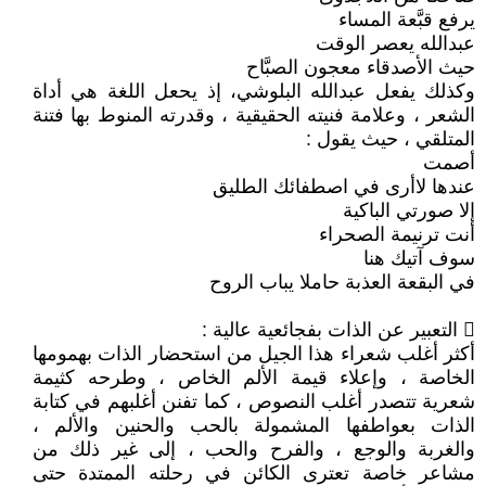
يرفع قبَّعة المساء
عبدالله يعصر الوقت
حيث الأصدقاء معجون الصبَّاح
وكذلك يفعل عبدالله البلوشي، إذ يحعل اللغة هي أداة
الشعر ، وعلامة فنيته الحقيقية ، وقدرته المنوط بها فتنة
المتلقي ، حيث يقول :
أصمت
عندها لاأرى في اصطفائك الطليق
إلا صورتي الباكية
أنت ترنيمة الصحراء
سوف آتيك هنا
في البقعة العذبة حاملا يباب الروح
 التعبير عن الذات بفجائعية عالية :
أكثر أغلب شعراء هذا الجيل من استحضار الذات بهمومها
الخاصة ، وإعلاء قيمة الألم الخاص ، وطرحه كثيمة
شعرية تتصدر أغلب النصوص ، كما تفنن أغلبهم في كتابة
الذات بعواطفها المشمولة بالحب والحنين والألم ،
والغربة والوجع ، والفرح والحب ، إلى غير ذلك من
مشاعر خاصة تعترى الكائن في رحلته الممتدة حتى