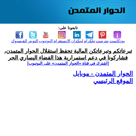
تابعونا على:
بودكاست
بنترست
تيلكرام
لينكدإن
الانستغرام
اليوتيوب
التويتر
الفيسبوك
تبرعاتكم وتبرعاتكن المالية تحفظ استقلال الحوار المتمدن،
فشاركونا في دعم استمرارية هذا الفضاء اليساري الحر
[اشترك في قناة ‫«الحوار المتمدن» على اليوتيوب]
الحوار المتمدن - موبايل
الموقع الرئيسي