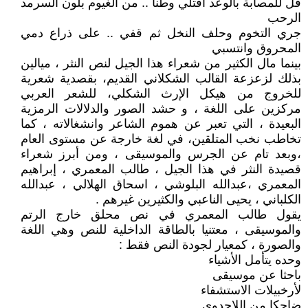
قل للمصابة بالوعد افتلي وطنا .. من الغيوم بلون السرمد
الرحب
جري التخوم وحلف النخل ثم قفي .. على ذراع دمي
المحروق وانتسبي
بينما مال الكثير من شعراء هذا الجيل لنص النثر ، ميالين
بذلك لزعزعة القالب الشكلاني القديم، بقصدية شعرية
للخروج من هيكل الإرث الشكلي، للشعر العربي
مركزين على اللغة ، و حشد الصور والدلالات الرمزية
البعيدة ، التي تعبر عن هموم الشاعر وانشغالاته ، كما
تخاطب نخب المتلقين، في لغة خارجة عن مستوى العام
،وبعد تام عن الجرس والموسيقى ، ومن أبرز شعراء
قصيدة النثر في هذا الجيل ، طالب المعمري ، إبراهيم
المعمري ،عبدالله البلوشي ، اسحاق الهلالي ، عبدالله
الكلباني ، يحيى الناعبي والكثيرين غيرهم .
يقول طالب المعمري في نص محلق خارج الرتم
والموسيقى ، معتنيا بالطاقة الداخلية للنص وهي اللغة
والصورة ، كمعيار لجودة النص فقط :
وحده يتأمل الأشياء
باحثا عن موسيقى
لأرخبيلات الاستشفاء
ضاحكا من اللاجدوى