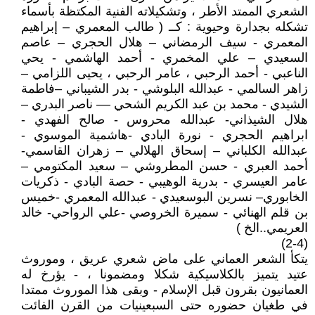
الشعري الممتد الأطر ، وتشكيلاته الفنية المكتظة بأسماء
تشكله بجدارة وحيوية : كــ ( طالب المعمري – إبراهيم
المعمري - سيف الرمضاني – هلال الحجري – عاصم
السعيدي – علي المخمري - أحمد الهاشمي - يحي
الناعبي - أحمد الرحبي ، عامر الرحبي ، يحيى اللزامي –
زاهر السالمي - عبدالله البلوشي - بدر الشيباني –فاطمة
الشيدي - محمد بن عبد الكريم الشحي –– ناصر البدري –
هلال الشيذاني- عبدالله محروس - صالح الفهدي -
ابراهيم الحجري - نورة البادي -هاشمية الموسوي -
عبدالله الكلباني – إسحاق الهلالي – زهران القاسمي-
أحمد العبري - حسن المطروشي – سعيد المكتومي –
عامر العيسري - بدرية الوهيبي - حصة البادي - ذكريات
الخابوري– نسرين البوسعيدي - عبدالله المعمري -خميس
بن قلم الهنائي - سميرة الخروصي -علي الرواحي- خالد
العريمي..الخ )
(2-4)
يتكأ الشعر العماني على ماض شعري عريق ، وموروث
عتيد يتميز بالكلاسيكية شكلا ومضمونا ، - يؤرخ له
العمانيون بقرون قبل الإسلام - وبقى هذا الموروث ممتدا
في طغيان حضوره حتى السبعينيات من القرن الفائت