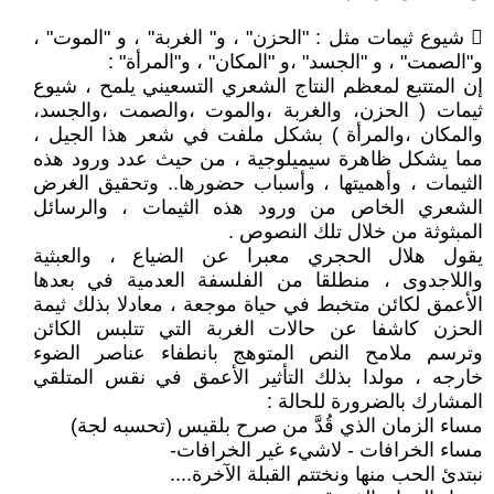
 شيوع ثيمات مثل : "الحزن" ، و" الغربة" ، و "الموت" ،
و"الصمت" ، و "الجسد" ،و "المكان" ، و"المرأة" :
إن المتتبع لمعظم النتاج الشعري التسعيني يلمح ، شيوع
ثيمات ( الحزن، والغربة ،والموت ،والصمت ،والجسد،
والمكان ،والمرأة ) بشكل ملفت في شعر هذا الجيل ،
مما يشكل ظاهرة سيميلوجية ، من حيث عدد ورود هذه
الثيمات ، وأهميتها ، وأسباب حضورها.. وتحقيق الغرض
الشعري الخاص من ورود هذه الثيمات ، والرسائل
المبثوثة من خلال تلك النصوص .
يقول هلال الحجري معبرا عن الضياع ، والعبثية
واللاجدوى ، منطلقا من الفلسفة العدمية في بعدها
الأعمق لكائن متخبط في حياة موجعة ، معادلا بذلك ثيمة
الحزن كاشفا عن حالات الغربة التي تتلبس الكائن
وترسم ملامح النص المتوهج بانطفاء عناصر الضوء
خارجه ، مولدا بذلك التأثير الأعمق في نقس المتلقي
المشارك بالضرورة للحالة :
مساء الزمان الذي قُدَّ من صرح بلقيس (تحسبه لجة)
مساء الخرافات - لاشيء غير الخرافات-
نبتدئ الحب منها ونختتم القبلة الآخرة....