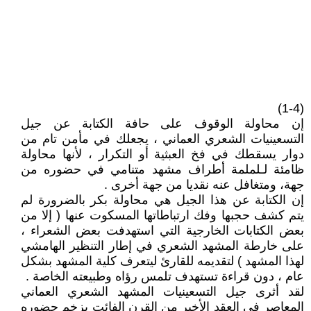
(1-4)
إن محاولة الوقوف على حافة الكتابة عن جيل
التسعينيات الشعري العماني ، يجعلك في مأمن تام من
دوار يسقطك في فخ العبثية أو التكرار ، لأنها محاولة
ظامئة لـلملمة أطراف مشهد متنامي في حضوره من
جهة، ومتغافل عنه نقديا من جهة أخرى .
إن الكتابة عن هذا الجيل هي محاولة بكر بالضرورة لم
يتم كشف حجبها وفك ارتباطاتها المسكوت عنها ( إلا من
بعض الكتابات الخارجية التي استهدفت بعض الشعراء ،
على خارطة المشهد الشعري في إطار التنظير الهامشي
لهذا المشهد ) لتقديمه للقارئ ليتعرف كلية المشهد بشكل
عام ، دون قراءة تستهدف تلمس رؤاه وطبيعته الخاصة .
لقد أثرى جيل التسعينيات المشهد الشعري العماني
المعاصر في العقد الأخير من القرن الفائت بزخم حضوره