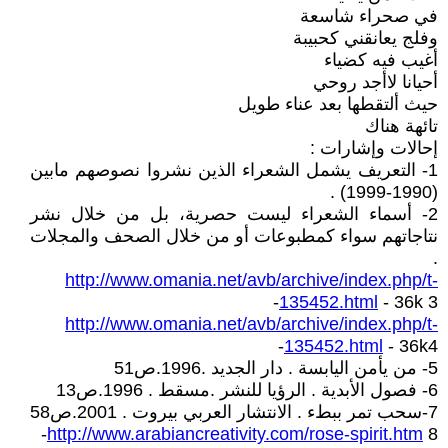
في صحراء شاسعة
وفلج يعانقني كحبيبة
أغيب فيه كضياء
أحيانا لاأجد روحي
حيث ألتقطها بعد عناء طويل
تائهة هناك
إحالات وإشارات :
1- التعريف يشمل الشعراء الذين نشروا نصوصهم مابين
(1990-1999) .
2- أسماء الشعراء ليست حصرية، بل من خلال نشر
نتاجاتهم سواء كمطبوعات أو من خلال الصحف والمجلات
.
http://www.omania.net/avb/archive/index.php/t-
135452.html
- 36k 3-
http://www.omania.net/avb/archive/index.php/t-
135452.html
- 36k4-
5- من يأمن اليابسة . دار الجديد .1996.ص51
6- فصول الأبدية . الرؤيا للنشر .مسقط . 1996.ص13
7-سحب تمر ببطء . الانتشار العربي بيروت . 2001.ص58
http://www.arabiancreativity.com/rose-spirit.htm
8-