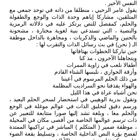
النفس الأخير .
يقول عامر الرحبي ، منطلقا من ذاته في توحد جمعي مع
المتلقين، مشاركا إياهم وحدة الذات والوجع والطفولة
والحلم، كمفصل للنص يرتكز عليه في دلالاته الرمزية
والنصية ، التي تستدعي بنية لغوية مختارة ، مشحونة
بالحنين والماضي والذكريات ، ومجاهرة بالداخل موظفة
الـ ( نحن) في بث رسائل الذات والتقرب لها :
حين تباركنا الخطوات بهتافاتها
ويتجاهلنا الآخرون ، مذ كنا
أطفالا نلعب في زاوية الممرات
وأزقة الحواري ، نلبسها الشتاء القادم
من ذلك الحلم المرسوم في أعيننا
والهواء يقذفنا نحو السراديب المظلمة
نحن أشباه عراة في هذا الليل
وتقول بدرية الوهيبي في استحضار لسحر الحلم البعيد ،
ورسم دقيق لتحليق الذات في عوالم موغلة في الوجع
والحلم معا ، وبلغة تشد إليها صورا متتابعة للتعبير عن
ذات ترسم عوالمها الخاصة من أقصى مكان في المخيلة
، موظفة ضمير ( المتكلم ) المباشر في تراكيبها الممتدة
لفضح بؤرة النص الداخلية الخاصة ، وتسليط بقعة الضوء