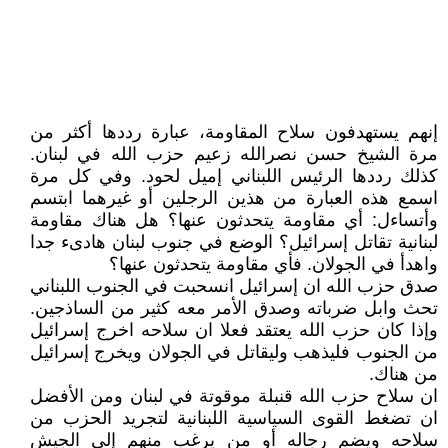
إنهم يستهدفون سلاح المقاومة، عبارة رددها أكثر من
مرة الشيخ حسن نصرالله زعيم حزب الله في لبنان.
كذلك رددها الرئيس اللبناني إميل لحود. وفي كل مرة
اسمع هذه العبارة من هذين الرجلين أو غيرهما ابتسم
وأتساءل: أي مقاومة يتحدثون عنها؟ هل هناك مقاومة
لبنانية تقاتل إسرائيل؟ الوضع في جنوب لبنان هادىء جدا
واهدأ في الجولان. فأي مقاومة يتحدثون عنها؟
صدق حزب الله ان إسرائيل انسحبت في الجنوب اللبناني
تحث وابل ضرباته وصدق الأمر معه كثير من الساذجين.
وإذا كان حزب الله يعتقد فعلا ان سلاحه اخرج إسرائيل
من الجنوب فليذهب وليقاتل في الجولان ويخرج إسرائيل
من هناك.
ان سلاح حزب الله قنبلة موقوتة في لبنان ومن الأفضل
ان تضغط القوى السياسية اللبنانية لتجريد الحزب من
سلاحه ويضم رجاله أو من يرغب منهم إلى الجيش