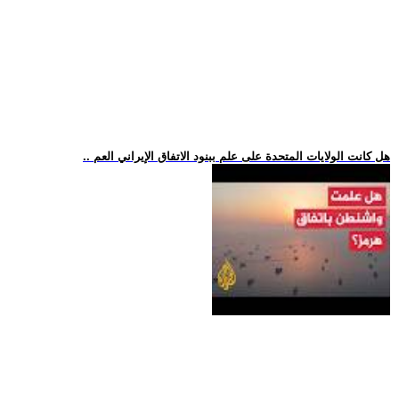
.. هل كانت الولايات المتحدة على علم ببنود الاتفاق الإيراني العم