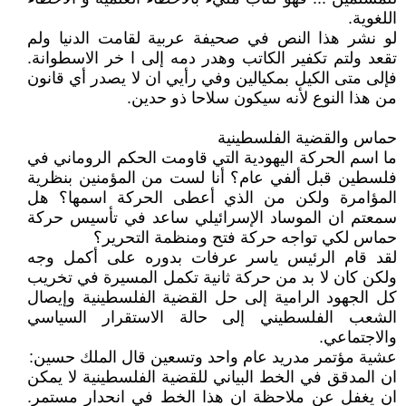
اللغوية.
لو نشر هذا النص في صحيفة عربية لقامت الدنيا ولم
تقعد ولتم تكفير الكاتب وهدر دمه إلى ا خر الاسطوانة.
فإلى متى الكيل بمكيالين وفي رأيي ان لا يصدر أي قانون
من هذا النوع لأنه سيكون سلاحا ذو حدين.
حماس والقضية الفلسطينية
ما اسم الحركة اليهودية التي قاومت الحكم الروماني في
فلسطين قبل ألفي عام؟ أنا لست من المؤمنين بنظرية
المؤامرة ولكن من الذي أعطى الحركة اسمها؟ هل
سمعتم ان الموساد الإسرائيلي ساعد في تأسيس حركة
حماس لكي تواجه حركة فتح ومنظمة التحرير؟
لقد قام الرئيس ياسر عرفات بدوره على أكمل وجه
ولكن كان لا بد من حركة ثانية تكمل المسيرة في تخريب
كل الجهود الرامية إلى حل القضية الفلسطينية وإيصال
الشعب الفلسطيني إلى حالة الاستقرار السياسي
والاجتماعي.
عشية مؤتمر مدريد عام واحد وتسعين قال الملك حسين:
ان المدقق في الخط البياني للقضية الفلسطينية لا يمكن
ان يغفل عن ملاحظة ان هذا الخط في انحدار مستمر.