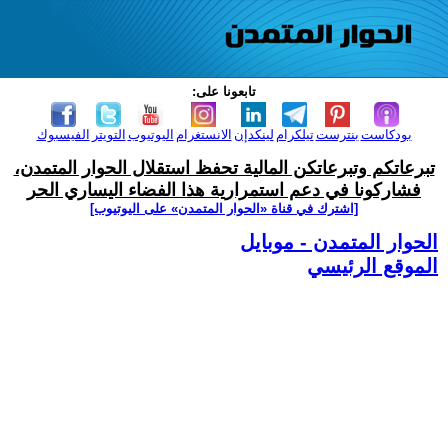
تابعونا على:
بودكاست
بنترست
تيلكرام
لينكدإن
الانستغرام
اليوتيوب
التويتر
الفيسبوك
تبرعاتكم وتبرعاتكن المالية تحفظ استقلال الحوار المتمدن،
فشاركونا في دعم استمرارية هذا الفضاء اليساري الحر
[اشترك في قناة ‫«الحوار المتمدن» على اليوتيوب]
الحوار المتمدن - موبايل
الموقع الرئيسي