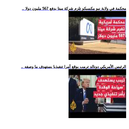
.. محكمة في ولاية نيو مكسيكو تلزم شركة ميتا بدفع 567 مليون دولا
.. الرئيس الأمريكي دونالد ترمب يوقع أمرا تنفيذيا يستهدف ما وصفه