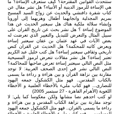
ستتحدث القوانين المقترحة؟ كيف ستعرف الإساءة؟ ما
هي الإساءة للرموز الدينية أو الأنبياء؟ هل نشر مقال عن
كتاب شفرة دافنشي والحديث عن زواج السيد المسيح
بمريم المجدلية وانجابهما أطفال وهربهما إلى أوروبا
وإنشاء سلالة ملكية هناك هل سيعتبر الحديث عن هذا
الموضوع إساءة ؟ هل نشر بحث عن تاريخ القران على
سبيل المثال والتعرض للتبديل والتغيير الذي تعرضت له
بعض الآيات في عهد عثمان بن عفان سيعتبر إساءة
ويعرض كاتبه للمحكمة؟ هل الحديث عن القران كنص
تاريخي وثقافي سيعتبر إساءة؟ هل كتب خليل عبد الكريم
تعتبر إساءة؟ هل نشر مقالات تتعرض لرموز المسيحية
مثل النص التالي سيعتبر إساءة تعرض صاحبها للمحاكمة؟
النص التالي نشر في إحدى الصحف العربية: لا توجد
مقارنة بين نزاهة القرآن و بين هزاءة و رداءة ما يسمى
بالكتاب المقدس.. فهو مثل الكشكول جمعه اليهود
للنصارى... فهو كتاب مليء بالأخطاء العلمية و الأخطاء
اللغوية (الأهرام القاهرة - 27 سبتمبر 2005)
لو كتب احدهم نصا مشابها ولكن معكوسا كما يلي: لا
توجد مقارنة بين نزاهة الكتاب المقدس و بين هزاءة و
رداءة ما يسمى بالقران.. فهو مثل الكشكول جمعه اليهود
للمسلمين ... فهو كتاب مليء بالأخطاء العلمية و الأخطاء