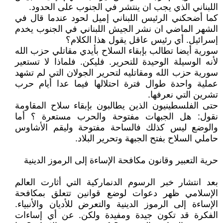
اللبناني الذي يجب ان ينتشر في الجنوب على الحدود.
كما أضحكني الرئيس اللبناني إميل لحود عندما قال في
الشهر الماضي ان نشر الجيش اللبناني في الجنوب يخدم
إسرائيل. أي رئيس عاقل يقول هذا الكلام؟
سورية أيضا تطالب بإبقاء السلاح بأيدي مقاتلي حزب الله
لأنه الوسيلة الوحيدة للتحرير. فليكن. فلماذا لا تستعير
سورية حزب الله ومقاتليه لتحرير الجولان التي لم تشهد
عملية واحدة طوال فترة احتلالها فيما عدا أيام حرب
تشرين التي نعرفها.
حتى الفلسطينيون الذين يطالبون بإبقاء سلاح المقاومة
نقول: هل الجبهات مفتوحة والحرب مستعرة ؟ أما
والوضع ليس كذلك فالساحة مفتوحة وليقم الأشاوس
حاملي السلاح بفتح الجبهة وتحرير البلاد.
حرية التعبير وقانون مكافحة الإساءة إلى الرموز الدينية
بعد انتشار خبر الرسوم الدنماركية التي أثارت العالم
الإسلامي ظهر دعوات لوضع قوانين تتعلق بمكافحة
الإساءة إلى الرموز الدينية والتعرض للأديان والأنبياء.
الفكرة قد تكون جيدة ومفيدة ولكن. عن أي إساءات