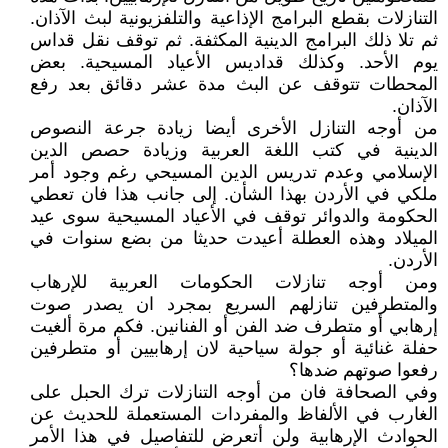
التنازلات بقطع البرامج الإذاعية والتلفزيونية لبث الآذان.
ثم تلا ذلك البرامج الدينية المكثفة. ثم توقف نقل قداس
يوم الأحد. وكذلك قداديس الأعياد المسيحية. بعض
المحطات تتوقف عن البث مدة عشر دقائق بعد رفع
الآذان.
من أوجه التنازل الأخرى أيضا زيادة جرعة النصوص
الدينية في كتب اللغة العربية وزيادة حصص الدين
الإسلامي وعدم تدريس الدين المسيحي رغم وجود أمر
ملكي في الأردن بهذا الشأن. إلى جانب هذا فان تعطي
الحكومة والدوائر توقف في الأعياد المسيحية سوى عيد
الميلاد وهذه العطلة أعيدت حديثا من بضع سنوات في
الأردن.
ومن أوجه تنازلات الحكومات العربية للإرهاب
والمتطرفين تنازلهم السريع بمجرد ان يصدر صوت
إرهابي أو متطرف ضد الفن أو الفنانين. فكم مرة ألغيت
حفلة غنائية أو جولة سياحية لان إرهابيين أو متطرفين
رفعوا صوتهم ضدها؟
وفي الصحافة فان من أوجه التنازلات ترك الحبل على
الغارب في الألفاظ والمفردات المستعملة للحديث عن
الحوادث الإرهابية ولن أتعرض للتفاصيل في هذا الأمر