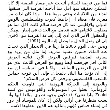
فما من فرصة للسلام أتيحت عبر مسار القضية إلا كان
الممكن تحقيقه منها اقل مما أتاحته الفرصة التي سبقتها.
ابتداء من الثلاثينات وحتى يومنا هذا... وإذا كان لذلك من
مغزى فان معناه ان إحاطتنا كعرب وفلسطينيين بالوضع
الدولي والإقليمي عند كل فرصة سلام كانت اقل مما هو
مطلوب لاغتنامها فلم نتعامل مع الحدث في إطار الممكن
والمعقول الأمر الذي أدى إلى إضاعة الفرصة تلو الأخرى
إلى ان وصل الحال ما وصل إليه اليوم (1991)
ونحن حتى اليوم 2006 ما زلنا في الانحدار الذي تحدث
عنه الملك حسين عشية مدريد. إننا مثل من يريد بيع
سيارته القديمة فيرفض العرض الأول فيأتيه العرض
الثاني اقل فيرفضه أيضا ويبيع مع العرض الثالث الذي هو
اقل من العرضين السابقين. ولكننا في السياسة لن نبيع
إلى ان تؤخذ منا البلاد بالمجان. فإلى أين تتوجه حماس
بالشعب الفلسطيني وترفض كل فرص السلام؟
وبالعودة إلى الحركة اليهودية التي قاومت الحكم
الروماني: ابحثوا في الموسوعات والقواميس عن كلمة
Zealot ماذا تعني؟ قد تكون وجهة نظري مبالغا فيها وأنا
لست متطرفا في أرائي ولكن إذا كان للموساد أي دور
في إنشاء حماس فإنهم بالتأكيد هم الذين أعطوها الاسم.