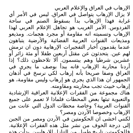
الإرهاب في العراق والإعلام العربي
لا يزال الإرهاب يتواصل في العراق. ليس في الأمر أي
غرابة فهذا الإرهاب بدأ بسقوط الصنم في ساحة
الفردوس. الأمر الغريب هو تجاهل الإعلام العربي لهذا
الإرهاب وتسميته انه مقاومة أو مجرد هجمات. ومذيعو
ومذيعات القنوات العربية الفضائية والأرضية يتباهون
عندما يقدمون أخبار التفجيرات الإرهابية دون ان ترمش
لهم عين. يتحدثون عن مقتل أربعين طفلا أو مئة زائر أو
عشرين شرطيا وهم يبتسمون. ألا تلاحظون ذلك؟ إذا
أردنا محاربة الإرهاب فانه يبدأ بوصف ما يجري في
العراق وصفا صريحا بأنه إرهاب لكي نرسخ في أذهان
الجمهور ان هذا الذي يجري هو إرهاب وليس مقاومة، هو
إرهاب خبيث تجب محاربته ومقاومته.
هناك مجموعة من الفقرات الإعلانية العراقية الإرشادية
والتعبوية تبثها بعض المحطات فلماذا لا تعمم على جميع
القنوات العربية؟ وخاصة محطات الدول التي عانت من
الإرهاب وخصوصا الأردن ومصر؟
لكنني اخشى ان الحكومتين في الأردن ومصر من الجبن
إلى درجة الخوف من نشر مثل هذه الفقرات الإعلانية.
فللحكومتين تاريخ طويل من التنازل للإرهابيين. بدأت هذه