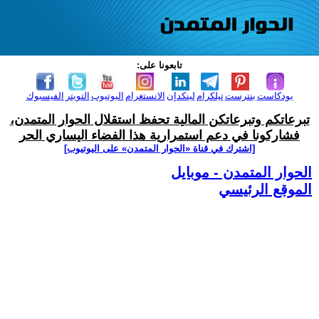
تابعونا على:
بودكاست
بنترست
تيلكرام
لينكدإن
الانستغرام
اليوتيوب
التويتر
الفيسبوك
تبرعاتكم وتبرعاتكن المالية تحفظ استقلال الحوار المتمدن،
فشاركونا في دعم استمرارية هذا الفضاء اليساري الحر
[اشترك في قناة ‫«الحوار المتمدن» على اليوتيوب]
الحوار المتمدن - موبايل
الموقع الرئيسي