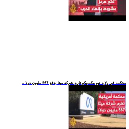
.. محكمة في ولاية نيو مكسيكو تلزم شركة ميتا بدفع 567 مليون دولا