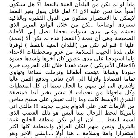
ماذا لو لم نكن من البلدان الغنية بالنفط !؟ هل سنكون
أسوأ مما نحن عليه الان !؟ لعل قائل يقول بغير النفط
لايمكن لنا الاستمرار سنكون من الدول الفقيرة وبالتاكيد
ستتردى أوضاعنا ..لكن من خلال الواقع المرير الذي
نعيشه وعلى مدى سنوات يجعلنا نصل إلى الأجاية
الصحيحة وهي أن نعمة ( النفط) هذه لم تكن ألا (نقمة)
علينا !! فلو لم نكن من (البلدان الغنية بالنفط ) لوفرنا
على بلدنا الحبيب السلامة من غزو ومخططات الأعداء
ولما استهدفنا على مدى عصور كان آخرها واشدها قسوة
(الاحتلال الأمريكي ) حيث فقدنا خلال تلك الحروب خيرة
جنودنا وشبابنا .تيتمت أطفالنا وترملت نساءنا وتهاوى
تماما اقتصادنا ولازلنا الى الان نعاني وندفع الثمن غاليا
ولاندري الى أين ينتهي بنا الحال سيما أن كل المعطيات
وكل ماحولنا من تحديات لا تبشر بخير أبدا فمنطقة
الشرق الأوسط كانت وما زالت تعيش على صفيح ساخن
من الأزمات تنذر على الدوام بحرب جديدة !!! مالذي اتى
بأمريكا لتحط الرحال بيننا أليس هو ذلك الغضب الذي
اسمه النفط .... اذن لو لم تكن منطقة الخليج غنية
بالبترول ونحن منهم لكان العراق والمنطقة كلها اكثر
استقرارا وامنا وسلامة .. هذا أولا ....الشي الاخر وهو