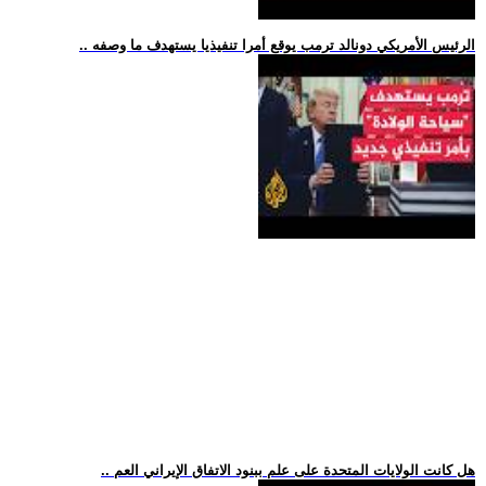
.. الرئيس الأمريكي دونالد ترمب يوقع أمرا تنفيذيا يستهدف ما وصفه
.. هل كانت الولايات المتحدة على علم ببنود الاتفاق الإيراني العم