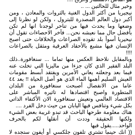
وخير مثال للحالتين ... ..
نيجيريا من أكثر الدول الغنية بالثروات والمعادن ، ومن
أكبر دول العالم المصدرة للبترول ، ولكن لو نظرنا إلى
وضعها وما يحدث فيها من تناحر لوجدنا انها لم تكن
بأفضل حال مما نعيشه نحن... فآخر الاحصاءات تقول أن
نيحيريا أسوأ بلد تقوده الصراعات والخلافات حتى اصبح
الإنسان فيها مشبع بالأحقاد العرقية ومثقل بالصراعات
!!!!
وبالمقابل نلاحظ العكس منها تماما ... سنغافورة..ذلك
البلد الفقير الذي كان جزءا من ماليزيا التي تخلت عنه
فيما بعد وجعلته يعاني الأمرين ويفتقد أبسط مقومات
العيش السليم أهمها الماء الذي هو أصل الحياة !! بعد ٤٤
عاما من الانفصال أصبحت سنغافورة من البلدان
المتطورة واصبح اقتصادها له تاثيره المباشر على
الاقتصاد العالمي وتعيش سنغافورة الان الأكتفاء الذاتي
بكل شيء وتنافس فيها اليابان من حيث دخل الفرد ....
هناك معلومة طرحها الباحث قد تبدو غريبة بعض الشيء
ولكنها الحقيقة وددت أن أنقلها لكم بالحرف
الواحد.....يقول فيها
(( انك حينما تشتري تلفون جلكسي أو أيفون ستجده لا