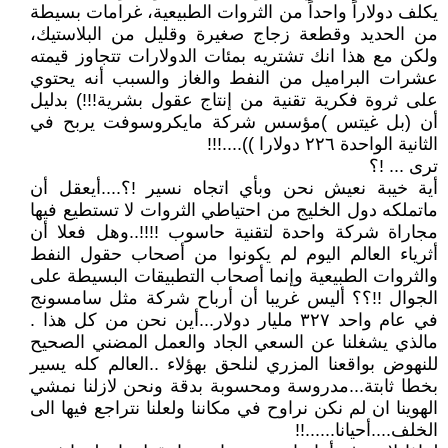
يكلف دولاراً واحداً من الثروات الطبيعية، غرامات بسيطة
من الحديد وقطعة زجاج صغيرة وقليل من البلاستيك،
ولكن مع هذا انك تشتريه بمئات الدولارات تتجاوز قيمته
عشرات البراميل من النفط والغاز والسبب أنه يحتوي
على ثروة فكرية تقنية من إنتاج عقول بشرية!!!) بدليل
أن (بل غيتس )مؤسس شركة مايكروسوفت يربح في
الثانية الواحدة ٢٢٦ دولارا ))....!!!
ترى ... !؟
أية خيبة نعيش نحن وبأي اتجاه نسير !؟....أيعقل أن
ماتملكه دول الخليج من احتياطي الثروات لا تستطيع فيها
مجاراة شركة واحدة لتقنية حاسوب !!!!..وهل فعلا أن
أثرياء العالم اليوم لم يكونوا من أصحاب حقول النفط
والثروات الطبيعية وإنما أصحاب التطبيقات البسيطة على
الجوال !!؟؟ أليس غريبا أن أرباح شركة مثل سامسونج
في عام واحد ٣٢٧ مليار دولار...أين نحن من كل هذا .
مالذي يشغلنا عن السعي الجاد والعمل المضني الصحيح
للنهوض بواقعنا المزري لنلحق بهؤلاء ..العالم كله يسير
بخطا ثابتة...مدروسة ومحسوبة بدقة ونحن لازلنا نمشي
الهوينا ان لم نكن نراوح في مكاننا ولعلنا نتراجع فيها الى
الخلف....أحيانا......!!