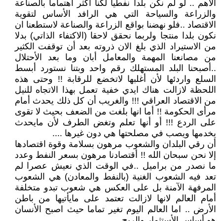
الأهم .. لو لم نكن بلدا نفطيا لكنا أكثر أهتماما بالصناعة
والزراعة والسياحة التي هي الرافد الأساس لتقوية
الاقتصاد ..فلو نهضنا بواقع الزراعة والصناعة لاستطعنا ان
نكون بلدا منتجا ولربما نحقق لاحقا (الاكتفاء الذاتي) بدلا
من الاستيراد الذي بلغ الان ذروته بعد أن توقفت الكثير
من مصانعنا المهمة والمعامل أبان وما بعد الأحتلال
..أصبحنا البلد المستهلك رقم واحد وبتنا نستورد أبسط
السلع واردئها لأن أغلبها لاتخضع للرقابة !! وحتى هذه
اللحظة لازالت هناك ايدي خفية تعمل بهذا الاتجاه للنيل
من الاقتصاد العراقي !!! والغريب أن كل ذلك يحدث أمام
مرأى الحكومة !! أما انها بلغت من الضعف بحيث لا تقوى
على الردع !!! أو أنها تعلم وتغض الطرف لأن مايحدث
يخدمها ويصب في مصلحتها هي دون غيرها ....
أن رقي البلدان والشعوب مرهون بسلامة وقوة اقتصادها
إلا نحن سبحان الله !! أقتصادنا مرهون بسعر النفط وعدد
ما نصدر من براميل ..في الوقت الذي نعيش عصرا لم
تعد فيه الشعوب الغنية (بالنفط والمعادن) هي الشعوب
المرفهة الآمنة بل على العكس هي شعوب تبدو متخلفة
أمام العالم لانها لازالت تعتمد على مايأتيها من باطن
الأرض .. اما العالم اليوم تغير تماما حيث اصبح الأنسان
هو أساس الأستثمار والربح ....