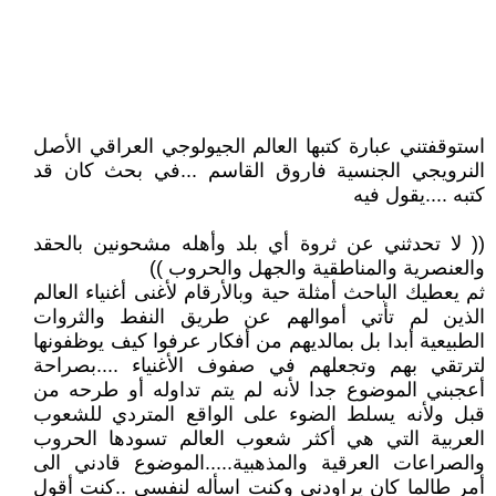
استوقفتني عبارة كتبها العالم الجيولوجي العراقي الأصل
النرويجي الجنسية فاروق القاسم ...في بحث كان قد
كتبه ....يقول فيه
(( لا تحدثني عن ثروة أي بلد وأهله مشحونين بالحقد
والعنصرية والمناطقية والجهل والحروب ))
ثم يعطيك الباحث أمثلة حية وبالأرقام لأغنى أغنياء العالم
الذين لم تأتي أموالهم عن طريق النفط والثروات
الطبيعية أبدا بل بمالديهم من أفكار عرفوا كيف يوظفونها
لترتقي بهم وتجعلهم في صفوف الأغنياء ....بصراحة
أعجبني الموضوع جدا لأنه لم يتم تداوله أو طرحه من
قبل ولأنه يسلط الضوء على الواقع المتردي للشعوب
العربية التي هي أكثر شعوب العالم تسودها الحروب
والصراعات العرقية والمذهبية.....الموضوع قادني الى
أمر طالما كان يراودني وكنت اسأله لنفسي ..كنت أقول