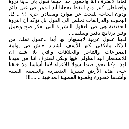
لماذا لانعترف أننا واهمون جدا حينما نقول بان لدينا ثروة
واحتياطي كبير من النفط يجعلنا أبد الدهر في غنى دائم
ودون الحاجة للبحث عن موارد ومصادر أخرى !؟ ...كل
البحوث والدراسات تخلص الى القول بل تؤكد أن الثروة
الحقيقية هي في العقول البشرية التي تفكر صح وتعمل
وفق برنامج دقيق وسليم....
لدينا عقول عربية لايستهان بها أبدا ..عقول تملك من
الذكاء مايكفي لكنها للأسف الشديد تعيش في دوامة
الصراعات والتناحر والخلافات والتي بلا شك ان
للاستعمار اليد الطولى فيها ولكن لنعترف اننا من مهدنا
لهذا وكنا بحق صيدا سهلا للاعداء لاننا أساسا مذ خلقنا
على هذه الأرض تسيرنا العنصرية والعصبية القبلية
وأشدها خطورة وقسوة العصبية المذهبية .......!!!