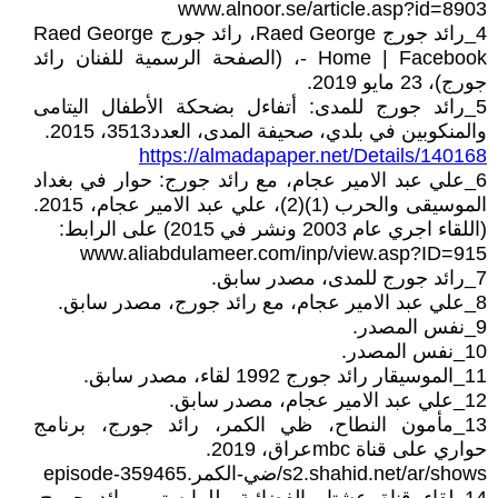
www.alnoor.se/article.asp?id=8903
4_رائد جورج Raed George‏، رائد جورج Raed George
- Home | Facebook، (الصفحة الرسمية للفنان رائد
جورج)، 23 مايو 2019.
5_رائد جورج للمدى: أتفاءل بضحكة الأطفال اليتامى
والمنكوبين في بلدي، صحيفة المدى، العدد3513، 2015.
https://almadapaper.net/Details/140168
6_علي عبد الامير عجام، مع رائد جورج: حوار في بغداد
الموسيقى والحرب (1)(2)، علي عبد الامير عجام، 2015.
(اللقاء اجري عام 2003 ونشر في 2015) على الرابط:
www.aliabdulameer.com/inp/view.asp?ID=915
7_رائد جورج للمدى، مصدر سابق.
8_علي عبد الامير عجام، مع رائد جورج، مصدر سابق.
9_نفس المصدر.
10_نفس المصدر.
11_الموسيقار رائد جورج 1992 لقاء، مصدر سابق.
12_علي عبد الامير عجام، مصدر سابق.
13_مأمون النطاح، ظي الكمر، رائد جورج، برنامج
حواري على قناة mbcعراق، 2019.
s2.shahid.net/ar/shows/ضي-الكمر.episode-359465