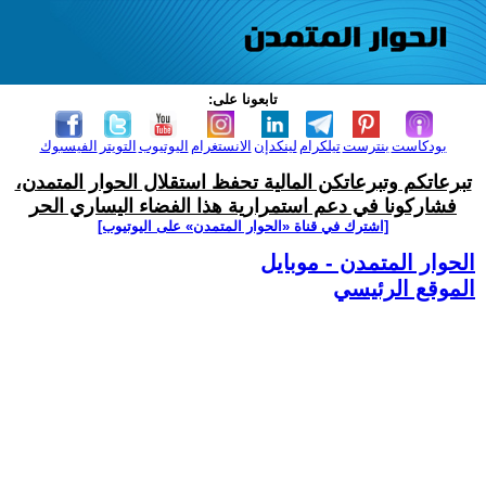
تابعونا على:
بودكاست
بنترست
تيلكرام
لينكدإن
الانستغرام
اليوتيوب
التويتر
الفيسبوك
تبرعاتكم وتبرعاتكن المالية تحفظ استقلال الحوار المتمدن،
فشاركونا في دعم استمرارية هذا الفضاء اليساري الحر
[اشترك في قناة ‫«الحوار المتمدن» على اليوتيوب]
الحوار المتمدن - موبايل
الموقع الرئيسي