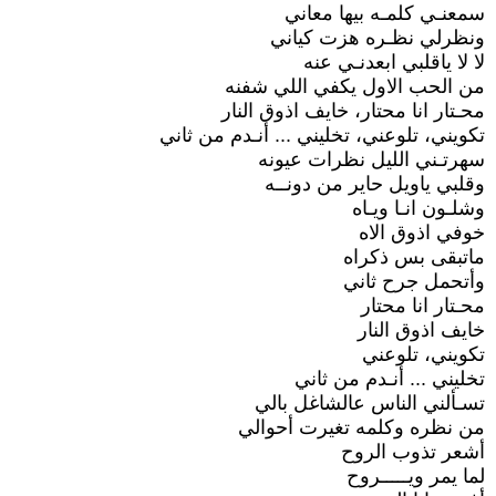
سمعنـي كلمـه بيها معاني
ونظرلي نظـره هزت كياني
لا لا ياقلبي ابعدنـي عنه
من الحب الاول يكفي اللي شفنه
محـتار انا محتار، خايف اذوق النار
تكويني، تلوعني، تخليني ... أنـدم من ثاني
سهرتـني الليل نظرات عيونه
وقلبي ياويل حاير من دونــه
وشلـون انـا ويـاه
خوفي اذوق الاه
ماتبقى بس ذكراه
وأتحمل جرح ثاني
محـتار انا محتار
خايف اذوق النار
تكويني، تلوعني
تخليني ... أنـدم من ثاني
تسـألني الناس عالشاغل بالي
من نظره وكلمه تغيرت أحوالي
أشعر تذوب الروح
لما يمر ويـــــروح