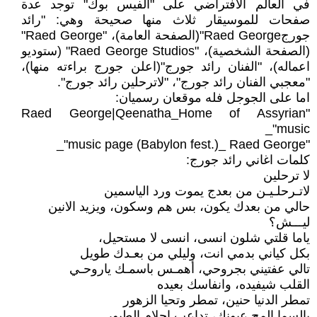
في العالم الافتراضي على "الفيس بوك" توجد عدة
صفحات للموسيقار ثلاث منها صحيحة وهي: "رائد
جورجRaed George"(الصفحة العامة)، "Raed George"
(الصفحة الشخصية)، "Raed George Studios" (ستوديو
اعماله)، "الفنان رائد جورج"(اعلن جورج براءته منها)،
"معجبي الفنان رائد جورج"، "لاترحلين رائد جورج".
اما على الجوجل فله موقعان رسميان:
"Raed George|Qeenatha_Home of Assyrian
music"_
"music page (Babylon fest.)_ Raed George"_
كلمات اغاني رائد جورج:
لا ترحلين
لاتـرحلـيـن من بعدج يموت ورد الياسمين
حالي من بعدك يكون، بس هم وسكون، ويزيد الانين
ليـــش؟
ياما قلتي شلون انسى، انسى لا مستحيل،
بكل كياني بدمي انت، وليلي من بعـدك طويل
تالي عفتيني بجروحي، أهمـس باسمـك ياروحـي
القلب شيفيده، وانفاسك بعيده
تمطر الدنيا حنين، تمطر وتحيا الزهور
بالسما المح عيونك، تداعب احلام الطيور