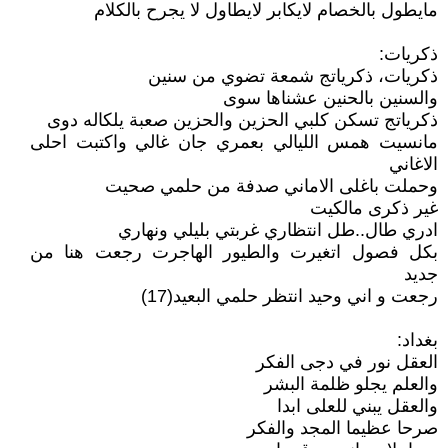
مايطول بالخصام لايكابر لايطاول لا يجرح بالكلام
ذكريات:
ذكريات، ذكرياتج شمعة تضوي من سنين
والسنين بالحنين عشناها سوى
ذكرياتج تسكن كلبي الحزين والحزين صعبة يلكاله دوى
مانسيت همس الليالي بعمري جان غالي واكتبت احلى
الاغاني
وحملت باغلى الاماني صدفة من حلمي صحيت
غير ذكرى مالكيت
ادري طال..طل انتظاري غربتي بليلي ونهاري
بكل فصول اتغيرت والطيور الهاجرت رجعت هنا من
جديد
رجعت و اني وحيد انتظر حلمي البعيد(17)
بغداد:
العقل نور في دجى الفكر
والعلم يجلو ظلمة البشر
والعقل يبني للعلى ابدا
صرحا عظيما المجد والفكر