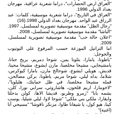
"العراق ارض الحضارات"، دراما شعرية عراقية، مهرجان
بغداد الدولي 1996.
"العراق في التاريخ"، دراما شعرية موسيقية، كلمات: عبد
الرزاق عبد الواحد. مهرجان بغداد الدولي 1998.(16)
"رجال الظل" مقدمة موسيقية تصويرية لمسلسل، 1997.
"الباشا" مقدمة موسيقية تصويرية لمسلسل، 2008.
"اعلان حالة حب" مقدمة موسيقية تصويرية لمسلسل،
2009.
اما التراتيل الموزعة حسب المرفوع على اليوتيوب
والجوجل:
"ياطونا، يامارا، بثلوتا يمن، شوحا دمريم، بريخ حنانا،
يامشيحايي، مشيحا مخلصنا، مارن ايشوع، مشيحا محينا،
قديش، هويلي ايشوع، شوحالخ مارن، يامارا كيوكرس،
شلاما، بداه ليلي، شوحا مريم، ياطونا، بركن مصالحن،
قمله مشيحا مخلصنا، في ظل حمايتك، هليلويا"،
"لاخومارا، اريم قلخون، هاشاروثي، سرابي نورا، كلن،
بشمه بابا" "زمرو وطربو، قديشا الاها، كولن بذحلثا
وايقارا، ملكي بني ملكي" "شوحا لاوا، ليلي شيليا، يوسب
كينا، هيو كول، يا شيفانا طاوا، مزنكر ناقوشا" "مسيحي أنا
(اغنية)"