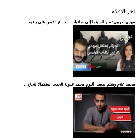
اخر الافلام
.. مهدي لعريبي: من السينما إلى -مافيا-... الجزائر تقبض على زعيم
.. محمد علام وهيثم سعيد: ألبوم محمد عدوية الجديد استكمالا لنجاح