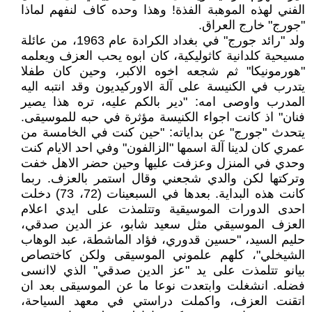
الفني لهذه الموهبة الفذة! وهذا وحده كاف لنفهم لماذا
"جورج" خارج العراق.
ولد "رائد جورج" في بغداد الكرادة عام 1963، من عائلة
مسيحية كلدانية كاثوليكية، كان ابوه يحب العزف ويعلمه
"هورمونيكا" ثم شجعه اخوه الاكبر، وحين كان طفلا
يتدرب في الكنيسة على آلة الاوركيديون وقد انتبه اليه
المدرب واوصى امه: "دير بالكم عليه، تره هذا يصير
فنان" اذ كانت اجواء الكنيسة مؤثرة في حبه للموسيقى.
يتحدث "جورج" عن بداياته: "حين كنت في الخامسة من
عمري كان لدينا آلة اسمها "الزالفون" وفي احد الايام كنت
وحدي في المنزل وعزفت عليها وحين حضر الاهل خفت
وتركتها لكن والدي شجعني وقال استمر بالعزف. ربما
كانت هذه البداية. بعدها في السبعينات (72، 73) دخلت
احدى الدورات الموسيقية وتتلمذت على ايدي اعلام
العزف الموسيقي مثل سعيد شابو، عز الدين صدقي،
حليم السيد، "حسين قدوري، فؤاد الماشطة، عبد الوهاب
الشيخلي"، كلهم علموني الموسيقى ولكن كاختصاص
بيانو تتلمذت على يد "عز الدين صدقي" الذي لاانسى
فضله. انشغلت وابتعدت نوعا ما عن الموسيقى بعد ان
اتقنت العزف، واكملت دراستي في معهد السياحة،