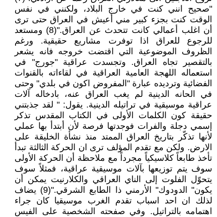
"صحيح انني كنت في خارج البلاد، ولكنني في نفس
الوقت كنت بجزء كبير مني أعيش في العراق حتى ترى
أن اغلب أعمالي كانت تتحدث عن العراق."(8) ومستعد
للرجوع للعراق اذا توفرت مشاريع حقيقية. ورغم
الظروف الموضوعية التي اقتضت خروجه فانه يشعر
بالتقصير تجاه العراق. وتجسدت عراقية "جورج" في
استعماله اللهجة العامية العراقية في لقاءاته بالقنوات
الفضائية وترديده عبارة "المفروض اكون في بلدي" وحتى
في الحانه الدينية لم يغب العراق عنه، بادخاله آلات
عراقية موسيقية في تراتيله الدينية. يقول: " لقد جذبتني
حقيقة كون الكلمات الأولى في الكتاب المقدس تذكر
إسمي دجلة والفرات فوجدتها فرصة لأن أبتدأ بها عملي
لأنها تذكّر بتاريخ العراق الممتد منذ نشأة الخليقة على
الارض. ولكن مع تقدم المؤلف ترى ان الحركة الثالثة تبدأ
تأخذ طابعاً كلاسيكياً مجرداً مع ملاحظة أن الحركة الأولى
سوف يتم توزيعها بآلات موسيقية عراقية، فمثلاً سوف
يتحوّل الفلوت إلى الناي العراقي والكلارنيت يمكن أن
يكون" الدودوك" الأرمني ذا الطابع الشرقي."(9) يضاف
لذلك ان احد اسباب تقدم الغرب موسيقيا كان جراء
اهتمامه بالتراتيل. وفي صفحته الشخصية على الفيس