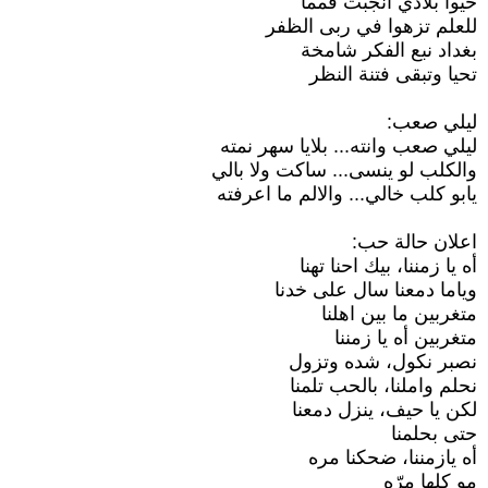
حيوا بلادي انجبت قمما
للعلم تزهوا في ربى الظفر
بغداد نبع الفكر شامخة
تحيا وتبقى فتنة النظر
ليلي صعب:
ليلي صعب وانته... بلايا سهر نمته
والكلب لو ينسى... ساكت ولا بالي
يابو كلب خالي... والالم ما اعرفته
اعلان حالة حب:
أه يا زمننا، بيك احنا تهنا
وياما دمعنا سال على خدنا
متغربين ما بين اهلنا
متغربين أه يا زمننا
نصبر نكول، شده وتزول
نحلم واملنا، بالحب تلمنا
لكن يا حيف، ينزل دمعنا
حتى بحلمنا
أه يازمننا، ضحكنا مره
مو كلها مرّه