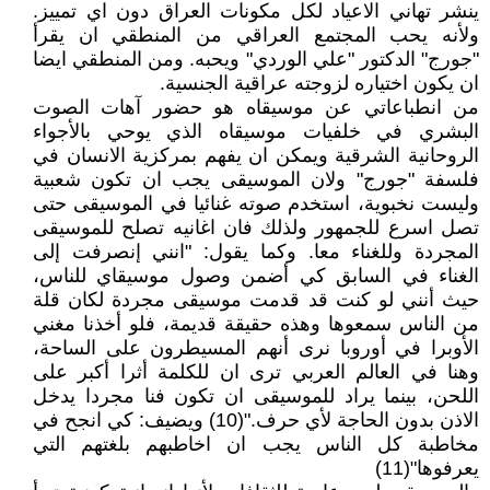
ينشر تهاني الاعياد لكل مكونات العراق دون اي تمييز.
ولأنه يحب المجتمع العراقي من المنطقي ان يقرأ
"جورج" الدكتور "علي الوردي" ويحبه. ومن المنطقي ايضا
ان يكون اختياره لزوجته عراقية الجنسية.
من انطباعاتي عن موسيقاه هو حضور آهات الصوت
البشري في خلفيات موسيقاه الذي يوحي بالأجواء
الروحانية الشرقية ويمكن ان يفهم بمركزية الانسان في
فلسفة "جورج" ولان الموسيقى يجب ان تكون شعبية
وليست نخبوية، استخدم صوته غنائيا في الموسيقى حتى
تصل اسرع للجمهور ولذلك فان اغانيه تصلح للموسيقى
المجردة وللغناء معا. وكما يقول: "انني إنصرفت إلى
الغناء في السابق كي أضمن وصول موسيقاي للناس،
حيث أنني لو كنت قد قدمت موسيقى مجردة لكان قلة
من الناس سمعوها وهذه حقيقة قديمة، فلو أخذنا مغني
الأوبرا في أوروبا نرى أنهم المسيطرون على الساحة،
وهنا في العالم العربي ترى ان للكلمة أثرا أكبر على
اللحن، بينما يراد للموسيقى ان تكون فنا مجردا يدخل
الاذن بدون الحاجة لأي حرف."(10) ويضيف: كي انجح في
مخاطبة كل الناس يجب ان اخاطبهم بلغتهم التي
يعرفوها"(11)