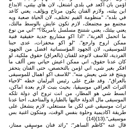
اؤمن بان اكعد في بلدي اشتغل، لان هاي بيئتي، الابداع
ابن بيئته، ولازم الفنان يكون مرتاح ويؤلف، يعني كاعد
في بلده"، "منظومة القيم تختلف، لان الحياة صعبة ويه
مجتمع مو مجتمعك، لازم تكون عايش بالوسط مالتك،
يعني بيئتك، يعني شتنتج مسلسل بامريكا؟" "اني من نوع
ما اتحمل الغربة"، "اذا اكو مشاريع جدية حقيقية فنية
ممكن اروح وارجع". "لو اكو محفزات، عدى حبنا
للموسيقى، لان الجهود المؤسساتية افضل من الجهود
الفردية، للاسف لاتوجد للفنان (بالعراق) حقوق ملكية، لو
كان عدنا حقوق، اني ممكن اعيش حياتي بس أألف ما
افكر بغير شي، اني اؤمن بالتخصص، حتى الفنان يتحفز
وينتج فد شي يعيش منه". "للاسف اكو اهمال للموسيقى
بالعراق". وقد طرح على رئيس البرلمان خطه "لاحياء
التراث العراقي موسيقيا، بحيث بنبث لازم بعدة اماكن،
ابسط شي هو المطار، من انت تروح اي دولة تلكه
الموسيقى مال الدولة خاليها بالطيارة والمتاحف، احنا عدنا
تراث موسيقي غني لكن ما مستغلي، لازم ينشغل على
طريقة اكاديمية وحلوة بنفس الوقت، ومتكون اغنية بس
موسيقى".(13)(14)
قال عنه "كاظم الساهر": "رائد فنان موسيقي ممتاز،