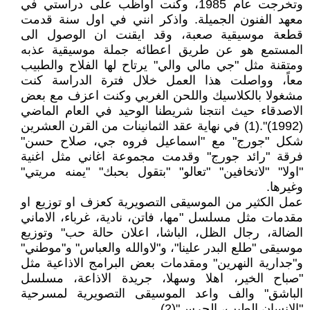
وتخرجت عام 1985، وكنت اواظب على دراستي في
معهد الفنون الجميلة. واذكر انني في اول سنة قدمت
قطعة موسيقية صعبة، وقد ايقنت ان الوصول الى
المستمع هو عن طريق اعطائه جملة موسيقية عذبه
ومتقنة مثل "جي مالي والي" يرتاح لها الفلاح والطبيب
معاً، وواصلت هذا العمل خلال فترة الدراسة كنت
مشغولا بالكلاسيك واللحن الغربي وكنت اعزف مع بعض
الاصدقاء حيث انتجنا شريطنا الوحيد في العام الماضي
(1992)".(1) في نهاية عقد الثمانينات من القرن العشرين
شكل "جورج" مع "اسماعيل فروه جي، صلاح حسن"
فرقة "رائد جورج" وقدمت مجموعة اغاني مثل اغنية
"اولا" "لاتخافين" "تعالو" "بتقول بحبك" "يمنه مريتي"
وغيرها.
عمل الكثير من الموسيقى التصويرية كعزف او توزيع او
مقدمات مثل مسلسل "مها، فاتن، نادية، غرباء، الاماني
الضالة، رجال الظل، الباشا، اعلان حالة حب" وتوزيع
موسيقى "طلع البدر علينا"، و"لاوالله والعباس" و"موطني"
و"جدارية النهرين" ومقدمات بعض البرامج الاذاعية مثل
"صباح الخير، اهلا وسهلا، جريدة الاذاعة، مسلسل
الباشق" والف واعد الموسيقى التصويرية لمسرحية
"الانسان الطيب، الجرس"(2)