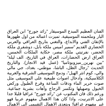
الفنان العظيم المبدع الموسيقار "رائد جورج" ابن العراق
البار وملحمته الموسيقية. تميزت اعماله من اول ظهورها
بالإتقان الفني والابداع، والتغني بتاريخ العراقي والعربي
الحضاري القديم "سمير اميس ملكة بابل، دوشفري ملكة
الحضر، نفرتيتي ملكة مصر، حكاية الملكات الخمس،
العراق ارض الحضارات، العراق في التاريخ، الف ليلة"
"بين نهرين_ميزوبوتاميا" (عمل قيد الانجاز). والتاريخ
الحديث "رجال الظل، الباشا، موطني، بغداد، جي مالي
والي، كوم انثر الهيل"، ودمج الموسيقى الشرقية والغربية
الكلاسيكية، وادخال اصوات طبيعية على الموسيقى مثل
صوت خرير الماء ودقات الساعة وقرع الطبول وركض
الخيول وصهيلها وتكسر الزجاج وآهات بشرية جماعية.
ورغم ذلك فان المكتوب عن "رائد جورج" عراقيا قليلا جدا
على الانترنيت، واذا كان هذا الاهمال مفهوم عربيا فهو
غير مفهوم عراقيا! ويتعدى الاهمال التقييمي الى الاهمال