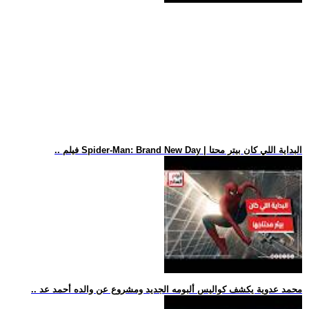
.. فيلم Spider-Man: Brand New Day | البداية اللي كان بيتر محتا
.. محمد عدوية يكشف كواليس ألبومه الجديد ومشروع عن والده أحمد عد