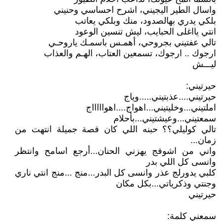
واسال الطير اليجيني، اشرح احساسي وحنيني
بلكي يدري بهالصدود، منك وبلكي يعاتب
انتي يااغلى الحبايب، ليش تنسين الوعود
تالي عفتيني بجروحي، أهمـس باسمـك ياروحـي
ارجوك .. ارجوك، تسمعين العتاب، الهـم والعذاب
ليـــش
حيرتيني:
حيرتيني....عذبتيني.....وياج
املتيني...وخليتيني...اهواج....اهواااااج
سمعتيني...وعيشتيني...بأحلام
تالي كوليلي؟؟ حبنه اللي كان قصة جميلة انتهت من
زمان...
واني من اشوفج يهزني الحنان...أرجع اسامح وانتظر
وانسى كل اللي بدر
كلبي يدورلج عذر وانسى كل البدر...منج ...منج انتي ناري
وجنتي وذكرياتي...بكل مكان
حيرتيني
سمعني كلمة: