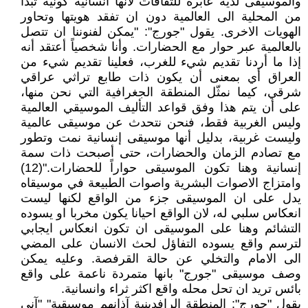
والموسيقى لديه عابرة للثقافات لأنها انسانية كونية تبدأ
من المحلية الى العالمية دون ان تفقد هويتها وتحاور
الهويات الاخرى. يقول "جورج": "يمكن لفنوننا ان تتصل
بالعالمية عبر حوار مع الحضارات. وأنا شخصياً أعتقد أنه
إذا ما أردنا تقديم شيء للغرب، فعلينا تقديم شيء من
العراق أي بمعنى أن يكون ذات طابع تراثي عراقي
شرقي، كيما نمثّل المنطقة الجغرافية التي نحن منها،
على أن يتم هذا وفق قواعد التأليف الموسيقي العالمية
وليس الغربية فقط، فنحن نتحدث عن موسيقى عالمية
وليست غربية، بدليل أنها موسيقى إنسانية نمت وتطور
مع تصادم الزمان والحضارات، حتى أصبحت ذات سمة
إنسانية وهنا تكون الموسيقى حواراً للحضارات."(12)
وامتزاج الاصوات البشرية واصوات الطبيعة في موسيقاه
يدل على ان الموسيقى جزء من الواقع لكنها ليست
انعكاس سلبي له، لان الواقع احيانا يكون مخربا او يسوده
التشائم وهنا على الموسيقى ان تكون انعكاس ايجابي
لترسم واقع يسوده التفاؤل لحث الانسان على المضي
الى الامام والتخلي عن حالة القرفصة. وعليه يمكن
وصف موسيقى "جورج" بانها متمردة ناعمة على واقع
بائس تريد ان تحل محله واقع اكثر ثراء وانسانية.
يقول "جورج": المنطقة الرافدينية آذانهم موسيقية" "آني