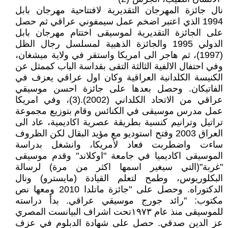
نال جائزة المهرجان التقديرية لافتتاحية مهرجان بابل
1994 الذي اعتبر اضخم عمل سيمفوني عراقي ثم حصل
على الجائزة التقديرية لموسيقى اختتام مهرجان بابل
الدولي 1995 والجائزة الذهبية لمسلسل رجال الظل
(1997)، ثم هاجر الى امريكا واستقر في ولاية ميشغان،
وفي احتفال الالفية الثالثة التقى بقداسة الباب كممثل عن
الكنيسة الكلدانية العراقية وكان اول عراقي يعزف في
الفاتيكان. وحصل بعدها على جائزة احسن موسيقي
عراقي من الاتحاد الكلداني (2002).(3)، وفي امريكا
عمل مدرس موسيقى في الكنائس وقام بتوزيع مجموعة
تراتيل وترانيم كنسية بطريقة عصرية اكاديمية، عاد الى
العراق 2003 وفتح استوديو مع مؤيد البقال لكن الظروف
ساءت واضطربت فعاد لأمريكا، وانشغل بدراسة
الموسيقى اكاديميا في جامعة "اوكلاند" وقدم موسيقى
"غربة"(التي سيغير اسمها اكثر من مرة) لرسالة
البكلوريوس، وطمح لتعلم القيادة (مايسترو) ونال
الدكتوراه. وحصل على "جائزة ماتلدا 2010 ومعها نص
مكتوب: "رائد جورج موسيقي عراقي. بدأ دراسته
للموسيقى منذ عام ١٩٧٣تحت اشراف البيانست المصري
عز الدين صدقي. حصل على شهادة الدبلوم في عزف