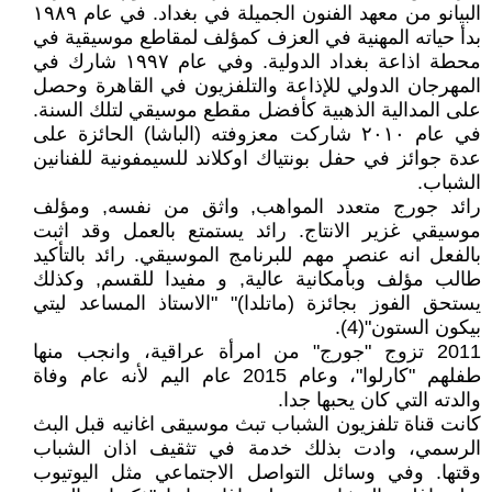
البيانو من معهد الفنون الجميلة في بغداد. في عام ١٩٨٩
بدأ حياته المهنية في العزف كمؤلف لمقاطع موسيقية في
محطة اذاعة بغداد الدولية. وفي عام ١٩٩٧ شارك في
المهرجان الدولي للإذاعة والتلفزيون في القاهرة وحصل
على المدالية الذهبية كأفضل مقطع موسيقي لتلك السنة.
في عام ٢٠١٠ شاركت معزوفته (الباشا) الحائزة على
عدة جوائز في حفل بونتياك اوكلاند للسيمفونية للفنانين
الشباب.
رائد جورج متعدد المواهب, واثق من نفسه, ومؤلف
موسيقي غزير الانتاج. رائد يستمتع بالعمل وقد اثبت
بالفعل انه عنصر مهم للبرنامج الموسيقي. رائد بالتأكيد
طالب مؤلف وبأمكانية عالية, و مفيدا للقسم, وكذلك
يستحق الفوز بجائزة (ماتلدا)" "الاستاذ المساعد ليتي
بيكون الستون"(4).
2011 تزوج "جورج" من امرأة عراقية، وانجب منها
طفلهم "كارلوا"، وعام 2015 عام اليم لأنه عام وفاة
والدته التي كان يحبها جدا.
كانت قناة تلفزيون الشباب تبث موسيقى اغانيه قبل البث
الرسمي، وادت بذلك خدمة في تثقيف اذان الشباب
وقتها. وفي وسائل التواصل الاجتماعي مثل اليوتيوب