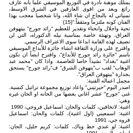
يمتلك موهبة نادرة في التوزيع الموسيقي علماً بانه عازف
رائع ويعد من اقوى العازفين في الشرق الاوسط،
تمنياتي له بالنجاح ان شاء الله، وانا شخصيا معجب بهذا
الفنان كونه ملتزماً ومثقفاً."(15)
تحية واجلال وانحناء وتقدير للعظيم "رائد جورج" بيتهوفن
العراق، وتهنئة خاصة بمناسبة نيله الدكتوراه، التي لن
تضيف لهذه القامة ابداعا سوى الاعتراف الرسمي.
واقترح على وزارة الثقافة انشاء جائزة للأبداع الموسيقي
باسم "جائزة رائد جورج للأبداع"، واقترح ايضاً ان تكون
اغنية "بغداد" نشيداً خاصا للعاصمة. واذا كان "محمد عبد
الوهاب" لقب ب"يتهوفن الشرق" ف"رائد جورج" يستحق
بجدارة "بيتهوفن العراق".
مجمل اعماله الفنية:
اصدر البوم "حيرتيني" واعاد توزيع مجموعة تراتيل كنسية.
غنى "جورج" عشر اغاني بعضها من الحانه او الحان غيره
وهي:
اغنية: لاتخافين، كلمات والحان: اسماعيل فروجي، 1990
اغنية: اسمعيني (اول اغنية)، كلمات والحان: اسماعيل
فروه جي، 1991
اغنية: لو عندي حظ وياك، كلمات: كريم خليل، الحان: