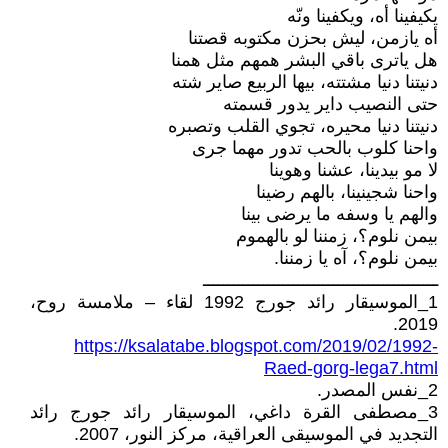
يكيفينا أه، ويكفينا ونّه
أه يازمن، ليش بحزن مكتوبه قصتنا
هل ياترى باقي البشر همهم مثل همنا
دنيتنا دنيا مشتته، بيها الربيع صاير شته
حتى النصيب داير يدور قسمته
دنيتنا دنيا محيره، تجوي القلب وتصبره
واحنا كلوب بالحب تدور مهما جرى
لا مو بيدينا، عشنا وهوينا
واحنا شجينينا، بالهم رضينا
والهم يا وسفه ما يرضى بينا
بيمن نلوم؟، زمننا لو بالهموم
بيمن نلوم؟، آه يا زمننا.
ـــــــــــــــــــــــــــــــــــــــــــــــ
1_الموسيقار رائد جورج 1992 لقاء – ملامسة روح،
2019.
https://ksalatabe.blogspot.com/2019/02/1992-
Raed-gorg-lega7.html
2_نفس المصدر.
3_مصطفى القرة داغي، الموسيقار رائد جورج رائد
التجديد في الموسيقى العراقية، مركز النور، 2007.