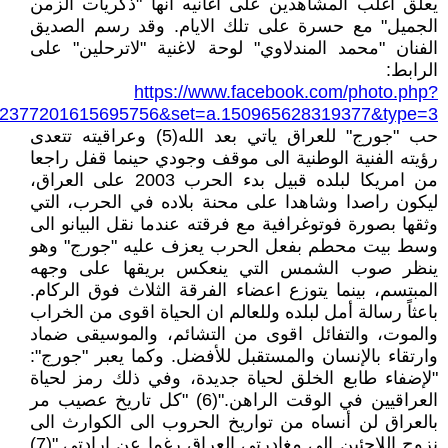
يعلق اغلب المشاهدين على اغانيه انها "ذكريات الزمن
الجميل" مع حسرة على تلك الايام. وقد رسم الصديق
الفنان "محمد المندلاوي" لوحة لاغنية "لاترحلين" على
الرابط:
https://www.facebook.com/photo.php?
=2377201615695756&set=a.150965628319377&type=3
حب "جورج" للعراق ياتي بعد الله(5) وعراقيته تتعدى
رؤيته الفنية الوطنية الى موقف وجودي حينما قفل راجعا
من امريكا لبلده قبيل بدء الحرب 2003 على العراق،
ليكون راصدا وشاهدا على محنة بلاده في الحرب، التي
وثقها بصورة فوتوغرافية مع فرقته عندما نقل البيانو الى
وسط بيت محطم بفعل الحرب يعزف عليه "جورج" وهو
ينظر صوب الشمس التي ينعكس بريقها على وجهه
المبتسم، بينما يتوزع اعضاء الفرقة الثلاث فوق الركام.
باعثاً رسالة أمل لبلده وللعالم ان الحياة اقوى من الخراب
والموت، والتفائل اقوى من التشائم، والموسيقى ضماد
وارتقاء بالإنسان والمستقبل للأفضل. وكما يعبر "جورج":
"لإضفاء طابع الخلق لحياة جديدة، وفي ذلك رمز لحياة
العراقيين في الوقت الراهن."(6) "كل تاريخ عصيب مر
بالعراق لن أنساه من تواريخ الحروب الى الكوارث الى
نزوح اللاجئين الى مغادرتي العراق رغما عن ارادتي."(7)