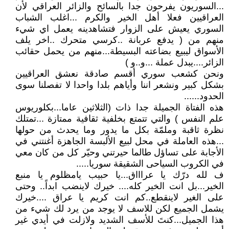
...السوريون يفرحون جدا بالسائح والزائر العراقي لأن
العراقيين فعلا أهل الخير والكرم ...اغلب الشباب
السوري يعيش على الزوار فتشاهدينه يعمل اي شيء
منهم من ( يدفع عربانة ..كرسي متحرك ..اخر يلف
الأسواق ليبيع بضاعته البسيطة...منهم من يحمل حقائب
الزائر....يبدل عملة ...و..و )
ونحن كشعب سوري أقسم صادقة نعشق العراقيين
بشكل كبير ونشعر اننا وأياهم بلدا واحدا لا تفصلنا سوى
الحدود......
هذه الفتاة الجميلة جدا ذات (الثلاثين عاما...بكلوريوس
علم النفس ) والتي تتمتع بخلفية ثقافية ممتازة ...تمتلك
نظرة ثاقبة وملمّة بكل ما يدور وما يحدث من حولها
...هذه العاملة في محل لبيع الألبسة الجاهزة أغنتني في
الأجابة على تساؤل طالما حيرتني وحيّر كل من كان معي
في الكروب السياحى الشقيقة سوريا.....
ف لله درّك يا عراااق...يا حبيب يامظلوم يا منبع
الخير...بل انت الخير كله.... خيرك لاينضب ابداً.. وحتى
على الغير لاينقطع..كم انت كريم يا عراق ....خيرك
يشمل الجميع لكن للاسف لا يوجد من يرد لك شيء من
هذا الجميل...كنتَ للأسف الشديد ولازلت في أيدي غير