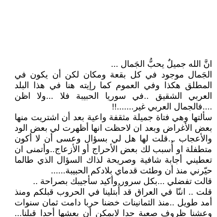
انَّ الله جميلٌ يحبُّ الجَمال ...
الجَمال موجود في كل بقعة ومكان لكن أن يكون في
المطلق هكذا وفي العموم كما رإيته هنا في هذا البلد
العربي الشقيق ..في سوريا الحبيبة فلا ...ولا اظن
....فالجمال العربي غير.......!!
سألتها وهي فتاة جميلة مثقفة واعية بعد أن اشتريت منها
بعض الأغراض وبعد ان لاحظت انها أظهرت لي بعض الود
والأعجاب ...قلت لها هل لي بسؤال وعسى أن لا أكون
متطفلة او أُسبب لك بعض الأحراج أو الأزعاج..وأتمنى ان
تعطيني أجابة شافية وصريحة لذاك السؤال الذي طالما
حيّرني منذ أن وطئت قدماي بلادكم الحبيبة......
قالت تفضلي ...بكل سرور وأكيد سأجيبك بصراحة ..
قلت .. اننّا في العراق قد أُبتلينا في الحروب قبلكم ومنذ
أمد طويل ..منذ الثمانينات خضنا حربا دامت ثمان سنوات
وعشنا ظروف صعبة جدا لايمكن أن يعشها أحدا قبلنا...