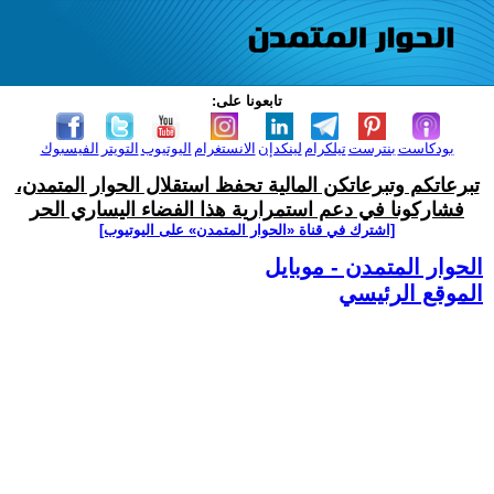
تابعونا على:
بودكاست
بنترست
تيلكرام
لينكدإن
الانستغرام
اليوتيوب
التويتر
الفيسبوك
تبرعاتكم وتبرعاتكن المالية تحفظ استقلال الحوار المتمدن،
فشاركونا في دعم استمرارية هذا الفضاء اليساري الحر
[اشترك في قناة ‫«الحوار المتمدن» على اليوتيوب]
الحوار المتمدن - موبايل
الموقع الرئيسي