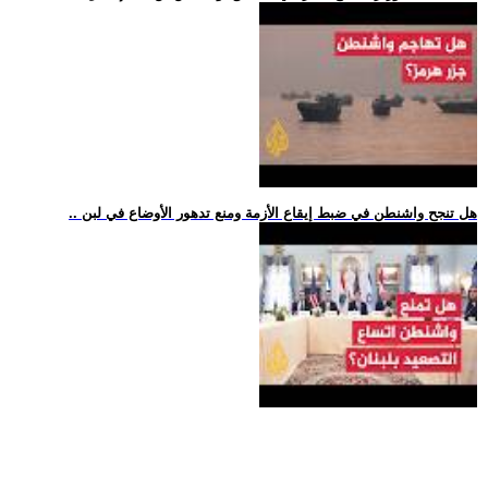
.. هل تنجح واشنطن في ضبط إيقاع الأزمة ومنع تدهور الأوضاع في لبن