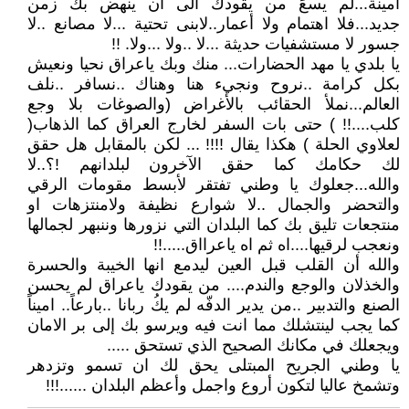
أمينة...لم يسعَ من يقودك الى ان ينهض بك زمن
جديد...فلا اهتمام ولا أعمار..لابنى تحتية ...لا مصانع ..لا
جسور لا مستشفيات حديثة ...لا ..ولا ...ولا. !!
يا بلدي يا مهد الحضارات... منك وبك ياعراق نحيا ونعيش
بكل كرامة ..نروح ونجيء هنا وهناك ..نسافر ..نلف
العالم...نملأ الحقائب بالأغراض (والصوغات بلا وجع
كلب....!! ) حتى بات السفر لخارج العراق كما الذهاب(
لعلاوي الحلة ) هكذا يقال !!!! ... لكن بالمقابل هل حقق
لك حكامك كما حقق الآخرون لبلدانهم !؟..لا
والله...جعلوك يا وطني تفتقر لأبسط مقومات الرقي
والتحضر والجمال ..لا شوارع نظيفة ولامنتزهات او
منتجعات تليق بك كما البلدان التي نزورها وننبهر لجمالها
ونعجب لرقيها....اه ثم اه ياعرااق.....!!
والله أن القلب قبل العين ليدمع انها الخيبة والحسرة
والخذلان والوجع والندم.... من يقودك ياعراق لم يحسن
الصنع والتدبير ..من يدير الدفّه لم يكُ ربانا ..بارعاً.. اميناً
كما يجب لينتشلك مما انت فيه ويرسو بك إلى بر الامان
ويجعلك في مكانك الصحيح الذي تستحق .....
يا وطني الجريح المبتلى يحق لك ان تسمو وتزدهر
وتشمخ عاليا لتكون أروع واجمل وأعظم البلدان ......!!!