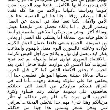
الاخرى دمرت أغلبها بالكامل... فقدنا بهذه الحرب القذرة
علومنا ودراستنا ..كلياتنا ..والأهم من هذا كله فقدنا
أعمالنا ومصادر رزقنا ..جئنا هنا في العاصمة بحثا عن
الأمن والأمان لكننا تعبنا فعلا في البحث عن العمل
ومصدر الرزق .. اننا بالكاد نحصل على مايجعنا نعيش
يومنا لا أكثر ..وحتى من يسكن أصلا في العاصمة هو أيضا
لا تخلو حياته من المعاناة أما يشتكي قلة العمل أو يعاني
من ديمومته ..الجميع يسعى جاهدا لضمان العيش الكريم
لأولاده وعائلته فالسوري اليوم مثقل بالهموم والمتاعب
يفكر كيف يعمل ليل نهار و يكافح من أجل العيش بكرامة
...الاقتصاد السوري تهاوى تماما والدولة لم تعد تمنح
المرتبات كما الأمس لان مواردها قليلة فدخل الفرد بعد
الحرب لا يحقق الأكتفاء الذاتي كما كان قبل الحرب
...هناك معاناة حقيقة يعيشها المواطن فطبيعي جدا أن
ينعكس هذا على سلوكه وسحنة وجهه......أما انتم في
العراق فلديكم مواردكم من النفط التي جعلتكم
تحافظون على ديمومة حياتكم رغم قساوة وكثرة
الحروب التي مرت بكم فلم يتغير دخلكم أو تتأثر
مرتباتكم وهذا شيء مهم جدا لتخطي المحنة....العراقي
غني ونحن نشعر ونلمس هذا جيدا من خلالكم