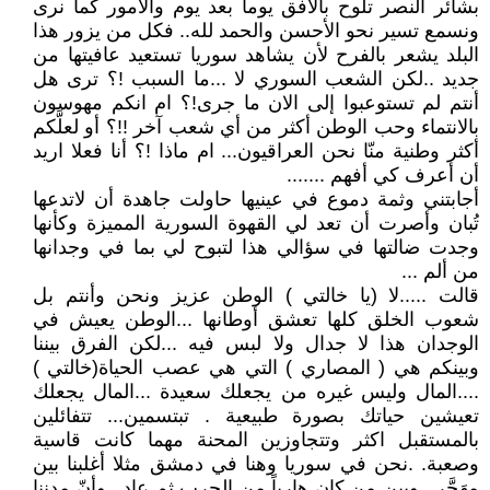
بشائر النصر تلوح بالافق يوما بعد يوم والأمور كما نرى
ونسمع تسير نحو الأحسن والحمد لله.. فكل من يزور هذا
البلد يشعر بالفرح لأن يشاهد سوريا تستعيد عافيتها من
جديد ..لكن الشعب السوري لا ...ما السبب !؟ ترى هل
أنتم لم تستوعبوا إلى الان ما جرى!؟ ام انكم مهوسون
بالانتماء وحب الوطن أكثر من أي شعب آخر !!؟ أو لعلَّكم
أكثر وطنية منّا نحن العراقيون... ام ماذا !؟ أنا فعلا اريد
أن أعرف كي أفهم .......
أجابتني وثمة دموع في عينيها حاولت جاهدة أن لاتدعها
تُبان وأصرت أن تعد لي القهوة السورية المميزة وكأنها
وجدت ضالتها في سؤالي هذا لتبوح لي بما في وجدانها
من ألم ...
قالت .....لا (يا خالتي ) الوطن عزيز ونحن وأنتم بل
شعوب الخلق كلها تعشق أوطانها ...الوطن يعيش في
الوجدان هذا لا جدال ولا لبس فيه ...لكن الفرق بيننا
وبينكم هي ( المصاري ) التي هي عصب الحياة(خالتي )
....المال وليس غيره من يجعلك سعيدة ...المال يجعلك
تعيشين حياتك بصورة طبيعية . تبتسمين... تتفائلين
بالمستقبل اكثر وتتجاوزين المحنة مهما كانت قاسية
وصعبة. .نحن في سوريا وهنا في دمشق مثلا أغلبنا بين
مهَجَّر...وبين من كان هارباً من الحرب ثم عاد ..وأنّ مدننا