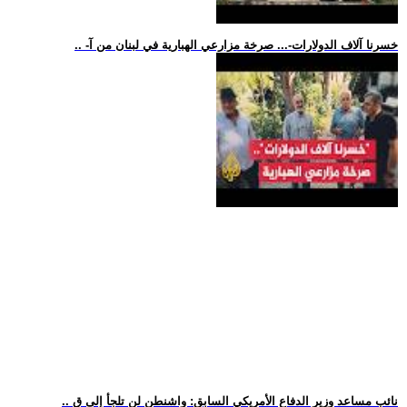
.. -خسرنا آلاف الدولارات-... صرخة مزارعي الهبارية في لبنان من آ
.. نائب مساعد وزير الدفاع الأمريكي السابق: واشنطن لن تلجأ إلى ق