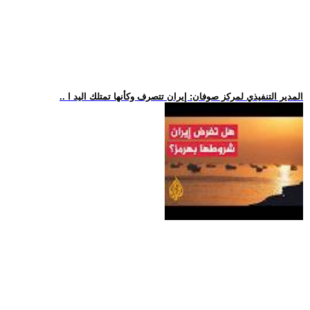
.. المدير التنفيذي لمركز صوفان: إيران تتصرف وكأنها تمتلك اليد ا