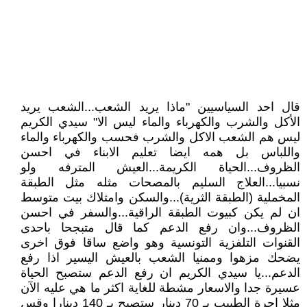
قال احد السياسيين "ماذا يريد الشعب...الشعب يريد
الأكل والشرب والكهرباء والماء ليس الا" سيدي الكريم
ليس هم الشعب الاكل والشرب فحسب والكهرباء والماء
واللباس بل همه ايضا تعليم الابناء في احسن
الظروف...الحياة الكريمة...العيش المترفه ولو
نسبيا...العلاج السليم بالمصحات مثله مثل الطبقة
المخملية (الطبقة الثرية)...والسكن وامتلاك بيت متوسط
ان لم يكن كبيوت الطبقة الراقية...والسفر في احسن
الظروف...وان رفع الدعم كما قال متبجحا باحدى
القنوات التلفزية التونسية وهو واضع ساقا فوق اخرى
يضحك مزهوا وممنيا الشعب بالعيش اليسير اذا رفع
الدعم...يا سيدي الكريم ان رفع الدعم ستصبح الحياة
عسيرة جدا والاسعار مشطة للغاية اكثر ما هي عليه الآن
مثلا اجرة الطبيب بـ 70 دينار ستصبح بـ 140 دينارا وقس