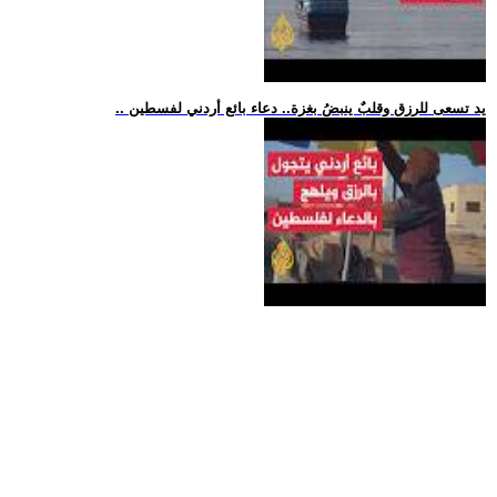
.. يد تسعى للرزق وقلبٌ ينبضُ بغزة.. دعاء بائع أردني لفسطين