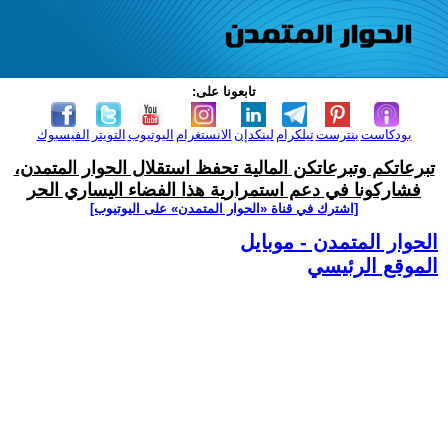
تابعونا على:
بودكاست
بنترست
تيلكرام
لينكدإن
الانستغرام
اليوتيوب
التويتر
الفيسبوك
تبرعاتكم وتبرعاتكن المالية تحفظ استقلال الحوار المتمدن،
فشاركونا في دعم استمرارية هذا الفضاء اليساري الحر
[اشترك في قناة ‫«الحوار المتمدن» على اليوتيوب]
الحوار المتمدن - موبايل
الموقع الرئيسي