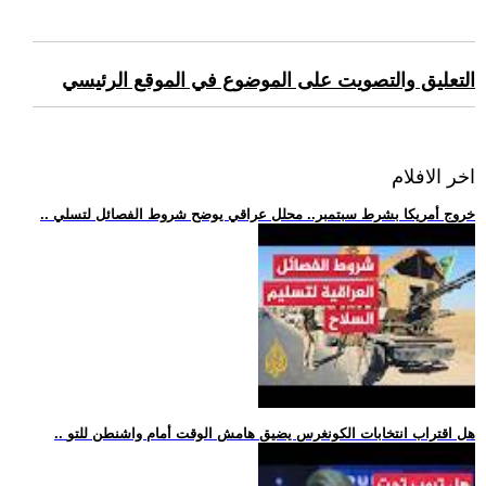
التعليق والتصويت على الموضوع في الموقع الرئيسي
اخر الافلام
.. خروج أمريكا بشرط سبتمبر.. محلل عراقي يوضح شروط الفصائل لتسلي
.. هل اقتراب انتخابات الكونغرس يضيق هامش الوقت أمام واشنطن للتو