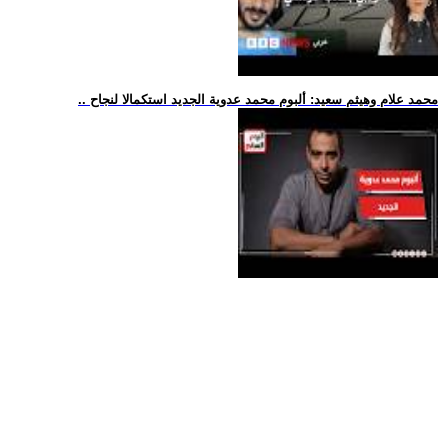
.. محمد علام وهيثم سعيد: ألبوم محمد عدوية الجديد استكمالا لنجاح