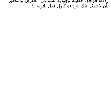
رداءة الواقع، خطيئة وجودية تستدعي الغُفران والتكفير.
بأن لا نتقبّل تلك الرداءة كأول فعل للتوبة...!