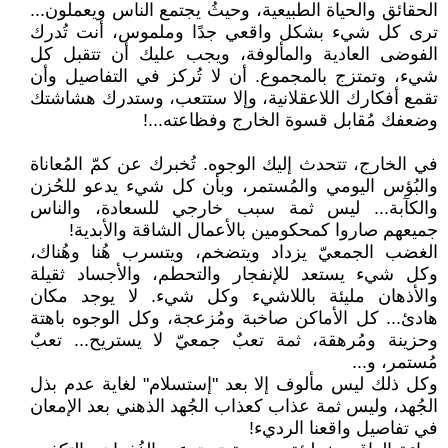
الحقائق والحياة الطبيعية، وحيثُ يجتمع الناس ويعملون...
ترى كل شيء بشكل واقعي جدًا وملموس، أنت تُدرك
الفوضى العادية والمألوفة، ويجب عليك أن تتقبل كل
شيء، وتمتزج بالمجموع. أن لا تُركز في التفاصيل وأن
تقمع أفكارك اللاعقلانية، وإلا ستتعب، وستدرك هشاشتك
وضعفك مُقابل قسوة الخارج وفظاعته...!
في الخارج، تتحدث إليك الوجوه. تُخبرك عن كمّ المُعاناة
والبُؤس اليومي والمُستمر، وبأن كل شيء يدعو للحُزن
والكآبة... ليس ثمة سبب خارجي للسعادة، والناس
جميعهم صاروا كمحكومين بالأعمال الشاقة والأبدية!
الغضب الجمعيّ يزداد ويتضخم، ويتسرب هُنا وهُناك،
وكل شيء يستعد للإنفجار والتحطم، والأجساد ثقيلة
والأذهان مليئة باللاشيء وكل شيء. لا يوجد مكان
هادئ... كل الأماكن صاخبة ومُزعجة، وكل الوجوه باهتة
وحزينة ومُرهقة، ثمة تعبٌ جمعيّ لا يستريح... تعبٌ
مُستمر، و...
وكل ذلك ليس مألوف إلا بعد "إستسلام" لغاية عدم بذل
الجُهد، وليس ثمة عذاب كعذاب الجُهد الذهني بعد الإمعان
في تفاصيل واقعنا الرديء!