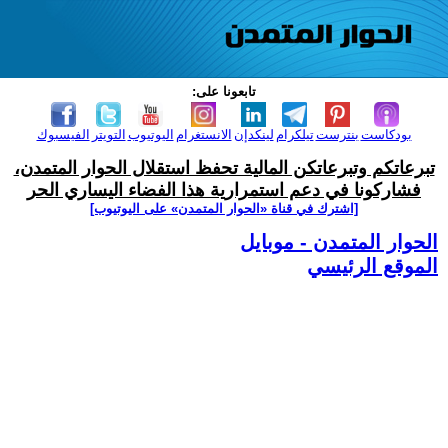
تابعونا على:
بودكاست
بنترست
تيلكرام
لينكدإن
الانستغرام
اليوتيوب
التويتر
الفيسبوك
تبرعاتكم وتبرعاتكن المالية تحفظ استقلال الحوار المتمدن،
فشاركونا في دعم استمرارية هذا الفضاء اليساري الحر
[اشترك في قناة ‫«الحوار المتمدن» على اليوتيوب]
الحوار المتمدن - موبايل
الموقع الرئيسي