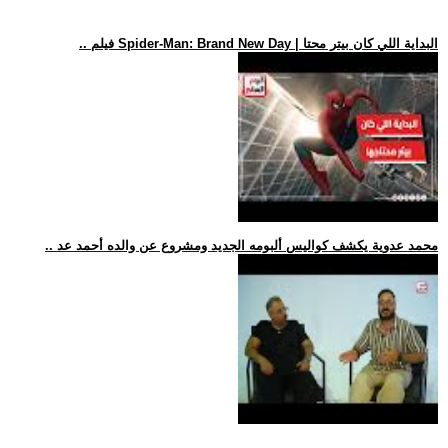
.. فيلم Spider-Man: Brand New Day | البداية اللي كان بيتر محتا
.. محمد عدوية يكشف كواليس ألبومه الجديد ومشروع عن والده أحمد عد