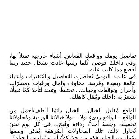
تفاصيل يومك وواقعك المُعاش. أشياء خارجية تمتلأ بها،
وفي داخلك فوضى كُلما رتبتها عادت بشكل جديد ربما
أفظع مما كانت عليه.
في عالمك اليوميّ تُحاصرك التفاصيل والمُتغيرات وأشياء
عالقة وبعيدة وقريبة. مخاوف وآمال ورغبات ومسرّات
وأحزان وتوقعات وخيبات... تختلط، وتتحد لتأخذ كمًا ثقيلًا،
تشعرُ به داخلك ويُثقل كاهلك.
الواقع مُقابل الخيال... الخيال دائمًا ألطف/أجمل من
الواقع... الواقع رديء لولا... لولا خيالاتنا الوردية ومُحاولاتنا
تجميله، وجعلهُ أخفُّ رداءة وقُبح... في كل يوم نحنُ
نُحاول ذلك، تلك المحاولات المُرهقة يُمكن وصفها
بمُمارسة الحياة، فكم من حيّ كفَّ أو لم يُمارس الحياة؟