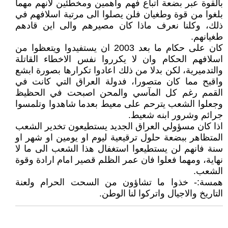
بالقوة عبر بضعة اتباع فهم واهمين ومخطئين لانهم مهما
بلغوا من قوة وطغيان فلن يصلوا الى مرتبة اسلافهم في
ذلك، وكلنا نعرف ماذا كان مصيرهم والى اين قادهم
طغيانهم.
كان على حكام ما بعد 2003 ان يستفيدوا ويتعظوا من
اسلافهم الحكام وان لا يكرروا نفس الاخطاء القاتلة
والتدميرية، لكن بدلا من ذلك اعادوا تكرارها بصورة ابشع
واقبح مما كان متصورا، فدولة العراق التي كانت في
القمم رغم كل المآسي والمحن اصبحت في الحظيظ
وجعلوا الشعب يترحم على معيط بعدما شاهدوا وتلمسوا
جرائم وشرور ابنه شعيط.
اذا كان مسؤولي العراق الجديد يستطيعون تخدير الشعب
المتظاهر ببضعة حلول ترقيعية ليوم او يومين او شهر او
سنة فانهم لن يستطيعوا استغفال هذا الشعب الى ما لا
نهاية، ومهما فعلوا فان عمر الظلم قصير امام ارادة وقوة
الشعب.
همسة:- خذوا ما تشاؤون من السحت الحرام ولعنة
التاريخ والاجيال واتركوا لنا الوطن.