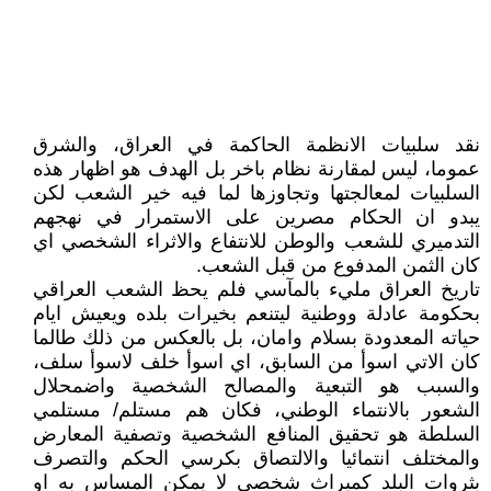
نقد سلبيات الانظمة الحاكمة في العراق، والشرق
عموما، ليس لمقارنة نظام باخر بل الهدف هو اظهار هذه
السلبيات لمعالجتها وتجاوزها لما فيه خير الشعب لكن
يبدو ان الحكام مصرين على الاستمرار في نهجهم
التدميري للشعب والوطن للانتفاع والاثراء الشخصي اي
كان الثمن المدفوع من قبل الشعب.
تاريخ العراق مليء بالمآسي فلم يحظ الشعب العراقي
بحكومة عادلة ووطنية ليتنعم بخيرات بلده ويعيش ايام
حياته المعدودة بسلام وامان، بل بالعكس من ذلك طالما
كان الاتي اسوأ من السابق، اي اسوأ خلف لاسوأ سلف،
والسبب هو التبعية والمصالح الشخصية واضمحلال
الشعور بالانتماء الوطني، فكان هم مستلم/ مستلمي
السلطة هو تحقيق المنافع الشخصية وتصفية المعارض
والمختلف انتمائيا والالتصاق بكرسي الحكم والتصرف
بثروات البلد كميراث شخصي لا يمكن المساس به او