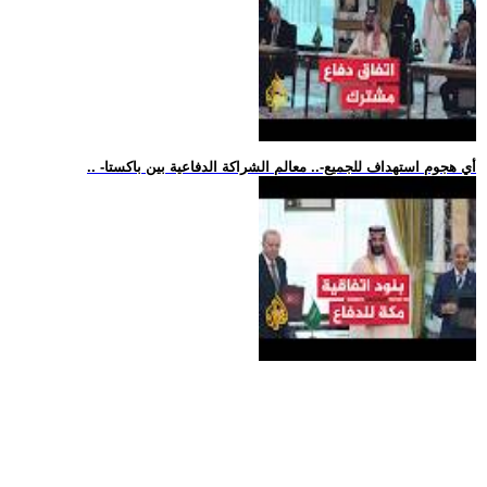
.. -أي هجوم استهداف للجميع-.. معالم الشراكة الدفاعية بين باكستا