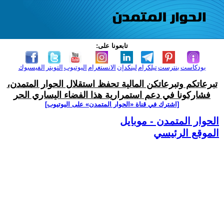
تابعونا على:
بودكاست
بنترست
تيلكرام
لينكدإن
الانستغرام
اليوتيوب
التويتر
الفيسبوك
تبرعاتكم وتبرعاتكن المالية تحفظ استقلال الحوار المتمدن،
فشاركونا في دعم استمرارية هذا الفضاء اليساري الحر
[اشترك في قناة ‫«الحوار المتمدن» على اليوتيوب]
الحوار المتمدن - موبايل
الموقع الرئيسي