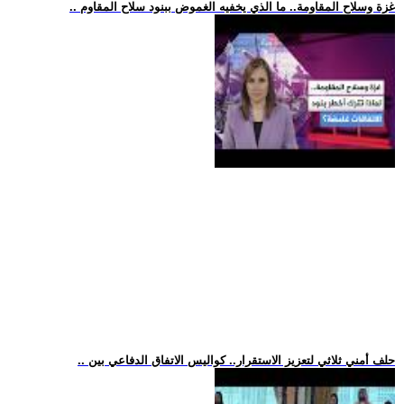
.. غزة وسلاح المقاومة.. ما الذي يخفيه الغموض ببنود سلاح المقاوم
.. حلف أمني ثلاثي لتعزيز الاستقرار.. كواليس الاتفاق الدفاعي بين