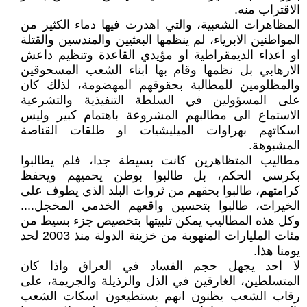
الاقتراب منه.
المظاهرات الشعبية، والتي اهدرت فيها دماء الكثير من
المواطنين الابرياء، لم ينظمها البعثيين والمندسين والقتلة
او اعداء الديمقراطية او مؤيدي القاعدة وتنظيم داعش
الارهابي بل نظمها وقام بها ابناء الشعب المسحوقين
والمظلومين للمطالبة بحقوقهم المهضومة، لذلك كان
على المسؤولين في السلطة التنفيذية والتشرعية
الاستماع الى مطالبهم المشروعة باهتمام كبير وليس
اسكاتهم بهراوات الميليشيات او طلقات القناصة
المشبوهة.
مطاليب المتظاهرين كانت بسيطة جدا، فلم يطالبوا
بكرسي الحكم، بل طالبوا بوطن يحميهم ويحفظ
كرامتهم، طالبوا بحقهم من ثروات البلد الذي يطوف على
الخيرات، طالبوا بتحسين واقعهم الخدمي المخجل....
وكل هذه المطاليب يمكن تلبيتها بتخصيص جزء بسيط من
مئات المليارات المنهوبة من خزينة الدولة منذ 2003 لحد
يومنا هذا.
لا احد يجهل حجم الفساد في العراق واذا كان
المتسلطين، الغارقين في الذل والرذيلة والجريمة، على
رقاب الشعب يظنون انهم يستطيعون اسكات الشعب