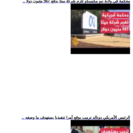
.. محكمة في ولاية نيو مكسيكو تلزم شركة ميتا بدفع 567 مليون دولا
.. الرئيس الأمريكي دونالد ترمب يوقع أمرا تنفيذيا يستهدف ما وصفه