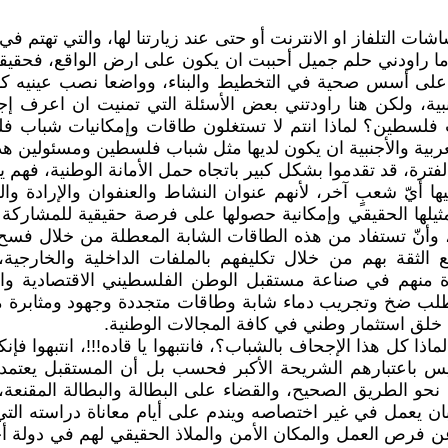
ت التلفاز او الانترنت أو حتى عند زيارتنا لها، والتي تهتم ف
 ما راودني حلم جميل أحببت ان يكون على ارض الواقع، فحقيقة
مدا على أسس صحية في التخطيط والبناء، وواضعا نصب عينيه كو
جنبية، ولكن هنا راودتني بعض الأسئلة التي تمنيت ان اعرف إ
ب فلسطين؟ لماذا انتم لا تستغلون طاقات وإمكانيات شباب
العربية والأجنبية ان يكون لديها مثل شباب فلسطين ومسئولين ه
ترة، قد تقدموا بشكل كبير باتجاه حمل الأمانة الوطنية، فهم
د عليها أيّ شعبٍ آخر، لأنهم عنوان النشاط والعنفوان والإراد
ثيلها الحقيقي وإمكانية حصولها على فرصة حقيقية للمشاركة
وأنّ تستفاد من هذه الطاقات الشابة المعطلة من خلال فسح
قة بهم من خلال تكليفهم بالملفات الداخلية والخارجية، و
ة منهم في صناعة مستقبل الوطن الفلسطيني الاقتصادية والتجا
 يتطلب ضخ وتجريب دماء شابة وطاقات متجددة وجهود ومثابرة 
لق استثمار وطني في كافة المجالات الوطنية.
ماذا كل هذا الإجحاف بالشباب؟، فانتبهوا يا قاده!!!، انتبهوا ف
 ليس باعتبارهم الشريحة الأكبر فحسب بل أن المستقبل يعتم
هم نحو الطريق الصحيح، والقضاء على البطالة والبطالة المقن
يعمل في غير اختصاصه ويندم على أيام معاناة دراسته التي تج
فرص العمل والمكان الأمن والملاذ الحقيقي لهم في دولة أخرى