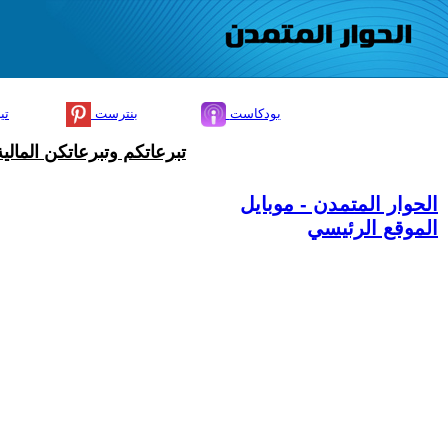
بودكاست
بنترست
تي
تبرعاتكم وتبرعاتكن المال
الحوار المتمدن - موبايل
الموقع الرئيسي