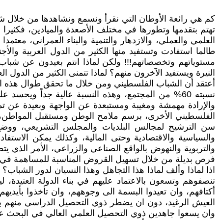
كم هي رائعة الأوطان التي نقرأ ونسمع ونشاهدها من خلال شاشا
تهتم بتقدمها وتطورها في مختلف الأصعدة والميادين، فكثيرا
العلمي والعملي، والازدهار والتنمية والبناء العمراني، معت
طالما استفادت وتستفيد منها الكثير من الدول العربية والأ
مستوياتهم وتخصصاتهم!!! ولكن لماذا انتم بعيدون عن شبا
النيرة ويستفيد الآخرون منهم؟ لماذا تتمنى الكثير من الدول 
أعتقد أن الشباب الفلسطيني ومن خلال ما تحقق طوال هذه الف
نسبته 60% من المجتمع، وهذه النسبة عالية جداً ويحس
والإرادة مهمشة ومغيبة ومستبعدة عن الواجهة وبعيدة عن تم
الفلسطيني الأخرى، برسم ملامح الوطن ومستقبل المواطن، 
سن الترشيح لمجالس البلديات والمجلس التشريعي، ووضع الث
والسياسية والاقتصادية وحتى المالية، وكذلك يمكن الاستفاد
والتربوية والنهوض بالواقع الصناعي والزراعي، الأمر الذي
فرص بديلة من خلال تسهيل القروض المناسبة للمساهمة في خ
اذا لماذا وألف لماذا هذا التجاهل وهذا النسيان لدور الشباب؟ ل
تنصفوهم وتسعون بالاعتماد عليهم في بناء الدولة العتيدة،
أكتافهم، وان تعيدوا البسمة الى وجوههم، وان تأخذوا بأيدي
العيش الرغيد، دون ان يضطر ذوي التحصيل الدراسي منهم بان 
وان يسعوا جاهدين ذوي التحصيل العلمي العالي في البحث عن 