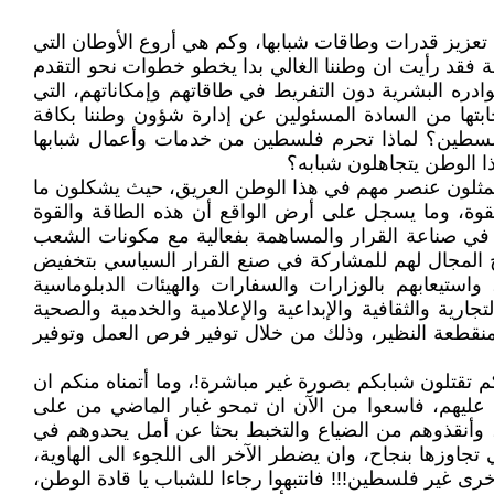
ي تعزيز قدرات وطاقات شبابها، وكم هي أروع الأوطان التي
 فقد رأيت ان وطننا الغالي بدا يخطو خطوات نحو التقدم
ادره البشرية دون التفريط في طاقاتهم وإمكاناتهم، التي
جابتها من السادة المسئولين عن إدارة شؤون وطننا بكافة
 فلسطين؟ لماذا تحرم فلسطين من خدمات وأعمال شبابها
ذا الوطن يتجاهلون شبابه؟
 يمثلون عنصر مهم في هذا الوطن العريق، حيث يشكلون ما
ة والقوة، وما يسجل على أرض الواقع أن هذه الطاقة والقوة
 في صناعة القرار والمساهمة بفعالية مع مكونات الشعب
 المجال لهم للمشاركة في صنع القرار السياسي بتخفيض
استيعابهم بالوزارات والسفارات والهيئات الدبلوماسية
رية والثقافية والإبداعية والإعلامية والخدمية والصحية
منقطعة النظير، وذلك من خلال توفير فرص العمل وتوفير
إنكم تقتلون شبابكم بصورة غير مباشرة!، وما أتمناه منكم ان
د عليهم، فاسعوا من الآن ان تمحو غبار الماضي من على
عة، وأنقذوهم من الضياع والتخبط بحثا عن أمل يحدوهم في
اوزها بنجاح، وان يضطر الآخر الى اللجوء الى الهاوية،
 غير فلسطين!!! فانتبهوا رجاءا للشباب يا قادة الوطن،