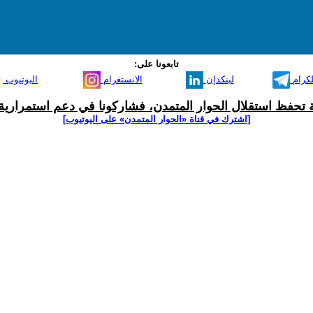
تابعونا على:
لكرام
لينكدإن
الانستغرام
اليوتيوب
ية تحفظ استقلال الحوار المتمدن، فشاركونا في دعم استمرارية 
[اشترك في قناة ‫«الحوار المتمدن» على اليوتيوب]