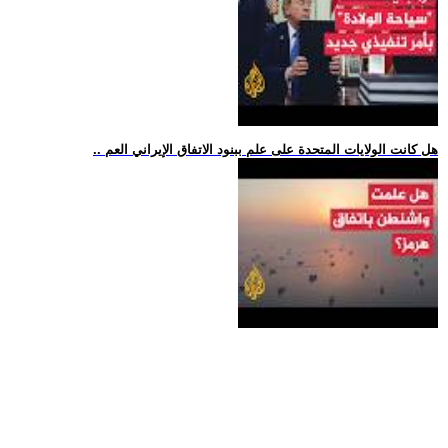
.. هل كانت الولايات المتحدة على علم ببنود الاتفاق الإيراني العم