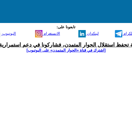
تابعونا على:
لكرام
لينكدإن
الانستغرام
اليوتيوب
ية تحفظ استقلال الحوار المتمدن، فشاركونا في دعم استمرارية 
[اشترك في قناة ‫«الحوار المتمدن» على اليوتيوب]