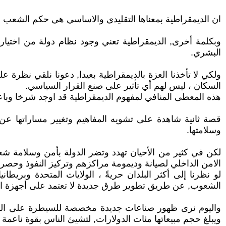
ان الديمقراطية بمعناها التقليدي والاساسي هي حكم الشعب
وبكلمة أخرى, الديمقراطية تعني وجود نظام دولة من اختيار
البشري.
السكان ، ليس لهم أي تأثير على صنع القرار السياسي.
هذه المعطى المنافي لمفهوم الديمقراطية قد اوجد شرخا وباعد 
قصة ثانية شاهدة على تشويه المفاهيم وتغيير مساراتها عن 
وسلامتها.
لكن في كثير من الأحيان تهدد وتضر الدولة بأمن وسلامة شع
الامن الداخلي لصيانة وديمومة مراكزهم وتركيز النفوذ وحصر
لو نظرنا إلى أكثر البلدان حريةً ، الولايات المتحدة وبري
الشعوب, عن طريق تطوير طرق جديدة لا تعتمد على أجهزة ال
واليوم نرى ظهور صناعات جديدة مخصصة للسيطرة على الوعي
ويبلغ حجم مبيعاتها مئات الدولارات, لتشيئ الناس بقوة ناعمة