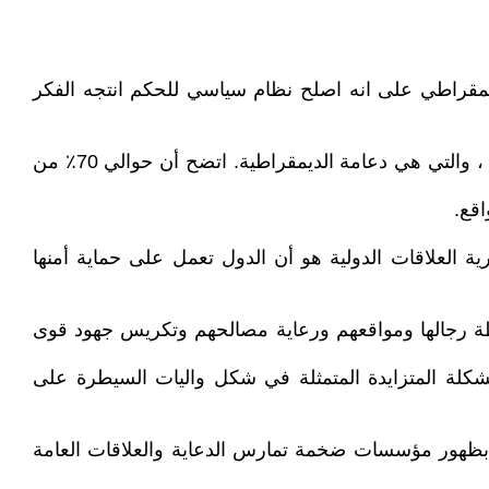
ديمقراطي على انه اصلح نظام سياسي للحكم انتجه الفكر
ولكي لا تأخذنا العزة بالديمقراطية بعيدا, دعونا نلقي نظرة على التنفيذ ، فعلى سبيل المثال ، في الولايات المتحدة الأمريكية ، والتي هي دعامة الديمقراطية. اتضح أن حوالي 70٪ من
اقع.
ة العلاقات الدولية هو أن الدول تعمل على حماية أمنها
لطة رجالها ومواقعهم ورعاية مصالحهم وتكريس جهود قوى
المشكلة المتزايدة المتمثلة في شكل واليات السيطرة على
بظهور مؤسسات ضخمة تمارس الدعاية والعلاقات العامة