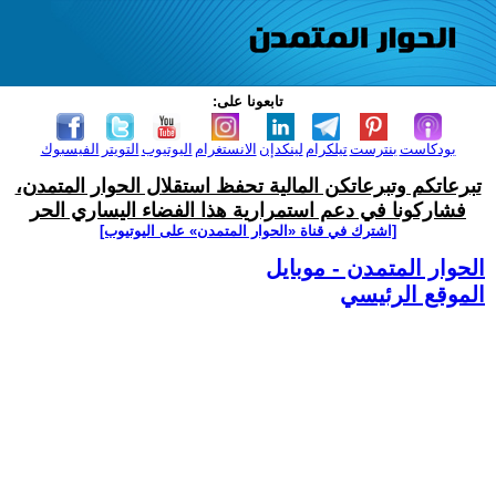
تابعونا على:
بودكاست
بنترست
تيلكرام
لينكدإن
الانستغرام
اليوتيوب
التويتر
الفيسبوك
تبرعاتكم وتبرعاتكن المالية تحفظ استقلال الحوار المتمدن،
فشاركونا في دعم استمرارية هذا الفضاء اليساري الحر
[اشترك في قناة ‫«الحوار المتمدن» على اليوتيوب]
الحوار المتمدن - موبايل
الموقع الرئيسي