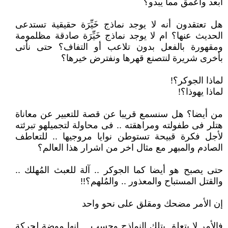
أبعد وأعمق مما يبدو؟
هل تعتقدون أنه لا يوجد نماذج خَيِّرَة حقيقية تستدعى
الحديث عنها؟ ام لا يوجد نماذج خَيِّرَة صادقة مظلمومة
ومقهورة بالفعل بدون تلاعب أو التفاف؟ حتى نأتى
بأخرى شريرة لنتصنع قهرها ونفترض خيرها؟
لماذا الجوكر؟!
لماذا يهوذا؟!
من أيضا؟ هل سنسمع قريبا عن قصة للتعبير عن معاناة
هتلر فى طفولته ومراهقته .. فى محاولة لتجميلهو تبرئته
لأجل فكرة قبيحة تستوطن نوايا مروجيها .. للتعاطف
الصادم والمبهر مع مثال اخر من اشرار هذا العالم؟
حتى يصبح هو أيضا كما الجوكر .. آلة للعبث المُهلك ..
والقتل المستباح والمعذور .. والمُلهم؟!!
إن الأمر مضحك ومقلق على نحو واحد
فالأمر لا يتعلق بتلك النماذج وحسب .. إنها موضة لحركة