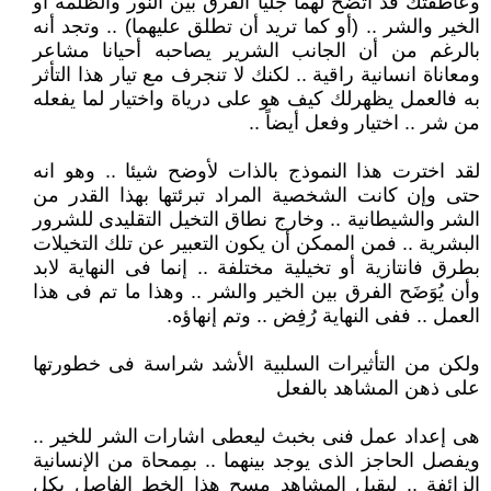
وعاطفتك قد اتضح لهما جليا الفرق بين النور والظلمة أو
الخير والشر .. (أو كما تريد أن تطلق عليهما) .. وتجد أنه
بالرغم من أن الجانب الشرير يصاحبه أحيانا مشاعر
ومعاناة انسانية راقية .. لكنك لا تنجرف مع تيار هذا التأثر
به فالعمل يظهرلك كيف هو على درياة واختيار لما يفعله
من شر .. اختيار وفعل أيضاً ..
لقد اخترت هذا النموذج بالذات لأوضح شيئا .. وهو انه
حتى وإن كانت الشخصية المراد تبرئتها بهذا القدر من
الشر والشيطانية .. وخارج نطاق التخيل التقليدى للشرور
البشرية .. فمن الممكن أن يكون التعبير عن تلك التخيلات
بطرق فانتازية أو تخيلية مختلفة .. إنما فى النهاية لابد
وأن يُوَضَح الفرق بين الخير والشر .. وهذا ما تم فى هذا
العمل .. ففى النهاية رُفِض .. وتم إنهاؤه.
ولكن من التأثيرات السلبية الأشد شراسة فى خطورتها
على ذهن المشاهد بالفعل
هى إعداد عمل فنى بخبث ليعطى اشارات الشر للخير ..
ويفصل الحاجز الذى يوجد بينهما .. بمِمحاة من الإنسانية
الزائفة .. ليقبل المشاهد مسح هذا الخط الفاصل بكل