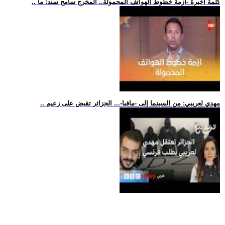
.. كلمة أخيرة -أزمة خطوط الهواتف المحمولة.. المخرج سامح سند: ما
.. مهدي لعريبي: من السينما إلى -مافيا-... الجزائر تقبض على زعيم