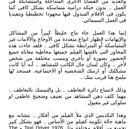
والعديد من القضايا الأخرى المتداخلة والمتشابكة فى
العمل .. بدون حبكة درامية متماسكة بشكل كافى كما
يكون فى الأفلام المبذول فيها مجهودا تخطيطيا وتنفيذيا
فى العمل السينمائي.
إنما هذا العمل جاء نتاج خليطاً كبيراً من المشاكل
والإتهامات لإظهار انواع متعددة من الأوجاع والآلامات غير
المتماسكة أو المترابطة بشكل كافى .. فلقد جاءت هذه
المحاور التى ناقشها الفيلم جميعها مخاطِبة معاناة جميع
الحضور بصورة أو بأخرى وبنسب مختلفة من شخص
لأخر .. وكأن لسان حال الكاتب للمشاهد .. أنه أيا كانت
مشكلتك أو ازمتك الشحصية أو الاجتماعية، فستجد لها
ملمح هنا قريب منك ..
وذلك لاتساع دائرة التعاطف .. بل والتمسك بالتعاطف ..
مهما كلف ذهن المشاهد من تعنيف وضجيج عاطفى او
سلوكى غير مقبول
وهذا التكديس الذى ملأ الفيلم من أفكار .. يتشابه مع
ماهية حالة تكوينه كفيلم من الأساس .. فهو بشكل كبير
تجميع من أفلام مختلفة مثل Taxi Driver 1976 و The