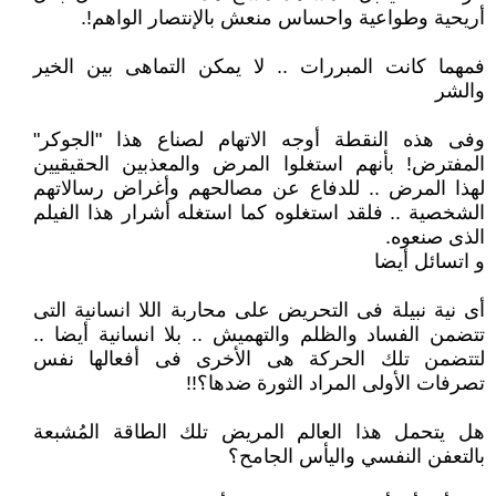
أريحية وطواعية واحساس منعش بالإنتصار الواهم!.
فمهما كانت المبررات .. لا يمكن التماهى بين الخير
والشر
وفى هذه النقطة أوجه الاتهام لصناع هذا "الجوكر"
المفترض! بأنهم استغلوا المرض والمعذبين الحقيقيين
لهذا المرض .. للدفاع عن مصالحهم وأغراض رسالاتهم
الشخصية .. فلقد استغلوه كما استغله أشرار هذا الفيلم
الذى صنعوه.
و اتسائل أيضا
أى نية نبيلة فى التحريض على محاربة اللا انسانية التى
تتضمن الفساد والظلم والتهميش .. بلا انسانية أيضا ..
لتتضمن تلك الحركة هى الأخرى فى أفعالها نفس
تصرفات الأولى المراد الثورة ضدها؟!!
هل يتحمل هذا العالم المريض تلك الطاقة المُشبعة
بالتعفن النفسي واليأس الجامح؟