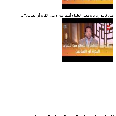
.. مين قالك إن بره مصر العلماء أشهر من لاعبي الكرة أو الفنانين؟