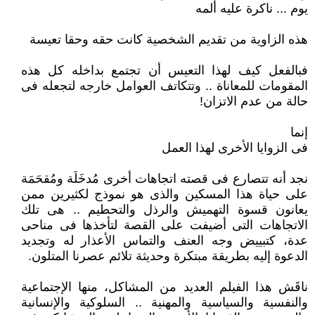
يوم ... ناكرة عليه ألمه
هذه الزاوية من تقديم الشخصية كانت حقه وحقا تعيسة
فبالفعل كيف لهذا التعيس أن تجتمع بداخله كل هذه
المقومات للمعاناة .. وتتكاتف العوامل خارجه لتجعله فى
حالة من عدم الاتزان!
إنما
فى الزوايا الأخرى لهذا العمل
نجد أنه تتصارع فى قصته اتجاهات أخرى مُدخَلَة ومُقحَمَة
على حياة هذا المسكين والذى هو نموذج لكثيرين ممن
يعانون قسوة التهميش والرذل والتحطيم .. هى تلك
الاتجاهات التى أضيفت على القصة لتأخذها فى مناحى
عدة، كتبييض وجه العنف والتماس الأعذار له وتجديد
الدعوة إليه بطريقة مبتكرة وحديثة تلائم عصرنا المتلون.
ناقَش هذا الفيلم العديد من المشاكل، منها الإجتماعية
والنفسية والسياسية والمهنية .. السلوكية والإنسانية