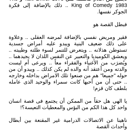
King of Comedy 1983 .. ذلك بالإضافة إلى فكرة
الجوكر نفسها.
فبطل القصة هو
فقير ومريض نفسي بالإضافة لمرضه العقلى .. وعلاوة
على ذلك ضعيف البنية ويبدو عليه أمراض جسدية
تستوطن هذلانه .. ويتعرض للتنمر لسوء طلته وطيبته ..
ويعشق الكوميديا والتعبير عن النفس اللذان لا يجيدهما ..
ويُضرَب من الأغنياء والفقراء معاً .. ويرعى أم ليست
والدته ومن أعتقد أنه والده لم يكن كذلك .. ويبدو أن من
حوله "جميعا" هم من صنعوا تلك الامراض بداخله وخارجه
.. حتى أن من أحبها كانت سمراء والوحيد الذى عامله
بلطف كان قزم!
يا الهى هل حقاً من الممكن أن يجتمع فى قصة انسان
واحد كل هذا الكم من البؤس والمعطيات التعيسة؟!
ناهينا عن الاتصالات الدرامية غير المقنعة بين أبطال
وأحداث القصة