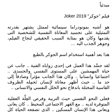
مبدئياً
فيلم "جوكر" Joker 2019
هو أشبه بمونودراما سينمائية لممثل يشتهر بقدرته
التمثيلية على تجسيد المعاناة النفسية للشخصية التى
يقدمها وكان هو بمثابة السبب الحقيقي لنجاح الفيلم،
وجوهر الجذب اليه …
هذا بعد أهمية استخدام اسم الجوكر بالطبع
لقد جسَّد هذا العمل فى إحدى زواياه الفنية .. جانب عن
حياة المهمشين على المستوى النفسي والجسدى ..
اجتماعيا وانسانيا .. وكان هذا الجانب مؤثراً وصادقاً إلى
حد ما .. حيث أظهر معاناة لإنسان تَحمِله الظروف
القاسية المختلة باندفاع نحو الخلل النفسي والانسانى ..
فعلى النحو النفسي حيث التربية وفرص العِلَّة العقلية
المتوفرة لديه .. مع القهر الاجتماعى المحيط .. كان يعانى
ويعانى هذا الإنسان المسكين .. الذى تصفعه الحياة كل