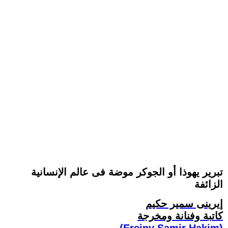
تبرير يهوذا أو الجوكر موضة فى عالم الإنسانية
الزائفة
إيرينى سمير حكيم
كاتبة وفنانة ومخرجة
(Ereiny Samir Hakim)