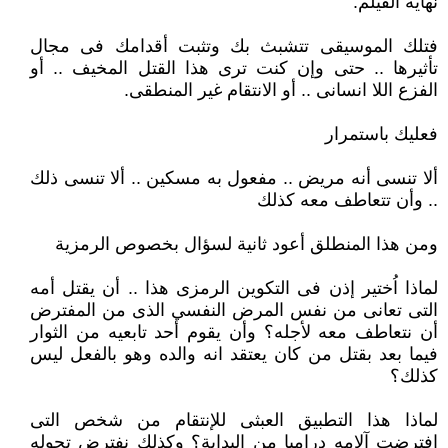
نهاية الفيلم.
فتلك الموسيقى تتشبث بك وتثبت أقدامك فى مجال
تأثيرها .. حتى وإن كنت ترى هذا القتل المخيف .. أو
الفزع اللا انسانى .. أو الانتقام غير المنطقى.
فعليك باستمرار
ألا تنسى أنه مريض .. مفعول به مسكين .. ألا تنسى ذلك
.. وأن تتعاطف معه كذلك
ومن هذا المنطلق أعود ثانية لسؤال بخصوص الرمزية
لماذا اُختير إذن فى التكوين الرمزى هذا .. أن يقتل أمه
التى تعانى من نفس المرض النفسي الذى من المفترض
أن نتعاطف معه لأجله؟ وأن يقوم أحد تابعيه من الثوار
فيما بعد بقتل من كان يعتقد انه والده وهو بالفعل ليس
كذلك؟
لماذا هذا التطبيق العبثى للإنتقام من شخص التى
افترضت آلامه دراميا من البداية؟ وكذلك نفترض تحوله