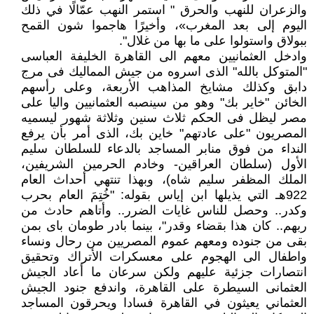
والزعران للنهب والحرق " استمر النهب عمّالًا في ذلك
اليوم إلى بعد المغرب»، وأخيرًا هاجموا شون القمح
ببولاق واستولوا على ما بها من غلال".
وادخل العثمانيين معهم الى القاهرة الخليفة العباسى
"المتوكل بالله" الذى اسروه من جيش المماليك فى مرج
دابق وكذلك مشايخ المذاهب الأربعة، وعلى رأسهم
الخائن "خاير بك" وهو من سينصبه العثمانيين واليا على
مصر ليظل فى الحكم ثلاث سنين وثلاثة شهور ليسميه
المصريون "على عادتهم" خاين بك، الذى أمر بأن يرفع
النداء من فوق منابر المساجد بالدعاء للسلطان سليم
الأول (سلطان العراقين- وخادم الحرمين الشريفين،
الملك المظفر سليم شاه)، وبهذا تنتهي أحداث العام
922هـ التي يذيلها ابن إياس بقوله: "خُتِمَ العام بحرب
وكدر.. وحصل للناس غايات الضرر.. وأتاهم حادث من
ربهم.. كان هذا بقضاء وقدر"، بينما بادر طومان باى بمن
بقى من جنوده ومعهم عموم المصريين من رحال ونساء
واطفال الى الهجوم على معسكرات الأتراك وتحقيق
انتصارات جزئية عليهم ولكن سرعان ما أعاد الجيش
العثمانى السيطرة على القاهرة، واندفع جنود الجيش
العثماني يعيثون في القاهرة فسادا ويحرقون المساجد