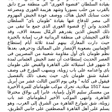
بقيادة السلطان "قنصوة الغورى" الى منطقة مرج دابق
بالقرب من حلب بسوريا وشهد هزيمة الغورى ومصرعه
تحت سنابك الخيل هناك، ووصف عودة الجيش المهزوم
الى مصر للدفاع عنها بقيادة "طومان باى" السلطان
الجديد وابن أخ قنصوة الغورى الذى جمع ما تبقى من
ذلك الجيش الذين يقدرهم الرمّال بسبعة الاف، وقد
تلاقى الجيشان فى منطقة الريدانية قرب إمبابة بالجيزة
حيث دارت المعارك بينهم لمدة ثلاثة أيام إستطاع
العثمانيين بصعوبة الإنتصار على المماليك ودحرهم، بعدها
نظّم طومان باى أول مقاومة شعبية من المصريين فى
العصر الحديث إستطاعت أن تصد الجيش العثمانى لمدة
3 شهور قبل استيلائه على القاهرة والقبض على طومان
باى واعدامه على باب زويلة، ويسهب المؤرخ فى وصف
عملية شنق طومان باى، حيث يصف ذلك بالتفصيل
فيقول فى كتابه " وفي يوم الاثنين الثالث عشر من أبريل
سنة 1517 ميلادية، تحرك موكب طومانباى للمرة الأخيرة
من معسكر سليم الأول بإمبابة، عابرا إلى بولاق مخترقا
القاهرة، وانتهى الموكب الأخير لـطومانباى عند باب
زويلة، شق شوارع القاهرة من الشرق إلى الغرب، وهو
يسلم على أهل القاهرة المصطفين على جانبي الطريق،