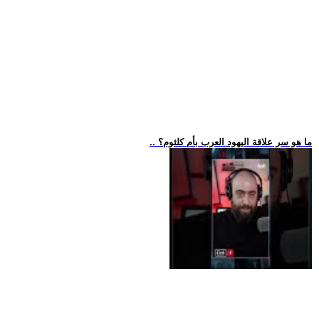
.. ما هو سر علاقة اليهود العرب بأم كلثوم؟