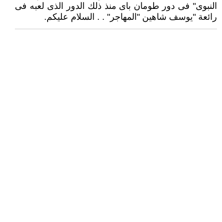
النبوى" فى دور طومان باى منذ ذلك الدور الذى لعبه فى
رائعة "يوسف شاهين "المهاجر" . . السلام عليكم.