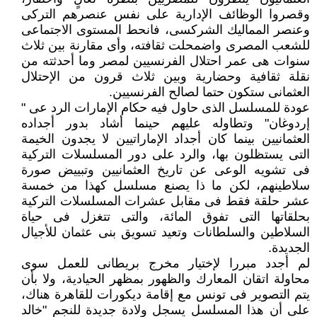
وقصروا الوظائف الإدارية على نفس عنصرهم التركى
وعنصر المماليك الشركسى، فانحط المستوى الاجتماعى
للشعب المصرى واضمحلت ثقافته، وأى مقارنة بين ثلاث
سنوات هى عمر احتلال الفرنسيين لمصر وما أحدثته من
نقلة ثقافية وحضارية وبين ثلاث قرون من الإحتلال
العثمانى ستكون حتما لصالح الفرنسيين.
عودة للمسلسل الذى حاول فيه حكام الإمارات الرد عى "
إردوغان" وتطاوله عليهم حينما أشاد بدور أجداده
العثمانيين بينما كان أجداد الإماراتيين لا يجدون الخيمة
التى يستظلون بها، والرد على دور المسلسلات التركية
فى تشويه الوعى عن تاريخ العثمانيين وتبييض صورة
سلاطينهم، لكن ما ذا يصنع مسلسل كهذا من خمسة
عشر حلقة فقط فى مقابل عشرات المسلسلات التركية
بحلقاتها التى تفوق المائة، والتى تتغزل فى حياة
السلاطين والسلطانات وتعيد تسويق بنى عثمان للأجيال
الجديدة.
لم أجدد مبررا لإختيار مخرج بريطانى للعمل سوى
محاولة اتقان المعارك والظهور بمظهر الحيادية، ولا بأن
يتم التصوير فى تونس مع إقامة ديكورات للقاهرة هناك،
على أن هذا المسلسل يسجل ولادة جديدة للنجم "خالد