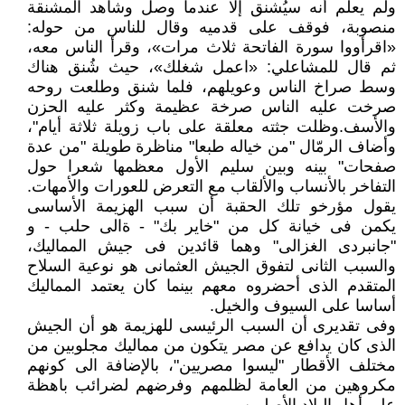
ولم يعلم أنه سيُشنق إلا عندما وصل وشاهد المشنقة
منصوبة، فوقف على قدميه وقال للناس من حوله:
«اقرأووا سورة الفاتحة ثلاث مرات»، وقرأ الناس معه،
ثم قال للمشاعلي: «اعمل شغلك»، حيث شُنق هناك
وسط صراخ الناس وعويلهم، فلما شنق وطلعت روحه
صرخت عليه الناس صرخة عظيمة وكثر عليه الحزن
والأسف.وظلت جثته معلقة على باب زويلة ثلاثة أيام"،
وأضاف الرمّال "من خياله طبعا" مناظرة طويلة "من عدة
صفحات" بينه وبين سليم الأول معظمها شعرا حول
التفاخر بالأنساب والألقاب مع التعرض للعورات والأمهات.
يقول مؤرخو تلك الحقبة أن سبب الهزيمة الأساسى
يكمن فى خيانة كل من "خاير بك" - ةالى حلب - و
"جانبردى الغزالى" وهما قائدين فى جيش المماليك،
والسبب الثانى لتفوق الجيش العثمانى هو نوعية السلاح
المتقدم الذى أحضروه معهم بينما كان يعتمد المماليك
أساسا على السيوف والخيل.
وفى تقديرى أن السبب الرئيسى للهزيمة هو أن الجيش
الذى كان يدافع عن مصر يتكون من مماليك مجلوبين من
مختلف الأقطار "ليسوا مصريين"، بالإضافة الى كونهم
مكروهين من العامة لظلمهم وفرضهم لضرائب باهظة