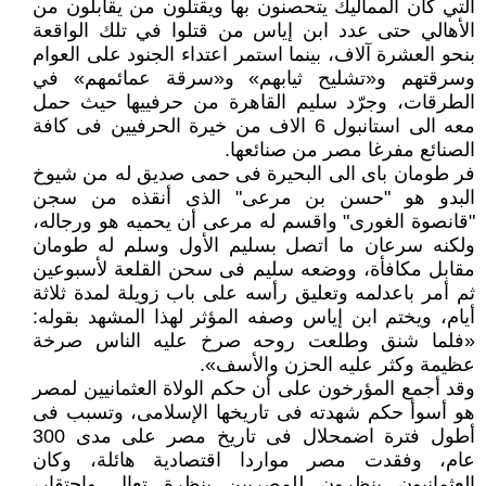
التي كان المماليك يتحصنون بها ويقتلون من يقابلون من
الأهالي حتى عدد ابن إياس من قتلوا في تلك الواقعة
بنحو العشرة آلاف، بينما استمر اعتداء الجنود على العوام
وسرقتهم و«تشليح ثيابهم» و«سرقة عمائمهم» في
الطرقات، وجرّد سليم القاهرة من حرفييها حيث حمل
معه الى استانبول 6 الاف من خيرة الحرفيين فى كافة
الصنائع مفرغا مصر من صنائعها.
فر طومان باى الى البحيرة فى حمى صديق له من شيوخ
البدو هو "حسن بن مرعى" الذى أنقذه من سجن
"قانصوة الغورى" واقسم له مرعى أن يحميه هو ورجاله،
ولكنه سرعان ما اتصل بسليم الأول وسلم له طومان
مقابل مكافأة، ووضعه سليم فى سحن القلعة لأسبوعين
ثم أمر باعدلمه وتعليق رأسه على باب زويلة لمدة ثلاثة
أيام، ويختم ابن إياس وصفه المؤثر لهذا المشهد بقوله:
«فلما شنق وطلعت روحه صرخ عليه الناس صرخة
عظيمة وكثر عليه الحزن والأسف».
وقد أجمع المؤرخون على أن حكم الولاة العثمانيين لمصر
هو أسوأ حكم شهدته فى تاريخها الإسلامى، وتسبب فى
أطول فترة اضمحلال فى تاريخ مصر على مدى 300
عام، وفقدت مصر مواردا اقتصادية هائلة، وكان
العثمانيون ينظرون للمصريين بنظرة تعالٍ واحتقار،