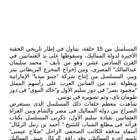
المسلسل من 15 حلقة، يتناول في إطار تاريخي الحقبة
الأخيرة لدولة المماليك، وسقوطها على يد العثمانيين في
القرن السادس عشر، وهو من تأيف " محمد سليمان
عبدالمالك" المصرى، ومن إخراج المخرج البريطاني بيتر
ويبر، المسلسل من إنتاج شركة "جينو ميديا" الإماراتية
وبطولة عدد من الفنانين العرب على رأسهم الممثل
"محمود نصر" فى دور سليم الأول و"خالد النبوى" فى دور
طومان باى، وتم تصويره فى تونس.
شاهدت معظم حلقات ذلك المسلسل الذى يستعرض
الصراع بين دولة المماليك فى مصر والشام وبين الغزاة
العثمانيين بقيادة سليم الأول، ذكرنى المسلسل بكتاب
قرأته فى مطلع الشباب للشيخ " أحمد بن زنبل الرمّال"
أسماه مدققه الكاتب الصحفى الراحل "صلاح عيسى"
باسم آخرة المماليك، وقد رافق الرمّال جيش المماليك