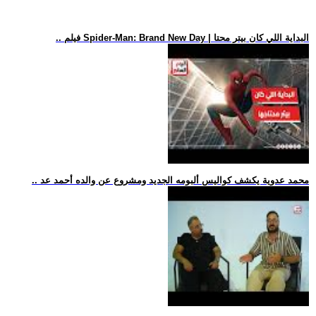
.. فيلم Spider-Man: Brand New Day | البداية اللي كان بيتر محتا
.. محمد عدوية يكشف كواليس ألبومه الجديد ومشروع عن والده أحمد عد