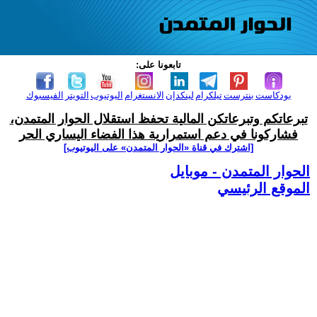
تابعونا على:
بودكاست
بنترست
تيلكرام
لينكدإن
الانستغرام
اليوتيوب
التويتر
الفيسبوك
تبرعاتكم وتبرعاتكن المالية تحفظ استقلال الحوار المتمدن،
فشاركونا في دعم استمرارية هذا الفضاء اليساري الحر
[اشترك في قناة ‫«الحوار المتمدن» على اليوتيوب]
الحوار المتمدن - موبايل
الموقع الرئيسي