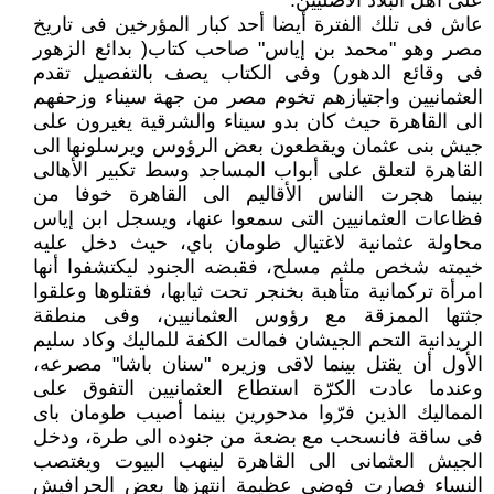
على أهل البلاد الأصليين.
عاش فى تلك الفترة أيضا أحد كبار المؤرخين فى تاريخ
مصر وهو "محمد بن إياس" صاحب كتاب( بدائع الزهور
فى وقائع الدهور) وفى الكتاب يصف بالتفصيل تقدم
العثمانيين واجتيازهم تخوم مصر من جهة سيناء وزحفهم
الى القاهرة حيث كان بدو سيناء والشرقية يغيرون على
جيش بنى عثمان ويقطعون بعض الرؤوس ويرسلونها الى
القاهرة لتعلق على أبواب المساجد وسط تكبير الأهالى
بينما هجرت الناس الأقاليم الى القاهرة خوفا من
فظاعات العثمانيين التى سمعوا عنها، ويسجل ابن إياس
محاولة عثمانية لاغتيال طومان باي، حيث دخل عليه
خيمته شخص ملثم مسلح، فقبضه الجنود ليكتشفوا أنها
امرأة تركمانية متأهبة بخنجر تحت ثيابها، فقتلوها وعلقوا
جثتها الممزقة مع رؤوس العثمانيين، وفى منطقة
الريدانية التحم الجيشان فمالت الكفة للماليك وكاد سليم
الأول أن يقتل بينما لاقى وزيره "سنان باشا" مصرعه،
وعندما عادت الكرّة استطاع العثمانيين التفوق على
المماليك الذين فرّوا مدحورين بينما أصيب طومان باى
فى ساقة فانسحب مع بضعة من جنوده الى طرة، ودخل
الجيش العثمانى الى القاهرة لينهب البيوت ويغتصب
النساء فصارت فوضى عظيمة انتهزها بعض الحرافيش