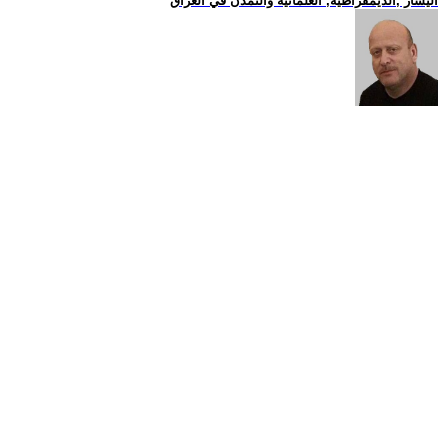
اليسار ,الديمقراطية, العلمانية والتمدن في العراق