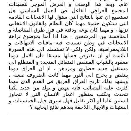
عام. وبعد هذا الوصف و العرض الموجز لتعقيدات
المجتمع العراقي الفاعل في العمل السياسي هل
تستطيع ان تتنبأ بالنتائج التي ستؤل لها الانتخابات القادمة
التي ستكون حتمية مهما كان النظام والقانون الانتخابي
نزيها ، و مهما كان نوعه ودقته في فرز طرق المفاضلة و
المنافسة بين المرشحين ، هذا اذا آمنا بموضوع نزاهة
الانتخابات في وطن تسيدت فيه مافيات الانتهاكات و
اللاديمقراطية. ولكن ولكي لا نستسلم الى هذه الصورة
البائسة او ان نفترض فشلها مسبقا فأن الامل دوما
معقود بالشباب المنتفض المتفائل المتجدد و المتطلع الى
مستقبل جديد حضاري ومزدهر ، اذ ان العراق دوما
ينتفض و يخرج الى النور مهما كانت الضروف صعبة ،
ويشهد بذلك تاريخ العراق العريق في القدم الذي مهما
كثرت عليه المصائب فانه ينهض و يولد من جديد لكننا
نتحدث ونكتب بمنظور اعمار الانسان التي لا تتجاوز
الستين عاما او اكثر بقليل فهل سيرى جيل الخمسينات و
الستينات والاجيال اللاحقة بعدهم نتائج ايجابية ؟