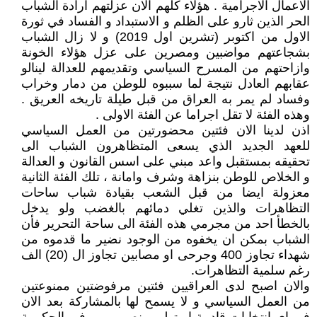
الاعمال الاجرامية . هؤلاء كلهم الان عزلتهم ارادة الشباب
الحر الذين ثارو على الظلم و الاستبداد و الفساد في ثورة
الاول من اكتوبر (تشرين اول 2019) و لا زال الشباب
بشجاعتهم مواضبين ومصرين على عزل هؤلاء الخونة
وازاحتهم من المسرح السياسي وتقديمهم للعدالة لينالو
عقابهم العادل نتيجة لما سببوه للوطن من دمار وخراب
وفساد لم يمر به العراق من قبل طيلة تاريخه العريق .
وهذه الفئة لا تقل اجراما عن الفئة الاولى .
اذن لدينا الان فئتين محضورتين من العمل السياسي
للعهد الجديد الذي يسعى المتظاهرون الشباب الى
تحقيقه بمستقبل واعد مبني على اسس القانون و العدالة
و الخلاص للوطن بنزاهة وشرف وامانة ، تلك الفئة الثانية
معزولة ايضا من قبل الشعب بقيادة شباب ساحات
التظاهرات والذين تغلي دمائهم بالغضب ولو يدخل
بالخطأ احد من مجرمي هذه الفئة الى ساحة التحرير فأن
الشباب بمكن ان يخفوه من الوجود نضير ما قدموه من
شهداء تجاوز 400 وجرحى او مصابين تجاوز ال (20) الف
رغم سلمية التظاهرات.
والان اصبح لدى العراقيين فئتين مرفوضتين ممنوعتين
من العمل السياسي و لا يسمح لها بالمشاركة بعد الان