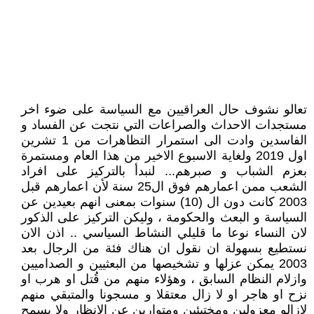
تعالو نشوف حال العراقيين مع السياسة على ضوء اخر
مستجدات الاحداث والصراعات التي نتجت عن الفساد و
الفاسدين وادت الى استمرار التظاهرات من 1 تشرين
اول 2019 ولغاية الاسبوع الاخير من هذا العام ومستمرة
بعزم الشباب و صبرهم... لنبدأ بالتركيز على افراد
الشعب ممن اعمارهم فوق ال25 سنة لأن اعمارهم قبل
2003 كانت دون ال (10) سنوات بمعنى انهم بعيدين عن
السياسة و البعث والحكومة ، وليكن التركيز على الذكور
لان النساء نوعا ما قليلي النشاط السياسي .. اذن الان
نستطيع بسهولة ان نقول ان هناك فئة من الرجال بعد
2003 يمكن عزلها و تشخيصها من البعثيين و الصداميين
وازلام النظام السابق ، وهؤلاء منهم من قُتل او هرب او
نزح او هاجر او لا زال معتقلا و مسجونا والمتبقي منهم
لازالو معزولين ومختبئين ومتوارين عن الانظار ولا يسمح