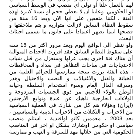
لهم بالعمل علنا او تولي اي منصب في الوسط السياسي
او الحكومي. وعلينا ان لا نعطي حجم او نسبة كبيرة لهذه
الفئة ، لكننا متفقين على انها الان وبعد 16 سنة من
سقوط النظام السابق لازالت متوارية و يتم ملاحقتها و
فضحها اينما تظهر اعتمادا على قانون ما يسمى اجتثاث
البعث.
ولو ننظر الى الواقع اليوم وبعد مرور اكثر من 16 سنة
على سقوط النظام السابق فقد افرزت الاحداث المتوالية
أن هناك فئة اخرى يجب عزلها وستعزل من قبل شباب
الاحتجاجات في ساحات التظاهر في بغداد و المحافظات
، هذه الفئة برزت نتيجة ممارستها للجرائم العلنية من
الخيانة والقتل والاغتيالات و النصب والاحتيال وهدر
وسرقة المال العام وسوء استخدام السلطة وخيانة
الوطن بالولاء للأجنبي من ذوي الجنسيات المزدوجة و
الولاءات الخارجية ناهيك عن عبدة وتوابع الارجنتين
(ايران) وهؤلاء هم كل من شارك في العملية السياسية
من الاحزاب و التكتلات من الاحزاب الدينية والسياسيين ،
بعد 2003 ، معممين كانو اوافندية ، استلم منصب
سياسي او حكومي اوشارك بشكل او اخر في المناصب
الحكومية التي من خلالها مهد للسرقة و النهب و ممارسة