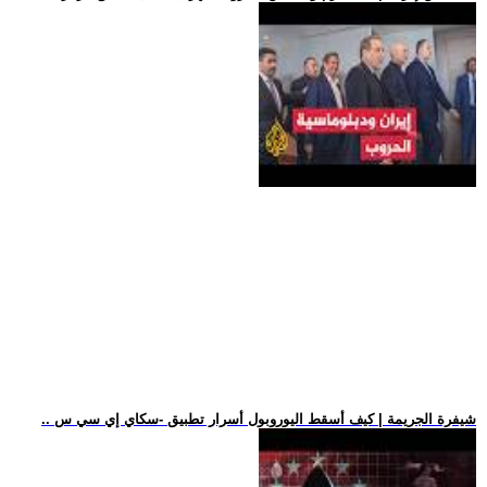
.. شيفرة الجريمة | كيف أسقط اليوروبول أسرار تطبيق -سكاي إي سي س