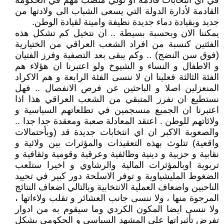
في اي انتخابات قادمة او تولي منصب مهم في الحكومة
القادمة لأدارة الدولة التي يسعى الشباب الى ولادتها من
جديد وبقيادة دماء جديدة نظيفة وامينة لقيادة الوطن.
يمكننا الان وبحسبة بسيطة .. ان نتخيل كم تشكل هذه
الفئتين كنسبة من افراد الشعب العراقي من الختيارية
(فوق سن النضج) .. وكم يبقى بعد التصفية وفرز الفتيان
و الاطفال و النساء و الشيوخ ولو اعتبرنا ان هؤلاء هم
الفئة الثالثة فعلينا ان لا ننسى الفئة الرابعة و هم الاكراد
المنعزلين اصلا و الباحثين عن فرص الانفصال .. فهل
نستطيع ان نفرز المتبقي من الشعب العراقي هذا اذا
اعتبرنا ان الجميع منسجمين في تطلعاتهم السياسية و
ولائاتهم للوطن . اعتقد المعادلة صعبة ومعقدة جدا جدا ..
والصعوبة الاكبر ان اي انتخابات جديدة قد (وبأحتمالات
واقعية) تتلوث بهذه التعقيدات والمؤثرات بين ولائية و
نقابية و حزبية و دينية وطائفية وعرقية وقومية وثقافية و
تربوية اوبالمؤثرات المالية والرشاوي و اخيرا ستلعب
الضغوط المليشياوية و توفر الاسلحة دور كبير في تحييد
الناحبين واضعاف العملية الانتخابية وبالتالي اضعاف النتائج
المرجوة منها ، ولا ننسى جانب العشائر و تقلب ولاءاتها ،
ولا ننسى ايضا المكون الكردي وما سيقوم به من ادوار
تفرض تأثيراتها على المشهد السياسي و الحكومي بشكل