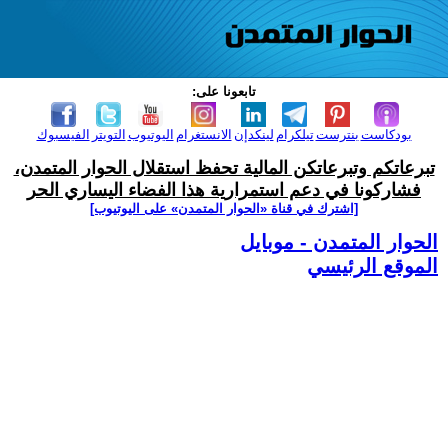
تابعونا على:
بودكاست
بنترست
تيلكرام
لينكدإن
الانستغرام
اليوتيوب
التويتر
الفيسبوك
تبرعاتكم وتبرعاتكن المالية تحفظ استقلال الحوار المتمدن،
فشاركونا في دعم استمرارية هذا الفضاء اليساري الحر
[اشترك في قناة ‫«الحوار المتمدن» على اليوتيوب]
الحوار المتمدن - موبايل
الموقع الرئيسي