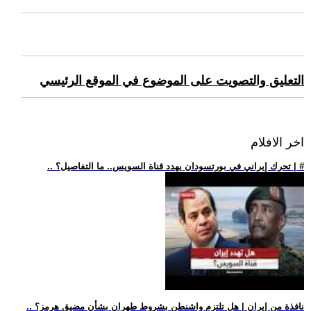
التعليق والتصويت على الموضوع في الموقع الرئيسي
اخر الافلام
.. تحرك إيراني في بورتسودان يهدد قناة السويس.. ما التفاصيل؟ | #
.. نافذة من إيران | هل تلتزم واشنطن بشروط طهران بشأن مضيق هرمز؟