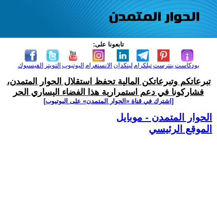
تابعونا على:
بودكاست
بنترست
تيلكرام
لينكدإن
الانستغرام
اليوتيوب
التويتر
الفيسبوك
تبرعاتكم وتبرعاتكن المالية تحفظ استقلال الحوار المتمدن،
فشاركونا في دعم استمرارية هذا الفضاء اليساري الحر
[اشترك في قناة ‫«الحوار المتمدن» على اليوتيوب]
الحوار المتمدن - موبايل
الموقع الرئيسي