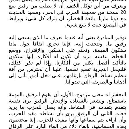
ويعرف من أين تؤكل الكتف. أن لا يطلب من رفيق يبيع
20 نسخة من صحيفة الحزب في الحي، وسعيد بالحديث
مع دونا ماريا، بائعة الخضار، أن يترك كل شيء ويرابط
في المصنع حيث لا يبيع شيء.
توفير المبادرة يعني أنه عندما نعرف ما الذي يسعى إليه
رفيق ما، ونتحدث إليه، فإننا نجري اتفاقا حول ماذا
ستكون المهمة، ونحثّه على التفكير، والإقتراح، ووضع
الخطط بنفسه. نريد أن تكون له أفكاره. إنها ستكون
بالتأكيد أفضل بكثير من أفكارنا. وإذا لم تكن كذلك،
فلنجعل التجربة تصنع نفسها. علينا أن نحترس من آفة
تنظيم نشاط الرفاق بإرغامهم على فعل أمور تأتي إلى
أذهاننا وبالطريقة التي تبدو لنا.
التحفيز له معنى مزدوج. الأول، أن يقوم الرفيق بالمهمة
باستمتاع، ويشعر بالسعادة والإنجاز. الرفيق يرى نفسه
يتقدم بتقدمه في النشاط. وأنه يفعل للحزب ما يريد
فعله. الثاني أن الرفيق يرى بأن نشاطه مفيد للحزب،
وأن آراءه يتم سماعها وأنها مفيدة للحزب. إننا مختصون
بعدم الحساسية، بإلقاء دلاء من الماء البارد على الرفاق