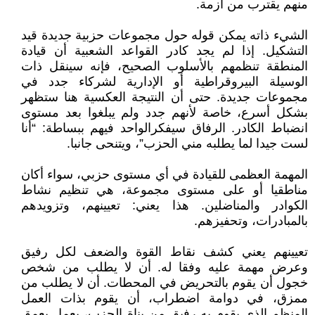
منهم يقترب من أزمة.
الشيء ذاته يمكن قوله حول مجموعات حزبية جديدة قيد
التشكيل. إذا لم يجد كادر القواعد الشعبية أن قيادة
المنطقة تنظمهم بالأسلوب الصحيح، فإنه سينقل ذات
الوسيلة البيروقراطية أو الإدارية لشركاء جدد في
مجموعات جديدة. حتى أن النتيجة العكسية هنا ستظهر
بشكل أسرع، خاصة لأنهم جدد ولم يبلغوا بعد مستوى
انضباط الكادر. الرفاق سيفكرالواحد فيهم ببساطة: “أنا
لست جيدا لما يطلبه مني الحزب”، ويتنحى جانبا.
المهمة العظمى للقيادة في أي مستوى حزبي، سواء أكان
مناطقيا أو على مستوى مجموعة، هي تنظيم نشاط
الكوادر والمناضلين. هذا يعني: تعيينهم، وتزويدهم
بالمبادرات، وتحفيزهم.
تعيينهم يعني كشف نقاط القوة والضعف لكل رفيق
وعرض مهمة عليه وفقا له. أن لا يطلب من شخص
خجول أن يقوم بالتحريض في المحطات. أن لا يطلب من
ممزق، في دوامة اضطراب، أن يقوم بذات العمل
المنظم الذي يقوم به رفيق من بناة الحزب، يعمل بعمق