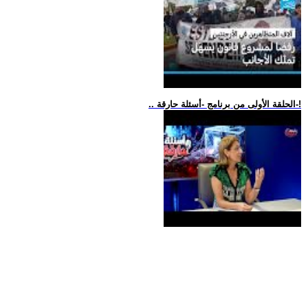
.. الحلقة الأولى من برنامج -أسئلة حارقة-!