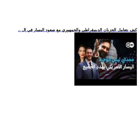
.. كيف يتعامل الحزبان الديمقراطي والجمهوري مع صعود اليسار في ال