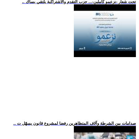
.. تحت شعار -نزعمو كاملين-... حزب التقدم والاشتراكية يلتقي بساك
.. صدامات بين الشرطة وآلاف المتظاهرين رفضا لمشروع قانون يسهّل ت