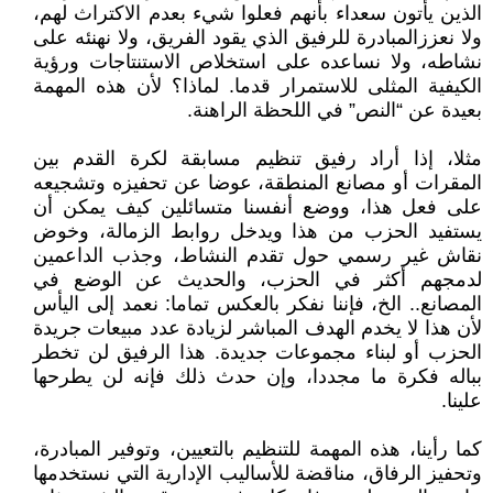
الذين يأتون سعداء بأنهم فعلوا شيء بعدم الاكتراث لهم،
ولا نعززالمبادرة للرفيق الذي يقود الفريق، ولا نهنئه على
نشاطه، ولا نساعده على استخلاص الاستنتاجات ورؤية
الكيفية المثلى للاستمرار قدما. لماذا؟ لأن هذه المهمة
بعيدة عن “النص” في اللحظة الراهنة.
مثلا، إذا أراد رفيق تنظيم مسابقة لكرة القدم بين
المقرات أو مصانع المنطقة، عوضا عن تحفيزه وتشجيعه
على فعل هذا، ووضع أنفسنا متسائلين كيف يمكن أن
يستفيد الحزب من هذا ويدخل روابط الزمالة، وخوض
نقاش غير رسمي حول تقدم النشاط، وجذب الداعمين
لدمجهم أكثر في الحزب، والحديث عن الوضع في
المصانع.. الخ، فإننا نفكر بالعكس تماما: نعمد إلى اليأس
لأن هذا لا يخدم الهدف المباشر لزيادة عدد مبيعات جريدة
الحزب أو لبناء مجموعات جديدة. هذا الرفيق لن تخطر
بباله فكرة ما مجددا، وإن حدث ذلك فإنه لن يطرحها
علينا.
كما رأينا، هذه المهمة للتنظيم بالتعيين، وتوفير المبادرة،
وتحفيز الرفاق، مناقضة للأساليب الإدارية التي نستخدمها