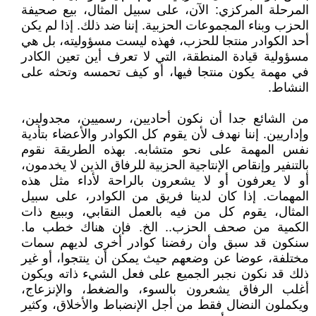
المرحلة المركزي: الآن، على سبيل المثال، بيع صحيفة
الحزب وبناء المجموعات الحزبية. إننا ضد ذلك. إذا لم يكن
أحد الكوادر منتجا للحزب، فهذه ليست مسؤوليته، بل هي
مسؤولية قيادة المنطقة، التي لا تعرف أين تعين الكادر
في مهمة يكون منتجا فيها، أو كيف تحمسه وتحثه على
النشاط.
من الشائع جدا أن نكون أحاديين، رسميين، مجدولين،
وإداريين. إننا نهدف لأن يقوم كل الكوادر والأعضاء بتأدية
نفس المهمة على نحو متشابه. بهذه الطريقة نقوم
بالتنفير وإنقاص الإنتاجية الحزبية للرفاق الذين لا يخدمون،
أو لا يعرفون أو لا يشعرون بالراحة لأداء مثل هذه
المهمات. إذا كان لدينا فريق من الكوادر، على سبيل
المثال، يقوم كل من فيه بالعمل النقابي، وببيع ذات
الكمية من صحف الحزب.. الخ. فإن هناك خطب ما.
سنكون قد سبق وأن رفضنا كوادر أخرى لديهم سمات
مختلفة، عوضا عن وضعهم حيث يمكن أن ينتجوا، أو غير
ذلك قد نكون نجبر الجميع على فعل الشيء ذاته ويكون
أغلب الرفاق يشعرون بالسوء، والضغط، والإنزعاج،
ويكملون النضال فقط من أجل الإنضباط والأخلاق، وكثير