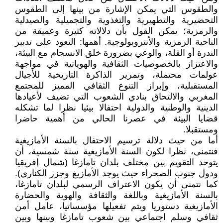
والطقوس التي يمكن الإشارة من بينها إلى الطقوس
التحضيرية والتطهيرية والتغذوية والتجميلية والصيدلية
والرمزية؛ يمكن القول بأن دلالاته كثيرة وعميقة من
الناحية الرمزية والأنتروبولوجية. أهمها: التعود على تدبير
الندرة أو القلة، والوعي بضرورة خلق الانسجام مع البيئة،
والاعتزاز بالخصوصيات الثقافية والهوياتية في مواجهة
عولمات محتملة، وتمرير الذاكرة التاريخية للأجيال
المستقبلية، وإبراز التنوع الثقافي المميز للمجتمع
المغربي والالتحاق بنادي الشعوب التي تضيف لأعيادها
الدينية والوطنية والدولية احتفالا بيئيا نظرا لما تشكله
قضايا البيئة في عصرنا الحالي من أهمية حاضرا
ومستقبلا.
أما من حيث دلالة ترسيم الاحتفال بالسنة الأمازيغية
فنتمنى، نظرا لكون السنة الأمازيغية سنة شمسية، أن
يتوحد التقويم بين مختلف بلدان تامازغا (شمال إفريقيا
ودول جنوب الصحراء حيث يوجد الأمازيغ وجزر الكناري).
كما نتمنى أن يكون الاعتراف الرسمي لبلدان تامازغا،
بالسنة الأمازيغية وباللغة والثقافة والهوية والحضارة
الأمازيغية دستوريا ويتم تفعيلها مؤسساتيا، عامل أمن
ثقافي وسلم اجتماعي بين شعوب تامازغا وبينها وبين