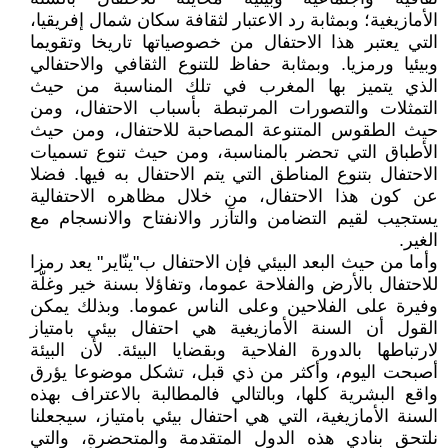
الأمازيغية؛ وبمثابة رد الاعتبار لثقافة سكان شمال إفريقيا،
التي يعتبر هذا الاحتفال من خصوصياتها تاريخا وتقويما
وبيئيا ورمزيا. وبمثابة حفاظ للتنوع الثقافي والاحتفالي
الذي يتميز بها المغرب في تلك المناسبة من حيث
التمثلات والتصورات المرتبطة بأسباب الاحتفال، ومن
حيث الطقوس المتنوعة المصاحبة للاحتفال، ومن حيث
الأطباق التي تحضر بالمناسبة، ومن حيث تنوع تسميات
الاحتفال بتنوع المناطق التي يتم الاحتفال به فيها. فضلا
عن كون هذا الاحتفال، من خلال مظاهره الاحتفالية
يستجيب لقيم التضامن والتآزر والانفتاح والانسجام مع
الغير.
وأما من حيث البعد البيئي فإن الاحتفال ب"ينّاير" يعد رمزا
للاحتفال بالأرض والفلاحة عموما، وتفاؤلا بسنة خير وغلّة
وفيرة على الفلاحين وعلى الناس عموما. وبذلك يمكن
القول أن السنة الأمازيغية هي احتفال بيئي بامتياز
لارتباطها بالدورة الفلاحية وبقضايا البيئة. لأن البيئة
أصبحت اليوم، وأكثر من ذي قبل، تشكل موضوعا يؤرق
واقع البشرية كلها، وبالتالي فالمطالبة بالاعتراف بهذه
السنة الأمازيغية، التي هي احتفال بيئي بامتياز، سيجعلنا
نلتحق بنادي هذه الدول المتقدمة والمتحضرة، والتي