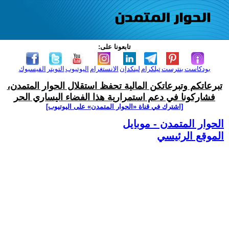
تابعونا على:
بودكاست
بنترست
تيلكرام
لينكدإن
الانستغرام
اليوتيوب
التويتر
الفيسبوك
تبرعاتكم وتبرعاتكن المالية تحفظ استقلال الحوار المتمدن،
فشاركونا في دعم استمرارية هذا الفضاء اليساري الحر
[اشترك في قناة ‫«الحوار المتمدن» على اليوتيوب]
الحوار المتمدن - موبايل
الموقع الرئيسي