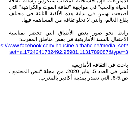
الأمازيغية؛ فإن الاستجابة للمطلب ستكرس رسالة "ثقافة
الحياة والحب" في مواجهة "ثقافة الموت والكراهية" التي
أصبحت تهيمن في بداية هذه الألفية الثالثة في مختلف
بقاع العالم، والتي لا تخلو ثقافة من المساهمة فيها.
رابط نحو صور بعض الأطباق التي تحضر بمناسبة
الاحتفال بالسنة الأمازيغية في بعض مناطق المغرب:
ps://www.facebook.com/lhoucine.aitbahcine/media_set?
set=a.1724241782492.95981.1131789087&type=3
باحث في الثقافة الأمازيغية
نُشر في العدد 5، يناير 2020، من مجلة "نبض المجتمع"،
ص.5-6، التي تصدر بمدينة أكادير بالمغرب.