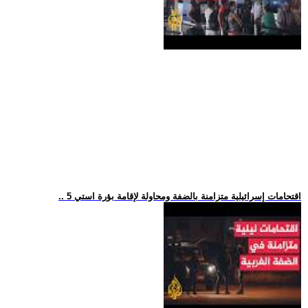
.. 5 اقتحامات إسرائيلية متزامنة بالضفة ومحاولة لإقامة بؤرة استي