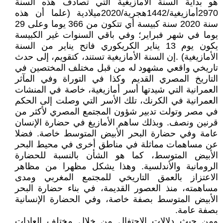
هو بداية السنة الأمازيغية التي تصادف هذه السنة
2970أمازيغية/1442هجرية/2020ميلادية (علما أن هذه
سنة 2020 سنة كبيسة أي تتكون من 366 يوما وعلى 29
يوما في شهر فبراير؛ وفي باقي السنوات غير الكبيسة
يكون يوم 13 يناير الكريكوري فاتح يناير من السنة
الأمازيغية) .إن السنة الأمازيغية تستند، كتقويم، إلى حدث
تاريخي واقعي مشهود له من قبل مختلف المختصين في
التاريخ المصري القديم وكذا في التوراة وفي المآثر
العمرانية التي شيدتها أسر أمازيغية، خاصة في المنشات
العمرانية في الكرنك، تلك الأسر التي وصلت إلى الحكم
في مصر وتولت تدبير شؤون المجتمع المصري لأكثر من
قرنين ونصف. وبذلك ساهم الأمازيغ في حضارة الإنسان
عامة وفي حضارة البحر الأبيض المتوسط خاصة. فضلا
عن مساهمات مماثلة في مناطق أخرى في محيط البحر
الأبيض المتوسط، كما هو الشأن بالنسبة للحضارة
الرومانية والأندلسية. وهذا يشكل مظهرا من مظاهر
الاعتزاز بالعمق التاريخي للمجتمع المغربي ومدى
مساهمته، منذ العصور القديمة، في بناء حضارة البحر
الأبيض المتوسط بصفة خاصة، وفي الحضارة الإنسانية
بصفة عامة.
ومن حيث دلالات الاحتفال من خلال مختلف العادات