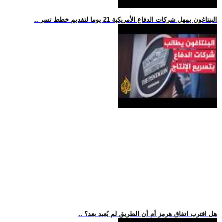
.. البنتاغون يمهل شركات الدفاع الأمريكية 21 يوما لتقديم خطط تسر
.. هل اقترب اتفاق هرمز أم أن الطريق لم يُعبد بعد؟