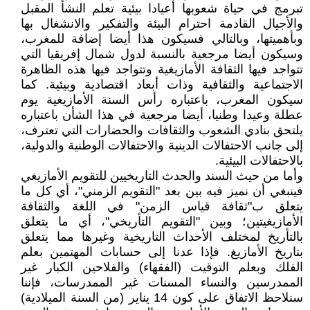
تبرمج في حياة شعوبها أعيادا بيئية تعلم النشأ المقبل
والأجيال القادمة احترام البيئة والتفكير والانشغال بها
وبأهميتها، وبالتالي فسيكون هذا أيضا إضافة للمغرب،
وسيكون أيضا مرجعية بالنسبة لدول شمال إفريقيا التي
تتواجد فيها الثقافة الأمازيغية وتتواجد فيها هذه الظاهرة
الاجتماعية والثقافية وذات أبعاد اقتصادية وبيئية. كما
سيكون المغرب، باعتباره رأس السنة الأمازيغية يوم
عطلة وعيدا وطنيا، أيضا مرجعية في هذا الشأن باعتباره
يلتحق بنادي الشعوب والثقافات والحضارات التي تعترف،
إلى جانب الاحتفالات الدينية والاحتفالات الوطنية والدولية،
بالاحتفالات البيئية.
وأما من حيث السند والحدث التاريخيين للتقويم الأمازيغي
فينبغي أن نميز فيه بين بعد "التقويم الزمني"، أي كل ما
يتعلق ب"ثقافة قياس الزمن" في اللغة والثقافة
الأمازيغيتين؛ وبين "التقويم التأريخي"، أي ما يتعلق
بالتأريخ لمختلف الأحداث التاريخية وغيرها مما يتعلق
بتاريخ الأمازيغ. فإذا عدنا إلى حسابات المهتمين بعلم
الفلك وبعلم التوقيت (الفقهاء) والفلاحين الكبار غير
الممدرسين والنساء المسنات غير الممدرسات، فإننا
سنلاحظ الاتفاق على كون 14 يناير (من السنة الميلادية)