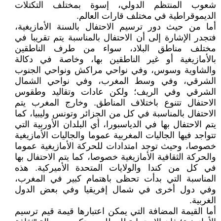
شعوب المنتظم الدولي، إسوة بمختلف التكتلات
الديموقراطية في مختلف قارات العالم.
أما من حيث دور ترسيم الاحتفال بالسنة الأمازيغية،
فتجدر الإشارة إلى أن الاحتفال بالمناسبة يتم تقريبا في
مختلف مناطق البلاد، سواء من طرف الناطقين
بالأمازيغية أو غير الناطقين بها، وخاصة في دكالة
والشاوية وسوس، وفي نواحي مراكش ونواحي الجنوب
الشرقي، وفي وسط المغرب، وفي نواحي الشمال
الشرقي وفي الريف؛ ولكن عادات وتقاليد وطقوس
الاحتفال تتنوع باختلاف المناطق. وخارج المغرب يتم
الاحتفال بالمناسبة في كل من الجزائر وتونس وليبيا، كما
يتم الاحتفال بها في الدياسبورا، أي البلدان الأوربية التي
تتواجد فيها الجاليات المغربية عموما والجاليات الأمازيغية
خصوصا، وحيث توجد امتدادات للحركة الأمازيغية عموما
والحركة الثقافية الأمازيغية خصوصا، كما يتم الاحتفال بها
في كل من كندا والولايات المتحدة الأميركية. هذه
المناسبة التي بدأت تحظى باهتمام كبير في المغرب،
وفي دول أخرى في شمال إفريقيا وفي بعض الدول
الغربية.
أما القيمة المضافة التي يمكن اعتبارها قيمة قيم ترسيم