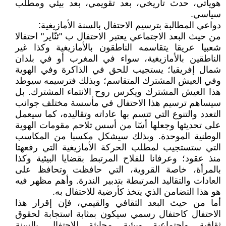
هوياتي، حدث تاريخي، بعد تقويمي، بعد بيئي ومطلب
سياسي.
دواعي المطالبة بترسيم الاحتفال بالسنة الأمازيغية:
من حيث البعد الاجتماعي يعتبر الاحتفال ب "ئنّاير" احتفالا
شعبيا عريقا يتقاسمه الناطقون بالأمازيغية وكذا غير
الناطقين بالأمازيغية، سواء في المغرب أو في بلدان
شمال إفريقيا؛ يستجيب للحق في الذاكرة وفي الهوية
وفي العيش المشترك المتقاسم؛ وبذلك فترسيمه سيوطد
هذا العيش المشترك ويكرس روح الانتماء المشترك. بل
سيساهم ترسيم هذا الاحتفال في مأسسة مختلف جوانب
التعدد والتنوع التي تتسم بها عاداته وتقاليده، كما سيعمل
على تحديثها وجعلها أسّا من أسس تلاحم مقومات الهوية
الوطنية الموحدة. وبذلك سيشكل مكسبا من المكاسب
التي ستستجيب لمطلب الحركة الأمازيغية التي رفعهتا
منذ عقود؛ وعرفانا للفلاح المرتبط بقضايا البيئية وكذا
بالمرأة، خاصة القروية، التي حافظت وتحافظ على
العادات والتقاليد المرتبطة بتدبير الندرة. وأهم مظهر فيه
هو هذا التضامن الذي يتخذ كأرضية للاحتفال به.
أما من حيث البعد الثقافي والقيمي، فإن إقرار هذا
الاحتفال كاحتفال رسمي سيكون بمثابة استجابة لحقوق
ثقافية واجتماعية وبيئية محايثة للاحتفال بالسنة