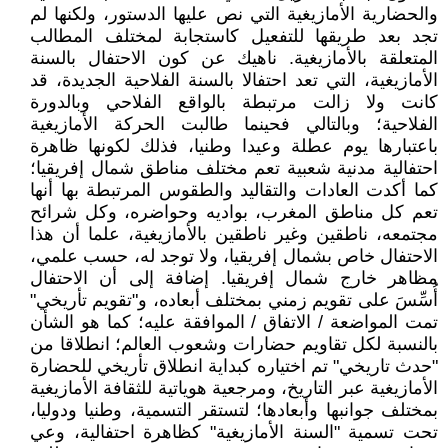
والحضارية الأمازيغية التي نص عليها الدستور، ولكنها لم
تجد بعد طريقها للتفعيل كاستجابة لمختلف المطالب
المتعلقة بالأمازيغية. ناهيك عن كون الاحتفال بالسنة
الأمازيغية، التي تعد احتفالا بالسنة الفلاحية الجديدة، قد
كانت ولا زالت مرتبطة بالواقع الفلاحي وبالدورة
الفلاحية؛ وبالتالي فحينما طالبت الحركة الأمازيغية
باعتبارها يوم عطلة وعيدا وطنيا، فذلك لكونها ظاهرة
احتفالية مدنية شعبية تعم مختلف مناطق شمال إفريقيا؛
كما أكدت العادات والتقاليد والطقوس المرتبطة بها أنها
تعم كل مناطق المغرب، بواديه وحواضره، وكل شرائح
مجتمعه، ناطقين وغير ناطقين بالأمازيغية، علما أن هذا
الاحتفال خاص بشمال إفريقيا، ولا توجد له، حسب علمي،
مظاهر خارج شمال إفريقيا. إضافة إلى أن الاحتفال
أُسِّسَ على تقويم زمني بمختلف أبعاده، و"تقويم تأريخي"
تمت المواضعة / الاتفاق / الموافقة عليه؛ كما هو الشأن
بالنسبة لكل تقاويم حضارات وشعوب العالم؛ انطلاقا من
"حدث تاريخي" تم اختياره كبداية انطلاق تأريخي للحضارة
الأمازيغية عبر التاريخ، ومرجعية هوياتية للثقافة الأمازيغية
بمختلف جوانبها وأبعادها؛ لتستقر التسمية، وطنيا ودوليا،
تحت تسمية "السنة الأمازيغية" كظاهرة احتفالية، وعي