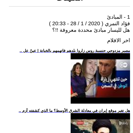
1 - المبادئ
فؤاد النمري ( 2020 / 1 / 28 - 20:33 )
هل لليسار مبادئ محددة معروفة !!؟
اخر الافلام
.. مصير مزدوجي جنسية روس زاروا بلدهم فاتهمهم بالخيانة | عينٌ عل
.. هل تغير موقع إيران في معادلة الشرق الأوسط؟ ما الذي كشفته أزم