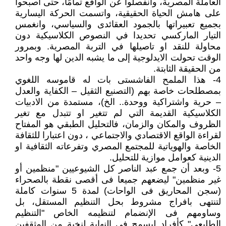
العاملة المصرية، وانفصلوا عن الواقع تمامًا، حتى أصبحوا
على هامش الحياة الحقيقية، واتسمت الحركة اليسارية
بجميع تعبيراتها بالجمود العقائدى والسياسي، وانغمس
التيار الماركسي تحديدا في النصوص الكلاسيكية دون
محاولة للنقد او تاصيلها في التربة المصرية. وبمرور
الوقت تحولت الايدلوجية إلى ما يشبه الدين لها وجه واحد
من الحقيقة الثابتة.
4- هذا الملمح الفاشستى بات له قاموسه اللغوي
بمصطلحات خاصة بهم (التصنيع الثقيل – الكفاية والعدل
– حرية واشتراكية ووحدة.. الخ)، مستمدة من الادبيات
الكلاسيكية القديمة التي لم تتغير او تتبدل مع تغير
الظروف والمكان والزمان، فالتحليل الطبقي هو المفتاح
لقراءة الواقع الاقتصادي والاجتماعي ، دون اعتبارا للثقافة
الخاصة والهوياتية للمجتمع المصري وتفرعاته الثقافية او
الدينية كعوامل موازية للتحليل.
5- وبعد أن جمع عبد الناصر كل الشيوعيين "منظمين أو
غير منظمين" ليضعهم جميعا فى أقصى نقطة بالصحراء
(سجن المحاريق فى الواحات) لمدة 5 سنوات كاملة
لتنتهى بافراج مشروط بحل التنظيم المستقل، بل
وساومهم فى الإنضمام لتنظيمه الخاص "التنظيم
الطليعى" كأفراد ليسمح فى النهاية لنخبة من المثقفين