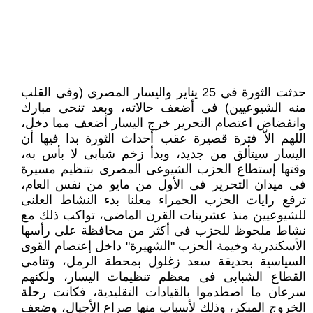
حدثت الثورة فى 25 يناير واليسار المصرى (وفى القلب
منه الشيوعيين) فى أضعف حالاته، وبعد تنحى مبارك
وانفضاض اعتصام التحرير خرج اليسار أضعف مما دخل،
اللهم الاّ فترة قصيرة عقب أحداث الثورة بدا فيها أن
اليسار سيتألق من جديد، وبدأ زخم شبابى لا بأس به،
وقتها إستطاع الحزب الشيوعى المصرى بتنظيم مسيرة
فى ميدان التحرير فى الأول من مايو من نفس العام،
ترفع رايات الحزب الحمراء معلنا بدء النشاط العلنى
للشيوعيين منذ عشرينات القرن الماضى، تواكب ذلك مع
نشاط ملحوظ للحزب فى أكثر من محافظة على رأسها
الأسكندرية وخيمة الحزب "الشهيرة" داخل إعتصام القوى
السياسية بحديقة سعد زغلول بمحطة الرمل، وتنامى
القطاع الشبابى فى معظم تنظيمات اليسار، ولكنهم
سرعان ما اصطدموا بالقيادات التقليدية، فكانت رحلة
الخروج المبكر، وذلك لأسباب منها صراع الأجيال، وضعف