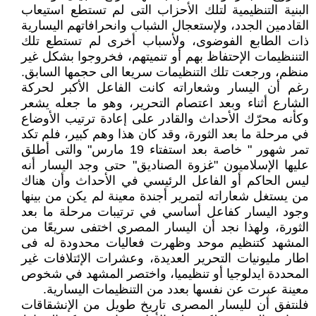
البنية التنظيمية لتلك الأحزاب التى لم تستطع استيعاب
القادمين الجدد، ولإستعجال الشباب وانحرافاتهم اليسارية
ذات الطابع الفوضوى، ولأسباب أخرى لم تستطع تلك
التننظيمات الإحتفاظ بهم أو تنميتهم، فخروجوا بشكل غير
منظم، ورجعت تلك التنظيمات سريعا الى حجمها السابق.
رغم أن اليسار وشعاراته كانت الفاعل الأكبر لحركة
الشارع أثناء وبعد اعتصام التحرير، وهو ما جعله يشعر
وكأنه محرّك الأحداث والقادر على إعادة ترتيب الأوضاع
في مرحلة ما بعد الثورة، وقد كان هذا وهم كبير، فلم تكد
تمر شهور " خاصة بعد استفتاء 19 مارس" والتى أطلق
عليها الإسلاميون "غزوة الصناديق" حتى وجد اليسار أنه
ليس الحاكم أو الفاعل الرئيسي في الأحداث وأن هناك
من يستغل شعاراته لتمرير أجندة معينة لم يكن من بينها
وجود اليسار كفاعل أساسي في ترتيبات مرحلة ما بعد
الثورة، ولهذا نجد أن اليسار المصري اختفى سريعًا من
المشهد كتنظيم موحد وظهرت فعاليات محدودة له فى
اطار مليونيات التحرير العديدة، وعشرات الإئتلافات غير
المحددة ايدلوجيا أو تنظيميا، واختصر المشهد في شخوص
معينة عبرت عن نفسها بعدد من التنظيمات اليسارية.
فلنتفق أن لليسار المصرى تاريخ طويل من الإنشقاقات