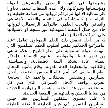
مشروعها في النهب الرسمي والمشرعن للدولة
ومؤسساتها وشركاتها. ولأن هذه الطبقات تسمى تجاوزا
بالراسمالية الا انها لم تراكم ثرواتها من صناعة حقيقية ولا
بالتزام واع بالمشاركة في التنمية والتقدم الاجتماعي
والثقافي والبحث العلمي، فالتراكم الراسمالي لثرواتها
جاء من خلال أنشطة استهلاكية غير منتجة او باستيلائها
على شركات القطاع العام.
2- من أجل تحقيق ذلك الحلم الطوباوي تعامل "عبد
الناصر"مع الجماهير بنفس أسلوب الحكم السلطوي الذي
شهدته الدولة الشمولية على مدار التاريخ، الحكومة هى
من تفهم فقط، والمواطنين عليهم الإنصياع، فإحتكر
النظام إعادة تشكيل البنية الاقتصادية، والسياسية،
والثقافية، والتخطيط العام للدولة. وقام بتأميم المجال
العام السياسي كما أمم قناة السويس بالضبط، وأدخل
اليساريين والمثقفين المعتقلات واعتمد على سياسة
الحزب الواحد، الاتحاد الاشتراكي، الذي ضم كل
المستفيدين من هذه الحقبة وأهمهم البرجوازية الجديدة
من ضباط الجيش وحلفائهم من الطبقة الجديدة.
3- على مستوي المثقفين اليساريين، فقد حبس
اليساريين أنفسهم فى غيتو الطليعة المثقفة للطبقة