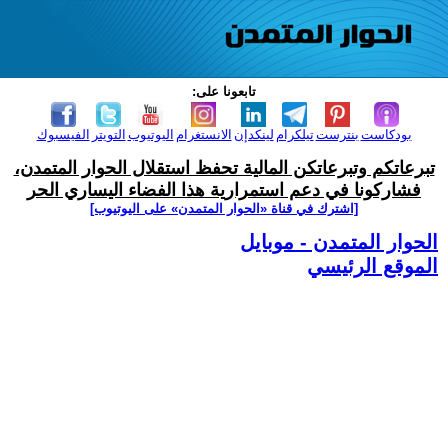
تابعونا على:
بودكاست
بنترست
تيلكرام
لينكدإن
الانستغرام
اليوتيوب
التويتر
الفيسبوك
تبرعاتكم وتبرعاتكن المالية تحفظ استقلال الحوار المتمدن،
فشاركونا في دعم استمرارية هذا الفضاء اليساري الحر
[اشترك في قناة ‫«الحوار المتمدن» على اليوتيوب]
الحوار المتمدن - موبايل
الموقع الرئيسي