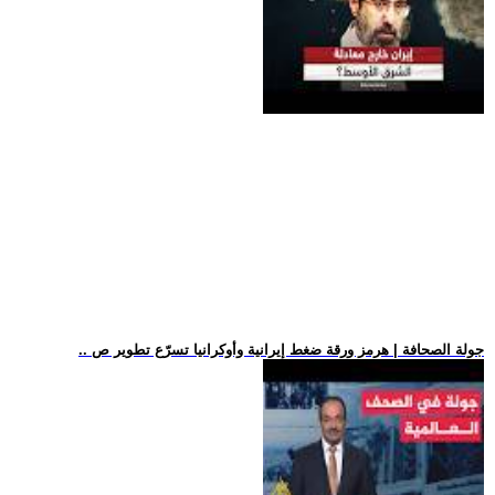
.. جولة الصحافة | هرمز ورقة ضغط إيرانية وأوكرانيا تسرّع تطوير ص