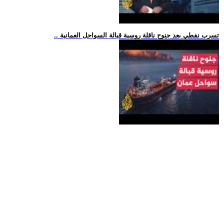
.. تسرب نفطي بعد جنوح ناقلة روسية قبالة السواحل العمانية