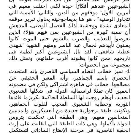
الشيوعيين عندهم أفكارًا جيدة لكني اختلف معهم في
أمرين، الأول: موقفهم من الدين، والثاني: الأممية التي
تتجاوز الوطنية” ، هو هنا بديماجوجيته يحاول تبرير موقفه
المعادى بشدة ووحشية لذلك الفصيل الوطنى، المدهش
أن نسبة كبيرة من الشيوعيين بمن فيهم هؤلاء الذين
تعرضوا للتعذيب والضرب بالشوم حتى الموت كانوا
يعلنون تأييدهم لجمال عبد الناصر ومنهم الشهيد "شهدى
عطية شافعى"، لقد نال الشيوعيين أكبر لطمة فى
تاريخهم ممن كانوا يظنونه أقرب حلفائهم، وتمثل ذلك
بمجموعة من الخطوات:
1- تميز خطاب النظام السياسي الناصري بإنه المتحدث
الحصري باسم الجماهير، وأنه المعبر الحقيقي عن
مصالحها، خطاب في ظاهره اشتراكي ولكن في مضمونه
العميق كان تمثلا لراسمالية الدولة فى شكلها الشعبوي
الجديد، أوهام روجت لها السلطة الحاكمة بكريزما قائدها
الثورية وخطابه الشعبوي المحبب لقلوب الجماهير،
وتكونت طبقة برجوازية جديدة من العسكريين والمدنيين
المتحالفين معهم، وهي الطبقة التي تحكمت بتروس
الدولة بأكملها، وهي ذات الطبقة التي انقلبت على إرث
الحقبة الناصرية في مرحلة الإنفتاح الساداتي لتستكمل