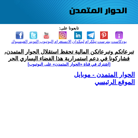
تابعونا على:
بودكاست
بنترست
تيلكرام
لينكدإن
الانستغرام
اليوتيوب
التويتر
الفيسبوك
تبرعاتكم وتبرعاتكن المالية تحفظ استقلال الحوار المتمدن،
فشاركونا في دعم استمرارية هذا الفضاء اليساري الحر
[اشترك في قناة ‫«الحوار المتمدن» على اليوتيوب]
الحوار المتمدن - موبايل
الموقع الرئيسي