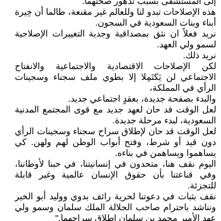
إلى المستشفى بسبب تدهور صحتهما.
هذه الإصلاحات تبدو لنا وللعالم غير مقنعة، طالما أن خِيرة
أبناء وبنات السعودية في السجون.
نريد فعلاً ان نثق بمصداقية وجدية التغييرات الإصلاحية
لسمو ولي العهد.
نريد ذلك.
لكن الإصلاحات الاقتصادية والاجتماعية والانفتاح
الاجتماعي لن يَكتَمِلا إلا بطوي ملف سجناء وسجينات
الرأي في المملكة،
والبدء بصفحة جديدة، بعقدٍ اجتماعي جديد.
لعل الوقت قد حان لعهد جديد مع قوى المجتمع المدنية
السعودية، لبدء مرحلة جديدة.
لعل الوقت قد حان لإطلاق سراح سجناء وسجينات الرأي
دون قيد أو شرط، وفتح أبواب الوطن لهم ولهن. كي
يساهموا ويساهمن في بناءه.
اليوم نقف هنا، متحدون في إنسانيتنا، في حبنا لأوطاننا،
وفي قناعتنا بأن حقوق الإنسان عالمية وغير قابلة
للتجزئة.
نقف بثبات في دعوتنا لحرية رائف بدوي ووليد أبو الخير
ونناشد باحترام صاحب الجلالة الملك سلمان وسمو ولي
عهد الأمير محمد بن سلمان إطلاق سراحهما."