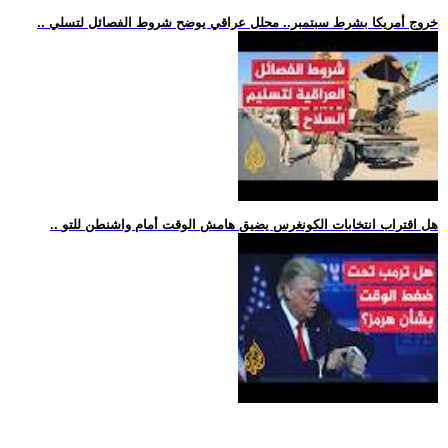
.. خروج أمريكا بشرط سبتمبر.. محلل عراقي يوضح شروط الفصائل لتسلي
.. هل اقتراب انتخابات الكونغرس يضيق هامش الوقت أمام واشنطن للتو