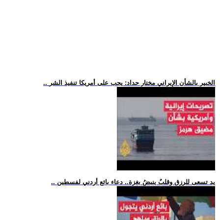
.. الخبير بالشأن الإيراني مختار حداد: يجب على أمريكا تنفيذ الشر
.. يد تسعى للرزق وقلبٌ ينبضُ بغزة.. دعاء بائع أردني لفسطين